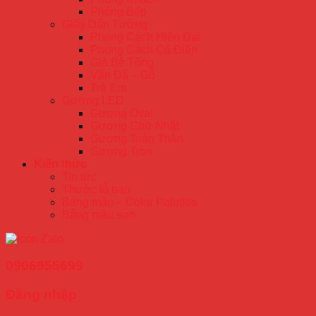
Phòng Bếp
Giấy Dán Tường
Phong Cách Hiện Đại
Phong Cách Cổ Điển
Giả Bê Tông
Vân Đá – Gỗ
Trẻ Em
Gương LED
Gương Oval
Gương Chữ Nhật
Gương Toàn Thân
Gương Tròn
Kiến thức
Tin tức
Thước lỗ ban
Bảng màu – Color Palettes
Bảng màu sơn
0906955699
Đăng nhập