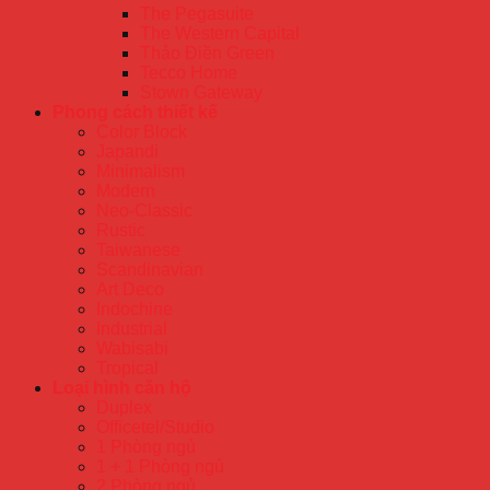
The Pegasuite
The Western Capital
Thảo Điền Green
Tecco Home
Stown Gateway
Phong cách thiết kế
Color Block
Japandi
Minimalism
Modern
Neo-Classic
Rustic
Taiwanese
Scandinavian
Art Deco
Indochine
Industrial
Wabisabi
Tropical
Loại hình căn hộ
Duplex
Officetel/Studio
1 Phòng ngủ
1 + 1 Phòng ngủ
2 Phòng ngủ