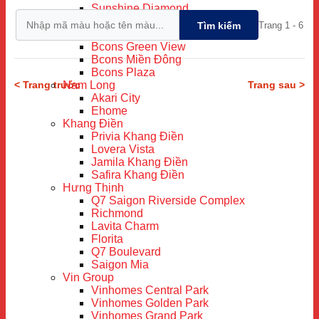
Sunshine Diamond
Bcons
Trang 1 - 6
Tìm kiếm
Bcons Garden
Bcons Green View
Bcons Miền Đông
Bcons Plaza
< Trang trước
Nam Long
Trang sau >
Akari City
Ehome
Khang Điền
Privia Khang Điền
Lovera Vista
Jamila Khang Điền
Safira Khang Điền
Hưng Thịnh
Q7 Saigon Riverside Complex
Richmond
Lavita Charm
Florita
Q7 Boulevard
Saigon Mia
Vin Group
Vinhomes Central Park
Vinhomes Golden Park
Vinhomes Grand Park