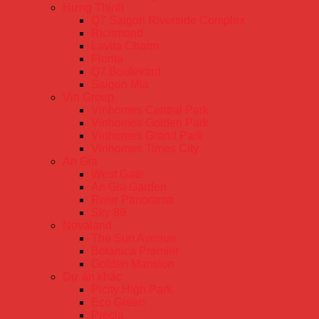
Hưng Thịnh
Q7 Saigon Riverside Complex
Richmond
Lavita Charm
Florita
Q7 Boulevard
Saigon Mia
Vin Group
Vinhomes Central Park
Vinhomes Golden Park
Vinhomes Grand Park
Vinhomes Times City
An Gia
West Gate
An Gia Garden
River Panorama
Sky 89
Novaland
The Sun Avenue
Botanica Premier
Golden Mansion
Dự án khác
Picity High Park
Eco Green
Precia