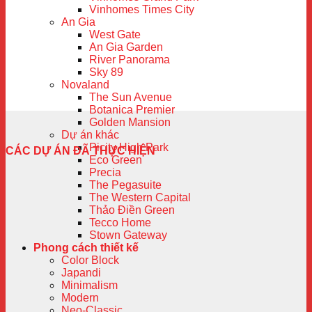
Vinhomes Times City
An Gia
West Gate
An Gia Garden
River Panorama
Sky 89
Novaland
The Sun Avenue
Botanica Premier
Golden Mansion
Dự án khác
Picity High Park
CÁC DỰ ÁN ĐÃ THỰC HIỆN
Eco Green
Precia
The Pegasuite
The Western Capital
Thảo Điền Green
Tecco Home
Stown Gateway
Phong cách thiết kế
Color Block
Japandi
Minimalism
Modern
Neo-Classic