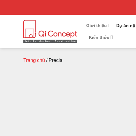
Chuyển
đến
nội
Giới thiệu
Dự án nội
dung
Kiến thức
Trang chủ
/
Precia