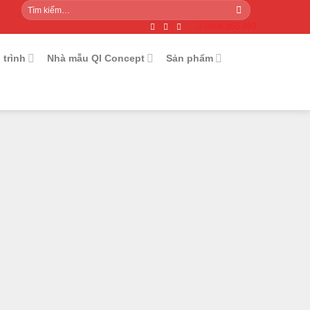
Tìm
kiếm:
0906.955.699
 trình
Nhà mẫu QI Concept
Sản phẩm