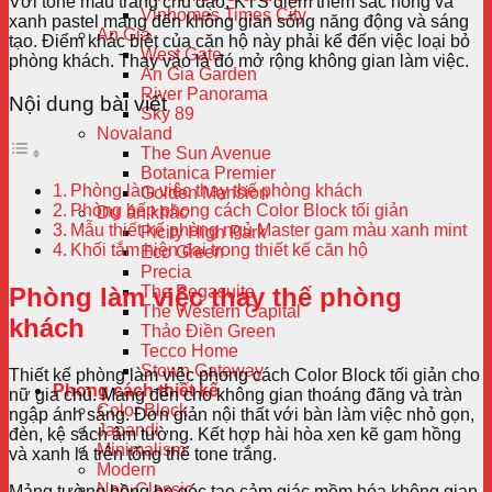
Với tone màu
trắng chủ đạo, KTS điểm thêm sắc hồng và
Vinhomes Times City
xanh pastel mang đến không gian sống năng động và sáng
An Gia
tạo. Điểm khác biệt của căn hộ này phải kể đến việc loại bỏ
West Gate
phòng khách. Thay vào là đó mở rộng không gian làm việc.
An Gia Garden
River Panorama
Nội dung bài viết
Sky 89
Novaland
The Sun Avenue
Botanica Premier
Phòng làm việc thay thế phòng khách
Golden Mansion
Phòng bếp phong cách Color Block tối giản
Dự án khác
Mẫu thiết kế phòng ngủ Master gam màu xanh mint
Picity High Park
Khối tắm hiện đại trong thiết kế căn hộ
Eco Green
Precia
Phòng làm việc thay thế phòng
The Pegasuite
The Western Capital
khách
Thảo Điền Green
Tecco Home
Stown Gateway
Thiết kế phòng làm việc phong cách Color Block tối giản cho
Phong cách thiết kế
nữ gia chủ. Mang đến cho không gian thoáng đãng và tràn
Color Block
ngập ánh sáng. Đơn giản nội thất với bàn làm việc nhỏ gọn,
Japandi
đèn, kệ sách âm tường. Kết hợp hài hòa xen kẽ gam hồng
Minimalism
và xanh lá trên tổng thể tone trắng.
Modern
Neo-Classic
Mảng tường hồng bo góc tạo cảm giác mềm hóa không gian.