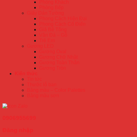
Phòng Khách
Phòng Bếp
Giấy Dán Tường
Phong Cách Hiện Đại
Phong Cách Cổ Điển
Giả Bê Tông
Vân Đá – Gỗ
Trẻ Em
Gương LED
Gương Oval
Gương Chữ Nhật
Gương Toàn Thân
Gương Tròn
Kiến thức
Tin tức
Thước lỗ ban
Bảng màu – Color Palettes
Bảng màu sơn
0906955699
Đăng nhập