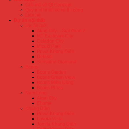
Giải mã về QI Concept
Quy trình thiết kế và thi công
Liên hệ
Dự án nội thất
Dự án mới
Akari City – Giai đoạn 2
MT Eastmark City
Celadon City
Mizuki Park
Privia Khang Điền
Delasol
Sunshine Diamond
Bcons
Bcons Garden
Bcons Green View
Bcons Miền Đông
Bcons Plaza
Nam Long
Akari City
Ehome
Khang Điền
Privia Khang Điền
Lovera Vista
Jamila Khang Điền