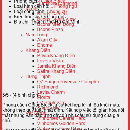
Phong cách:
Color Block
Sunshine Diamond
Loại hình căn hộ:
1 Phòng ngủ
Bcons
Loại công trình:
Chung cư
Bcons Garden
Kiến trúc sư:
Qi Concept
Bcons Green View
Địa chỉ:
Thành Phố Hồ Chí Minh
Bcons Miền Đông
Bcons Plaza
Nam Long
Akari City
Ehome
Khang Điền
Privia Khang Điền
Lovera Vista
Jamila Khang Điền
Safira Khang Điền
Hưng Thịnh
Q7 Saigon Riverside Complex
Richmond
Lavita Charm
5/5 - (4 bình chọn)
Florita
Q7 Boulevard
Phong cách Color Block là sự kết hợp từ nhiều khối màu,
Saigon Mia
không theo quy luật nhất định. Kết hợp việc tối giản hóa nội
Vin Group
thất nhưng vẫn đáp ứng đầy đủ nhu cầu sử dụng của gia
Vinhomes Central Park
chủ.
Vinhomes Golden Park
Vinhomes Grand Park