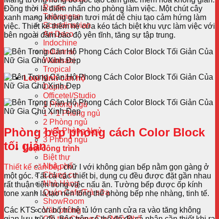
Rustic
Đồng thời là điểm nhấn cho phòng làm việc. Một chút cây
Taiwanese
xanh mang không gian tươi mát dễ chịu tạo cảm hứng làm
Scandinavian
việc. Thiết kế thêm hệ cửa kéo tách biệt khu vực làm việc với
Art Deco
bên ngoài đảm bảo độ yên tĩnh, tăng sự tập trung.
Indochine
Industrial
Wabisabi
Tropical
Loại hình căn hộ
Duplex
Officetel/Studio
1 Phòng ngủ
1 + 1 Phòng ngủ
2 Phòng ngủ
Phòng bếp phong cách Color Block
2 + 1 Phòng Ngủ
3 Phòng ngủ
tối giản
Loại công trình
Biệt thự
Nhà phố
Thiết kế căn bếp
chữ I với không gian bếp nằm gọn gàng ở
Chung cư
một góc. Tất cả các thiết bị, dụng cụ đều được đặt gần nhau
Nhà Hàng
rất thuận tiện trong việc nấu ăn. Tường bếp được ốp kính
Quán Cafe/Trà sữa
tone xanh lá tạo nên tổng thể phòng bếp nhẹ nhàng, tinh tế.
ShowRoom
Các KTS còn bố trí hệ tủ lớn cạnh cửa ra vào tăng không
Văn phòng
gian lưu trữ đồ. Bên trên có thể để đồ cá nhân cần thiết khi ra
Cải tạo Chung Cư/ Nhà Phố