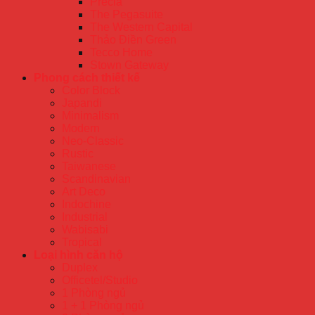
Precia
The Pegasuite
The Western Capital
Thảo Điền Green
Tecco Home
Stown Gateway
Phong cách thiết kế
Color Block
Japandi
Minimalism
Modern
Neo-Classic
Rustic
Taiwanese
Scandinavian
Art Deco
Indochine
Industrial
Wabisabi
Tropical
Loại hình căn hộ
Duplex
Officetel/Studio
1 Phòng ngủ
1 + 1 Phòng ngủ