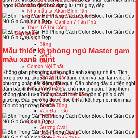
ngoài. Còn bên dưới sử dụng lưu trữ giày, dép.
Nhà mẫu QI Concept
Nhà mẫu tại Akari Bình Tân
Nhà mẫu tại Safira Khang Điền
Nhà mẫu tại Carillon 7 Tân Phú
Thực Tế Thi Công
Sản phẩm
Sofa
Băng
Mẫu thiết kế phòng ngủ Master gam
Bed
Góc L
màu xanh mint
Ghế
Combo Nội Thất
Phòng Ngủ
Không gian phòng ngủ tràn ngập ánh sáng tự nhiên. Tích
Phòng Khách
hợp giường, tủ quần áo, bàn trang điểm và bàn làm việc là
Phòng Bếp
phương pháp tiết kiệm hiệu quả. Căn phòng đầy đủ tiện nghi
Giấy Dán Tường
đảm bảo tính thẩm mỹ mà gia chủ mong muốn. Tăng thêm
Phong Cách Hiện Đại
không gian lưu trữ đồ đạc với thiết kế ngăn tủ phía dưới
Phong Cách Cổ Điển
giường. Đầu giường được bọc êm ái kết hợp nét mềm mại
Giả Bê Tông
của màng tường bo tròn.
Vân Đá – Gỗ
Trẻ Em
Gương LED
Gương Oval
Gương Chữ Nhật