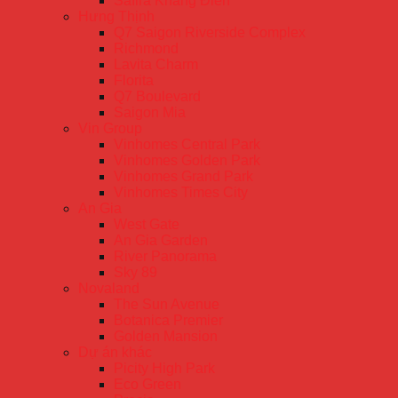
Safira Khang Điền
Hưng Thịnh
Q7 Saigon Riverside Complex
Richmond
Lavita Charm
Florita
Q7 Boulevard
Saigon Mia
Vin Group
Vinhomes Central Park
Vinhomes Golden Park
Vinhomes Grand Park
Vinhomes Times City
An Gia
West Gate
An Gia Garden
River Panorama
Sky 89
Novaland
The Sun Avenue
Botanica Premier
Golden Mansion
Dự án khác
Picity High Park
Eco Green