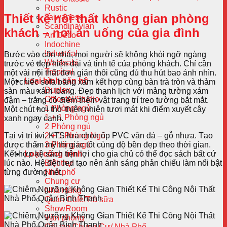
Rustic
Thiết kế nội thất không gian phòng
Taiwanese
Scandinavian
khách – nơi ăn uống của gia đình
Art Deco
Indochine
Industrial
Bước vào căn nhà, mọi người sẽ không khỏi ngỡ ngàng
Wabisabi
trước vẻ đẹp hiện đại và tinh tế của phòng khách. Chỉ cần
Tropical
một vài nội thất đơn giản thôi cũng đủ thu hút bao ánh nhìn.
Loại hình căn hộ
Một chiếc sofa băng xám kết hợp cùng bàn trà tròn và thảm
Duplex
sàn màu xám loang. Đẹp thanh lịch với mảng tường xám
Officetel/Studio
đậm – trắng có điểm thêm vật trang trí treo tường bắt mắt.
1 Phòng ngủ
Một chút hơi thở thiên nhiên tươi mát khi điểm xuyết cây
1 + 1 Phòng ngủ
xanh ngay cạnh.
2 Phòng ngủ
Tại vị trí tivi, KTS lựa chọn ốp PVC vân đá – gỗ nhựa. Tạo
2 + 1 Phòng Ngủ
được thẩm mỹ thị giác tốt cùng độ bền đẹp theo thời gian.
3 Phòng ngủ
Kết hợp kệ sách tiện lợi cho gia chủ có thể đọc sách bất cứ
Loại công trình
lúc nào. Hệ đèn led tạo nên ánh sáng phản chiếu làm nổi bật
Biệt thự
từng đường nét.
Nhà phố
Chung cư
Nhà Hàng
Quán Cafe/Trà sữa
ShowRoom
Văn phòng
Cải tạo Chung Cư/ Nhà Phố