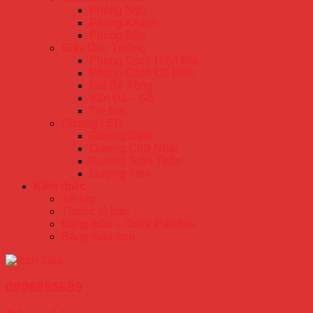
Phòng Ngủ
Phòng Khách
Phòng Bếp
Giấy Dán Tường
Phong Cách Hiện Đại
Phong Cách Cổ Điển
Giả Bê Tông
Vân Đá – Gỗ
Trẻ Em
Gương LED
Gương Oval
Gương Chữ Nhật
Gương Toàn Thân
Gương Tròn
Kiến thức
Tin tức
Thước lỗ ban
Bảng màu – Color Palettes
Bảng màu sơn
0906955699