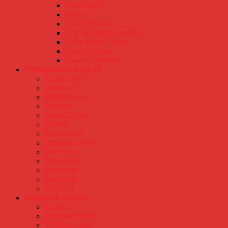
Eco Green
Precia
The Pegasuite
The Western Capital
Thảo Điền Green
Tecco Home
Stown Gateway
Phong cách thiết kế
Color Block
Japandi
Minimalism
Modern
Neo-Classic
Rustic
Taiwanese
Scandinavian
Art Deco
Indochine
Industrial
Wabisabi
Tropical
Loại hình căn hộ
Duplex
Officetel/Studio
1 Phòng ngủ