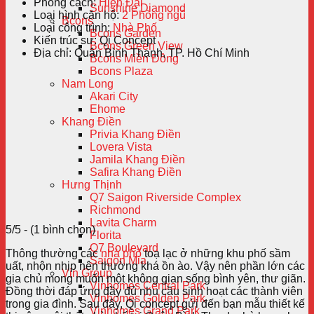
Phong cách:
Hiện Đại
Sunshine Diamond
Loại hình căn hộ:
2 Phòng ngủ
Bcons
Loại công trình:
Nhà Phố
Bcons Garden
Kiến trúc sư:
Qi Concept
Bcons Green View
Địa chỉ:
Quận Bình Thạnh, TP. Hồ Chí Minh
Bcons Miền Đông
Bcons Plaza
Nam Long
Akari City
Ehome
Khang Điền
Privia Khang Điền
Lovera Vista
Jamila Khang Điền
Safira Khang Điền
Hưng Thịnh
Q7 Saigon Riverside Complex
Richmond
Lavita Charm
5/5 - (1 bình chọn)
Florita
Q7 Boulevard
Thông thường các
nhà phố
toạ lạc ở những khu phố sầm
Saigon Mia
uất, nhộn nhịp nên thường khá ồn ào. Vậy nên phần lớn các
Vin Group
gia chủ mong muốn một không gian sống bình yên, thư giãn.
Vinhomes Central Park
Đồng thời đáp ứng đầy đủ nhu cầu sinh hoạt các thành viên
Vinhomes Golden Park
trong gia đình. Sau đây, Qi concept gửi đến bạn mẫu thiết kế
Vinhomes Grand Park