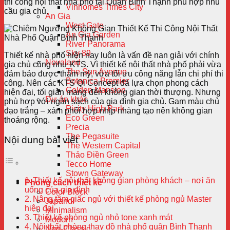
thi công nội thất nhà phố tại Quận Bình Thạnh phù hợp nhu
Vinhomes Times City
cầu gia chủ.
An Gia
West Gate
An Gia Garden
River Panorama
Sky 89
Thiết kế nhà phố hiện nay luôn là vấn đề nan giải với chính
Novaland
gia chủ cũng như KTS. Vì thiết kế nội thất nhà phố phải vừa
The Sun Avenue
đảm bảo được thẩm mỹ, vừa tối ưu công năng lẫn chi phí thi
Botanica Premier
công. Nên các KTS Qi Concept đã lựa chọn phong cách
Golden Mansion
hiện đại, tối giản mang đến không gian thời thượng. Nhưng
Dự án khác
phù hợp với ngân sách của gia đình gia chủ. Gam màu chủ
Picity High Park
đạo trắng – xám phối hợp nhịp nhàng tạo nên không gian
Eco Green
thoáng rộng.
Precia
The Pegasuite
Nội dung bài viết
The Western Capital
Thảo Điền Green
Tecco Home
Stown Gateway
Thiết kế nội thất không gian phòng khách – nơi ăn
Phong cách thiết kế
uống của gia đình
Color Block
Nâng tầm giấc ngủ với thiết kế phòng ngủ Master
Japandi
hiện đại
Minimalism
Thiết kế phòng ngủ nhỏ tone xanh mát
Modern
Nội thất phòng thay đồ nhà phố quận Bình Thạnh
Neo-Classic