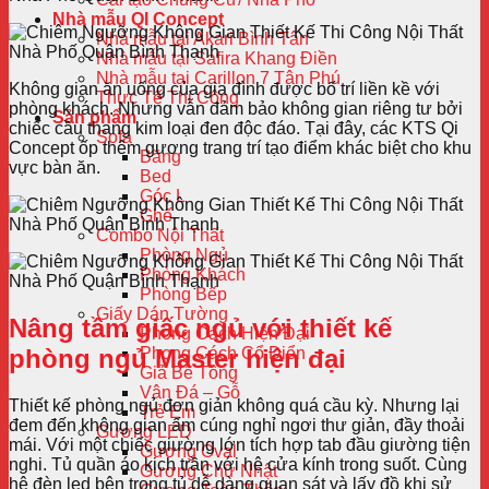
Nhà mẫu QI Concept
Nhà mẫu tại Akari Bình Tân
Nhà mẫu tại Safira Khang Điền
Nhà mẫu tại Carillon 7 Tân Phú
Không gian ăn uống của gia đình được bố trí liền kề với
Thực Tế Thi Công
phòng khách. Nhưng vẫn đảm bảo không gian riêng tư bởi
Sản phẩm
chiếc cầu thang kim loại đen độc đáo. Tại đây, các KTS Qi
Sofa
Concept ốp thêm gương trang trí tạo điểm khác biệt cho khu
Băng
vực bàn ăn.
Bed
Góc L
Ghế
Combo Nội Thất
Phòng Ngủ
Phòng Khách
Phòng Bếp
Giấy Dán Tường
Nâng tầm giấc ngủ với thiết kế
Phong Cách Hiện Đại
phòng ngủ Master hiện đại
Phong Cách Cổ Điển
Giả Bê Tông
Vân Đá – Gỗ
Thiết kế phòng ngủ đơn giản không quá cầu kỳ. Nhưng lại
Trẻ Em
đem đến không gian ấm cúng nghỉ ngơi thư giản, đầy thoải
Gương LED
mái. Với một chiếc giường lớn tích hợp tab đầu giường tiện
Gương Oval
nghi. Tủ quần áo kịch trần với hệ cửa kính trong suốt. Cùng
Gương Chữ Nhật
hệ đèn led bên trong tủ dễ dàng quan sát và lấy đồ khi sử