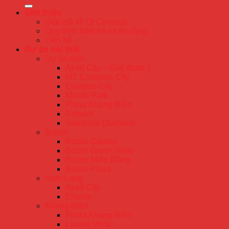
Giới thiệu
Giải mã về QI Concept
Quy trình thiết kế và thi công
Liên hệ
Dự án nội thất
Dự án mới
Akari City – Giai đoạn 2
MT Eastmark City
Celadon City
Mizuki Park
Privia Khang Điền
Delasol
Sunshine Diamond
Bcons
Bcons Garden
Bcons Green View
Bcons Miền Đông
Bcons Plaza
Nam Long
Akari City
Ehome
Khang Điền
Privia Khang Điền
Lovera Vista