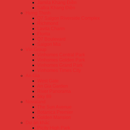
Jamila Khang Điền
Safira Khang Điền
Hưng Thịnh
Q7 Saigon Riverside Complex
Richmond
Lavita Charm
Florita
Q7 Boulevard
Saigon Mia
Vin Group
Vinhomes Central Park
Vinhomes Golden Park
Vinhomes Grand Park
Vinhomes Times City
An Gia
West Gate
An Gia Garden
River Panorama
Sky 89
Novaland
The Sun Avenue
Botanica Premier
Golden Mansion
Dự án khác
Picity High Park