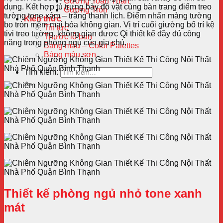
Gương Toàn Thân
dụng. Kết hợp tủ trưng bày đồ vật cùng bàn trang điểm treo
Gương Tròn
tường tone xám – trắng thanh lịch. Điểm nhấn mảng tường
Kiến thức
bo tròn mềm mại hóa không gian. Vị trí cuối giường bố trí kệ
Tin tức
tivi treo tường. không gian được Qi thiết kế đầy đủ công
Thước lỗ ban
năng trong phòng ngủ của gia chủ.
Bảng màu – Color Palettes
Bảng màu sơn
Tìm kiếm:
Thiết kế phòng ngủ nhỏ tone xanh
mát