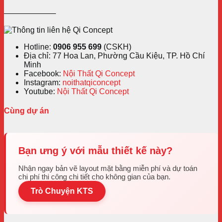
——————–
Hotline:
0906 955 699
(CSKH)
Địa chỉ: 77 Hoa Lan, Phường Cầu Kiệu, TP. Hồ Chí
Minh
Facebook:
Nội Thất Qi Concept
Instagram:
noithatqiconcept
Youtube:
Nội Thất Qi Concept
Cùng dự án
Bạn ưng ý với mẫu thiết kế này?
Nhận ngay bản vẽ layout mặt bằng miễn phí và dự toán
chi phí thi công chi tiết cho không gian của bạn.
Trò Chuyện KTS