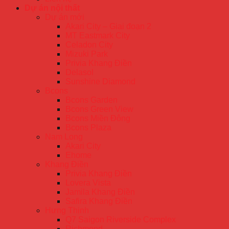
Dự án nội thất
Dự án mới
Akari City – Giai đoạn 2
MT Eastmark City
Celadon City
Mizuki Park
Privia Khang Điền
Delasol
Sunshine Diamond
Bcons
Bcons Garden
Bcons Green View
Bcons Miền Đông
Bcons Plaza
Nam Long
Akari City
Ehome
Khang Điền
Privia Khang Điền
Lovera Vista
Jamila Khang Điền
Safira Khang Điền
Hưng Thịnh
Q7 Saigon Riverside Complex
Richmond