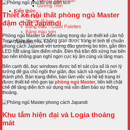
Gương Toàn Thân
Gương Tròn
Kiến thức
Thiết kế nội thất phòng ngủ Master
Tin tức
Thước lỗ ban
đậm chất Japandi
Bảng màu – Color Palettes
Bảng màu sơn
Phòng ngủ Master là điểm sáng trong dự án thiết kế căn hộ
Topaz Elite lần này. Không gian được trang trí tinh tế chuẩn
Tìm kiếm:
phong cách Japandi với tường đầu giường bo tròn, gắn đèn
LED hắt sáng làm điểm nhấn. Đèn thả trần đối xứng hai bên
tạo nên không gian nghỉ ngơi cực kỳ ấm cúng và lãng mạn.
Bên cạnh đó, bục windows được bố trí sát cửa sổ là nơi lý
tưởng để gia chủ ngồi thư giãn, đọc sách và ngắm cảnh
thành phố. Bàn trang điểm, bàn làm việc và hệ kệ trang trí
được thiết kế nhỏ gọn tại
phòng ngủ Master
, liên kết chặt
chẽ để tăng diện tích sử dụng mà vẫn đảm bảo sự thông
thoáng.
Khu tắm hiện đại và Logia thoáng
mát