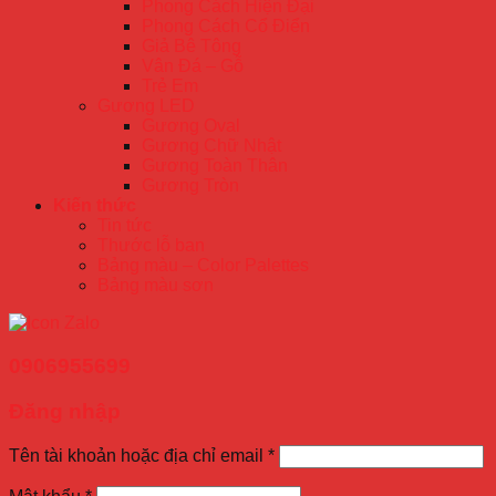
Phong Cách Hiện Đại
Phong Cách Cổ Điển
Giả Bê Tông
Vân Đá – Gỗ
Trẻ Em
Gương LED
Gương Oval
Gương Chữ Nhật
Gương Toàn Thân
Gương Tròn
Kiến thức
Tin tức
Thước lỗ ban
Bảng màu – Color Palettes
Bảng màu sơn
0906955699
Đăng nhập
Tên tài khoản hoặc địa chỉ email
*