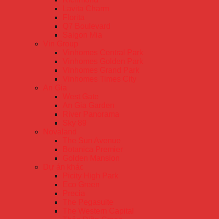
Lavita Charm
Florita
Q7 Boulevard
Saigon Mia
Vin Group
Vinhomes Central Park
Vinhomes Golden Park
Vinhomes Grand Park
Vinhomes Times City
An Gia
West Gate
An Gia Garden
River Panorama
Sky 89
Novaland
The Sun Avenue
Botanica Premier
Golden Mansion
Dự án khác
Picity High Park
Eco Green
Precia
The Pegasuite
The Western Capital