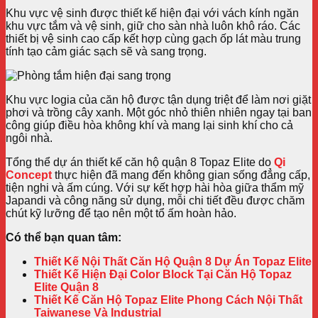
Khu vực vệ sinh được thiết kế hiện đại với vách kính ngăn
khu vực tắm và vệ sinh, giữ cho sàn nhà luôn khô ráo. Các
thiết bị vệ sinh cao cấp kết hợp cùng gạch ốp lát màu trung
tính tạo cảm giác sạch sẽ và sang trọng.
Khu vực logia của căn hộ được tận dụng triệt để làm nơi giặt
phơi và trồng cây xanh. Một góc nhỏ thiên nhiên ngay tại ban
công giúp điều hòa không khí và mang lại sinh khí cho cả
ngôi nhà.
Tổng thể dự án thiết kế căn hộ quận 8 Topaz Elite do
Qi
Concept
thực hiện đã mang đến không gian sống đẳng cấp,
tiện nghi và ấm cúng. Với sự kết hợp hài hòa giữa thẩm mỹ
Japandi và công năng sử dụng, mỗi chi tiết đều được chăm
chút kỹ lưỡng để tạo nên một tổ ấm hoàn hảo.
Có thể bạn quan tâm:
Thiết Kế Nội Thất Căn Hộ Quận 8 Dự Án Topaz Elite
Thiết Kế Hiện Đại Color Block Tại Căn Hộ Topaz
Elite Quận 8
Thiết Kế Căn Hộ Topaz Elite Phong Cách Nội Thất
Taiwanese Và Industrial