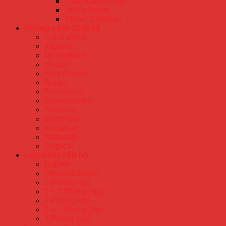
Thảo Điền Green
Tecco Home
Stown Gateway
Phong cách thiết kế
Color Block
Japandi
Minimalism
Modern
Neo-Classic
Rustic
Taiwanese
Scandinavian
Art Deco
Indochine
Industrial
Wabisabi
Tropical
Loại hình căn hộ
Duplex
Officetel/Studio
1 Phòng ngủ
1 + 1 Phòng ngủ
2 Phòng ngủ
2 + 1 Phòng Ngủ
3 Phòng ngủ