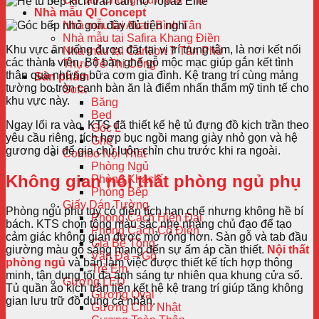
Nhà mẫu QI Concept
Nhà mẫu tại Akari Bình Tân
Nhà mẫu tại Safira Khang Điền
Khu vực ăn uống được đặt tại vị trí trung tâm, là nơi kết nối
Nhà mẫu tại Carillon 7 Tân Phú
các thành viên. Bộ bàn ghế gỗ mộc mạc giúp gắn kết tình
Thực Tế Thi Công
thân qua những bữa cơm gia đình. Kệ trang trí cùng mảng
Sản phẩm
tường bo tròn cạnh bàn ăn là điểm nhấn thẩm mỹ tinh tế cho
Sofa
khu vực này.
Băng
Bed
Ngay lối ra vào, KTS đã thiết kế hệ tủ đựng đồ kịch trần theo
Góc L
yêu cầu riêng, tích hợp bục ngồi mang giày nhỏ gọn và hệ
Ghế
gương dài để gia chủ luôn chỉn chu trước khi ra ngoài.
Combo Nội Thất
Phòng Ngủ
Không gian nội thất phòng ngủ phụ
Phòng Khách
Phòng Bếp
Giấy Dán Tường
Phòng ngủ phụ tuy có diện tích hạn chế nhưng không hề bí
Phong Cách Hiện Đại
bách. KTS chọn tông màu sắc nhẹ nhàng chủ đạo để tạo
Phong Cách Cổ Điển
cảm giác không gian được mở rộng hơn. Sàn gỗ và tab đầu
Giả Bê Tông
giường màu gỗ sáng mang đến sự ấm áp cần thiết.
Nội thất
Vân Đá – Gỗ
phòng ngủ
và bàn làm việc được thiết kế tích hợp thông
Trẻ Em
minh, tận dụng tối đa ánh sáng tự nhiên qua khung cửa sổ.
Gương LED
Tủ quần áo kịch trần liên kết hệ kệ trang trí giúp tăng không
Gương Oval
gian lưu trữ đồ dùng cá nhân.
Gương Chữ Nhật