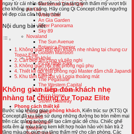
ngay từ cái nhìn đầu tiên và gia tăng tính thẩm mỹ vượt trội
Vinhomes Times City
cho không gian sống. Hãy cùng Qi Concept chiêm ngưỡng
An Gia
vẻ đẹp của căn hộ này nhé!
West Gate
An Gia Garden
Nội dung bài viết
River Panorama
Sky 89
Novaland
The Sun Avenue
Botanica Premier
Không gian tiếp đón khách nhẹ nhàng tại chung cư
Golden Mansion
Topaz Elite
Dự án khác
Căn bếp ấm cúng và tiện nghi
Picity High Park
Không gian nội thất phòng ngủ phụ
Eco Green
Thiết kế nội thất phòng ngủ Master đậm chất Japandi
Precia
Khu tắm hiện đại và Logia thoáng mát
The Pegasuite
The Western Capital
Không gian tiếp đón khách nhẹ
Thảo Điền Green
Tecco Home
nhàng tại chung cư Topaz Elite
Stown Gateway
Phong cách thiết kế
Bước vào không gian
phòng khách
, Kiến trúc sư (KTS) Qi
Color Block
Concept đã ưu tiên sử dụng những đường bo tròn mềm mại
Japandi
trên các mảng tường để tạo cảm giác dễ chịu. Chiếc ghế
Minimalism
sofa êm ái màu trắng kem kết hợp hoàn hảo với bàn trà 2
Modern
tầng màu gỗ, giúp gia tăng thẩm mỹ cho căn phòng. Các
Neo-Classic