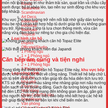
món nội thất trang trí như thảm trải sàn, quạt trần và chậu cây
Rustic
xanh được bố trí khéo léo, tạo nên sự sinh động cho khu vực
Taiwanese
tiếp khách.
Scandinavian
Art Deco
Khu vực Tivi treo tường trở nên nổi bật nhờ giấy dán tường
Indochine
màu be nhã nhặn kết hợp hộp tủ dưới giúp tối ưu không gian
Industrial
lưu trữ. Rèm cửa 2 lớp là lựa chọn thông minh, vừa cản
Wabisabi
nắng vừa đảm bảo sự riêng tư cho gia chủ hiện đại.
Tropical
Loại hình căn hộ
Duplex
Officetel/Studio
1 Phòng ngủ
1 + 1 Phòng ngủ
Căn bếp ấm cúng và tiện nghi
2 Phòng ngủ
2 + 1 Phòng Ngủ
3 Phòng ngủ
Trong tổng thể thiết kế căn hộ Topaz Elite này,
khu vực bếp
Loại công trình
được chú trọng đặc biệt về công năng. Thiết kế hệ bếp chữ L
Biệt thự
với tủ trên và dưới kịch trần giúp tối đa hóa diện tích lưu trữ.
Nhà phố
KTS sử dụng gam màu sáng nhẹ nhàng giúp nơi nấu nướng
Chung cư
luôn sạch sẽ và thoáng đãng. Gạch ốp tường bóng kính và
Nhà Hàng
hệ đèn LED hắt sáng mang đến không gian ấm áp, gần gũi
Quán Cafe/Trà sữa
cho người nội trợ. Đặc biệt, đảo bếp nhỏ kết hợp các hệ kệ
ShowRoom
mở giúp tăng thêm sự tiện lợi khi chế biến món ăn.
Văn phòng
Cải tạo Chung Cư/ Nhà Phố