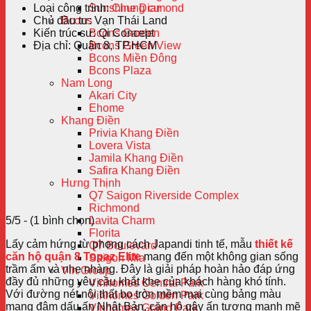
Loại công trình:
Chung cư
Sunshine Diamond
Chủ đầu tư:
Vạn Thái Land
Bcons
Kiến trúc sư:
Qi Concept
Bcons Garden
Địa chỉ:
Quận 8, TP.HCM
Bcons Green View
Bcons Miền Đông
Bcons Plaza
Nam Long
Akari City
Ehome
Khang Điền
Privia Khang Điền
Lovera Vista
Jamila Khang Điền
Safira Khang Điền
Hưng Thịnh
Q7 Saigon Riverside Complex
Richmond
5/5 - (1 bình chọn)
Lavita Charm
Florita
Lấy cảm hứng từ phong cách Japandi tinh tế, mẫu
thiết kế
Q7 Boulevard
căn hộ quận 8 Topaz Elite
mang đến một không gian sống
Saigon Mia
trầm ấm và nhẹ nhàng. Đây là giải pháp hoàn hảo đáp ứng
Vin Group
đầy đủ những yêu cầu khắt khe của khách hàng khó tính.
Vinhomes Central Park
Với đường nét nội thất bo tròn mềm mại cùng bảng màu
Vinhomes Golden Park
mang đậm dấu ấn Nhật Bản, căn hộ gây ấn tượng mạnh mẽ
Vinhomes Grand Park