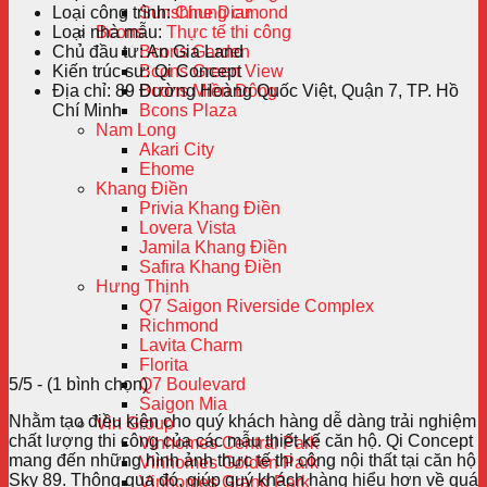
Loại công trình:
Chung cư
Sunshine Diamond
Loại nhà mẫu:
Thực tế thi công
Bcons
Chủ đầu tư:
An Gia Land
Bcons Garden
Kiến trúc sư:
Qi Concept
Bcons Green View
Địa chỉ:
89 Đường Hoàng Quốc Việt, Quận 7, TP. Hồ
Bcons Miền Đông
Chí Minh
Bcons Plaza
Nam Long
Akari City
Ehome
Khang Điền
Privia Khang Điền
Lovera Vista
Jamila Khang Điền
Safira Khang Điền
Hưng Thịnh
Q7 Saigon Riverside Complex
Richmond
Lavita Charm
Florita
5/5 - (1 bình chọn)
Q7 Boulevard
Saigon Mia
Nhằm tạo điều kiện cho quý khách hàng dễ dàng trải nghiệm
Vin Group
chất lượng thi công của các mẫu thiết kế căn hộ. Qi Concept
Vinhomes Central Park
mang đến những hình ảnh thực tế thi công nội thất tại căn hộ
Vinhomes Golden Park
Sky 89. Thông qua đó, giúp quý khách hàng hiểu hơn về quá
Vinhomes Grand Park