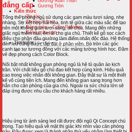
Gương Toàn Thân
đẳng cấp
Gương Tròn
Kiến thức
Tin tức
Tổng thể phòng ngủ sử dụng các gam màu tươi sáng, nhẹ
Thước lỗ ban
nhàng. Sự kết hợp hài hòa, tinh tế giữa các màu sắc để tạo
Bảng màu – Color Palettes
nên một không gian tươi sáng, dễ chịu. Mang đến những
Bảng màu sơn
giấc ngủ mềm mại, êm ái cho gia chủ. Thiết kế gỗ sọc cách
điệu cho phần đầu giường làm điểm nhấn độc đáo. Hệ thống
Tìm kiếm:
đèn led cũng được lắp đặt ở phần viền. Bo tròn các góc
cạnh tạo sự tương đồng với các mảng tường hình học. Đậm
vẻ đẹp phong cách Color Block.
Nổi bật nhất không gian phòng ngủ là hệ tủ quần áo kịch
trần. Với chất liệu gỗ chủ đạo kết hợp cùng kính. Hiệu quả
cao trong việc nhân đôi không gian. Đây thật sự là một thiết
kế vô cùng tiện ích. Mang đến không gian sang trọng hơn
hẳn cho căn phòng của gia chủ. Ngoài ra sức chứa lớn sẽ
đáp ứng được nhu cầu cho khách hàng rất nhiều.
Hiệu ứng từ ánh sáng led rất được đội ngũ Qi Concept chú
trọng. Tạo hiệu quả về mặt thị giác khi nhìn vào căn phòng
này. Đây được xem là thành phần thứ yếu nhằm làm thiết bị