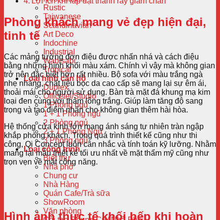
Lợi ích khi lắp đặt thanh ray giảm chấn
Rustic
Taiwanese
Phòng khách mang vẻ đẹp hiện đại,
Scandinavian
tinh tế
Art Deco
Indochine
Industrial
Các mảng tường đơn điệu được nhấn nhá và cách điệu
Wabisabi
bằng những hình khối màu xám. Chính vì vậy mà không gian
Tropical
trở nên đặc biệt hơn rất nhiều. Bộ sofa với màu trắng ngà
Loại hình căn hộ
nhẹ nhàng, chất liệu bọc da cao cấp sẽ mang lại sự êm ái,
Duplex
thoải mái cho người sử dụng. Bàn trà mặt đá khung mạ kim
Officetel/Studio
loại đen cùng với thảm lông trắng. Giúp làm tăng độ sang
1 Phòng ngủ
trọng và tạo điểm nhấn cho không gian thêm hài hòa.
1 + 1 Phòng ngủ
2 Phòng ngủ
Hệ thống cửa kính lớn mang ánh sáng tự nhiên tràn ngập
2 + 1 Phòng Ngủ
khắp phòng khách. Trong quá trình thiết kế cũng như thi
3 Phòng ngủ
công, Qi Concept luôn cân nhắc và tính toán kỹ lưỡng. Nhằm
Loại công trình
mang lại mẫu thiết kế tối ưu nhất về mặt thẩm mỹ cũng như
Biệt thự
trọn vẹn về mặt công năng.
Nhà phố
Chung cư
Nhà Hàng
Quán Cafe/Trà sữa
ShowRoom
Văn phòng
Hình ảnh thực tế khối bếp khi hoàn
Cải tạo Chung Cư/ Nhà Phố