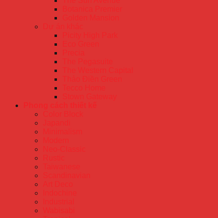
The Sun Avenue
Botanica Premier
Golden Mansion
Dự án khác
Picity High Park
Eco Green
Precia
The Pegasuite
The Western Capital
Thảo Điền Green
Tecco Home
Stown Gateway
Phong cách thiết kế
Color Block
Japandi
Minimalism
Modern
Neo-Classic
Rustic
Taiwanese
Scandinavian
Art Deco
Indochine
Industrial
Wabisabi