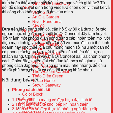
trình hoàn thiện mẫu thiết kế so với bản vẽ có gì khác? Từ
Vinhomes Times City
đó, dễ dàng quyết định trong việc lựa chọn đơn vị thiết kế và
An Gia
thi công cho không gian tổ ấm của mình.
West Gate
An Gia Garden
River Panorama
Sky 89
Dựa trên hiện trạng sẵn có, căn hộ Sky 89 đã được lột xác
Novaland
ngoạn mục nhờ đội ngũ thiết kế Qi Concept đầy tâm huyết.
The Sun Avenue
Trở thành một không gian sống đẳng cấp, hoàn toàn mới với
Botanica Premier
diện mạo tinh tế và đẹp hiện đại. Vì với mục đích có thể kinh
Golden Mansion
doanh hay cho thuê, gia chủ mong muốn sở hữu một căn hộ
Dự án khác
có phong cách phù hợp với thị hiếu của nhiều đối tượng
Picity High Park
khách hàng. Chính vì vậy mà Qi Concept đã lựa chọn phong
Eco Green
cách Color Block hiện đại chủ đạo kết hợp nét giản dị từ
Precia
phong cách Japandi. Những gam màu nhẹ nhàng, dễ chịu
The Pegasuite
sẽ rất phù hợp cho tất cả các đối tượng khác nhau.
The Western Capital
Thảo Điền Green
Nội dung bài viết
Tecco Home
Stown Gateway
Phong cách thiết kế
Color Block
Japandi
Phòng khách mang vẻ đẹp hiện đại, tinh tế
Minimalism
Hình ảnh thực tế khối bếp khi hoàn thiện
Modern
Mãn nhãn vẻ đẹp thực tế phòng ngủ đẳng cấp
Neo-Classic