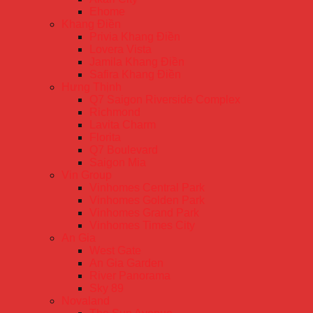
Ehome
Khang Điền
Privia Khang Điền
Lovera Vista
Jamila Khang Điền
Safira Khang Điền
Hưng Thịnh
Q7 Saigon Riverside Complex
Richmond
Lavita Charm
Florita
Q7 Boulevard
Saigon Mia
Vin Group
Vinhomes Central Park
Vinhomes Golden Park
Vinhomes Grand Park
Vinhomes Times City
An Gia
West Gate
An Gia Garden
River Panorama
Sky 89
Novaland