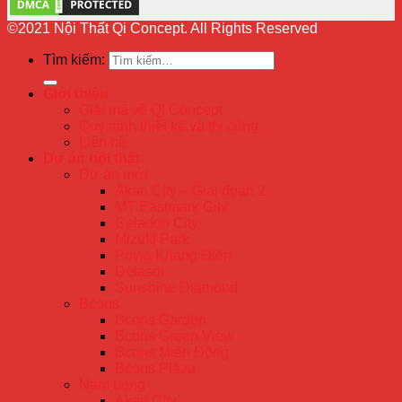
©2021 Nội Thất Qi Concept. All Rights Reserved
Tìm kiếm:
Giới thiệu
Giải mã về QI Concept
Quy trình thiết kế và thi công
Liên hệ
Dự án nội thất
Dự án mới
Akari City – Giai đoạn 2
MT Eastmark City
Celadon City
Mizuki Park
Privia Khang Điền
Delasol
Sunshine Diamond
Bcons
Bcons Garden
Bcons Green View
Bcons Miền Đông
Bcons Plaza
Nam Long
Akari City