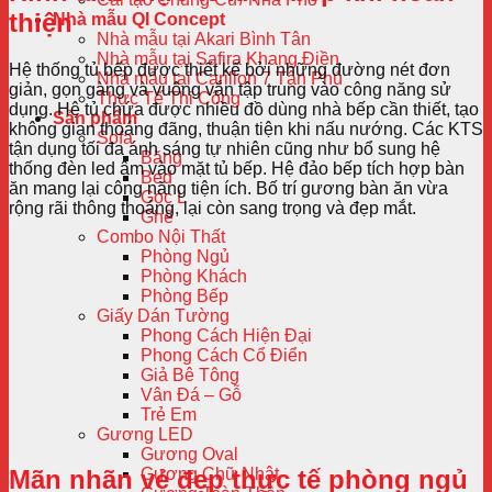
thiện
Nhà mẫu QI Concept
Nhà mẫu tại Akari Bình Tân
Nhà mẫu tại Safira Khang Điền
Hệ thống tủ bếp được thiết kế bởi những đường nét đơn
Nhà mẫu tại Carillon 7 Tân Phú
giản, gọn gàng và vuông vắn tập trung vào công năng sử
Thực Tế Thi Công
dụng. Hệ tủ chứa được nhiều đồ dùng nhà bếp cần thiết, tạo
Sản phẩm
không gian thoáng đãng, thuận tiện khi nấu nướng. Các KTS
Sofa
tận dụng tối đa ánh sáng tự nhiên cũng như bổ sung hệ
Băng
thống đèn led âm vào mặt tủ bếp. Hệ đảo bếp tích hợp bàn
Bed
ăn mang lại công năng tiện ích. Bố trí gương bàn ăn vừa
Góc L
rộng rãi thông thoáng, lại còn sang trọng và đẹp mắt.
Ghế
Combo Nội Thất
Phòng Ngủ
Phòng Khách
Phòng Bếp
Giấy Dán Tường
Phong Cách Hiện Đại
Phong Cách Cổ Điển
Giả Bê Tông
Vân Đá – Gỗ
Trẻ Em
Gương LED
Gương Oval
Mãn nhãn vẻ đẹp thực tế phòng ngủ
Gương Chữ Nhật