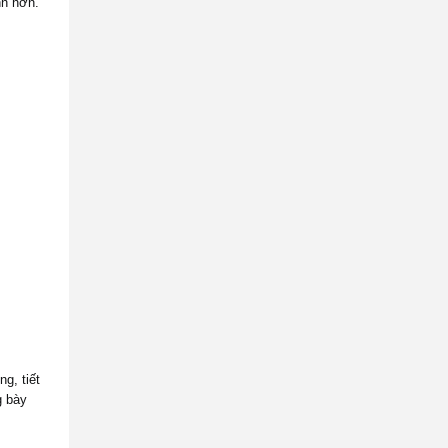
nh hơn.
g, tiết
g bày