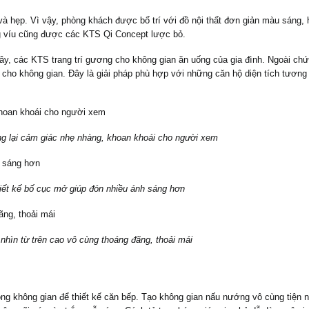
à hẹp. Vì vậy, phòng khách được bố trí với đồ nội thất đơn giản màu sáng, 
g víu cũng được các KTS Qi Concept lược bỏ.
 đây, các KTS trang trí gương cho không gian ăn uống của gia đình. Ngoài ch
 cho không gian. Đây là giải pháp phù hợp với những căn hộ diện tích tương
g lại cảm giác nhẹ nhàng, khoan khoái cho người xem
iết kế bố cục mở giúp đón nhiều ánh sáng hơn
hìn từ trên cao vô cùng thoáng đãng, thoải mái
ng không gian để thiết kế căn bếp. Tạo không gian nấu nướng vô cùng tiện n