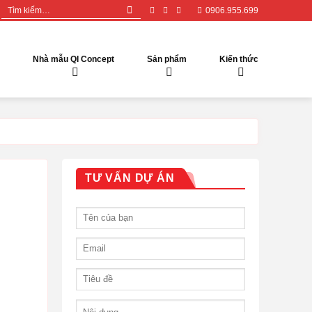
Tìm
0906.955.699
kiếm:
Nhà mẫu QI Concept
Sản phẩm
Kiến thức
TƯ VẤN DỰ ÁN