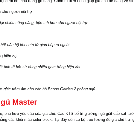
rộng rãi có màu trắng gỗ sáng. Cánh tủ trơn bóng giúp gia chủ dễ dàng vệ si
ại nhiều công năng, tiện ích hơn cho người nội trợ
hất căn hộ khi nhìn từ gian bếp ra ngoài
t tinh tế bởi sử dụng nhiều gam trắng hiện đại
m giác trầm ấm cho căn hộ Bcons Garden 2 phòng ngủ
ngủ Master
hẹ, phù hợp yêu cầu của gia chủ. Các KTS bố trí giường ngủ giật cấp sát tườn
 bằng các khối màu color block. Tại đây còn có kệ treo tường để gia chủ trưn