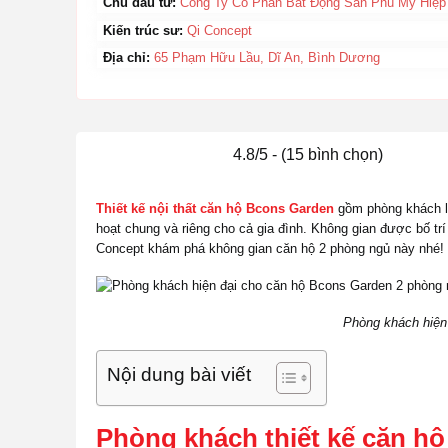
Chủ đầu tư:
Công Ty Cổ Phần Bất Động Sản Phú Mỹ Hiệp
Kiến trúc sư:
Qi Concept
Địa chỉ:
65 Phạm Hữu Lầu, Dĩ An, Bình Dương
4.8/5 - (15 bình chọn)
Thiết kế nội thất căn hộ Bcons Garden
gồm phòng khách liề
hoạt chung và riêng cho cả gia đình. Không gian được bố tr
Concept khám phá không gian căn hộ 2 phòng ngủ này nhé!
Phòng khách hiện
Nội dung bài viết
Phòng khách thiết kế căn h