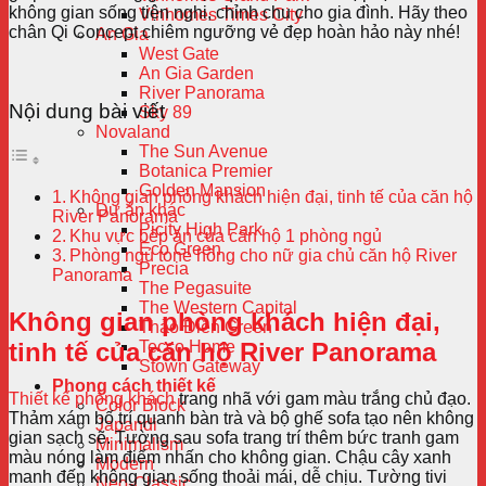
không gian sống tiện nghi, chỉnh chu cho gia đình. Hãy theo
Vinhomes Times City
chân Qi Concept chiêm ngưỡng vẻ đẹp hoàn hảo này nhé!
An Gia
West Gate
An Gia Garden
River Panorama
Nội dung bài viết
Sky 89
Novaland
The Sun Avenue
Botanica Premier
Golden Mansion
Không gian phòng khách hiện đại, tinh tế của căn hộ
Dự án khác
River Panorama
Picity High Park
Khu vực bếp ăn của căn hộ 1 phòng ngủ
Eco Green
Phòng ngủ tone hồng cho nữ gia chủ căn hộ River
Precia
Panorama
The Pegasuite
The Western Capital
Không gian phòng khách hiện đại,
Thảo Điền Green
tinh tế của căn hộ River Panorama
Tecco Home
Stown Gateway
Phong cách thiết kế
Thiết kế phòng khách
trang nhã với gam màu trắng chủ đạo.
Color Block
Thảm xám bố trí quanh bàn trà và bộ ghế sofa tạo nên không
Japandi
gian sạch sẽ. Tường sau sofa trang trí thêm bức tranh gam
Minimalism
màu nóng làm điểm nhấn cho không gian. Chậu cây xanh
Modern
manh đến không gian sống thoải mái, dễ chịu. Tường tivi
Neo-Classic