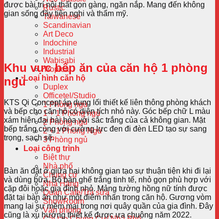
được bài trí nội thất gọn gàng, ngăn nắp. Mang đến không
Rustic
gian sống đầy tiện nghi và thẩm mỹ.
Taiwanese
Scandinavian
Art Deco
Indochine
Industrial
Wabisabi
Khu vực bếp ăn của căn hộ 1 phòng
Tropical
Loại hình căn hộ
ngủ
Duplex
Officetel/Studio
KTS Qi Concept áp dụng lối thiết kế liên thông phòng khách
1 Phòng ngủ
và bếp cho căn hộ có diện tích nhỏ này. Góc bếp chữ L màu
1 + 1 Phòng ngủ
xám hiện đại hài hòa với sắc trắng của cả không gian. Mặt
2 Phòng ngủ
bếp trắng cùng với cường lực đen đi đèn LED tạo sự sang
2 + 1 Phòng Ngủ
trọng, sạch sẽ.
3 Phòng ngủ
Loại công trình
Biệt thự
Nhà phố
Bàn ăn đặt ở giữa hai không gian tạo sự thuận tiện khi đi lại
Chung cư
và dùng bữa. Bộ bàn ghế trắng tinh tế, nhỏ gọn phù hợp với
Nhà Hàng
cặp đôi hoặc gia đình nhỏ. Mảng tường hồng nữ tính được
Quán Cafe/Trà sữa
đặt tại bàn ăn như một điểm nhấn trong căn hộ. Gương vòm
ShowRoom
mang lại sự mềm mại trong nơi quây quần của gia đình. Đây
Văn phòng
cũng là xu hướng thiết kế được ưa chuộng năm 2022.
Cải tạo Chung Cư/ Nhà Phố