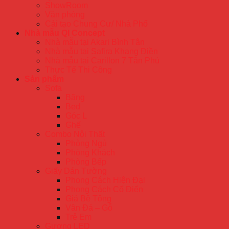
ShowRoom
Văn phòng
Cải tạo Chung Cư/ Nhà Phố
Nhà mẫu QI Concept
Nhà mẫu tại Akari Bình Tân
Nhà mẫu tại Safira Khang Điền
Nhà mẫu tại Carillon 7 Tân Phú
Thực Tế Thi Công
Sản phẩm
Sofa
Băng
Bed
Góc L
Ghế
Combo Nội Thất
Phòng Ngủ
Phòng Khách
Phòng Bếp
Giấy Dán Tường
Phong Cách Hiện Đại
Phong Cách Cổ Điển
Giả Bê Tông
Vân Đá – Gỗ
Trẻ Em
Gương LED