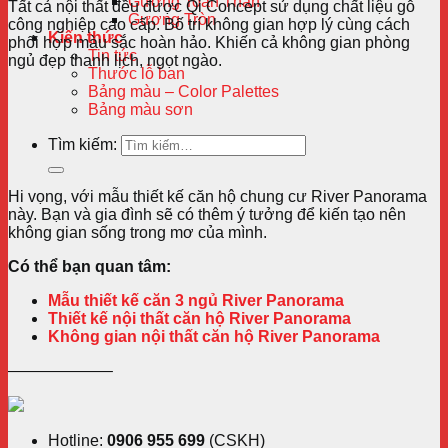
Gương Toàn Thân
Tất cả nội thất đều được Qi Concept sử dụng chất liệu gỗ
Gương Tròn
công nghiệp cao cấp. Bố trí không gian hợp lý cùng cách
Kiến thức
phối hợp màu sắc hoàn hảo. Khiến cả không gian phòng
Tin tức
ngủ đẹp thanh lịch, ngọt ngào.
Thước lỗ ban
Bảng màu – Color Palettes
Bảng màu sơn
Tìm kiếm:
Hi vọng, với mẫu thiết kế căn hộ chung cư River Panorama
này. Bạn và gia đình sẽ có thêm ý tưởng để kiến tạo nên
không gian sống trong mơ của mình.
Có thể bạn quan tâm:
Mẫu thiết kế căn 3 ngủ River Panorama
Thiết kế nội thất căn hộ River Panorama
Không gian nội thất căn hộ River Panorama
——————–
Hotline:
0906 955 699
(CSKH)