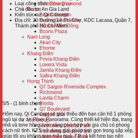
Loại công trình:
Chung cư
Sunshine Diamond
Chủ đầu tư:
An Gia Land
Bcons
Kiến trúc sư:
Qi Concept
Bcons Garden
Địa chỉ:
20 Đường Lê Thị Chợ, KDC Lacasa, Quận 7,
Bcons Green View
Thành phố Hồ Chí Minh
Bcons Miền Đông
Bcons Plaza
Nam Long
Akari City
Ehome
Khang Điền
Privia Khang Điền
Lovera Vista
Jamila Khang Điền
Safira Khang Điền
Hưng Thịnh
Q7 Saigon Riverside Complex
Richmond
Lavita Charm
5/5 - (1 bình chọn)
Florita
Q7 Boulevard
Hôm nay, Qi Concept sẽ giới thiệu đến bạn căn hộ 1 phòng
Saigon Mia
ngủ tại dự án River Panorama. Cùng thiết kế hiện đại, trang
Vin Group
nhã và tone hồng tươi sáng phù hợp với gia chủ có phong
Vinhomes Central Park
cách nữ tính. KTS sử dụng giải pháp tinh gọn trong sắp xếp,
Vinhomes Golden Park
giúp tối ưu không gian hiệu quả. Tất cả kết hợp tạo nên
Vinhomes Grand Park