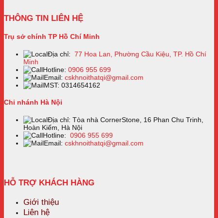
THÔNG TIN LIÊN HỆ
Trụ sở chính TP Hồ Chí Minh
Địa chỉ:
77 Hoa Lan, Phường Cầu Kiệu, TP. Hồ Chí
Minh
Hotline:
0906 955 699
Email:
cskhnoithatqi@gmail.com
MST: 0314654162
Chi nhánh Hà Nội
Địa chỉ: Tòa nhà CornerStone, 16 Phan Chu Trinh,
Hoàn Kiếm, Hà Nội
Hotline:
0906 955 699
Email:
cskhnoithatqi@gmail.com
HỖ TRỢ KHÁCH HÀNG
Giới thiệu
Liên hệ