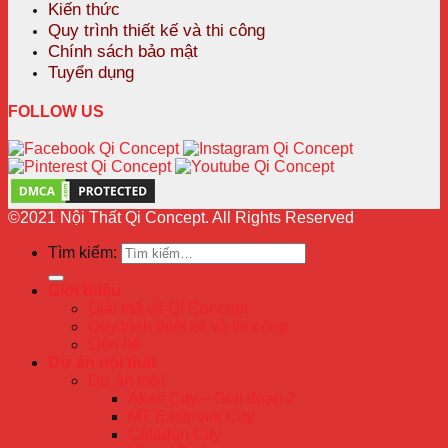
Kiến thức
Quy trình thiết kế và thi công
Chính sách bảo mật
Tuyển dụng
FOLLOW US
©2021 Nội Thất Qi Concept. All Rights Reserved
Tìm kiếm:
Giới thiệu
Giải mã về QI Concept
Quy trình thiết kế và thi công
Liên hệ
Dự án nội thất
Dự án mới
Akari City – Giai đoạn 2
MT Eastmark City
Celadon City