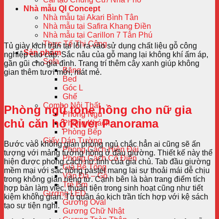
Nhà mẫu QI Concept
Nhà mẫu tại Akari Bình Tân
Nhà mẫu tại Safira Khang Điền
Nhà mẫu tại Carillon 7 Tân Phú
Thực Tế Thi Công
Tủ giày kịch trần tại lối ra vào sử dụng chất liệu gỗ công
Sản phẩm
nghiệp cao cấp. Sắc nâu của gỗ mang lại không khí ấm áp,
Sofa
gần gũi cho gia đình. Trang trí thêm cây xanh giúp không
Băng
gian thêm tươi mới, mát mẻ.
Bed
Góc L
Ghế
Combo Nội Thất
Phòng ngủ tone hồng cho nữ gia
Phòng Ngủ
chủ căn hộ River Panorama
Phòng Khách
Phòng Bếp
Giấy Dán Tường
Bước vào không gian phòng ngủ chắc hẳn ai cũng sẽ ấn
Phong Cách Hiện Đại
tượng với mảng tường hồng ở đầu giường. Thiết kế này thể
Phong Cách Cổ Điển
hiện được phong cách nữ tính của gia chủ. Tab đầu giường
Giả Bê Tông
mềm mại với sắc hồng pastel mang lại sự thoải mái dễ chịu
Vân Đá – Gỗ
trong không gian riêng tư. Cạnh bên là bàn trang điểm tích
Trẻ Em
hợp bàn làm việc, thuận tiện trong sinh hoạt cũng như tiết
Gương LED
kiệm không gian. Tủ quần áo kịch trần tích hợp với kệ sách
Gương Oval
tạo sự tiện nghi.
Gương Chữ Nhật