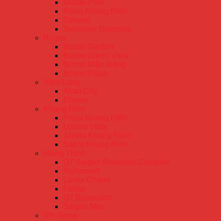
Mizuki Park
Privia Khang Điền
Delasol
Sunshine Diamond
Bcons
Bcons Garden
Bcons Green View
Bcons Miền Đông
Bcons Plaza
Nam Long
Akari City
Ehome
Khang Điền
Privia Khang Điền
Lovera Vista
Jamila Khang Điền
Safira Khang Điền
Hưng Thịnh
Q7 Saigon Riverside Complex
Richmond
Lavita Charm
Florita
Q7 Boulevard
Saigon Mia
Vin Group