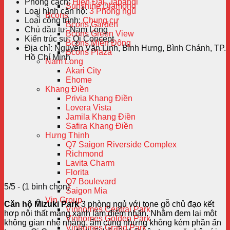
Phong cách:
Hiện Đại
,
Japandi
Sunshine Diamond
Loại hình căn hộ:
3 Phòng ngủ
Bcons
Loại công trình:
Chung cư
Bcons Garden
Chủ đầu tư:
Nam Long
Bcons Green View
Kiến trúc sư:
Qi Concept
Bcons Miền Đông
Địa chỉ:
Nguyễn Văn Linh, Bình Hưng, Bình Chánh, TP.
Bcons Plaza
Hồ Chí Minh
Nam Long
Akari City
Ehome
Khang Điền
Privia Khang Điền
Lovera Vista
Jamila Khang Điền
Safira Khang Điền
Hưng Thịnh
Q7 Saigon Riverside Complex
Richmond
Lavita Charm
Florita
Q7 Boulevard
5/5 - (1 bình chọn)
Saigon Mia
Vin Group
Căn hộ Mizuki Park
3 phòng ngủ với tone gỗ chủ đạo kết
Vinhomes Central Park
hợp nội thất mảng xanh làm điểm nhấn. Nhằm đem lại một
Vinhomes Golden Park
không gian nhẹ nhàng, ấm cúng nhưng không kém phần ấn
Vinhomes Grand Park