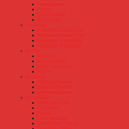
Lavita Charm
Florita
Q7 Boulevard
Saigon Mia
Vin Group
Vinhomes Central Park
Vinhomes Golden Park
Vinhomes Grand Park
Vinhomes Times City
An Gia
West Gate
An Gia Garden
River Panorama
Sky 89
Novaland
The Sun Avenue
Botanica Premier
Golden Mansion
Dự án khác
Picity High Park
Eco Green
Precia
The Pegasuite
The Western Capital
Thảo Điền Green