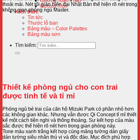
Gương Toàn Thân
thoải mái. Nét tối giản hiện đại Nhật Bản thể hiện rõ nét trong
Gương Tròn
không gian phòng ngủ Master.
Kiến thức
Tin tức
Thước lỗ ban
Bảng màu – Color Palettes
Bảng màu sơn
Tìm kiếm:
Thiết kế phòng ngủ cho con trai
được tinh tế và tỉ mỉ
Phòng ngủ bé trai của căn hộ Mizuki Park có phần nhỏ hơn
các không gian khác. Nhưng vẫn được Qi Concept tỉ mỉ thiết
kế một cách tiện nghi và thông thoáng. Sự kết hợp của màu
sắc được thể hiện rõ nét hơn trong gian phòng này.
Tone màu xanh trắng kết hợp cùng mảng tường dán giấy
dán tường siêu nhân thú vị và độc đáo. Mục đích phù hợp