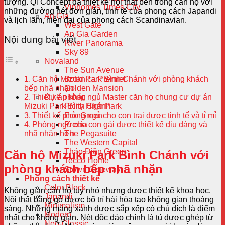
tượng. Qi Concept đã thiết kế nội thất bên trong căn hộ với
Vinhomes Times City
những đường nét đơn giản, tinh tế của phong cách Japandi
An Gia
và lịch lãm, hiện đại của phong cách Scandinavian.
West Gate
An Gia Garden
Nội dung bài viết
River Panorama
Sky 89
Novaland
The Sun Avenue
Căn hộ Mizuki Park Bình Chánh với phòng khách
Botanica Premier
bếp nhã nhặn
Golden Mansion
Thiết kế phòng ngủ Master căn họ chung cư dự án
Dự án khác
Mizuki Park Bình Chánh
Picity High Park
Thiết kế phòng ngủ cho con trai được tinh tế và tỉ mỉ
Eco Green
Phòng ngủ cho con gái được thiết kế dịu dàng và
Precia
nhã nhặn hơn
The Pegasuite
The Western Capital
Thảo Điền Green
Căn hộ Mizuki Park Bình Chánh với
Tecco Home
phòng khách bếp nhã nhặn
Stown Gateway
Phong cách thiết kế
Color Block
Không gian căn hộ tuy nhỏ nhưng được thiết kế khoa học.
Japandi
Nội thất bằng gỗ được bố trí hài hòa tạo không gian thoáng
Minimalism
sáng. Những mảng xanh được sắp xếp có chủ đích là điểm
Modern
nhất cho không gian.
Nét độc đáo chính là tủ được ghép từ
Neo-Classic