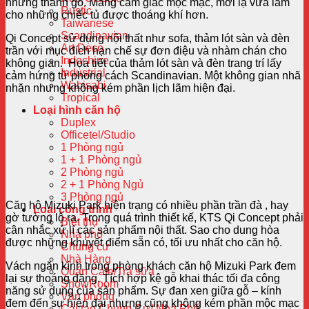
những thanh gỗ. Mang cảm giác mộc mạc, mới lạ vừa làm
Rustic
cho những chiếc tủ được thoáng khí hơn.
Taiwanese
Scandinavian
Qi Concept sử dụng nội thất như sofa, thảm lót sàn và đèn
Art Deco
trần với mục đích hạn chế sự đơn điệu và nhàm chán cho
Indochine
không gian. Họa tiết của thảm lót sàn và đèn trang trí lấy
Industrial
cảm hứng từ phong cách Scandinavian. Một không gian nhã
Wabisabi
nhặn nhưng không kém phần lịch lãm hiện đại.
Tropical
Loại hình căn hộ
Duplex
Officetel/Studio
1 Phòng ngủ
1 + 1 Phòng ngủ
2 Phòng ngủ
2 + 1 Phòng Ngủ
3 Phòng ngủ
Căn hộ Mizuki Park hiện trạng có nhiều phần trần đà , hay
Loại công trình
gờ tường lộ ra. Trong quá trình thiết kế, KTS Qi Concept phải
Biệt thự
cân nhắc xử lí các sản phẩm nội thất. Sao cho dung hòa
Nhà phố
được những khuyết điểm sẵn có, tối ưu nhất cho căn hộ.
Chung cư
Nhà Hàng
Vách ngăn kính trong phòng khách căn hộ Mizuki Park đem
Quán Cafe/Trà sữa
lại sự thoáng đãng. Tích hợp kệ gỗ khai thác tối đa công
ShowRoom
năng sử dụng của sản phẩm. Sự đan xen giữa gỗ – kính
Văn phòng
đem đến sự hiện đại nhưng cũng không kém phần mộc mạc
Cải tạo Chung Cư/ Nhà Phố