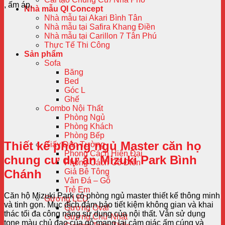
, ấm áp.
Nhà mẫu QI Concept
Nhà mẫu tại Akari Bình Tân
Nhà mẫu tại Safira Khang Điền
Nhà mẫu tại Carillon 7 Tân Phú
Thực Tế Thi Công
Sản phẩm
Sofa
Băng
Bed
Góc L
Ghế
Combo Nội Thất
Phòng Ngủ
Phòng Khách
Phòng Bếp
Thiết kế phòng ngủ Master căn họ
Giấy Dán Tường
Phong Cách Hiện Đại
chung cư dự án Mizuki Park Bình
Phong Cách Cổ Điển
Chánh
Giả Bê Tông
Vân Đá – Gỗ
Trẻ Em
Căn hộ Mizuki Park có phòng ngủ master thiết kế thông minh
Gương LED
và tinh gọn. Mục đích đảm bảo tiết kiệm không gian và khai
Gương Oval
thác tối đa công năng sử dụng của nội thất. Vẫn sử dụng
Gương Chữ Nhật
tone màu chủ đạo của gỗ mang lại cảm giác ấm cúng và