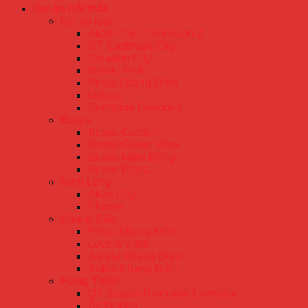
Dự án nội thất
Dự án mới
Akari City – Giai đoạn 2
MT Eastmark City
Celadon City
Mizuki Park
Privia Khang Điền
Delasol
Sunshine Diamond
Bcons
Bcons Garden
Bcons Green View
Bcons Miền Đông
Bcons Plaza
Nam Long
Akari City
Ehome
Khang Điền
Privia Khang Điền
Lovera Vista
Jamila Khang Điền
Safira Khang Điền
Hưng Thịnh
Q7 Saigon Riverside Complex
Richmond