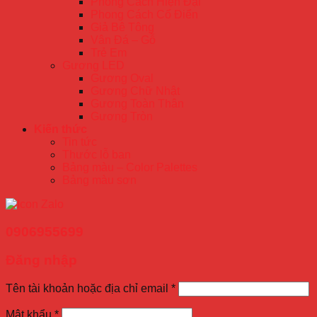
Phong Cách Hiện Đại
Phong Cách Cổ Điển
Giả Bê Tông
Vân Đá – Gỗ
Trẻ Em
Gương LED
Gương Oval
Gương Chữ Nhật
Gương Toàn Thân
Gương Tròn
Kiến thức
Tin tức
Thước lỗ ban
Bảng màu – Color Palettes
Bảng màu sơn
0906955699
Đăng nhập
Tên tài khoản hoặc địa chỉ email
*
Mật khẩu
*