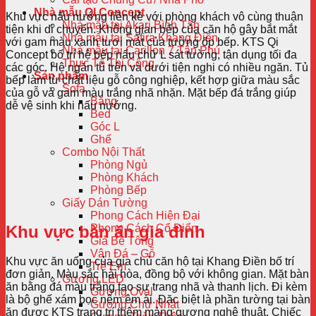
Nhà mẫu QI Concept
Khu vực nấu nướng liền kề với phòng khách vô cùng thuận
Nhà mẫu tại Akari Bình Tân
tiện khi di chuyển. Không gian bếp của căn hộ gây bắt mắt
Nhà mẫu tại Safira Khang Điền
với gam màu xanh tươi mát của tường ốp bếp. KTS Qi
Nhà mẫu tại Carillon 7 Tân Phú
Concept bố trí hệ bếp nấu chữ L sát tường, tận dụng tối đa
Thực Tế Thi Công
các góc. Hệ ngăn tủ trên và dưới tiện nghi có nhiều ngăn. Tủ
Sản phẩm
bếp làm từ chất liệu gỗ công nghiệp, kết hợp giữa màu sắc
Sofa
của gỗ và gam màu trắng nhã nhặn. Mặt bếp đá trắng giúp
Băng
dễ vệ sinh khi nấu nướng.
Bed
Góc L
Ghế
Combo Nội Thất
Phòng Ngủ
Phòng Khách
Phòng Bếp
Giấy Dán Tường
Phong Cách Hiện Đại
Khu vực bàn ăn gia đình
Phong Cách Cổ Điển
Giả Bê Tông
Vân Đá – Gỗ
Khu vực ăn uống của gia chủ căn hộ tại Khang Điền bố trí
Trẻ Em
đơn giản. Màu sắc hài hòa, đồng bộ với không gian. Mặt bàn
Gương LED
ăn bằng đá màu trắng tạo sự trang nhã và thanh lịch. Đi kèm
Gương Oval
là bộ ghế xám bọc nệm êm ái. Đặc biệt là phần tường tại bàn
Gương Chữ Nhật
ăn được KTS trang trí thêm mảng gương nghệ thuật. Chiếc