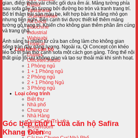
gian, điểm thêm vài chiếc gối dựa êm ái. Mảng tường phía
Rustic
sau sofa gây ấn tượng bởi đường bo tròn và tranh trang trí.
Taiwanese
Bố trí thảm trải sàn màu be, kết hợp bàn trà trắng nhỏ gọn
Scandinavian
nhưng tiện nghi. Bên cạnh tivi được thiết kế thêm mảng
Art Deco
tường gỗ trang trí. Khiến cho không gian thêm phần ấm cúng
Indochine
và trang nhã.
Industrial
Wabisabi
Ánh sáng tự nhiên từ cửa ban công làm cho không gian
Tropical
sống tràn đầy năng lượng. Ngoài ra, Qi Concept còn khéo
Loại hình căn hộ
léo bố trí bàn thờ cạnh sofa một cách gọn gàng. Tổng thể nội
Duplex
thất giúp tối ưu không gian và tạo sự thoải mái khi sinh hoạt.
Officetel/Studio
1 Phòng ngủ
1 + 1 Phòng ngủ
2 Phòng ngủ
2 + 1 Phòng Ngủ
3 Phòng ngủ
Loại công trình
Biệt thự
Nhà phố
Chung cư
Nhà Hàng
Quán Cafe/Trà sữa
Góc bếp chữ L của căn hộ Safira
ShowRoom
Khang Điền
Văn phòng
Cải tạo Chung Cư/ Nhà Phố