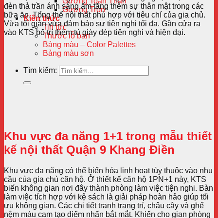
Gương Toàn Thân
đèn thả trần ánh sáng ấm tăng thêm sự thân mật trong các
Gương Tròn
bữa ăn. Tổng thể nội thất phù hợp với tiêu chí của gia chủ.
Kiến thức
Vừa tối giản vừa đảm bảo sự tiện nghi tối đa. Gần cửa ra
Tin tức
vào KTS bố trí thêm tủ giày dép tiện nghi và hiện đại.
Thước lỗ ban
Bảng màu – Color Palettes
Bảng màu sơn
Tìm kiếm:
Khu vực đa năng 1+1 trong mẫu thiết
kế nội thất Quận 9 Khang Điền
Khu vực đa năng có thể biến hóa linh hoạt tùy thuộc vào nhu
cầu của gia chủ căn hộ. Ở thiết kế căn hộ 1PN+1 này, KTS
biến không gian nơi đây thành phòng làm việc tiện nghi. Bàn
làm việc tích hợp với kệ sách là giải pháp hoàn hảo giúp tối
ưu không gian. Các chi tiết tranh trang trí, chậu cây và ghế
nệm màu cam tạo điểm nhấn bắt mắt. Khiến cho gian phòng