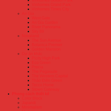
Vinhomes Golden Park
Vinhomes Grand Park
Vinhomes Times City
An Gia
West Gate
An Gia Garden
River Panorama
Sky 89
Novaland
The Sun Avenue
Botanica Premier
Golden Mansion
Dự án khác
Picity High Park
Eco Green
Precia
The Pegasuite
The Western Capital
Thảo Điền Green
Tecco Home
Stown Gateway
Phong cách thiết kế
Color Block
Japandi
Minimalism