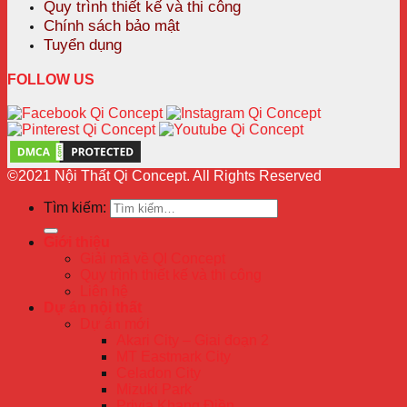
Quy trình thiết kế và thi công
Chính sách bảo mật
Tuyển dụng
FOLLOW US
©2021 Nội Thất Qi Concept. All Rights Reserved
Tìm kiếm:
Giới thiệu
Giải mã về QI Concept
Quy trình thiết kế và thi công
Liên hệ
Dự án nội thất
Dự án mới
Akari City – Giai đoạn 2
MT Eastmark City
Celadon City
Mizuki Park
Privia Khang Điền