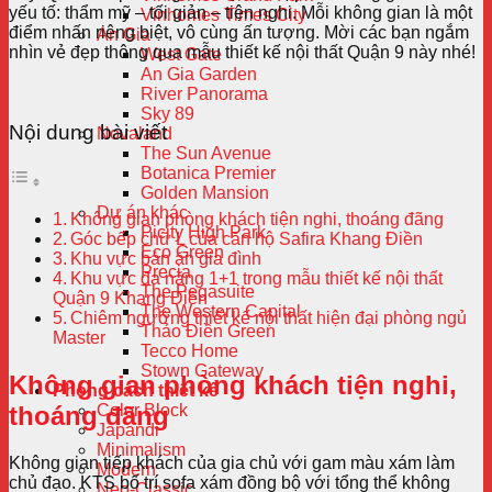
yếu tố: thẩm mỹ – tối giản – tiện nghi. Mỗi không gian là một
Vinhomes Times City
điểm nhấn riêng biệt, vô cùng ấn tượng. Mời các bạn ngắm
An Gia
nhìn vẻ đẹp thông qua mẫu thiết kế nội thất Quận 9 này nhé!
West Gate
An Gia Garden
River Panorama
Sky 89
Nội dung bài viết
Novaland
The Sun Avenue
Botanica Premier
Golden Mansion
Dự án khác
Không gian phòng khách tiện nghi, thoáng đãng
Picity High Park
Góc bếp chữ L của căn hộ Safira Khang Điền
Eco Green
Khu vực bàn ăn gia đình
Precia
Khu vực đa năng 1+1 trong mẫu thiết kế nội thất
The Pegasuite
Quận 9 Khang Điền
The Western Capital
Chiêm ngưỡng thiết kế nội thất hiện đại phòng ngủ
Thảo Điền Green
Master
Tecco Home
Stown Gateway
Không gian phòng khách tiện nghi,
Phong cách thiết kế
thoáng đãng
Color Block
Japandi
Minimalism
Không gian tiếp khách của gia chủ với gam màu xám làm
Modern
chủ đạo. KTS bố trí sofa xám đồng bộ với tổng thể không
Neo-Classic