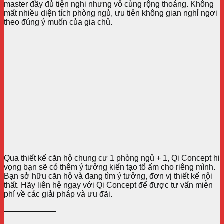
master đầy đủ tiện nghi nhưng vô cùng rộng thoáng. Không
mất nhiều diện tích phòng ngủ, ưu tiên không gian nghỉ ngơi
theo đúng ý muốn của gia chủ.
Qua thiết kế căn hộ chung cư 1 phòng ngủ + 1, Qi Concept hi
vọng bạn sẽ có thêm ý tưởng kiến tạo tổ ấm cho riêng mình.
Bạn sở hữu căn hộ và đang tìm ý tưởng, đơn vị thiết kế nội
thất. Hãy liên hệ ngay với Qi Concept để được tư vấn miễn
phí về các giải pháp và ưu đãi.
——————–