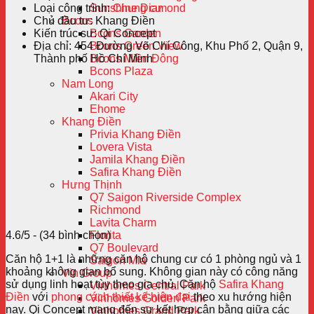
Loại công trình:
Chung cư
Sunshine Diamond
Chủ đầu tư:
Khang Điền
Bcons
Kiến trúc sư:
Qi Concept
Bcons Garden
Địa chỉ:
454 Đường Võ Chí Công, Khu Phố 2, Quận 9,
Bcons Green View
Thành phố Hồ Chí Minh
Bcons Miền Đông
Bcons Plaza
Nam Long
Akari City
Ehome
Khang Điền
Privia Khang Điền
Lovera Vista
Jamila Khang Điền
Safira Khang Điền
Hưng Thịnh
Q7 Saigon Riverside Complex
Richmond
Lavita Charm
4.6/5 - (34 bình chọn)
Florita
Q7 Boulevard
Căn hộ 1+1 là những căn hộ chung cư có 1 phòng ngủ và 1
Saigon Mia
khoảng không gian bổ sung. Không gian này có công năng
Vin Group
sử dụng linh hoạt tùy theo gia chủ. Căn hộ
Safira Khang
Vinhomes Central Park
Điền
với
phong cách thiết kế hiện đại
theo xu hướng hiện
Vinhomes Golden Park
nay. Qi Concept mang đến sự kết hợp cân bằng giữa các
Vinhomes Grand Park