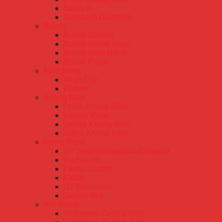
Delasol
Sunshine Diamond
Bcons
Bcons Garden
Bcons Green View
Bcons Miền Đông
Bcons Plaza
Nam Long
Akari City
Ehome
Khang Điền
Privia Khang Điền
Lovera Vista
Jamila Khang Điền
Safira Khang Điền
Hưng Thịnh
Q7 Saigon Riverside Complex
Richmond
Lavita Charm
Florita
Q7 Boulevard
Saigon Mia
Vin Group
Vinhomes Central Park