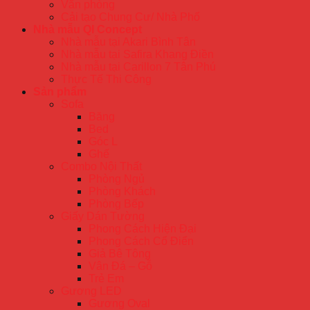
Văn phòng
Cải tạo Chung Cư/ Nhà Phố
Nhà mẫu QI Concept
Nhà mẫu tại Akari Bình Tân
Nhà mẫu tại Safira Khang Điền
Nhà mẫu tại Carillon 7 Tân Phú
Thực Tế Thi Công
Sản phẩm
Sofa
Băng
Bed
Góc L
Ghế
Combo Nội Thất
Phòng Ngủ
Phòng Khách
Phòng Bếp
Giấy Dán Tường
Phong Cách Hiện Đại
Phong Cách Cổ Điển
Giả Bê Tông
Vân Đá – Gỗ
Trẻ Em
Gương LED
Gương Oval