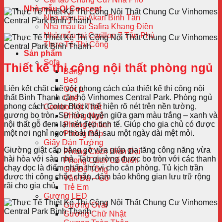
Nhà mẫu QI Concept
Nhà mẫu tại Akari Bình Tân
Nhà mẫu tại Safira Khang Điền
Nhà mẫu tại Carillon 7 Tân Phú
Thực Tế Thi Công
Sản phẩm
Sofa
Thiết kế thi công nội thất phòng ngủ
Băng
Bed
Liên kết chặt chẽ với phong cách của thiết kế thi công nội
Góc L
thất Bình Thạnh căn hộ Vinhomes Central Park. Phòng ngủ
Ghế
phong cách Color Block thể hiện rõ nét trên nền tường,
Combo Nội Thất
gương bo tròn. Sự hòa quyện giữa gam màu trắng – xanh và
Phòng Ngủ
nội thất gỗ đem lại nét đẹp tinh tế. Giúp cho gia chủ có được
Phòng Khách
một nơi nghỉ ngơi thoải mái sau một ngày dài mệt mỏi.
Phòng Bếp
Giấy Dán Tường
Giường giật cấp bằng gỗ vừa giúp gia tăng công năng vừa
Phong Cách Hiện Đại
hài hòa với sàn nhà. Tab giường được bo tròn với các thanh
Phong Cách Cổ Điển
chạy dọc là điểm nhấn thú vị cho căn phòng. Tủ kịch trần
Giả Bê Tông
được thi công chắc chắn, đảm bảo không gian lưu trữ rộng
Vân Đá – Gỗ
rãi cho gia chủ.
Trẻ Em
Gương LED
Gương Oval
Gương Chữ Nhật