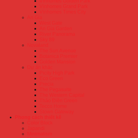
Vinhomes Golden Park
Vinhomes Grand Park
Vinhomes Times City
An Gia
West Gate
An Gia Garden
River Panorama
Sky 89
Novaland
The Sun Avenue
Botanica Premier
Golden Mansion
Dự án khác
Picity High Park
Eco Green
Precia
The Pegasuite
The Western Capital
Thảo Điền Green
Tecco Home
Stown Gateway
Phong cách thiết kế
Color Block
Japandi
Minimalism