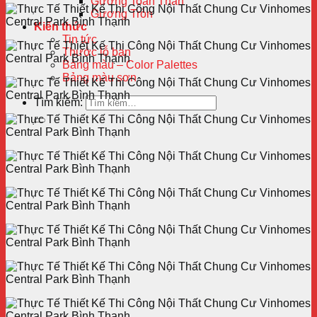
Gương Toàn Thân
Gương Tròn
Kiến thức
Tin tức
Thước lỗ ban
Bảng màu – Color Palettes
Bảng màu sơn
Tìm kiếm: