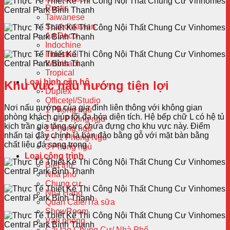
Rustic
Taiwanese
Scandinavian
Art Deco
Indochine
Industrial
Wabisabi
Tropical
Loại hình căn hộ
Khu vực nấu nướng tiện lợi
Duplex
Officetel/Studio
Nơi nấu nướng của gia đình liên thông với không gian
1 Phòng ngủ
phòng khách giúp tối đa hóa diện tích. Hệ bếp chữ L có hệ tủ
1 + 1 Phòng ngủ
kịch trần gia tăng sức chứa đựng cho khu vực này. Điểm
2 Phòng ngủ
nhấn tại đây chính là bàn đảo bằng gỗ với mặt bàn bằng
2 + 1 Phòng Ngủ
chất liệu đá sang trọng.
3 Phòng ngủ
Loại công trình
Biệt thự
Nhà phố
Chung cư
Nhà Hàng
Quán Cafe/Trà sữa
ShowRoom
Văn phòng
Cải tạo Chung Cư/ Nhà Phố