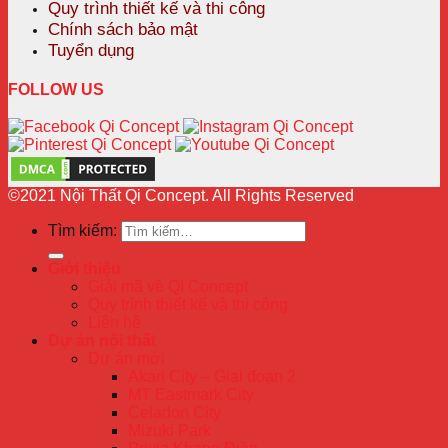
Quy trình thiết kế và thi công
Chính sách bảo mật
Tuyển dụng
FOLLOW US
©2021 Nội Thất Qi Concept. All Rights Reserved
Tìm kiếm:
Giới thiệu
Giải mã về QI Concept
Quy trình thiết kế và thi công
Liên hệ
Dự án nội thất
Dự án mới
Akari City – Giai đoạn 2
MT Eastmark City
Celadon City
Mizuki Park