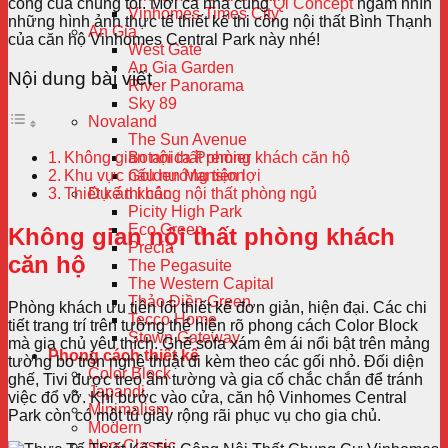
công của chúng tôi. Mời cả nhà cùng
Qi Concept
ngắm nhìn
Vinhomes Times City
những hình ảnh thực tế thiết kế thi công nội thất Bình Thạnh
An Gia
của căn hộ Vinhomes Central Park này nhé!
West Gate
An Gia Garden
Nội dung bài viết
River Panorama
Sky 89
Novaland
The Sun Avenue
Không gian nội thất phòng khách căn hộ
Botanica Premier
Khu vực nấu nướng tiện lợi
Golden Mansion
Thiết kế thi công nội thất phòng ngủ
Dự án khác
Picity High Park
Eco Green
Không gian nội thất phòng khách
Precia
căn hộ
The Pegasuite
The Western Capital
Thảo Điền Green
Phòng khách ưu tiên lối thiết kế đơn giản, hiện đại. Các chi
Tecco Home
tiết trang trí trên tường thể hiện rõ phong cách Color Block
Stown Gateway
mà gia chủ yêu thích. Ghế sofa xám êm ái nổi bật trên mảng
Phong cách thiết kế
tường bo tròn nghệ thuật đi kèm theo các gối nhỏ. Đối diện
Color Block
ghế, Tivi được treo âm tường và gia cố chắc chắn để tránh
Japandi
việc đổ vỡ. Khi bước vào cửa, căn hộ Vinhomes Central
Minimalism
Park còn có một tủ giày rộng rãi phục vụ cho gia chủ.
Modern
Neo-Classic