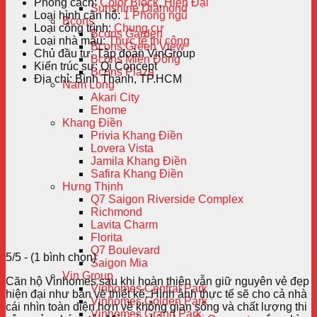
Phong cách:
Color Block
,
Hiện Đại
Sunshine Diamond
Loại hình căn hộ:
1 Phòng ngủ
Bcons
Loại công trình:
Chung cư
Bcons Garden
Loại nhà mẫu:
Thực tế thi công
Bcons Green View
Chủ đầu tư:
Tập đoàn VinGroup
Bcons Miền Đông
Kiến trúc sư:
Qi Concept
Bcons Plaza
Địa chỉ:
Bình Thạnh, TP.HCM
Nam Long
Akari City
Ehome
Khang Điền
Privia Khang Điền
Lovera Vista
Jamila Khang Điền
Safira Khang Điền
Hưng Thịnh
Q7 Saigon Riverside Complex
Richmond
Lavita Charm
Florita
Q7 Boulevard
5/5 - (1 bình chọn)
Saigon Mia
Vin Group
Căn hộ Vinhomes sau khi hoàn thiện vẫn giữ nguyên vẻ đẹp
Vinhomes Central Park
hiện đại như bản vẽ thiết kế. Hình ảnh thực tế sẽ cho cả nhà
Vinhomes Golden Park
cái nhìn toàn diện hơn về không gian sống và chất lượng thi
Vinhomes Grand Park