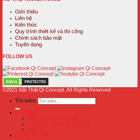
Giới thiệu
Liên hệ
Kiến thức
Quy trình thiết kế và thi công
Chính sách bảo mật
Tuyển dụng
FOLLOW US
©2021 Nội Thất Qi Concept. All Rights Reserved
Tìm kiếm:
Giới thiệu
Giải mã về QI Concept
Quy trình thiết kế và thi công
Liên hệ
Dự án nội thất