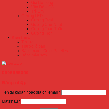
Giả Bê Tông
Vân Đá – Gỗ
Trẻ Em
Gương LED
Gương Oval
Gương Chữ Nhật
Gương Toàn Thân
Gương Tròn
Kiến thức
Tin tức
Thước lỗ ban
Bảng màu – Color Palettes
Bảng màu sơn
0906955699
Đăng nhập
Tên tài khoản hoặc địa chỉ email
*
Mật khẩu
*