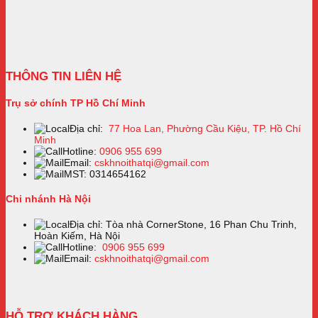
THÔNG TIN LIÊN HỆ
Trụ sở chính TP Hồ Chí Minh
Địa chỉ:
77 Hoa Lan, Phường Cầu Kiệu, TP. Hồ Chí
Minh
Hotline:
0906 955 699
Email:
cskhnoithatqi@gmail.com
MST: 0314654162
Chi nhánh Hà Nội
Địa chỉ: Tòa nhà CornerStone, 16 Phan Chu Trinh,
Hoàn Kiếm, Hà Nội
Hotline:
0906 955 699
Email:
cskhnoithatqi@gmail.com
HỖ TRỢ KHÁCH HÀNG