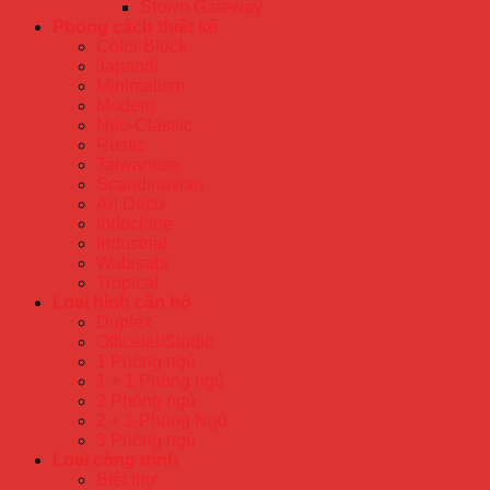
Stown Gateway
Phong cách thiết kế
Color Block
Japandi
Minimalism
Modern
Neo-Classic
Rustic
Taiwanese
Scandinavian
Art Deco
Indochine
Industrial
Wabisabi
Tropical
Loại hình căn hộ
Duplex
Officetel/Studio
1 Phòng ngủ
1 + 1 Phòng ngủ
2 Phòng ngủ
2 + 1 Phòng Ngủ
3 Phòng ngủ
Loại công trình
Biệt thự