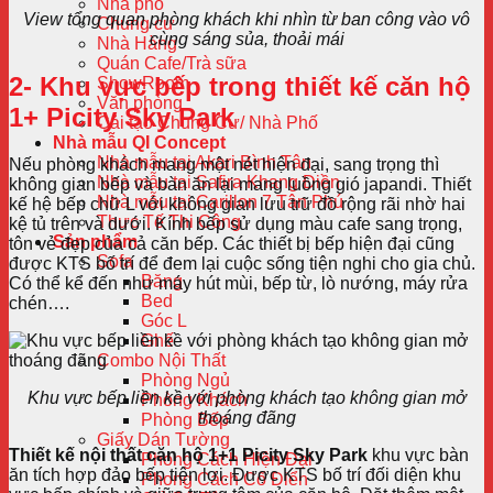
Nhà phố
View tổng quan phòng khách khi nhìn từ ban công vào vô
Chung cư
cùng sáng sủa, thoải mái
Nhà Hàng
Quán Cafe/Trà sữa
2- Khu vực bếp trong thiết kế căn hộ
ShowRoom
Văn phòng
1+ Picity Sky Park
Cải tạo Chung Cư/ Nhà Phố
Nhà mẫu QI Concept
Nhà mẫu tại Akari Bình Tân
Nếu phòng khách mang một nét hiện đại, sang trọng thì
Nhà mẫu tại Safira Khang Điền
không gian bếp và bàn ăn lại mang luồng gió japandi. Thiết
Nhà mẫu tại Carillon 7 Tân Phú
kế hệ bếp chữ L với không gian lưu trữ đồ rộng rãi nhờ hai
Thực Tế Thi Công
kệ tủ trên và dưới. Kính bếp sử dụng màu cafe sang trọng,
Sản phẩm
tôn vẻ đẹp của cả căn bếp. Các thiết bị bếp hiện đại cũng
Sofa
được KTS bố trí để đem lại cuộc sống tiện nghi cho gia chủ.
Băng
Có thể kể đến như máy hút mùi, bếp từ, lò nướng, máy rửa
Bed
chén….
Góc L
Ghế
Combo Nội Thất
Phòng Ngủ
Khu vực bếp liền kề với phòng khách tạo không gian mở
Phòng Khách
thoáng đãng
Phòng Bếp
Giấy Dán Tường
Thiết kế nội thất căn hộ 1+1 Picity Sky Park
khu vực bàn
Phong Cách Hiện Đại
ăn tích hợp đảo bếp tiện lợi. Được KTS bố trí đối diện khu
Phong Cách Cổ Điển