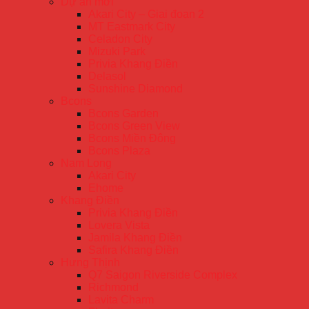
Dự án mới
Akari City – Giai đoạn 2
MT Eastmark City
Celadon City
Mizuki Park
Privia Khang Điền
Delasol
Sunshine Diamond
Bcons
Bcons Garden
Bcons Green View
Bcons Miền Đông
Bcons Plaza
Nam Long
Akari City
Ehome
Khang Điền
Privia Khang Điền
Lovera Vista
Jamila Khang Điền
Safira Khang Điền
Hưng Thịnh
Q7 Saigon Riverside Complex
Richmond
Lavita Charm