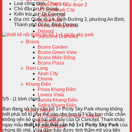
Loại công trình:
Chung cư
Akari City – Giai đoạn 2
Chủ đầu tư:
Pi Group
MT Eastmark City
Kiến trúc sư:
Qi Concept
Celadon City
Địa chỉ:
Quốc lộ 1A, Bình Đường 2, phường An Bình,
Mizuki Park
Thành phố Dĩ An, Bình Dương
Privia Khang Điền
Delasol
Sunshine Diamond
Bcons
Bcons Garden
Bcons Green View
Bcons Miền Đông
Bcons Plaza
Nam Long
Akari City
Ehome
Khang Điền
Privia Khang Điền
Lovera Vista
5/5 - (1 bình chọn)
Jamila Khang Điền
Safira Khang Điền
Bạn đang sở hữu căn hộ 1+ Picity Sky Park nhưng không
Hưng Thịnh
biết phải bố trí như thế nào cho hợp lý? Vậy bạn chắc chắn
Q7 Saigon Riverside Complex
không nên bỏ qua bài viết này của Qi Concept. Tham khảo
Richmond
ngay mẫu
thiết kế nội thất căn hộ 1+1 Picity Sky Park
của
Lavita Charm
chúng tôi nhé. Vừa đảm bảo được tính thẩm mỹ vừa tiện
Florita