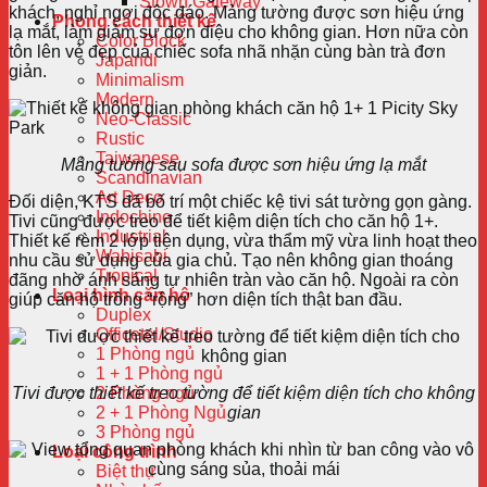
Stown Gateway
khách, nghỉ ngơi độc đáo. Mảng tường được sơn hiệu ứng
Phong cách thiết kế
lạ mắt, làm giảm sự đơn điệu cho không gian. Hơn nữa còn
Color Block
tôn lên vẻ đẹp của chiếc sofa nhã nhặn cùng bàn trà đơn
Japandi
giản.
Minimalism
Modern
Neo-Classic
Rustic
Taiwanese
Mảng tường sau sofa được sơn hiệu ứng lạ mắt
Scandinavian
Art Deco
Đối diện, KTS đã bố trí một chiếc kệ tivi sát tường gọn gàng.
Indochine
Tivi cũng được treo để tiết kiệm diện tích cho căn hộ 1+.
Industrial
Thiết kế rèm 2 lớp tiện dụng, vừa thẩm mỹ vừa linh hoạt theo
Wabisabi
nhu cầu sử dụng của gia chủ. Tạo nên không gian thoáng
Tropical
đãng nhờ ánh sáng tự nhiên tràn vào căn hộ. Ngoài ra còn
Loại hình căn hộ
giúp căn hộ trông “rộng” hơn diện tích thật ban đầu.
Duplex
Officetel/Studio
1 Phòng ngủ
1 + 1 Phòng ngủ
Tivi được thiết kế treo tường để tiết kiệm diện tích cho không
2 Phòng ngủ
gian
2 + 1 Phòng Ngủ
3 Phòng ngủ
Loại công trình
Biệt thự