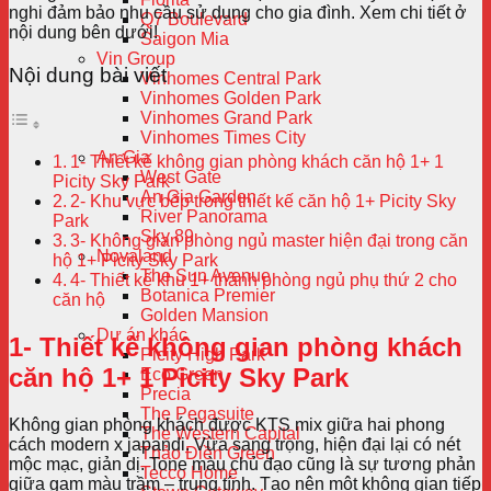
nghi đảm bảo nhu cầu sử dụng cho gia đình. Xem chi tiết ở
Q7 Boulevard
nội dung bên dưới!
Saigon Mia
Vin Group
Nội dung bài viết
Vinhomes Central Park
Vinhomes Golden Park
Vinhomes Grand Park
Vinhomes Times City
An Gia
1- Thiết kế không gian phòng khách căn hộ 1+ 1
West Gate
Picity Sky Park
An Gia Garden
2- Khu vực bếp trong thiết kế căn hộ 1+ Picity Sky
River Panorama
Park
Sky 89
3- Không gian phòng ngủ master hiện đại trong căn
Novaland
hộ 1+ Picity Sky Park
The Sun Avenue
4- Thiết kế khu 1+ thành phòng ngủ phụ thứ 2 cho
Botanica Premier
căn hộ
Golden Mansion
Dự án khác
1- Thiết kế không gian phòng khách
Picity High Park
căn hộ 1+ 1 Picity Sky Park
Eco Green
Precia
The Pegasuite
Không gian phòng khách được KTS mix giữa hai phong
The Western Capital
cách modern x japandi. Vừa sang trọng, hiện đại lại có nét
Thảo Điền Green
mộc mạc, giản dị. Tone màu chủ đạo cũng là sự tương phản
Tecco Home
giữa gam màu trầm – trung tính. Tạo nên một không gian tiếp