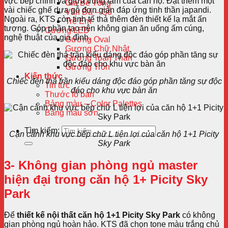
vực bếp chính và giữa trung tâm của căn hộ. Đặt thêm một
Giả Bê Tông
vài chiếc ghế dựa gỗ đơn giản đáp ứng tinh thần japandi.
Vân Đá – Gỗ
Ngoài ra, KTS còn tinh tế thả thêm đèn thiết kế lạ mắt ấn
Trẻ Em
tượng. Góp phần tạo nên không gian ăn uống ấm cúng,
Gương LED
nghệ thuật của gia đình.
Gương Oval
Gương Chữ Nhật
Gương Toàn Thân
Gương Tròn
Kiến thức
Chiếc đèn thả trần kiểu dáng độc đáo góp phần tăng sự độc
Tin tức
đáo cho khu vực bàn ăn
Thước lỗ ban
Bảng màu – Color Palettes
Bảng màu sơn
Tìm kiếm:
Cận cảnh khu vực bếp chữ L tiện lợi của căn hộ 1+1 Picity
Sky Park
3- Không gian phòng ngủ master
hiện đại trong căn hộ 1+ Picity Sky
Park
Để
thiết kế nội thất căn hộ 1+1 Picity Sky Park
có không
gian phòng ngủ hoàn hảo. KTS đã chọn tone màu trắng chủ