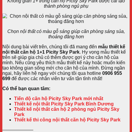
Không gian 1+ trong căn hộ Picity Sky Park được cải tạo
thành phòng ngủ phụ
Chọn nội thất có màu gỗ sáng giúp căn phòng sáng sủa,
thoáng đãng hơn
Nội dung bài viết trên, chúng tôi đã mang đến
mẫu
thiết kế
nội thất căn hộ 1+1 Picity Sky Park
.
Hy vọng mẫu thiết kế
trên sẽ giúp gia chủ có thêm được gợi ý cho căn hộ của
mình. Nếu cũng yêu thích mẫu thiết kế này hoặc muốn kiến
tạo không gian sống mới cho căn hộ của mình. Đừng ngần
ngại, hãy liên hệ ngay với chúng tôi qua hotline
0906 955
699
để được các nhân viên tư vấn tận tình nhất!
Có thể bạn quan tâm:
Tiến độ căn hộ Picity Sky Park mới nhất
Thiết kế nội thất Picity Sky Park Bình Dương
Thiết kế nội thất căn hộ 2 phòng ngủ Picity Sky
Park
Thiết kế thi công nội thất căn hộ Picity Sky Park
——————–