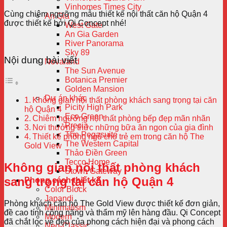
Vinhomes Times City
Cùng chiêm ngưỡng mẫu thiết kế nội thất căn hộ Quận 4
An Gia
được thiết kế bởi Qi Concept nhé!
West Gate
An Gia Garden
River Panorama
Sky 89
Nội dung bài viết
Novaland
The Sun Avenue
Botanica Premier
Golden Mansion
Dự án khác
Không gian nội thất phòng khách sang trọng tại căn
Picity High Park
hộ Quận 4
Eco Green
Chiêm ngưỡng nội thất phòng bếp đẹp mãn nhãn
Precia
Nơi thưởng thức những bữa ăn ngon của gia đình
The Pegasuite
Thiết kế phòng ngủ cho trẻ em trong căn hộ The
The Western Capital
Gold View
Thảo Điền Green
Tecco Home
Không gian nội thất phòng khách
Stown Gateway
sang trọng tại căn hộ Quận 4
Phong cách thiết kế
Color Block
Japandi
Phòng khách căn hộ The Gold View được thiết kế đơn giản,
Minimalism
đề cao tính công năng và thẩm mỹ lên hàng đầu. Qi Concept
Modern
đã chắt lọc vẻ đẹp của phong cách hiện đại và phong cách
Neo-Classic