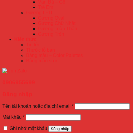
Vân Đá – Gỗ
Trẻ Em
Gương LED
Gương Oval
Gương Chữ Nhật
Gương Toàn Thân
Gương Tròn
Kiến thức
Tin tức
Thước lỗ ban
Bảng màu – Color Palettes
Bảng màu sơn
0906955699
Đăng nhập
Tên tài khoản hoặc địa chỉ email
*
Mật khẩu
*
Ghi nhớ mật khẩu
Đăng nhập