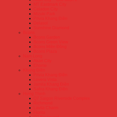
MT Eastmark City
Celadon City
Mizuki Park
Privia Khang Điền
Delasol
Sunshine Diamond
Bcons
Bcons Garden
Bcons Green View
Bcons Miền Đông
Bcons Plaza
Nam Long
Akari City
Ehome
Khang Điền
Privia Khang Điền
Lovera Vista
Jamila Khang Điền
Safira Khang Điền
Hưng Thịnh
Q7 Saigon Riverside Complex
Richmond
Lavita Charm
Florita