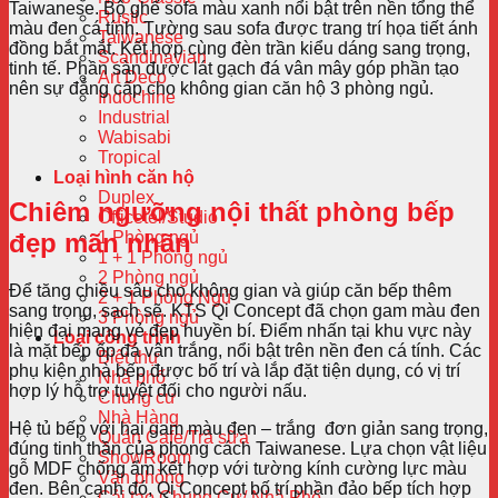
Taiwanese. Bộ ghế sofa màu xanh nổi bật trên nền tổng thể
Rustic
màu đen cá tính. Tường sau sofa được trang trí họa tiết ánh
Taiwanese
đồng bắt mắt. Kết hợp cùng đèn trần kiểu dáng sang trọng,
Scandinavian
tinh tế. Phần sàn được lát gạch đá vân mây góp phần tạo
Art Deco
nên sự đẳng cấp cho không gian căn hộ 3 phòng ngủ.
Indochine
Industrial
Wabisabi
Tropical
Loại hình căn hộ
Duplex
Chiêm ngưỡng nội thất phòng bếp
Officetel/Studio
đẹp mãn nhãn
1 Phòng ngủ
1 + 1 Phòng ngủ
2 Phòng ngủ
Để tăng chiều sâu cho không gian và giúp căn bếp thêm
2 + 1 Phòng Ngủ
sang trọng, sạch sẽ. KTS Qi Concept đã chọn gam màu đen
3 Phòng ngủ
hiện đại mang vẻ đẹp huyền bí. Điểm nhấn tại khu vực này
Loại công trình
là mặt bếp ốp đá vân trắng, nổi bật trên nền đen cá tính. Các
Biệt thự
phụ kiện nhà bếp được bố trí và lắp đặt tiện dụng, có vị trí
Nhà phố
hợp lý hỗ trợ tuyệt đối cho người nấu.
Chung cư
Nhà Hàng
Hệ tủ bếp với hai gam màu đen – trắng đơn giản sang trọng,
Quán Cafe/Trà sữa
đúng tinh thần của phong cách Taiwanese. Lựa chọn vật liệu
ShowRoom
gỗ MDF chống ẩm kết hợp với tường kính cường lực màu
Văn phòng
đen. Bên cạnh đó, Qi Concept bố trí phần đảo bếp tích hợp
Cải tạo Chung Cư/ Nhà Phố