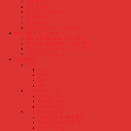
Chung cư
Nhà Hàng
Quán Cafe/Trà sữa
ShowRoom
Văn phòng
Cải tạo Chung Cư/ Nhà Phố
Nhà mẫu QI Concept
Nhà mẫu tại Akari Bình Tân
Nhà mẫu tại Safira Khang Điền
Nhà mẫu tại Carillon 7 Tân Phú
Thực Tế Thi Công
Sản phẩm
Sofa
Băng
Bed
Góc L
Ghế
Combo Nội Thất
Phòng Ngủ
Phòng Khách
Phòng Bếp
Giấy Dán Tường
Phong Cách Hiện Đại
Phong Cách Cổ Điển
Giả Bê Tông