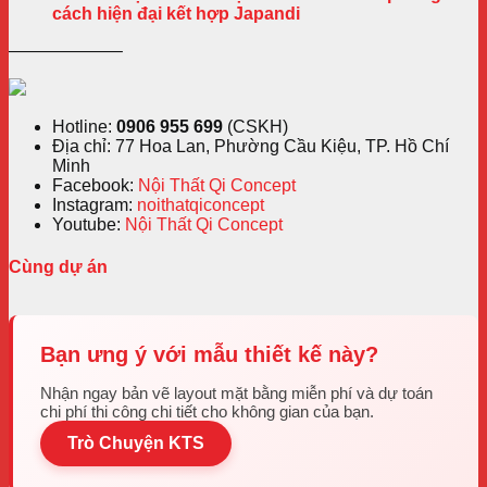
cách hiện đại kết hợp Japandi
——————–
Hotline:
0906 955 699
(CSKH)
Địa chỉ: 77 Hoa Lan, Phường Cầu Kiệu, TP. Hồ Chí
Minh
Facebook:
Nội Thất Qi Concept
Instagram:
noithatqiconcept
Youtube:
Nội Thất Qi Concept
Cùng dự án
Bạn ưng ý với mẫu thiết kế này?
Nhận ngay bản vẽ layout mặt bằng miễn phí và dự toán
chi phí thi công chi tiết cho không gian của bạn.
Trò Chuyện KTS