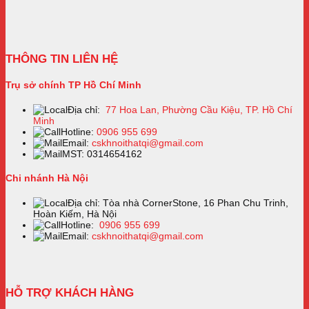
THÔNG TIN LIÊN HỆ
Trụ sở chính TP Hồ Chí Minh
Địa chỉ:
77 Hoa Lan, Phường Cầu Kiệu, TP. Hồ Chí
Minh
Hotline:
0906 955 699
Email:
cskhnoithatqi@gmail.com
MST: 0314654162
Chi nhánh Hà Nội
Địa chỉ: Tòa nhà CornerStone, 16 Phan Chu Trinh,
Hoàn Kiếm, Hà Nội
Hotline:
0906 955 699
Email:
cskhnoithatqi@gmail.com
HỖ TRỢ KHÁCH HÀNG