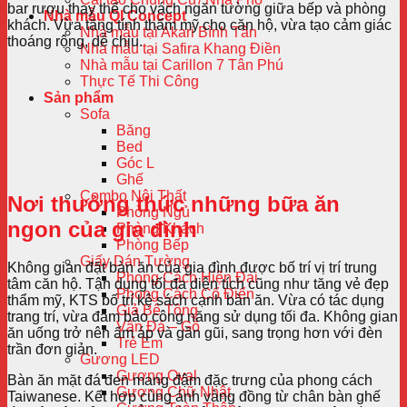
bar rượu thay thế cho vách ngăn tường giữa bếp và phòng
Nhà mẫu QI Concept
khách. Vừa tăng tính thẩm mỹ cho căn hộ, vừa tạo cảm giác
Nhà mẫu tại Akari Bình Tân
thoáng rộng, dễ chịu.
Nhà mẫu tại Safira Khang Điền
Nhà mẫu tại Carillon 7 Tân Phú
Thực Tế Thi Công
Sản phẩm
Sofa
Băng
Bed
Góc L
Ghế
Combo Nội Thất
Nơi thưởng thức những bữa ăn
Phòng Ngủ
ngon của gia đình
Phòng Khách
Phòng Bếp
Giấy Dán Tường
Không gian đặt bàn ăn của gia đình được bố trí vị trí trung
Phong Cách Hiện Đại
tâm căn hộ. Tận dụng tối đa diện tích cũng như tăng vẻ đẹp
Phong Cách Cổ Điển
thẩm mỹ, KTS bố trí kệ sách cạnh bàn ăn. Vừa có tác dụng
Giả Bê Tông
trang trí, vừa đảm bảo công năng sử dụng tối đa. Không gian
Vân Đá – Gỗ
ăn uống trở nên ấm áp và gần gũi, sang trọng hơn với đèn
Trẻ Em
trần đơn giản.
Gương LED
Gương Oval
Bàn ăn mặt đá đen mang đậm đặc trưng của phong cách
Gương Chữ Nhật
Taiwanese. Kết hợp cùng ánh vàng đồng từ chân bàn ghế