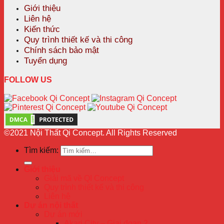
Giới thiệu
Liên hệ
Kiến thức
Quy trình thiết kế và thi công
Chính sách bảo mật
Tuyển dụng
FOLLOW US
©2021 Nội Thất Qi Concept. All Rights Reserved
Tìm kiếm:
Giới thiệu
Giải mã về QI Concept
Quy trình thiết kế và thi công
Liên hệ
Dự án nội thất
Dự án mới
Akari City – Giai đoạn 2