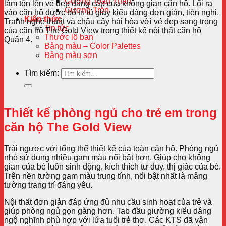
Gương Toàn Thân
làm tôn lên vẻ đẹp đẳng cấp của không gian căn hộ. Lối ra
Gương Tròn
vào căn hộ được bố trí tủ giày kiểu dáng đơn giản, tiện nghi.
Kiến thức
Tranh nghệ thuật và chậu cây hài hòa với vẻ đẹp sang trọng
Tin tức
của căn hộ The Gold View trong thiết kế nội thất căn hộ
Thước lỗ ban
Quận 4.
Bảng màu – Color Palettes
Bảng màu sơn
Tìm kiếm:
Thiết kế phòng ngủ cho trẻ em trong
căn hộ The Gold View
Trái ngược với tổng thể thiết kế của toàn căn hộ. Phòng ngủ
nhỏ sử dụng nhiều gam màu nổi bật hơn. Giúp cho không
gian của bé luôn sinh động, kích thích tư duy, thị giác của bé.
Trên nền tường gam màu trung tính, nổi bật nhất là mảng
tường trang trí đáng yêu.
Nội thất đơn giản đáp ứng đủ nhu cầu sinh hoạt của trẻ và
giúp phòng ngủ gọn gàng hơn. Tab đầu giường kiểu dáng
ngộ nghĩnh phù hợp với lứa tuổi trẻ thơ. Các KTS đã vận