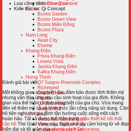
Loại công trình:
Chung cư
Sunshine Diamond
Kiến trúc sư:
Qi Concept
Bcons
Bcons Garden
Bcons Green View
Bcons Miền Đông
Bcons Plaza
Nam Long
Akari City
Ehome
Khang Điền
Privia Khang Điền
Lovera Vista
Jamila Khang Điền
Safira Khang Điền
Hưng Thịnh
Đánh giá bài viết
Q7 Saigon Riverside Complex
Richmond
Một không gian sống hiện đại, đảm bảo được tính thẩm mỹ
Lavita Charm
nhưng vẫn đáp ứng nhu cầu sinh hoạt của gia đình. Không
Florita
gian vừa thể hiện cá tính riêng biệt của gia chủ. Vừa mang
Q7 Boulevard
đến vẻ thẩm mỹ cả về hình thức lẫn công năng sử dụng. Căn
Saigon Mia
hộ tiện nghi cho gia đình tận hưởng cuộc sống một cách
Vin Group
hoàn hảo. Tất cả được thể hiện trong
mẫu thiết kế nội thất
Vinhomes Central Park
căn hộ
The Gold View này. Ngôi nhà lấy cảm hứng từ vẻ đẹp
Vinhomes Golden Park
hiện đại và tối giản của
phong cách Taiwanese
.
Vinhomes Grand Park