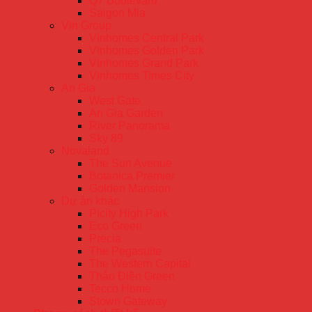
Q7 Boulevard
Saigon Mia
Vin Group
Vinhomes Central Park
Vinhomes Golden Park
Vinhomes Grand Park
Vinhomes Times City
An Gia
West Gate
An Gia Garden
River Panorama
Sky 89
Novaland
The Sun Avenue
Botanica Premier
Golden Mansion
Dự án khác
Picity High Park
Eco Green
Precia
The Pegasuite
The Western Capital
Thảo Điền Green
Tecco Home
Stown Gateway