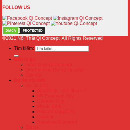
FOLLOW US
©2021 Nội Thất Qi Concept. All Rights Reserved
Tìm kiếm:
Giới thiệu
Giải mã về QI Concept
Quy trình thiết kế và thi công
Liên hệ
Dự án nội thất
Dự án mới
Akari City – Giai đoạn 2
MT Eastmark City
Celadon City
Mizuki Park
Privia Khang Điền
Delasol
Sunshine Diamond
Bcons