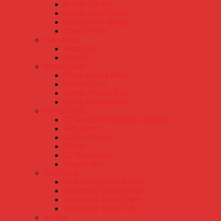
Bcons Garden
Bcons Green View
Bcons Miền Đông
Bcons Plaza
Nam Long
Akari City
Ehome
Khang Điền
Privia Khang Điền
Lovera Vista
Jamila Khang Điền
Safira Khang Điền
Hưng Thịnh
Q7 Saigon Riverside Complex
Richmond
Lavita Charm
Florita
Q7 Boulevard
Saigon Mia
Vin Group
Vinhomes Central Park
Vinhomes Golden Park
Vinhomes Grand Park
Vinhomes Times City
An Gia