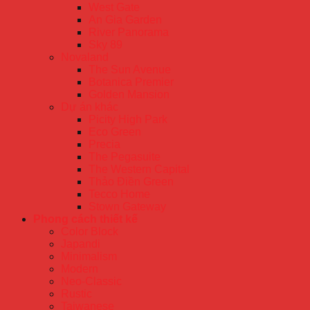
West Gate
An Gia Garden
River Panorama
Sky 89
Novaland
The Sun Avenue
Botanica Premier
Golden Mansion
Dự án khác
Picity High Park
Eco Green
Precia
The Pegasuite
The Western Capital
Thảo Điền Green
Tecco Home
Stown Gateway
Phong cách thiết kế
Color Block
Japandi
Minimalism
Modern
Neo-Classic
Rustic
Taiwanese