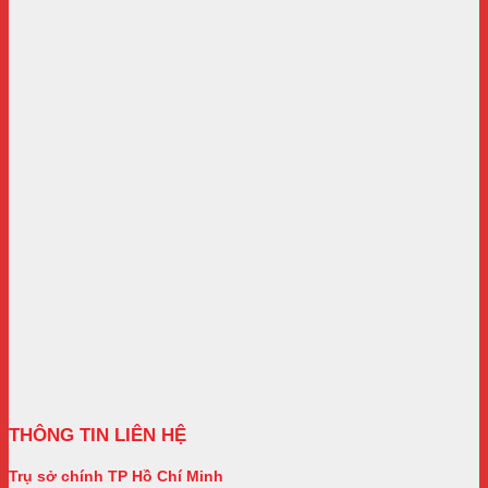
THÔNG TIN LIÊN HỆ
Trụ sở chính TP Hồ Chí Minh