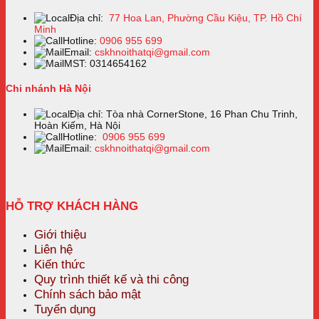
Địa chỉ:
77 Hoa Lan, Phường Cầu Kiệu, TP. Hồ Chí
Minh
Hotline:
0906 955 699
Email:
cskhnoithatqi@gmail.com
MST: 0314654162
Chi nhánh Hà Nội
Địa chỉ: Tòa nhà CornerStone, 16 Phan Chu Trinh,
Hoàn Kiếm, Hà Nội
Hotline:
0906 955 699
Email:
cskhnoithatqi@gmail.com
HỖ TRỢ KHÁCH HÀNG
Giới thiệu
Liên hệ
Kiến thức
Quy trình thiết kế và thi công
Chính sách bảo mật
Tuyển dụng