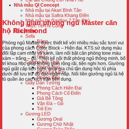
Nhà mẫu QI Concept
Nhà mẫu tại Akari Bình Tân
Nhà mẫu tại Safira Khang Điền
Nhà mẫu tại Carillon 7 Tân Phú
Không gian phòng ngủ Master căn
Thực Tế Thi Công
hộ Richmond
Sản phẩm
Sofa
Băng
Phòng ngủ Master được thiết kế với nhiều màu sắc tươi vui
Bed
của phong cách Color Block – Hiện đại. KTS sử dụng màu
Góc L
đối lập cam nhạt và xanh, làm nổi bật căn phòng tone màu
Ghế
xám – trắng – gỗ. Thiết kế nội thất phòng ngủ thông minh, bố
Combo Nội Thất
trí khoa học giúp không gian rộng rãi, tiện nghi hơn. Giường
Phòng Ngủ
ngủ giật cấp tiện nghi, giúp gia chủ tận dụng hộc tủ phía
Phòng Khách
dưới để lưu trữ đồ đạc ngăn nắp. Nối liền giường ngủ là hệ
Phòng Bếp
tủ quần áo cao kịch trần tiện dụng.
Giấy Dán Tường
Phong Cách Hiện Đại
Phong Cách Cổ Điển
Giả Bê Tông
Vân Đá – Gỗ
Trẻ Em
Gương LED
Gương Oval
Gương Chữ Nhật