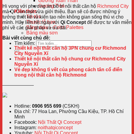
Gương Toàn Thân
Gương Tròn
Hi vọng với phương án bố trí nội thất căn hộ
Richmond City
Kiến thức
mà Qi Concept vừa giới thiệu. Bạn sẽ có được những ý
Tin tức
tưởng thiết kế và kiến tạo nên không gian sống thú vị cho
Thước lỗ ban
mình.
Hãy liên hệ ngay với
Qi Concept
để được tư vấn miễn
Bảng màu – Color Palettes
phí về các giải pháp và ưu đãi.
Bảng màu sơn
Bài viết cùng chủ đề:
Tìm kiếm:
Thiết kế nội thất căn hộ 3PN chung cư Richmond
City Nguyễn Xí
Thiết kế nội thất căn hộ chung cư Richmond City
Nguyễn Xí
Vẻ đẹp không tì vết của phong cách tân cổ điển
trong nội thất căn hộ Richmond
——————–
Hotline:
0906 955 699
(CSKH)
Địa chỉ: 77 Hoa Lan, Phường Cầu Kiệu, TP. Hồ Chí
Minh
Facebook:
Nội Thất Qi Concept
Instagram:
noithatqiconcept
Youtube:
Nội Thất Qi Concept