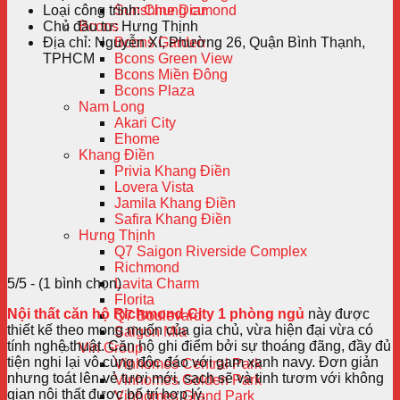
Loại công trình:
Chung cư
Sunshine Diamond
Chủ đầu tư:
Hưng Thịnh
Bcons
Địa chỉ:
Nguyễn Xí, Phường 26, Quận Bình Thạnh,
Bcons Garden
TPHCM
Bcons Green View
Bcons Miền Đông
Bcons Plaza
Nam Long
Akari City
Ehome
Khang Điền
Privia Khang Điền
Lovera Vista
Jamila Khang Điền
Safira Khang Điền
Hưng Thịnh
Q7 Saigon Riverside Complex
Richmond
5/5 - (1 bình chọn)
Lavita Charm
Florita
Nội thất căn hộ Richmond City 1 phòng ngủ
này được
Q7 Boulevard
thiết kế theo mong muốn của gia chủ, vừa hiện đại vừa có
Saigon Mia
tính nghệ thuật. Căn hộ ghi điểm bởi sự thoáng đãng, đầy đủ
Vin Group
tiện nghi lại vô cùng độc đáo với gam xanh navy. Đơn giản
Vinhomes Central Park
nhưng toát lên vẻ tươi mới, sạch sẽ và tinh tươm với không
Vinhomes Golden Park
gian nội thất được bố trí hợp lý.
Vinhomes Grand Park