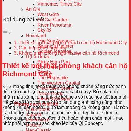
Vinhomes Times City
An Gia
West Gate
Nội dung bài viết
An Gia Garden
River Panorama
Sky 89
Novaland
The Sun Avenue
Thiết kế nội thất phòng khách căn hộ Richmond City
Botanica Premier
Căn bếp chữ I hiện đại
Golden Mansion
Không gian phòng ngủ Master căn hộ Richmond
Dự án khác
Picity High Park
Thiết kế nội thất phòng khách căn hộ
Eco Green
Richmond City
Precia
The Pegasuite
The Western Capital
KTS mang tính nghệ thuật vào phòng khách bằng bức tranh
Thảo Điền Green
độc đáo cạnh kệ âm tường màu xanh navy. Bộ sofa nhã
Tecco Home
nhặn màu xám trung tính dễ kết hợp với các họa tiết trang trí.
Stown Gateway
Hệ cửa sổ lớn với rèm 2 lớp tận dụng ánh sáng cũng như
Phong cách thiết kế
không khí bên ngoài, giúp làm thoáng cả không gian. Từ bàn
Color Block
trà cho đến đệm gối sofa, mọi thứ đều đẹp tinh tế đến lạ.
Japandi
Không gian không hề đơn điệu hoặc nhàm chán một tí nào
Minimalism
nhờ phối hợp màu sắc khéo léo của Qi Concept.
Modern
Neo-Classic