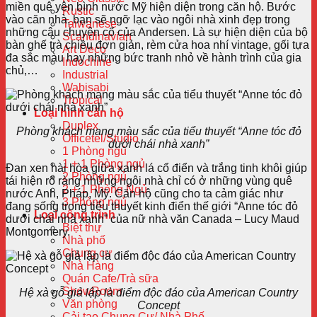
miền quê yên bình nước Mỹ hiện diện trong căn hộ. Bước
Rustic
vào căn nhà, bạn sẽ ngỡ lạc vào ngôi nhà xinh đẹp trong
Taiwanese
những câu chuyện cổ của Andersen. Là sự hiện diện của bộ
Scandinavian
bàn ghế trà chiều đơn giản, rèm cửa hoa nhí vintage, gối tựa
Art Deco
đa sắc màu hay những bức tranh nhỏ về hành trình của gia
Indochine
chủ,…
Industrial
Wabisabi
Tropical
Loại hình căn hộ
Duplex
Phòng khách mang màu sắc của tiểu thuyết “Anne tóc đỏ
Officetel/Studio
dưới chái nhà xanh”
1 Phòng ngủ
1 + 1 Phòng ngủ
Đan xen hài hòa giữa xanh lá cổ điển và trắng tinh khôi giúp
2 Phòng ngủ
tái hiện rõ ràng những ngôi nhà chỉ có ở những vùng quê
2 + 1 Phòng Ngủ
nước Anh, Pháp, Mỹ. Căn hộ cũng cho ta cảm giác như
3 Phòng ngủ
đang sống trong tiểu thuyết kinh điển thế giới “Anne tóc đỏ
Loại công trình
dưới chái nhà xanh” của nữ nhà văn Canada – Lucy Maud
Biệt thự
Montgomery.
Nhà phố
Chung cư
Nhà Hàng
Quán Cafe/Trà sữa
ShowRoom
Hệ xà gỗ giả lập là điểm độc đáo của American Country
Văn phòng
Concept
Cải tạo Chung Cư/ Nhà Phố