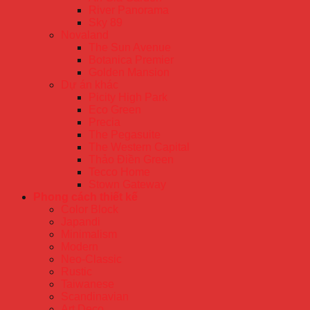
River Panorama
Sky 89
Novaland
The Sun Avenue
Botanica Premier
Golden Mansion
Dự án khác
Picity High Park
Eco Green
Precia
The Pegasuite
The Western Capital
Thảo Điền Green
Tecco Home
Stown Gateway
Phong cách thiết kế
Color Block
Japandi
Minimalism
Modern
Neo-Classic
Rustic
Taiwanese
Scandinavian
Art Deco