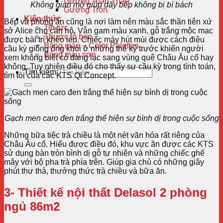
Gương Toàn Thân
Không gian mở giúp dãy bếp không bị bí bách
Gương Tròn
Kiến thức
Bếp và phòng ăn cũng là nơi làm nên màu sắc thần tiên xứ
Tin tức
sở Alice cho căn hộ. Vẫn gam màu xanh, gỗ trắng mộc mạc
Thước lỗ ban
được bài trí khéo léo. Chiếc máy hút mùi được cách điệu
Bảng màu – Color Palettes
cầu kỳ giống ống khói ở những thế kỷ trước khiến người
Bảng màu sơn
xem không biết có đang lạc sang vùng quê Châu Âu cổ hay
không. Tuy nhiên điều đó cho thấy sự cầu kỳ trong tính toán,
Tìm kiếm:
tìm tòi của các KTS Qi Concept.
Gạch men caro đen trắng thể hiện sự bình dị trong cuộc sống
Những bữa tiệc trà chiều là một nét văn hóa rất riêng của
Châu Âu cổ. Hiểu được điều đó, khu vực ăn được các KTS
sử dụng bàn tròn bình dị gỗ tự nhiên và những chiếc ghế
mây với bộ pha trà phía trên. Giúp gia chủ có những giây
phút thư thả, thưởng thức trà chiều và bữa ăn.
3- Thiết kế nội thất Delasol 2 phòng
ngủ 86m2