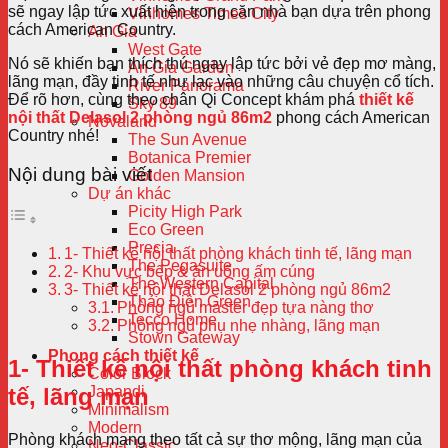
sẽ ngay lập tức xuất hiện trong căn nhà bạn dựa trên phong
Vinhomes Times City
cách American Country.
An Gia
West Gate
Nó sẽ khiến bạn thích thú ngay lập tức bởi vẻ đẹp mơ màng,
An Gia Garden
lãng mạn, đầy tinh tế như lạc vào những câu chuyện cổ tích.
River Panorama
Để rõ hơn, cùng theo chân Qi Concept khám phá
thiết kế
Sky 89
nội thất Delasol 2 phòng ngủ 86m2
phong cách American
Novaland
Country nhé!
The Sun Avenue
Botanica Premier
Nội dung bài viết
Golden Mansion
Dự án khác
Picity High Park
Eco Green
Precia
1- Thiết kế nội thất phòng khách tinh tế, lãng mạn
The Pegasuite
2- Khu vực bếp & ăn uống ấm cúng
The Western Capital
3- Thiết kế nội thất Delasol 2 phòng ngủ 86m2
Thảo Điền Green
Phòng ngủ master đẹp tựa nàng thơ
Tecco Home
Phòng ngủ phụ nhẹ nhàng, lãng mạn
Stown Gateway
Phong cách thiết kế
1- Thiết kế nội thất phòng khách tinh
Color Block
tế, lãng mạn
Japandi
Minimalism
Modern
Phòng khách mang theo tất cả sự thơ mộng, lãng mạn của
Neo-Classic