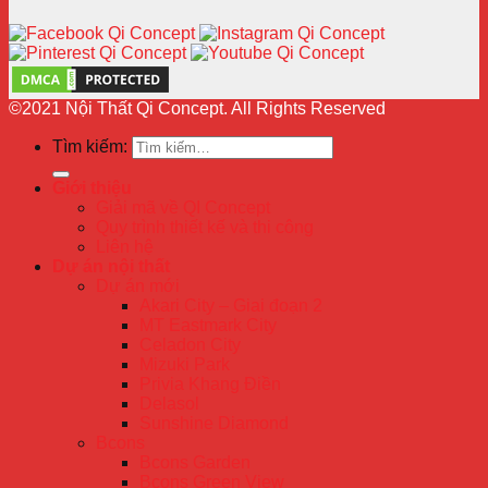
©2021 Nội Thất Qi Concept. All Rights Reserved
Tìm kiếm:
Giới thiệu
Giải mã về QI Concept
Quy trình thiết kế và thi công
Liên hệ
Dự án nội thất
Dự án mới
Akari City – Giai đoạn 2
MT Eastmark City
Celadon City
Mizuki Park
Privia Khang Điền
Delasol
Sunshine Diamond
Bcons
Bcons Garden
Bcons Green View