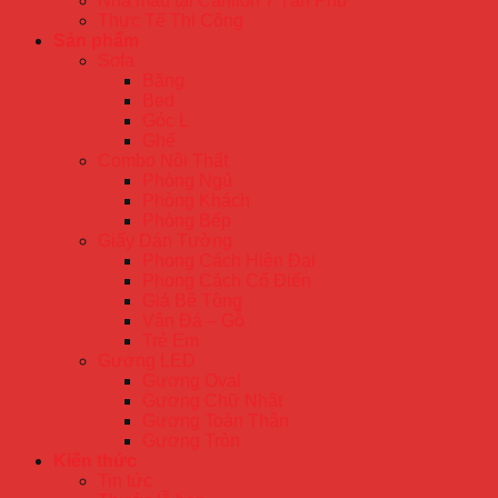
Nhà mẫu tại Carillon 7 Tân Phú
Thực Tế Thi Công
Sản phẩm
Sofa
Băng
Bed
Góc L
Ghế
Combo Nội Thất
Phòng Ngủ
Phòng Khách
Phòng Bếp
Giấy Dán Tường
Phong Cách Hiện Đại
Phong Cách Cổ Điển
Giả Bê Tông
Vân Đá – Gỗ
Trẻ Em
Gương LED
Gương Oval
Gương Chữ Nhật
Gương Toàn Thân
Gương Tròn
Kiến thức
Tin tức