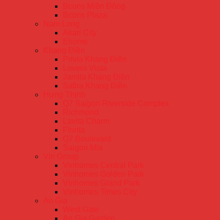
Bcons Miền Đông
Bcons Plaza
Nam Long
Akari City
Ehome
Khang Điền
Privia Khang Điền
Lovera Vista
Jamila Khang Điền
Safira Khang Điền
Hưng Thịnh
Q7 Saigon Riverside Complex
Richmond
Lavita Charm
Florita
Q7 Boulevard
Saigon Mia
Vin Group
Vinhomes Central Park
Vinhomes Golden Park
Vinhomes Grand Park
Vinhomes Times City
An Gia
West Gate
An Gia Garden