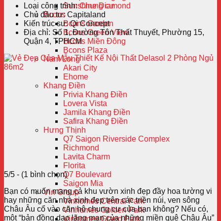
Loại công trình:
Chung cư
Sunshine Diamond
Chủ đầu tư:
Capitaland
Bcons
Kiến trúc sư:
Qi Concept
Bcons Garden
Địa chỉ:
Số 1, Đường Tôn Thất Thuyết, Phường 15,
Bcons Green View
Quận 4, TPHCM
Bcons Miền Đông
Bcons Plaza
Nam Long
Akari City
Ehome
Khang Điền
Privia Khang Điền
Lovera Vista
Jamila Khang Điền
Safira Khang Điền
Hưng Thịnh
Q7 Saigon Riverside Complex
Richmond
Lavita Charm
Florita
5/5 - (1 bình chọn)
Q7 Boulevard
Saigon Mia
Bạn có muốn mang cả khu vườn xinh đẹp đầy hoa tường vi
Vin Group
hay những căn nhà xinh đẹp trên các triền núi, ven sông
Vinhomes Central Park
Châu Âu cổ vào căn hộ chung cư của bạn không? Nếu có,
Vinhomes Golden Park
một “bản đồng dao lãng mạn của những miền quê Châu Âu”
Vinhomes Grand Park