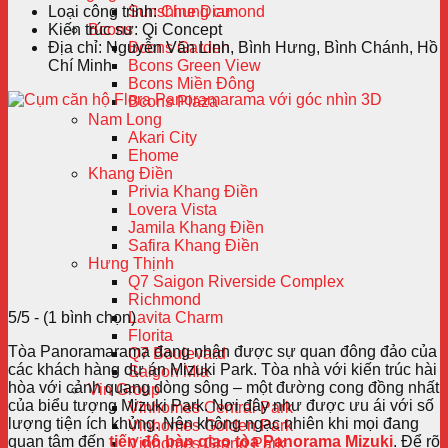
Loại công trình:
Chung cư
Sunshine Diamond
Kiến trúc sư:
Qi Concept
Bcons
Địa chỉ:
Nguyễn Văn Linh, Bình Hưng, Bình Chánh, Hồ
Bcons Garden
Chí Minh
Bcons Green View
Bcons Miền Đông
Bcons Plaza
Nam Long
Akari City
Ehome
Khang Điền
Privia Khang Điền
Lovera Vista
Jamila Khang Điền
Safira Khang Điền
Hưng Thịnh
Q7 Saigon Riverside Complex
Richmond
5/5 - (1 bình chọn)
Lavita Charm
Florita
Tòa Panoramarama đang nhận được sự quan đông đảo của
Q7 Boulevard
các khách hàng dự án Mizuki Park. Tòa nhà với kiến trúc hài
Saigon Mia
hòa với cảnh quang dòng sông – một đường cong đồng nhất
Vin Group
của biểu tượng Mizuki Park. Nơi đây như được ưu ái với số
Vinhomes Central Park
lượng tiện ích khủng. Nên không ngạc nhiên khi mọi đang
Vinhomes Golden Park
quan tâm đến
tiến độ bàn giao tòa Panorama Mizuki
. Để rõ
Vinhomes Grand Park