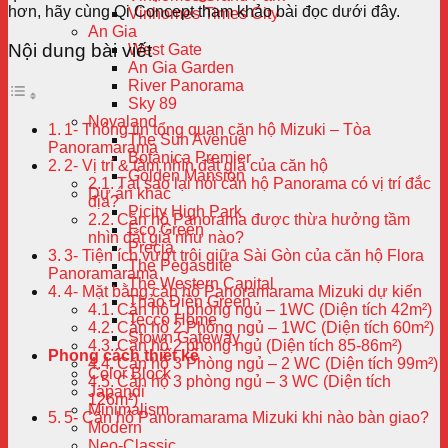
hơn, hãy cùng Qi Concept tham khảo bài đọc dưới đây.
Vinhomes Times City
An Gia
Nội dung bài viết
West Gate
An Gia Garden
River Panorama
Sky 89
Novaland
1- Thông tin tổng quan căn hộ Mizuki – Tòa
The Sun Avenue
Panoramarama
Botanica Premier
2- Vị trí & tầm nhìn đắt giá của căn hộ
Golden Mansion
Tại sao lại nói căn hộ Panorama có vị trí đắc
Dự án khác
địa?
Picity High Park
Căn hộ Panorama được thừa hưởng tầm
Eco Green
nhìn đắt giá như nào?
Precia
3- Tiện ích vượt trội giữa Sài Gòn của căn hộ Flora
The Pegasuite
Panoramarama
The Western Capital
4- Mặt bằng căn hộ Panoramarama Mizuki dự kiến
Thảo Điền Green
Căn hộ 1 phòng ngủ – 1WC (Diện tích 42m²)
Tecco Home
Căn hộ 2 Phòng ngủ – 1WC (Diện tích 60m²)
Stown Gateway
Căn hộ 2 phòng ngủ (Diện tích 85-86m²)
Phong cách thiết kế
Căn hộ 3 Phòng ngủ – 2 WC (Diện tích 99m²)
Color Block
Căn hộ 3 phòng ngủ – 3 WC (Diện tích
Japandi
126m²)
Minimalism
5- Căn hộ Panoramarama Mizuki khi nào bàn giao?
Modern
Neo-Classic