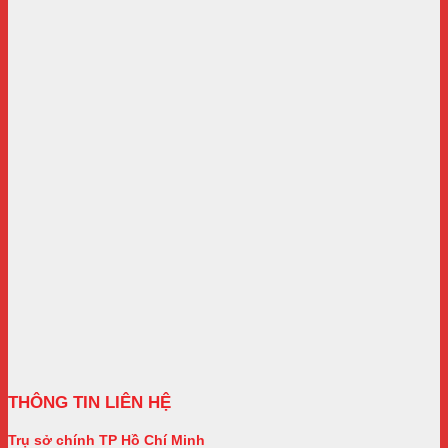
THÔNG TIN LIÊN HỆ
Trụ sở chính TP Hồ Chí Minh