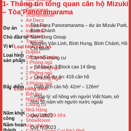
1- Thông tin tổng quan căn hộ Mizuki
Rustic
Taiwanese
– Tòa Panoramarama
Scandinavian
Art Deco
Tòa Flora Panoramarama – dự án Mizuki Park,
Indochine
Dự án
Bình Chánh
Industrial
Wabisabi
Chủ đầu tư
Nam Long Group
Tropical
Nguyễn Văn Linh, Bình Hưng, Bình Chánh, Hồ
Vị trí
Loại hình căn hộ
Chí Minh
Duplex
Loại hình
Officetel/Studio
Căn hộ chung cư
sản phẩm
1 Phòng ngủ
– Số block: 3 Block cao 14 tầng
1 + 1 Phòng ngủ
2 Phòng ngủ
– Quy mô dự án: 416 căn hộ
2 + 1 Phòng Ngủ
3 Phòng ngủ
Đặc điểm
– Diện tích căn hộ: 42m² – 126m²
Loại công trình
Biệt thự
– Pháp lý: sổ hồng với người Việt Nam, sở
Nhà phố
hữu 50 năm với người nước ngoài
Chung cư
Nhà Hàng
Năm khởi
Quán Cafe/Trà sữa
Quý I/2022
công
ShowRoom
Năm hoàn
Văn phòng
Quý IV/2023
thành
Cải tạo Chung Cư/ Nhà Phố