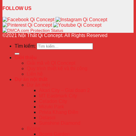
FOLLOW US
©2021 Nội Thất Qi Concept. All Rights Reserved
Tìm kiếm:
Giới thiệu
Giải mã về QI Concept
Quy trình thiết kế và thi công
Liên hệ
Dự án nội thất
Dự án mới
Akari City – Giai đoạn 2
MT Eastmark City
Celadon City
Mizuki Park
Privia Khang Điền
Delasol
Sunshine Diamond
Bcons
Bcons Garden