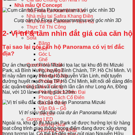
Nhà mẫu QI Concept
Nhà mẫu tại Akari Bình Tân
Nhà mẫu tại Safira Khang Điền
Cụm căn hộ Flora Panoramarama với góc nhìn 3D
Nhà mẫu tại Carillon 7 Tân Phú
Thực Tế Thi Công
2- Vị trí & tầm nhìn đắt giá của căn hộ
Sản phẩm
Sofa
Băng
Tại sao lại nói căn hộ Panorama có vị trí đắc
Bed
địa?
Góc L
Ghế
Combo Nội Thất
Dự án chung cư Flora Mizuki tọa lạc tại khu đô thị Mizuki
Phòng Ngủ
Park, xã Bình Hưng, huyện Bình Chánh, TP. Hồ Chí Minh. Vị
Phòng Khách
trí này nằm ngay trên đại lộ Nguyễn Văn Linh, một tuyến
Phòng Bếp
đường huyết mạch của TP Hồ Chí Minh, kết nối dễ dàng đến
Giấy Dán Tường
các quận trung tâm và các tỉnh lân cận như Long An, Đồng
Phong Cách Hiện Đại
Nai, với 10 làn xe và lộ giới 120m.
Phong Cách Cổ Điển
Giả Bê Tông
Vân Đá – Gỗ
Vị trí siêu đắc địa của dự án Panorama Mizuki
Trẻ Em
Gương LED
Ngoài ra, khu đô thị Mizuki Park sẽ được hưởng lợi từ hàng
Gương Oval
loạt công trình giao thông trọng điểm đang được xây dựng
Gương Chữ Nhật
trong tương lai. Có thể kể đến như nút giao Nguyễn Hữu