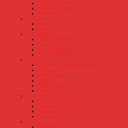
Bcons Green View
Bcons Miền Đông
Bcons Plaza
Nam Long
Akari City
Ehome
Khang Điền
Privia Khang Điền
Lovera Vista
Jamila Khang Điền
Safira Khang Điền
Hưng Thịnh
Q7 Saigon Riverside Complex
Richmond
Lavita Charm
Florita
Q7 Boulevard
Saigon Mia
Vin Group
Vinhomes Central Park
Vinhomes Golden Park
Vinhomes Grand Park
Vinhomes Times City
An Gia
West Gate