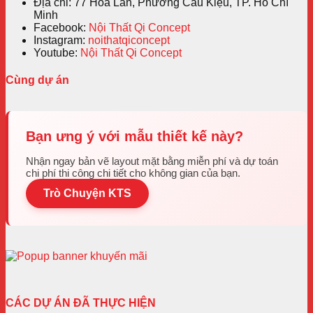
Địa chỉ: 77 Hoa Lan, Phường Cầu Kiệu, TP. Hồ Chí
Minh
Facebook:
Nội Thất Qi Concept
Instagram:
noithatqiconcept
Youtube:
Nội Thất Qi Concept
Cùng dự án
Bạn ưng ý với mẫu thiết kế này?
Nhận ngay bản vẽ layout mặt bằng miễn phí và dự toán
chi phí thi công chi tiết cho không gian của bạn.
Trò Chuyện KTS
CÁC DỰ ÁN ĐÃ THỰC HIỆN