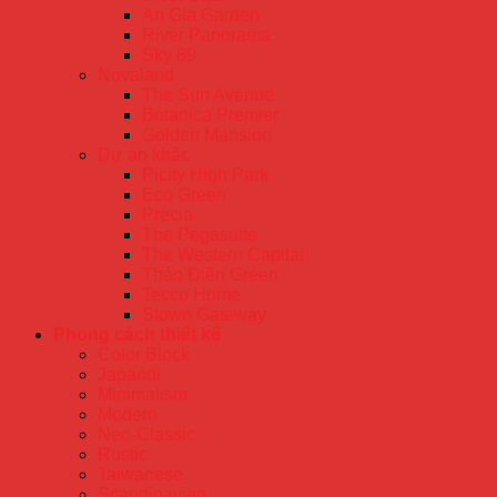
An Gia Garden
River Panorama
Sky 89
Novaland
The Sun Avenue
Botanica Premier
Golden Mansion
Dự án khác
Picity High Park
Eco Green
Precia
The Pegasuite
The Western Capital
Thảo Điền Green
Tecco Home
Stown Gateway
Phong cách thiết kế
Color Block
Japandi
Minimalism
Modern
Neo-Classic
Rustic
Taiwanese
Scandinavian