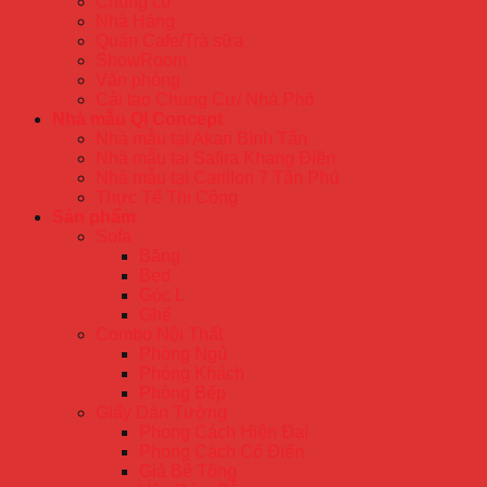
Chung cư
Nhà Hàng
Quán Cafe/Trà sữa
ShowRoom
Văn phòng
Cải tạo Chung Cư/ Nhà Phố
Nhà mẫu QI Concept
Nhà mẫu tại Akari Bình Tân
Nhà mẫu tại Safira Khang Điền
Nhà mẫu tại Carillon 7 Tân Phú
Thực Tế Thi Công
Sản phẩm
Sofa
Băng
Bed
Góc L
Ghế
Combo Nội Thất
Phòng Ngủ
Phòng Khách
Phòng Bếp
Giấy Dán Tường
Phong Cách Hiện Đại
Phong Cách Cổ Điển
Giả Bê Tông