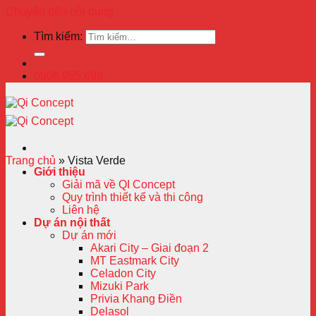
Chuyển đến nội dung
Tìm kiếm:
0906.955.699
Trang chủ
»
Vista Verde
Giới thiệu
Giải mã về QI Concept
Quy trình thiết kế và thi công
Liên hệ
Dự án nội thất
Dự án mới
Akari City – Giai đoạn 2
MT Eastmark City
Celadon City
Mizuki Park
Privia Khang Điền
Delasol