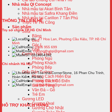
Nhà mẫu QI Concept
Nhà mẫu tại Akari Bình Tân
Nhà mẫu tại Safira Khang Điền
Nhà mẫu tại Carillon 7 Tân Phú
THÔNG TIN LIÊN HỆ
Thực Tế Thi Công
Sản phẩm
Trụ sở chính TP Hồ Chí Minh
Sofa
Băng
Địa chỉ:
77 Hoa Lan, Phường Cầu Kiệu, TP. Hồ Chí
Bed
Minh
Góc L
Hotline:
0906 955 699
Ghế
Email:
cskhnoithatqi@gmail.com
Combo Nội Thất
MST: 0314654162
Phòng Ngủ
Phòng Khách
Chi nhánh Hà Nội
Phòng Bếp
Giấy Dán Tường
Địa chỉ: Tòa nhà CornerStone, 16 Phan Chu Trinh,
Phong Cách Hiện Đại
Hoàn Kiếm, Hà Nội
Hotline:
0906 955 699
Phong Cách Cổ Điển
Email:
cskhnoithatqi@gmail.com
Giả Bê Tông
Vân Đá – Gỗ
Trẻ Em
Gương LED
Gương Oval
HỖ TRỢ KHÁCH HÀNG
Gương Chữ Nhật