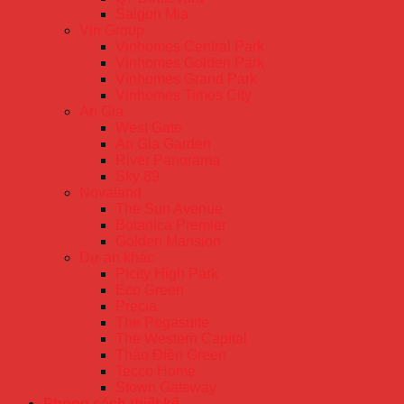
Saigon Mia
Vin Group
Vinhomes Central Park
Vinhomes Golden Park
Vinhomes Grand Park
Vinhomes Times City
An Gia
West Gate
An Gia Garden
River Panorama
Sky 89
Novaland
The Sun Avenue
Botanica Premier
Golden Mansion
Dự án khác
Picity High Park
Eco Green
Precia
The Pegasuite
The Western Capital
Thảo Điền Green
Tecco Home
Stown Gateway
Phong cách thiết kế