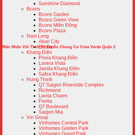
Sunshine Diamond
Bcons
Bcons Garden
Bcons Green View
Bcons Miền Đông
Bcons Plaza
Nam Long
Akari City
Ehome
Mãn Nhãn Với Thiết Kế Dự Án Chung Cư Vista Verde Quận 2
Khang Điền
Privia Khang Điền
Lovera Vista
Jamila Khang Điền
Safira Khang Điền
Hưng Thịnh
Q7 Saigon Riverside Complex
Richmond
Lavita Charm
Florita
Q7 Boulevard
Saigon Mia
Vin Group
Vinhomes Central Park
Vinhomes Golden Park
Vinhomes Grand Park