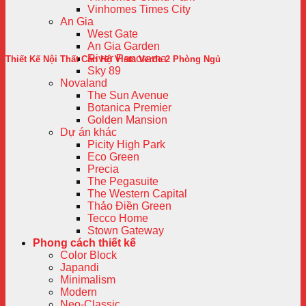
Vinhomes Times City
An Gia
West Gate
An Gia Garden
River Panorama
Thiết Kế Nội Thất Căn Hộ Vista Verde 2 Phòng Ngủ
Sky 89
Novaland
The Sun Avenue
Botanica Premier
Golden Mansion
Dự án khác
Picity High Park
Eco Green
Precia
The Pegasuite
The Western Capital
Thảo Điền Green
Tecco Home
Stown Gateway
Phong cách thiết kế
Color Block
Japandi
Minimalism
Modern
Neo-Classic