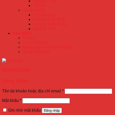
Vân Đá – Gỗ
Trẻ Em
Gương LED
Gương Oval
Gương Chữ Nhật
Gương Toàn Thân
Gương Tròn
Kiến thức
Tin tức
Thước lỗ ban
Bảng màu – Color Palettes
Bảng màu sơn
0906955699
Đăng nhập
Tên tài khoản hoặc địa chỉ email
*
Mật khẩu
*
Ghi nhớ mật khẩu
Đăng nhập