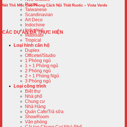
Rustic
Nét Thô Mộc Của Phong Cách Nội Thất Rustic – Vista Verde
Taiwanese
Scandinavian
Art Deco
Indochine
Industrial
CÁC DỰ ÁN ĐÃ THỰC HIỆN
Wabisabi
Tropical
Loại hình căn hộ
Duplex
Officetel/Studio
1 Phòng ngủ
1 + 1 Phòng ngủ
2 Phòng ngủ
2 + 1 Phòng Ngủ
3 Phòng ngủ
Loại công trình
Biệt thự
Nhà phố
Chung cư
Nhà Hàng
Quán Cafe/Trà sữa
ShowRoom
Văn phòng
Cải tạo Chung Cư/ Nhà Phố