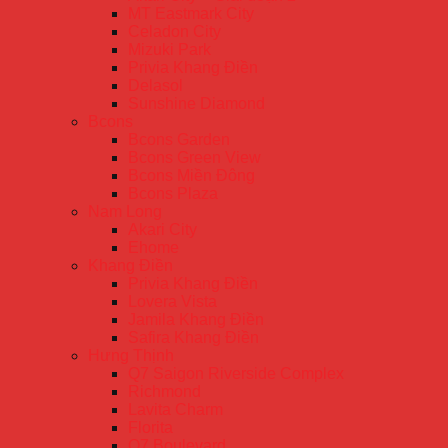
MT Eastmark City
Celadon City
Mizuki Park
Privia Khang Điền
Delasol
Sunshine Diamond
Bcons
Bcons Garden
Bcons Green View
Bcons Miền Đông
Bcons Plaza
Nam Long
Akari City
Ehome
Khang Điền
Privia Khang Điền
Lovera Vista
Jamila Khang Điền
Safira Khang Điền
Hưng Thịnh
Q7 Saigon Riverside Complex
Richmond
Lavita Charm
Florita
Q7 Boulevard