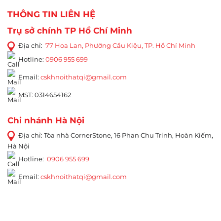
THÔNG TIN LIÊN HỆ
Trụ sở chính TP Hồ Chí Minh
Địa chỉ:
77 Hoa Lan, Phường Cầu Kiệu, TP. Hồ Chí Minh
Hotline:
0906 955 699
Email:
cskhnoithatqi@gmail.com
MST: 0314654162
Chi nhánh Hà Nội
Địa chỉ: Tòa nhà CornerStone, 16 Phan Chu Trinh, Hoàn Kiếm,
Hà Nội
Hotline:
0906 955 699
Email:
cskhnoithatqi@gmail.com