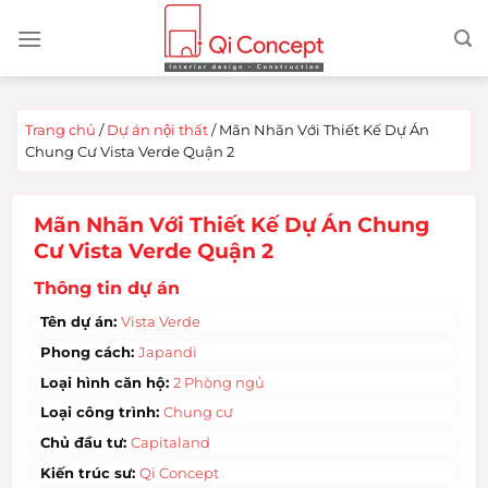
Chuyển
đến
nội
dung
Trang chủ
/
Dự án nội thất
/
Mãn Nhãn Với Thiết Kế Dự Án
Chung Cư Vista Verde Quận 2
Mãn Nhãn Với Thiết Kế Dự Án Chung
Cư Vista Verde Quận 2
Thông tin dự án
Tên dự án:
Vista Verde
Phong cách:
Japandi
Loại hình căn hộ:
2 Phòng ngủ
Loại công trình:
Chung cư
Chủ đầu tư:
Capitaland
Kiến trúc sư:
Qi Concept