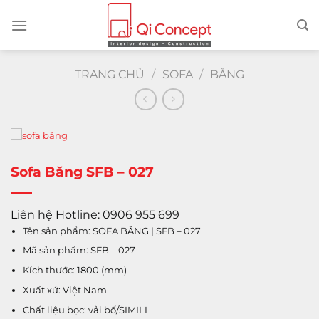
Chuyển
đến
nội
dung
TRANG CHỦ
/
SOFA
/
BĂNG
Sofa Băng SFB – 027
Liên hệ Hotline: 0906 955 699
Tên sản phẩm: SOFA BĂNG | SFB – 027
Mã sản phẩm: SFB – 027
Kích thước: 1800 (mm)
Xuất xứ: Việt Nam
Chất liệu bọc: vải bố/SIMILI