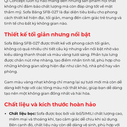
Qi Concept luôn tự hào mang đến những sản phẩm nội thất
không chỉ đảm bảo chất lượng mà còn đáp ứng tốt về mặt
thẩm mỹ. Sofa Băng SFB-027 là đại diện tiêu biểu cho phong
cách thiết kế hiện đại, tối giản, mang đến cảm giác trẻ trung và
tinh tế cho bất kỳ không gian nào.
Thiết kế tối giản nhưng nổi bật
Sofa Băng SFB-027 được thiết kế với phong cách tối giản,
không có quá nhiều chi tiết cầu kỳ nhưng vẫn nổi bật nhờ vào
kiểu dáng thanh thoát và màu vàng tươi sáng. Phần tựa lưng
được chần nút nhẹ nhàng, tạo điểm nhấn tinh tế, phù hợp cho
những không gian sống hiện đại như căn hộ, nhà phố hay văn
phòng.
Gam màu vàng nhạt không chỉ mang lại sự tươi mới mà còn dễ
dàng kết hợp với các tông màu nội thất khác, giúp bạn dễ dàng
tạo nên một không gian đồng nhất và hài hòa.
Chất liệu và kích thước hoàn hảo
Chất liệu bọc:
Sofa được bọc bởi vải bố/SIMILI chất lượng cao,
mềm mại và thoáng khí, tạo cảm giác dễ chịu khi sử dụng.
Bên cạnh đó, chất liệu này còn dễ dàng vệ sinh, phù hợp với