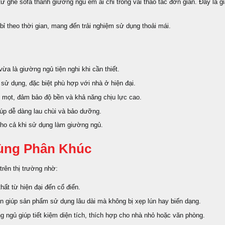
 ghế sofa thành giường ngủ êm ái chỉ trong vài thao tác đơn giản. Đây là g
ỉ theo thời gian, mang đến trải nghiệm sử dụng thoải mái.
ừa là giường ngủ tiện nghi khi cần thiết.
 sử dụng, đặc biệt phù hợp với nhà ở hiện đại.
i mọt, đảm bảo độ bền và khả năng chịu lực cao.
giúp dễ dàng lau chùi và bảo dưỡng.
cho cả khi sử dụng làm giường ngủ.
ùng Phân Khúc
trên thị trường nhờ:
hất từ hiện đại đến cổ điển.
ắn giúp sản phẩm sử dụng lâu dài mà không bị xẹp lún hay biến dạng.
ng ngủ giúp tiết kiệm diện tích, thích hợp cho nhà nhỏ hoặc văn phòng.