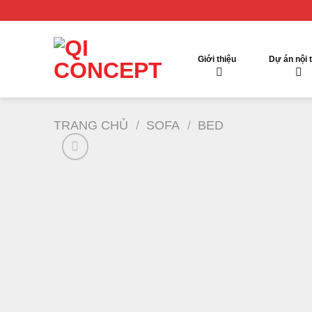
Chuyển
đến
nội
dung
Giới thiệu
Dự án nội 
TRANG CHỦ
/
SOFA
/
BED