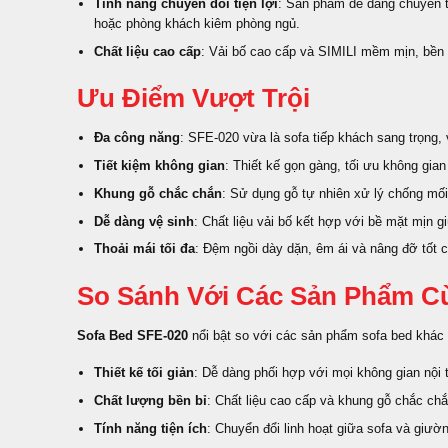
Tính năng chuyển đổi tiện lợi
: Sản phẩm dễ dàng chuyển từ
hoặc phòng khách kiêm phòng ngủ.
Chất liệu cao cấp
: Vải bố cao cấp và SIMILI mềm mịn, bền b
Ưu Điểm Vượt Trội
Đa công năng
: SFE-020 vừa là sofa tiếp khách sang trọng, v
Tiết kiệm không gian
: Thiết kế gọn gàng, tối ưu không gian
Khung gỗ chắc chắn
: Sử dụng gỗ tự nhiên xử lý chống mố
Dễ dàng vệ sinh
: Chất liệu vải bố kết hợp với bề mặt mịn 
Thoải mái tối đa
: Đệm ngồi dày dặn, êm ái và nâng đỡ tốt 
So Sánh Với Các Sản Phẩm C
Sofa Bed SFE-020
nổi bật so với các sản phẩm sofa bed khác 
Thiết kế tối giản
: Dễ dàng phối hợp với mọi không gian nội t
Chất lượng bền bỉ
: Chất liệu cao cấp và khung gỗ chắc ch
Tính năng tiện ích
: Chuyển đổi linh hoạt giữa sofa và giườ