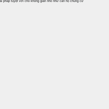
iải pháp tuyệt vời cho không gian nhỏ như căn hộ chung cư