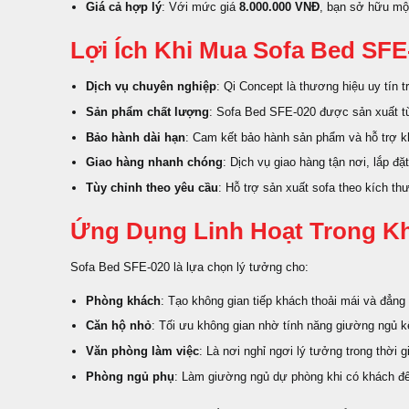
Giá cả hợp lý
: Với mức giá
8.000.000 VNĐ
, bạn sở hữu mộ
Lợi Ích Khi Mua Sofa Bed SFE
Dịch vụ chuyên nghiệp
: Qi Concept là thương hiệu uy tín tr
Sản phẩm chất lượng
: Sofa Bed SFE-020 được sản xuất từ
Bảo hành dài hạn
: Cam kết bảo hành sản phẩm và hỗ trợ k
Giao hàng nhanh chóng
: Dịch vụ giao hàng tận nơi, lắp đặ
Tùy chỉnh theo yêu cầu
: Hỗ trợ sản xuất sofa theo kích t
Ứng Dụng Linh Hoạt Trong K
Sofa Bed SFE-020 là lựa chọn lý tưởng cho:
Phòng khách
: Tạo không gian tiếp khách thoải mái và đẳng
Căn hộ nhỏ
: Tối ưu không gian nhờ tính năng giường ngủ k
Văn phòng làm việc
: Là nơi nghỉ ngơi lý tưởng trong thời g
Phòng ngủ phụ
: Làm giường ngủ dự phòng khi có khách đế