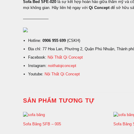
Sofa Bed SFE-020
là sự kết hợp hoàn hảo giữa thẩm mỹ và công
mọi không gian. Hãy liên hệ ngay với
Qi Concept
để sở hữu sản
——————–
Hotline:
0906 955 699
(CSKH)
Địa chỉ: 77 Hoa Lan, Phường 2, Quận Phú Nhuận, Thành ph
Facebook:
Nội Thất Qi Concept
Instagram:
noithatqiconcept
Youtube:
Nội Thất Qi Concept
SẢN PHẨM TƯƠNG TỰ
Sofa Băng SFB – 005
Sofa Băng 