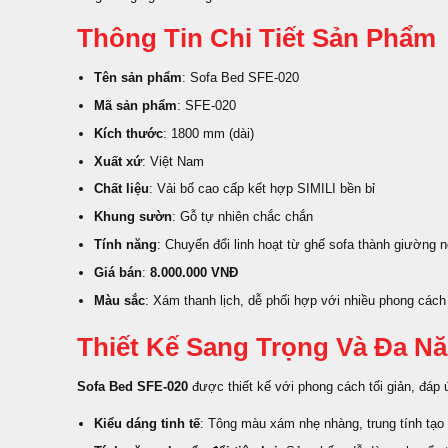
Thông Tin Chi Tiết Sản Phẩm
Tên sản phẩm
: Sofa Bed SFE-020
Mã sản phẩm
: SFE-020
Kích thước
: 1800 mm (dài)
Xuất xứ
: Việt Nam
Chất liệu
: Vải bố cao cấp kết hợp SIMILI bền bỉ
Khung sườn
: Gỗ tự nhiên chắc chắn
Tính năng
: Chuyển đổi linh hoạt từ ghế sofa thành giường 
Giá bán
:
8.000.000 VNĐ
Màu sắc
: Xám thanh lịch, dễ phối hợp với nhiều phong cách 
Thiết Kế Sang Trọng Và Đa N
Sofa Bed SFE-020
được thiết kế với phong cách tối giản, đáp 
Kiểu dáng tinh tế
: Tông màu xám nhẹ nhàng, trung tính tạo 