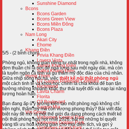
Sunshine Diamond
Bcons
Bcons Garden
Bcons Green View
Bcons Miền Đông
Bcons Plaza
Nam Long
Akari City
Ehome
Khang Điền
5/5 - (2 bình chọn)
Privia Khang Điền
Lovera Vista
Phòng ngủ, không gian riêng tư nhất trong ngôi nhà, không
Jamila Khang Điền
đơn thuần chỉ là nơi để ngả lưng sau một ngày dài, mà còn
Safira Khang Điền
là tuyên ngôn cá tính và gu thẩm mỹ độc đáo của chủ nhân.
Hưng Thịnh
Giữa nhịp sống hối hả, việc
thiết kế nội thất phòng ngủ
Q7 Saigon Riverside Complex
một cách tinh tế và khoa học chính là chìa khóa để bạn tận
Richmond
hưởng những khoảnh khắc thư thái tuyệt đối và nạp lại năng
Lavita Charm
lượng hoàn hảo.
Florita
Q7 Boulevard
Bạn đang ấp ủ ý tưởng kiến tạo một phòng ngủ không chỉ
Saigon Mia
tiện nghi, thẩm mỹ mà còn vượng phong thủy? Bài viết đặc
Vin Group
biệt này sẽ mở ra một thế giới đa dạng phong cách thiết kế
Vinhomes Central Park
nội thất phòng ngủ hot nhất 2026, bật mí những bí quyết
Vinhomes Golden Park
vàng tối ưu hóa không gian cho mọi diện tích, và gợi ý
Vinhomes Grand Park