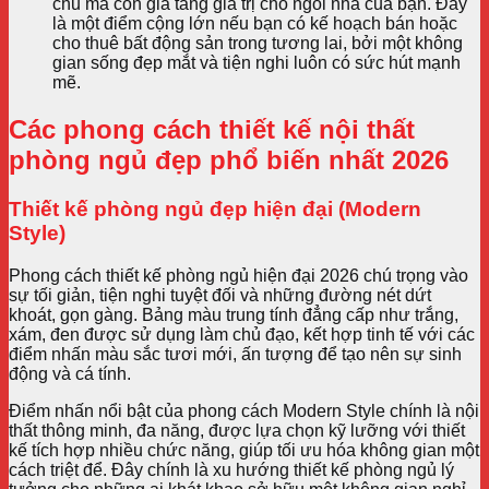
chủ mà còn gia tăng giá trị cho ngôi nhà của bạn. Đây
là một điểm cộng lớn nếu bạn có kế hoạch bán hoặc
cho thuê bất động sản trong tương lai, bởi một không
gian sống đẹp mắt và tiện nghi luôn có sức hút mạnh
mẽ.
Các phong cách thiết kế nội thất
phòng ngủ đẹp phổ biến nhất 2026
Thiết kế phòng ngủ đẹp hiện đại (Modern
Style)
Phong cách thiết kế phòng ngủ hiện đại 2026 chú trọng vào
sự tối giản, tiện nghi tuyệt đối và những đường nét dứt
khoát, gọn gàng. Bảng màu trung tính đẳng cấp như trắng,
xám, đen được sử dụng làm chủ đạo, kết hợp tinh tế với các
điểm nhấn màu sắc tươi mới, ấn tượng để tạo nên sự sinh
động và cá tính.
Điểm nhấn nổi bật của phong cách Modern Style chính là nội
thất thông minh, đa năng, được lựa chọn kỹ lưỡng với thiết
kế tích hợp nhiều chức năng, giúp tối ưu hóa không gian một
cách triệt để. Đây chính là xu hướng thiết kế phòng ngủ lý