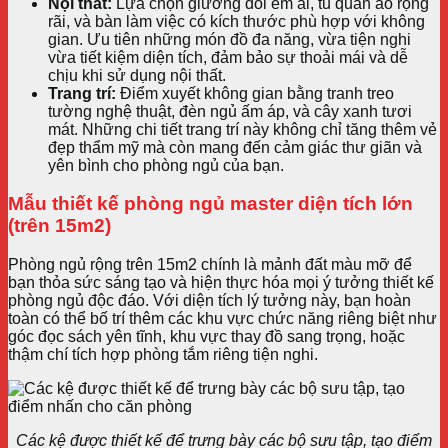
Nội thất:
Lựa chọn giường đôi êm ái, tủ quần áo rộng
rãi, và bàn làm việc có kích thước phù hợp với không
gian. Ưu tiên những món đồ đa năng, vừa tiện nghi
vừa tiết kiệm diện tích, đảm bảo sự thoải mái và dễ
chịu khi sử dụng nội thất.
Trang trí:
Điểm xuyết không gian bằng tranh treo
tường nghệ thuật, đèn ngủ ấm áp, và cây xanh tươi
mát. Những chi tiết trang trí này không chỉ tăng thêm vẻ
đẹp thẩm mỹ mà còn mang đến cảm giác thư giãn và
yên bình cho phòng ngủ của bạn.
Mẫu thiết kế phòng ngủ master diện tích lớn
(trên 15m2)
Phòng ngủ rộng trên 15m2 chính là mảnh đất màu mỡ để
bạn thỏa sức sáng tạo và hiện thực hóa mọi ý tưởng thiết kế
phòng ngủ độc đáo. Với diện tích lý tưởng này, bạn hoàn
toàn có thể bố trí thêm các khu vực chức năng riêng biệt như
góc đọc sách yên tĩnh, khu vực thay đồ sang trọng, hoặc
thậm chí tích hợp phòng tắm riêng tiện nghi.
Các kệ được thiết kế để trưng bày các bộ sưu tập, tạo điểm