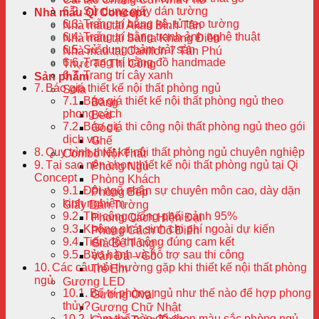
Sử dụng giấy dán tường
Nhà mẫu QI Concept
Trang trí bằng kệ, tủ treo tường
Nhà mẫu tại Akari Bình Tân
Trang trí bằng tranh ảnh nghệ thuật
Nhà mẫu tại Safira Khang Điền
Sử dụng thảm trải sàn
Nhà mẫu tại Carillon 7 Tân Phú
Trang trí bằng đồ handmade
Thực Tế Thi Công
Trang trí cây xanh
Sản phẩm
Báo giá thiết kế nội thất phòng ngủ
Sofa
Báo giá thiết kế nội thất phòng ngủ theo
Băng
phong cách
Bed
Báo giá thi công nội thất phòng ngủ theo gói
Góc L
dịch vụ
Ghế
Quy trình thiết kế nội thất phòng ngủ chuyên nghiệp
Combo Nội Thất
Tại sao nên chọn thiết kế nội thất phòng ngủ tại Qi
Phòng Ngủ
Concept
Phòng Khách
Đội ngũ nhân sự chuyên môn cao, dày dặn
Phòng Bếp
kinh nghiệm
Giấy Dán Tường
Thi công giống phối cảnh 95%
Phong Cách Hiện Đại
Không phát sinh chi phí ngoài dự kiến
Phong Cách Cổ Điển
Tiến độ thi công đúng cam kết
Giả Bê Tông
Bảo hành và hỗ trợ sau thi công
Vân Đá – Gỗ
Các câu hỏi thường gặp khi thiết kế nội thất phòng
Trẻ Em
ngủ
Gương LED
Bố trí phòng ngủ như thế nào để hợp phong
Gương Oval
thủy?
Gương Chữ Nhật
Làm thế nào để chọn màu sắc phòng ngủ