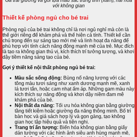
Ga trải giường và gối tựa màu sắc trung tính (xám), hài hòa
với không gian
Thiết kế phòng ngủ cho bé trai
Phòng ngủ của bé trai không chỉ là nơi ngủ nghỉ mà còn là
thế giới riêng để khám phá và thể hiện cá tính. Thiết kế cần
chú trọng đến sự sáng tạo mới mẻ và linh hoạt đa năng để
phù hợp với tính cách năng động mạnh mẽ của trẻ. Mục đích
là tạo ra không gian thú vị, kích thích trí tưởng tượng, và khơi
dậy tiềm năng sáng tạo của bé.
Gợi ý thiết kế nội thất phòng ngủ bé trai:
Màu sắc sống động:
Bùng nổ năng lượng với các
tông màu tươi sáng như xanh dương mạnh mẽ, xanh
lá tươi tắn, hoặc cam nhạt ấm áp. Những gam màu này
kích thích sự năng động và khơi dậy niềm đam mê
khám phá của bé.
Nội thất đa năng:
Tối ưu hóa không gian bằng giường
tầng tiết kiệm hoặc giường đa năng thông minh. Bố trí
bàn học và giá sách hợp lý và gọn gàng, tạo không
gian học tập hiệu quả và tiện nghi.
Trang trí ấn tượng:
Biến hóa không gian bằng giấy
dán tường với các hình ảnh siêu anh hùng mạnh mẽ,