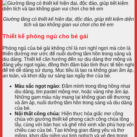
Giường tầng có thiết kế hiện đại, độc đáo, giúp tiết kiệm diện
tích và tạo không gian vui chơi cho trẻ em
Thiết kế phòng ngủ cho bé gái
Phòng ngủ của bé gái không chỉ là nơi nghỉ ngơi mà còn là
thiên đường mơ ước để nuôi dưỡng tâm hồn trong sáng và
dịu dàng. Thiết kế cần hướng đến sự dịu dàng thơ mộng và
đáng yêu ngọt ngào, đồng thời đảm bảo tính thực tế tiện nghi
để trẻ dễ dàng sử dụng. Mục tiêu là tạo ra không gian ấm áp,
an toàn, và khơi dậy sự sáng tạo ngây thơ của bé.
Màu sắc ngọt ngào:
Đắm mình trong tông hồng nhạt
dịu dàng, tím pastel mộng mơ, hoặc vàng nhẹ ấm áp.
Những gam màu này mang lại không gian dễ thương
và ấm áp, nuôi dưỡng tâm hồn trong sáng và dịu dàng
của bé.
Nội thất công chúa:
Hiện thực hóa giấc mơ công
chúa với giường thiết kế phong cách công chúa lộng
lẫy, cùng với bàn học và ghế nhỏ xinh xắn phù hợp với
chiều cao của bé. Tạo không gian đáng yêu và thơ
mộng, khơi dậy niềm vui tinh nghịch và vẻ đẹp trong