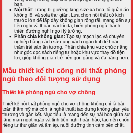
bạn.
Nội thất:
Trang bị giường king-size xa hoa, tủ quần áo
khổng lồ, và sofa thư giãn. Lựa chọn nội thất có kích
thước lớn để lấp đầy không gian rộng rãi, mang đến sự
tiện nghi và thoải mái tối đa, biến phòng ngủ thành
thiên đường nghỉ ngơi lý tưởng.
Phân chia không gian:
Tạo sự mạch lạc và chuyên
nghiệp bằng cách sử dụng vách ngăn tinh tế hoặc
thảm trải sàn ấn tượng. Phân chia khu vực chức năng
như góc đọc sách riêng tư hoặc khu vực thay đồ tiện
lợi, giúp không gian trở nên gọn gàng và đa năng hơn.
Mẫu thiết kế thi công nội thất phòng
ngủ theo đối tượng sử dụng
Thiết kế phòng ngủ cho vợ chồng
Thiết kế nội thất phòng ngủ cho vợ chồng không chỉ là bài
toán thẩm mỹ mà còn là nghệ thuật tạo dựng không gian yêu
thương và gắn kết. Mục tiêu là mang đến sự hài hòa giữa sự
lãng mạn ngọt ngào và tính tiện nghi hoàn hảo, tạo nên chốn
riêng tư thư giãn và ấm áp, nuôi dưỡng tình cảm bền chặt.