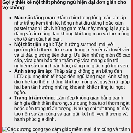
Gợi ý thiết kế nội thất phòng ngủ hiện đại đơn giản cho
vợ chồng:
Màu sắc lãng mạn:
Đắm chìm trong tông màu ấm áp
như trắng kem tinh tế, hồng nhạt dịu dàng hoặc xám
pastel thanh lịch. Những gam màu này mang lại sự dịu
dàng và ấm cúng, tạo không khí lãng mạn và thơ mộng
cho tổ ấm của hai bạn.
Nội thất tiện nghi:
Tận hưởng sự thoải mái với
giường kích thước lớn sang trọng, nệm êm ái tuyệt vời,
và tủ đầu giường tiện dụng. Ưu tiên những món đồ cao
cấp, vừa đảm bảo tính thẩm mỹ vừa mang đến trải
nghiệm sử dụng hoàn hảo, nâng niu giấc ngủ trọn vẹn.
Ánh sáng ấm áp:
Thắp sáng không gian bằng đèn
LED dịu nhẹ tinh tế hoặc đèn ngủ lãng mạn. Ánh sáng
dịu nhẹ tạo thêm không khí thơ mộng và quyến rũ, giúp
hai bạn tận hưởng những khoảnh khắc riêng tư ngọt
ngào.
Trang trí ấm cúng:
Làm đẹp không gian bằng tranh
ảnh gia đình thân thương, sử dụng hoa tươi thơm ngát
hoặc đèn trang trí ấn tượng. Những chi tiết trang trí này
tạo nên sự ấm cúng và gần gũi, kết nối yêu thương và
hạnh phúc gia đình.