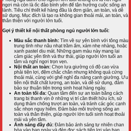
ngơi mà còn là ốc đảo bình yên để tận hưởng cuộc sống an
lành. Tiêu chí thiết kế hàng đầu là đơn giản, an toàn, và dễ
sử dụng. Mục đích là tạo ra không gian thoải mái, an toàn, và
thân thiện với người lớn tuổi.
Gợi ý thiết kế nội thất phòng ngủ người lớn tuổi:
Màu sắc thanh bình:
Tìm về sự yên bình với tông màu
trung tính như nâu nhạt trầm ấm, xám nhẹ nhàng, hoặc
xanh pastel dịu mát. Những gam màu này mang lại
cảm giác yên tĩnh và thư thái, giúp người lớn tuổi an
tâm và nghỉ ngơi trọn vẹn.
Nội thất an toàn:
Chọn lựa giường có độ cao vừa
phải tiện lợi, đệm chắc chắn nhưng không quá cứng
thoải mái, cùng với ghế nghỉ đa năng cạnh giường. Ưu
tiên nội thất chất lượng, an toàn, và dễ sử dụng, đảm
bảo sự thuận tiện trong sinh hoạt hàng ngày.
An toàn tối đa:
Quan tâm đến sự an toàn bằng cách
trang bị thanh vịn ở những vị trí cần thiết hữu ích, sử
dụng thảm chống trượt an toàn, và tránh các góc cạnh
sắc nhọn nguy hiểm. Đảm bảo môi trường sống an
toàn và thân thiện, giúp người lớn tuổi sinh hoạt thoải
mái và yên tâm.
Ánh sáng đầy đủ:
Đảm bảo ánh sáng tự nhiên chan
hòa vào ban ngày và đèn đọc sách tiện lợi vào ban