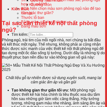
Gương Toàn Thân
hợp với mệnh?
Gương Tròn
Nên chọn màu sơn phòng ngủ nào để tạo
Kiến thức
cảm giác thư giãn?
Tin tức
Thước lỗ ban
Bảng màu – Color Palettes
Tại sao cần thiết kế nội thất phòng
Bảng màu sơn
ngủ?
Tìm kiếm:
Phòng ngủ, trái tim của mỗi ngôi nhà, nơi chúng ta bắt đầu
và kết thúc một ngày. Thế nhưng, không phải ai cũng nhận
thức được sức mạnh của việc thiết kế nội thất phòng ngủ để
tạo dựng một ốc đảo sống lý tưởng. Dưới đây là những lý do
thuyết phục bạn nên đầu tư vào không gian vô giá này:
Chất liệu gỗ tự nhiên được sử dụng xuyên suốt, mang lại
cảm giác ấm áp và gần gũi
Tạo không gian thư giãn tối ưu:
Một phòng ngủ
được thiết kế hài hòa chính là liều thuốc xoa dịu tâm
hồn sau những giờ làm việc căng thẳng. Hãy tưởng
tượng, những gam màu nhẹ nhàng, ánh sáng ấm áp và