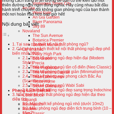
những cách trang trí ấn tượng để bạn có thể kiến tạo một
Vinhomes Times City
thiên đường nghỉ ngơi đúng nghĩa. Hãy cùng nhau bắt đầu
An Gia
hành trình chuyển đổi không gian phòng ngủ của bạn thành
West Gate
một nơi hoàn hảo hơn bao giờ hết!
An Gia Garden
River Panorama
Nội dung bài viết
Sky 89
Novaland
The Sun Avenue
Botanica Premier
Tại sao cần thiết kế nội thất phòng ngủ?
Golden Mansion
Các phong cách thiết kế nội thất phòng ngủ đẹp phổ
Dự án khác
biến nhất 2026
Picity High Park
Thiết kế phòng ngủ đẹp hiện đại (Modern
Eco Green
Style)
Precia
Thiết kế phòng ngủ tân cổ điển (Neo Classic)
The Pegasuite
Thiết kế phòng ngủ tối giản (Minimalism)
The Western Capital
Thiết kế phòng ngủ phong cách Bắc Âu
Thảo Điền Green
(Scandinavian)
Tecco Home
Thiết kế phòng ngủ Wabi Sabi
Stown Gateway
Thiết kế phòng ngủ đẹp sang trọng Indochine
Phong cách thiết kế
Mẫu thiết kế nội thất phòng ngủ đẹp hiện đại theo
Color Block
diện tích
Japandi
Mẫu thiết kế phòng ngủ nhỏ (dưới 10m2)
Minimalism
Mẫu phòng ngủ đẹp diện tích trung bình (10 –
Modern
15m2)
Neo-Classic