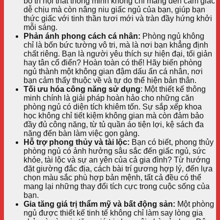
bố trí nội thất thông minh không chỉ mang đến cảm giác
dễ chịu mà còn nâng niu giấc ngủ của bạn, giúp bạn
thức giấc với tinh thần tươi mới và tràn đầy hứng khởi
mỗi sáng.
Phản ánh phong cách cá nhân:
Phòng ngủ không
chỉ là bốn bức tường vô tri, mà là nơi bạn khẳng định
chất riêng. Bạn là người yêu thích sự hiện đại, tối giản
hay tân cổ điển? Hoàn toàn có thể! Hãy biến phòng
ngủ thành một không gian đậm dấu ấn cá nhân, nơi
bạn cảm thấy thuộc về và tự do thể hiện bản thân.
Tối ưu hóa công năng sử dụng
: Một thiết kế thông
minh chính là giải pháp hoàn hảo cho những căn
phòng ngủ có diện tích khiêm tốn. Sự sắp xếp khoa
học không chỉ tiết kiệm không gian mà còn đảm bảo
đầy đủ công năng, từ tủ quần áo tiện lợi, kệ sách đa
năng đến bàn làm việc gọn gàng.
Hỗ trợ phong thủy và tài lộc:
Bạn có biết, phong thủy
phòng ngủ có ảnh hưởng sâu sắc đến giấc ngủ, sức
khỏe, tài lộc và sự an yên của cả gia đình? Từ hướng
đặt giường đắc địa, cách bài trí gương hợp lý, đến lựa
chọn màu sắc phù hợp bản mệnh, tất cả đều có thể
mang lại những thay đổi tích cực trong cuộc sống của
bạn.
Gia tăng giá trị thẩm mỹ và bất động sản:
Một phòng
ngủ được thiết kế tinh tế không chỉ làm say lòng gia