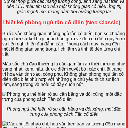
Sự kết hợp giữa các mảng tường cong, ánh sáng hắt trần và
đèn LED màu tím tạo nên một không gian có hiệu ứng thị
giác mạnh mẽ, mang đậm hơi hướng tương lai
Thiết kế phòng ngủ tân cổ điển (Neo Classic)
Bước vào không gian phòng ngủ tân cổ điển, bạn sẽ choáng
ngợp bởi sự kết hợp hoàn hảo giữa vẻ đẹp cổ điển quyến rũ
và tiện nghi hiện đại đẳng cấp. Phong cách này mang đến
một không gian sang trọng, lịch lãm và tinh tế đến từng chi
tiết.
Màu sắc chủ đạo thường là các gam ấm áp thời thượng như
vàng nhạt, kem, nâu, được điểm xuyết bởi các chi tiết trang
trí hoa văn tinh xảo, công phu. Không gian phòng ngủ tân cổ
điển đặc biệt phù hợp với những gia chủ yêu thích sự lịch
lãm, sang trọng và hoài cổ đầy cuốn hút.
Phòng ngủ thể hiện rõ sự cân bằng và đối xứng, một đặc
trưng của phong cách Tân cổ điển