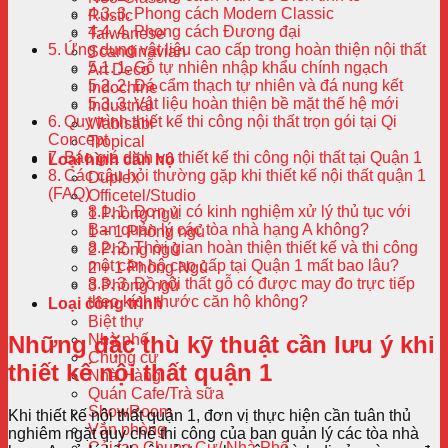
3. Phong cách Modern Classic
Rustic
4. Phong cách Đương đại
Taiwanese
Ứng dụng vật liệu cao cấp trong hoàn thiện nội thất
Scandinavian
1. Gỗ tự nhiên nhập khẩu chính ngạch
Art Deco
2. Đá cẩm thạch tự nhiên và đá nung kết
Indochine
3. Vật liệu hoàn thiện bề mặt thế hệ mới
Industrial
Quy trình thiết kế thi công nội thất trọn gói tại Qi
Wabisabi
Concept
Tropical
Báo giá dịch vụ thiết kế thi công nội thất tại Quận 1
Loại hình căn hộ
Các câu hỏi thường gặp khi thiết kế nội thất quận 1
Duplex
(FAQ)
Officetel/Studio
1. Đơn vị có kinh nghiệm xử lý thủ tục với
1 Phòng ngủ
Ban quản lý các tòa nhà hạng A không?
1 + 1 Phòng ngủ
2. Thời gian hoàn thiện thiết kế và thi công
2 Phòng ngủ
một căn hộ cao cấp tại Quận 1 mất bao lâu?
2 + 1 Phòng Ngủ
3. Đồ nội thất gỗ có được may đo trực tiếp
3 Phòng ngủ
theo kích thước căn hộ không?
Loại công trình
Biệt thự
Nhà phố
Những đặc thù kỹ thuật cần lưu ý khi
Chung cư
thiết kế nội thất quận 1
Nhà Hàng
Quán Cafe/Trà sữa
ShowRoom
Khi thiết kế nội thất quận 1, đơn vị thực hiện cần tuân thủ
Văn phòng
nghiêm ngặt quy chế thi công của ban quản lý các tòa nhà
Cải tạo Chung Cư/ Nhà Phố