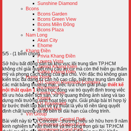
Sunshine Diamond
Bcons
Bcons Garden
Bcons Green View
Bcons Miền Đông
Bcons Plaza
Nam Long
Akari City
Ehome
Khang Điền
5/5 - (1 bình chọn)
Privia Khang Điền
Lovera Vista
Sở hữu bất động sản tại khu vực lõi trung tâm TP.HCM
Jamila Khang Điền
không chỉ giải quyết nhu cầu an cư mà còn thể hiện gu thẩm
Safira Khang Điền
mỹ và phong cách sống của gia chủ. Với đặc thù không gian
Hưng Thịnh
kiến trúc đa dạng từ căn hộ cao cấp, biệt thự trung tâm đến
Q7 Saigon Riverside Complex
các mặt bằng thương mại, việc lựa chọn giải pháp
thiết kế
Richmond
nội thất quận 1
khoa học đóng vai trò quyết định trong việc
Lavita Charm
tối ưu hóa diện tích sàn, xử lý quang thông ánh sáng và tạo
Florita
dựng môi trường sinh hoạt tiện nghi. Giải pháp bài trí hợp lý
Q7 Boulevard
từ bước thiết lập bản vẽ kỹ thuật là yếu tố nền tảng quyết
Saigon Mia
định chất lượng và độ bền bỉ dài hạn của công trình.
Vin Group
Vinhomes Central Park
Bài viết này từ Qi Concept – thương hiệu sở hữu hơn 9 năm
Vinhomes Golden Park
kinh nghiệm tư vấn thiết kế và thi công trọn gói tại TP.HCM
Vinhomes Grand Park