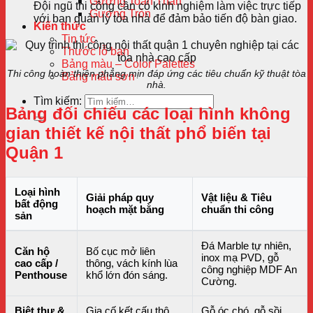
Gương Toàn Thân
Đội ngũ thi công cần có kinh nghiệm làm việc trực tiếp
Gương Tròn
với ban quản lý tòa nhà để đảm bảo tiến độ bàn giao.
Kiến thức
Tin tức
Thước lỗ ban
Bảng màu – Color Palettes
Thi công hoàn thiện phẳng mịn đáp ứng các tiêu chuẩn kỹ thuật tòa
Bảng màu sơn
nhà.
Tìm kiếm:
Bảng đối chiếu các loại hình không
gian thiết kế nội thất phổ biến tại
Quận 1
Loại hình
Giải pháp quy
Vật liệu & Tiêu
bất động
hoạch mặt bằng
chuẩn thi công
sản
Đá Marble tự nhiên,
Căn hộ
Bố cục mở liên
inox mạ PVD, gỗ
cao cấp /
thông, vách kính lùa
công nghiệp MDF An
Penthouse
khổ lớn đón sáng.
Cường.
Biệt thự &
Gia cố kết cấu thô,
Gỗ óc chó, gỗ sồi