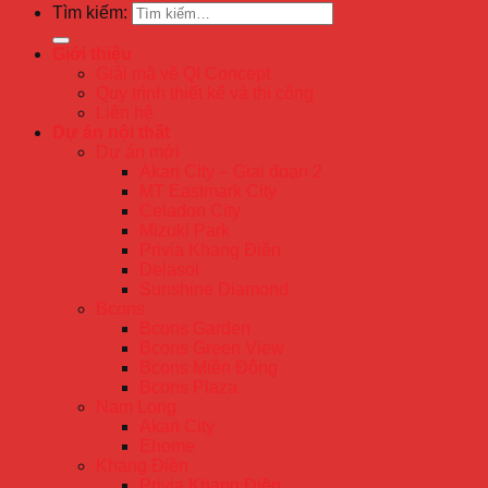
Tìm kiếm:
Giới thiệu
Giải mã về QI Concept
Quy trình thiết kế và thi công
Liên hệ
Dự án nội thất
Dự án mới
Akari City – Giai đoạn 2
MT Eastmark City
Celadon City
Mizuki Park
Privia Khang Điền
Delasol
Sunshine Diamond
Bcons
Bcons Garden
Bcons Green View
Bcons Miền Đông
Bcons Plaza
Nam Long
Akari City
Ehome
Khang Điền
Privia Khang Điền