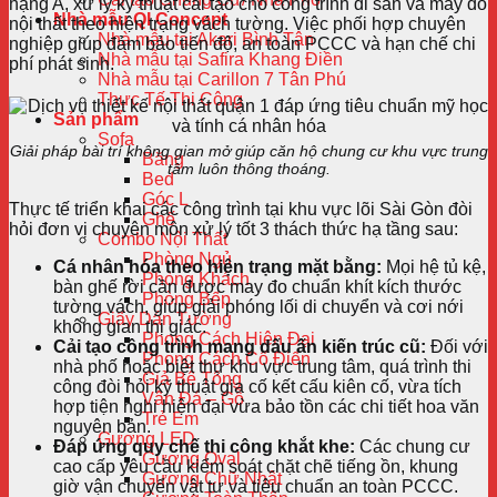
hạng A, xử lý kỹ thuật cải tạo cho công trình di sản và may đo
Nhà mẫu QI Concept
nội thất theo hiện trạng vách tường. Việc phối hợp chuyên
Nhà mẫu tại Akari Bình Tân
nghiệp giúp đảm bảo tiến độ, an toàn PCCC và hạn chế chi
Nhà mẫu tại Safira Khang Điền
phí phát sinh.
Nhà mẫu tại Carillon 7 Tân Phú
Thực Tế Thi Công
Sản phẩm
Sofa
Giải pháp bài trí không gian mở giúp căn hộ chung cư khu vực trung
Băng
tâm luôn thông thoáng.
Bed
Góc L
Thực tế triển khai các công trình tại khu vực lõi Sài Gòn đòi
Ghế
hỏi đơn vị chuyên môn xử lý tốt 3 thách thức hạ tầng sau:
Combo Nội Thất
Phòng Ngủ
Cá nhân hóa theo hiện trạng mặt bằng:
Mọi hệ tủ kệ,
Phòng Khách
bàn ghế rời cần được may đo chuẩn khít kích thước
Phòng Bếp
tường vách, giúp giải phóng lối di chuyển và cơi nới
Giấy Dán Tường
không gian thị giác.
Phong Cách Hiện Đại
Cải tạo công trình mang dấu ấn kiến trúc cũ:
Đối với
Phong Cách Cổ Điển
nhà phố hoặc biệt thự khu vực trung tâm, quá trình thi
Giả Bê Tông
công đòi hỏi kỹ thuật gia cố kết cấu kiên cố, vừa tích
Vân Đá – Gỗ
hợp tiện nghi hiện đại vừa bảo tồn các chi tiết hoa văn
Trẻ Em
nguyên bản.
Gương LED
Đáp ứng quy chế thi công khắt khe:
Các chung cư
Gương Oval
cao cấp yêu cầu kiểm soát chặt chẽ tiếng ồn, khung
Gương Chữ Nhật
giờ vận chuyển vật tư và tiêu chuẩn an toàn PCCC.