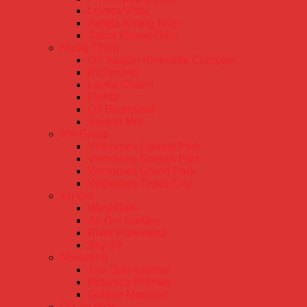
Lovera Vista
Jamila Khang Điền
Safira Khang Điền
Hưng Thịnh
Q7 Saigon Riverside Complex
Richmond
Lavita Charm
Florita
Q7 Boulevard
Saigon Mia
Vin Group
Vinhomes Central Park
Vinhomes Golden Park
Vinhomes Grand Park
Vinhomes Times City
An Gia
West Gate
An Gia Garden
River Panorama
Sky 89
Novaland
The Sun Avenue
Botanica Premier
Golden Mansion
Dự án khác