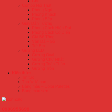
Ghế
Combo Nội Thất
Phòng Ngủ
Phòng Khách
Phòng Bếp
Giấy Dán Tường
Phong Cách Hiện Đại
Phong Cách Cổ Điển
Giả Bê Tông
Vân Đá – Gỗ
Trẻ Em
Gương LED
Gương Oval
Gương Chữ Nhật
Gương Toàn Thân
Gương Tròn
Kiến thức
Tin tức
Thước lỗ ban
Bảng màu – Color Palettes
Bảng màu sơn
0906955699