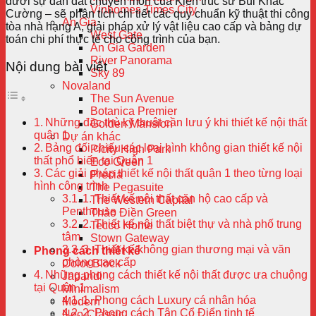
dưới sự dẫn dắt chuyên môn của Kiến trúc sư Bùi Khắc
Vinhomes Times City
Cường – sẽ phân tích chi tiết các quy chuẩn kỹ thuật thi công
An Gia
tòa nhà hạng A, giải pháp xử lý vật liệu cao cấp và bảng dự
West Gate
toán chi phí thực tế cho công trình của bạn.
An Gia Garden
River Panorama
Nội dung bài viết
Sky 89
Novaland
The Sun Avenue
Botanica Premier
Những đặc thù kỹ thuật cần lưu ý khi thiết kế nội thất
Golden Mansion
quận 1
Dự án khác
Bảng đối chiếu các loại hình không gian thiết kế nội
Picity High Park
thất phổ biến tại Quận 1
Eco Green
Các giải pháp thiết kế nội thất quận 1 theo từng loại
Precia
hình công trình
The Pegasuite
1. Thiết kế nội thất căn hộ cao cấp và
The Western Capital
Penthouse
Thảo Điền Green
2. Thiết kế nội thất biệt thự và nhà phố trung
Tecco Home
tâm
Stown Gateway
3. Thiết kế không gian thương mại và văn
Phong cách thiết kế
phòng cao cấp
Color Block
Những phong cách thiết kế nội thất được ưa chuộng
Japandi
tại Quận 1
Minimalism
1. Phong cách Luxury cá nhân hóa
Modern
2. Phong cách Tân Cổ Điển tinh tế
Neo-Classic