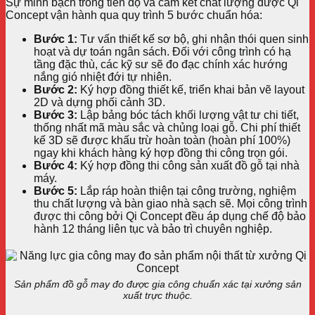
Sự minh bạch trong tiến độ và cam kết chất lượng được Qi
Concept vận hành qua quy trình 5 bước chuẩn hóa:
Bước 1:
Tư vấn thiết kế sơ bộ, ghi nhận thói quen sinh
hoạt và dự toán ngân sách. Đối với công trình có hạ
tầng đặc thù, các kỹ sư sẽ đo đạc chính xác hướng
nắng gió nhiệt đới tự nhiên.
Bước 2:
Ký hợp đồng thiết kế, triển khai bản vẽ layout
2D và dựng phối cảnh 3D.
Bước 3:
Lập bảng bóc tách khối lượng vật tư chi tiết,
thống nhất mã màu sắc và chủng loại gỗ. Chi phí thiết
kế 3D sẽ được khấu trừ hoàn toàn (hoàn phí 100%)
ngay khi khách hàng ký hợp đồng thi công trọn gói.
Bước 4:
Ký hợp đồng thi công sản xuất đồ gỗ tại nhà
máy.
Bước 5:
Lắp ráp hoàn thiện tại công trường, nghiệm
thu chất lượng và bàn giao nhà sạch sẽ. Mọi công trình
được thi công bởi Qi Concept đều áp dụng chế độ bảo
hành 12 tháng liên tục và bảo trì chuyên nghiệp.
Sản phẩm đồ gỗ may đo được gia công chuẩn xác tại xưởng sản
xuất trực thuộc.