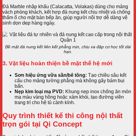
Đá Marble nhập khẩu (Calacatta, Volakas) dùng cho mảng
vách phòng khách, kết hợp đá nung kết chịu nhiệt và chống
thấm ố cho mặt bàn bếp ăn, giúp người nội trợ dễ dàng vệ
sinh dọn dẹp hàng ngày.
Bề mặt đá nung kết liên kết phẳng mịn, chịu va đập cơ học tốt dài
hạn.
3. Vật liệu hoàn thiện bề mặt thế hệ mới
Sơn hiệu ứng vữa sần/bê tông:
Tạo chiều sâu kết
cấu cho mảng tường phẳng mà không gây bám bụi
bẩn.
Nẹp kim loại mạ PVD:
Khung nẹp inox chống ăn mòn
mạ màu vàng hồng hoặc xám khói, tạo đường viền
trang trí cho hệ tủ cánh kính.
Quy trình thiết kế thi công nội thất
trọn gói tại Qi Concept