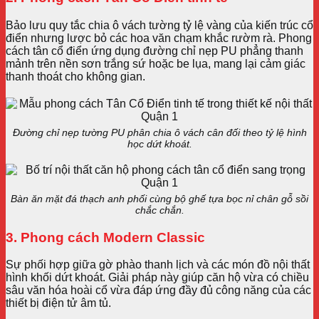
Bảo lưu quy tắc chia ô vách tường tỷ lệ vàng của kiến trúc cổ
điển nhưng lược bỏ các hoa văn chạm khắc rườm rà. Phong
cách tân cổ điển ứng dụng đường chỉ nẹp PU phẳng thanh
mảnh trên nền sơn trắng sứ hoặc be lụa, mang lại cảm giác
thanh thoát cho không gian.
Đường chỉ nẹp tường PU phân chia ô vách cân đối theo tỷ lệ hình
học dứt khoát.
Bàn ăn mặt đá thạch anh phối cùng bộ ghế tựa bọc nỉ chân gỗ sồi
chắc chắn.
3. Phong cách Modern Classic
Sự phối hợp giữa gờ phào thanh lịch và các món đồ nội thất
hình khối dứt khoát. Giải pháp này giúp căn hộ vừa có chiều
sâu văn hóa hoài cổ vừa đáp ứng đầy đủ công năng của các
thiết bị điện tử âm tủ.