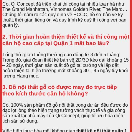
Có. Qi Concept đã triển khai thi công tại nhiều tòa nhà như
The Grand Manhattan, Vinhomes Golden River, The Marq…
Chúng tôi nắm rõ các quy định về PCCC, hồ sơ bản vẽ kỹ
thuật, thời gian tiếng ồn và quy trình ký quỹ thi công với ban
quản lý.
2. Thời gian hoàn thiện thiết kế và thi công một
căn hộ cao cấp tại Quận 1 mất bao lâu?
Tổng thời gian thông thường dao động từ 3 đến 5 tháng.
Trong đó, giai đoạn thiết kế bản vẽ 2D/3D kéo dài khoảng 15
– 20 ngày, thời gian sản xuất đồ gỗ tại xưởng và lắp đặt
hoàn thiện tại hiện trường mất khoảng 30 – 45 ngày tùy khối
lượng Hạng mục.
3. Đồ nội thất gỗ có được may đo trực tiếp
theo kích thước căn hộ không?
Có. 100% sản phẩm đồ gỗ nội thất trong dự án đều được đo
đạc lọt lòng theo hiện trạng tường vách thực tế và gia công
sản xuất tại nhà máy của Qi Concept, giúp tối ưu hóa diện
tích sàn sử dụng.
Việc hiện thực hóa một không gian
thiết kế nội thất quận 1