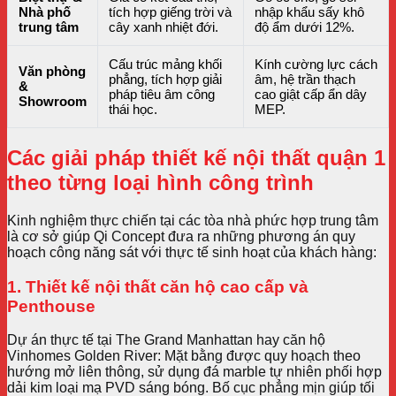
Nhà phố
tích hợp giếng trời và
nhập khẩu sấy khô
trung tâm
cây xanh nhiệt đới.
độ ẩm dưới 12%.
Cấu trúc mảng khối
Kính cường lực cách
Văn phòng
phẳng, tích hợp giải
âm, hệ trần thạch
&
pháp tiêu âm công
cao giật cấp ẩn dây
Showroom
thái học.
MEP.
Các giải pháp thiết kế nội thất quận 1
theo từng loại hình công trình
Kinh nghiệm thực chiến tại các tòa nhà phức hợp trung tâm
là cơ sở giúp Qi Concept đưa ra những phương án quy
hoạch công năng sát với thực tế sinh hoạt của khách hàng:
1. Thiết kế nội thất căn hộ cao cấp và
Penthouse
Dự án thực tế tại The Grand Manhattan hay căn hộ
Vinhomes Golden River: Mặt bằng được quy hoạch theo
hướng mở liên thông, sử dụng đá marble tự nhiên phối hợp
dải kim loại mạ PVD sáng bóng. Bố cục phẳng mịn giúp tối