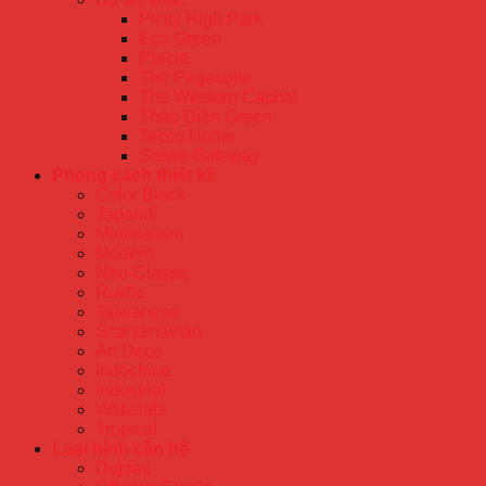
Picity High Park
Eco Green
Precia
The Pegasuite
The Western Capital
Thảo Điền Green
Tecco Home
Stown Gateway
Phong cách thiết kế
Color Block
Japandi
Minimalism
Modern
Neo-Classic
Rustic
Taiwanese
Scandinavian
Art Deco
Indochine
Industrial
Wabisabi
Tropical
Loại hình căn hộ
Duplex