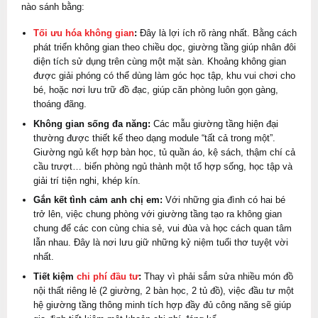
nào sánh bằng:
Tối ưu hóa không gian
:
Đây là lợi ích rõ ràng nhất. Bằng cách
phát triển không gian theo chiều dọc, giường tầng giúp nhân đôi
diện tích sử dụng trên cùng một mặt sàn. Khoảng không gian
được giải phóng có thể dùng làm góc học tập, khu vui chơi cho
bé, hoặc nơi lưu trữ đồ đạc, giúp căn phòng luôn gọn gàng,
thoáng đãng.
Không gian sống đa năng:
Các mẫu giường tầng hiện đại
thường được thiết kế theo dạng module “tất cả trong một”.
Giường ngủ kết hợp bàn học, tủ quần áo, kệ sách, thậm chí cả
cầu trượt… biến phòng ngủ thành một tổ hợp sống, học tập và
giải trí tiện nghi, khép kín.
Gắn kết tình cảm anh chị em:
Với những gia đình có hai bé
trở lên, việc chung phòng với giường tầng tạo ra không gian
chung để các con cùng chia sẻ, vui đùa và học cách quan tâm
lẫn nhau. Đây là nơi lưu giữ những kỷ niệm tuổi thơ tuyệt vời
nhất.
Tiết kiệm
chi phí đầu tư
:
Thay vì phải sắm sửa nhiều món đồ
nội thất riêng lẻ (2 giường, 2 bàn học, 2 tủ đồ), việc đầu tư một
hệ giường tầng thông minh tích hợp đầy đủ công năng sẽ giúp