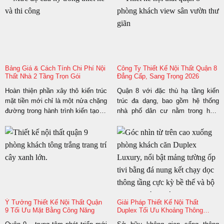
Bảng Giá & Cách Tính Chi Phí Nội
Công Ty Thiết Kế Nội Thất Quận 8
Thất Nhà 2 Tầng Trọn Gói
Đẳng Cấp, Sang Trọng 2026
Hoàn thiện phần xây thô kiến trúc
Quận 8 với đặc thù hạ tầng kiến
mặt tiền mới chỉ là một nửa chặng
trúc đa dạng, bao gồm hệ thống
đường trong hành trình kiến tạo tổ
nhà phố dân cư nằm trong hẻm
ấm. Giai đoạn trang trí nội thất tiếp
nhỏ hẹp và chuỗi tòa nhà chung
theo mới là bước đi cốt lõi để biến
cư cao tầng mới xây dựng, đang
ngôi nhà kiên cố thành không gian
là khu vực có mật độ an cư cao
sống tiện nghi, phản ánh chính xác
tại TP.HCM. Để kiến tạo một môi
gu thẩm...
trường sống tiện...
Ý Tưởng Thiết Kế Nội Thất Quận
Giải Pháp Thiết Kế Nội Thất
9 Tối Ưu Mặt Bằng Công Năng
Duplex Tối Ưu Khoảng Thông
Tầng