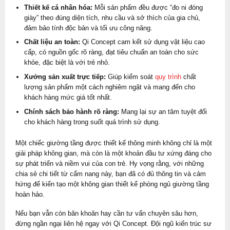
Thiết kế cá nhân hóa:
Mỗi sản phẩm đều được “đo ni đóng
giày” theo đúng diện tích, nhu cầu và sở thích của gia chủ,
đảm bảo tính độc bản và tối ưu công năng.
Chất liệu an toàn:
Qi Concept cam kết sử dụng vật liệu cao
cấp, có nguồn gốc rõ ràng, đạt tiêu chuẩn an toàn cho sức
khỏe, đặc biệt là với trẻ nhỏ.
Xưởng sản xuất trực tiếp:
Giúp kiểm soát
quy trình
chất
lượng sản phẩm một cách nghiêm ngặt và mang đến cho
khách hàng mức giá tốt nhất.
Chính sách bảo hành rõ ràng:
Mang lại sự an tâm tuyệt đối
cho khách hàng trong suốt quá trình sử dụng.
Một chiếc giường tầng được thiết kế thông minh không chỉ là một
giải pháp không gian, mà còn là một khoản đầu tư xứng đáng cho
sự phát triển và niềm vui của con trẻ. Hy vọng rằng, với những
chia sẻ chi tiết từ cẩm nang này, bạn đã có đủ thông tin và cảm
hứng để kiến tạo một không gian thiết kế phòng ngủ giường tầng
hoàn hảo.
Nếu bạn vẫn còn băn khoăn hay cần tư vấn chuyên sâu hơn,
đừng ngần ngại liên hệ ngay với Qi Concept. Đội ngũ kiến trúc sư