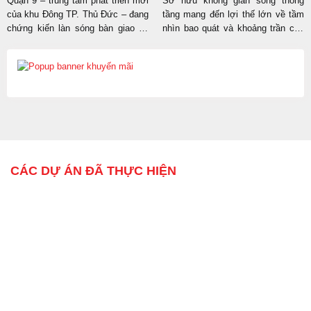
Quận 9 – trung tâm phát triển mới
Sở hữu không gian sống thông
của khu Đông TP. Thủ Đức – đang
tầng mang đến lợi thế lớn về tầm
chứng kiến làn sóng bàn giao hạ
nhìn bao quát và khoảng trần cao
tầng mạnh mẽ với hàng loạt cụm
rộng rãi. Tuy nhiên, quy hoạch mặt
chung cư cao tầng và khu dân cư
bằng và triển khai thiết kế nội thất
nhà phố hiện đại. Để biến các khối
duplex sao cho vừa đạt tính thẩm
bê tông thô cứng thành một tổ ấm
mỹ, vừa đảm bảo an toàn kết cấu
ngăn...
chịu lực liên tầng...
CÁC DỰ ÁN ĐÃ THỰC HIỆN