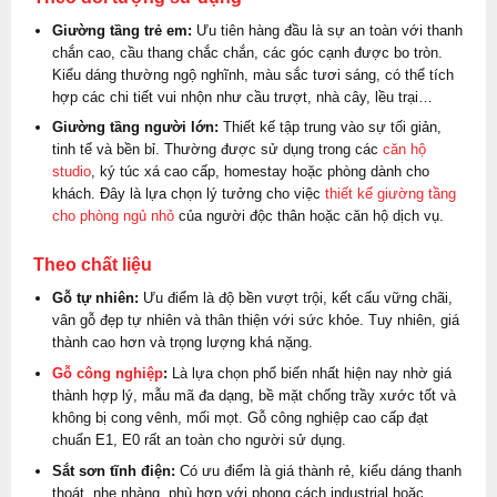
Giường tầng trẻ em:
Ưu tiên hàng đầu là sự an toàn với thanh
chắn cao, cầu thang chắc chắn, các góc cạnh được bo tròn.
Kiểu dáng thường ngộ nghĩnh, màu sắc tươi sáng, có thể tích
hợp các chi tiết vui nhộn như cầu trượt, nhà cây, lều trại…
Giường tầng người lớn:
Thiết kế tập trung vào sự tối giản,
tinh tế và bền bỉ. Thường được sử dụng trong các
căn hộ
studio
, ký túc xá cao cấp, homestay hoặc phòng dành cho
khách. Đây là lựa chọn lý tưởng cho việc
thiết kế giường tầng
cho phòng ngủ nhỏ
của người độc thân hoặc căn hộ dịch vụ.
Theo chất liệu
Gỗ tự nhiên:
Ưu điểm là độ bền vượt trội, kết cấu vững chãi,
vân gỗ đẹp tự nhiên và thân thiện với sức khỏe. Tuy nhiên, giá
thành cao hơn và trọng lượng khá nặng.
Gỗ công nghiệp
:
Là lựa chọn phổ biến nhất hiện nay nhờ giá
thành hợp lý, mẫu mã đa dạng, bề mặt chống trầy xước tốt và
không bị cong vênh, mối mọt. Gỗ công nghiệp cao cấp đạt
chuẩn E1, E0 rất an toàn cho người sử dụng.
Sắt sơn tĩnh điện:
Có ưu điểm là giá thành rẻ, kiểu dáng thanh
thoát, nhẹ nhàng, phù hợp với phong cách industrial hoặc