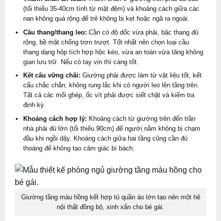
(tối thiểu 35-40cm tính từ mặt đệm) và khoảng cách giữa các
nan không quá rộng để trẻ không bị kẹt hoặc ngã ra ngoài.
Cầu thang/thang leo:
Cần có độ dốc vừa phải, bậc thang đủ
rộng, bề mặt chống trơn trượt. Tốt nhất nên chọn loại cầu
thang dạng hộp tích hợp hộc kéo, vừa an toàn vừa tăng không
gian lưu trữ. Nếu có tay vịn thì càng tốt.
Kết cấu vững chãi:
Giường phải được làm từ vật liệu tốt, kết
cấu chắc chắn, không rung lắc khi có người leo lên tầng trên.
Tất cả các mối ghép, ốc vít phải được siết chặt và kiểm tra
định kỳ.
Khoảng cách hợp lý:
Khoảng cách từ giường trên đến trần
nhà phải đủ lớn (tối thiểu 90cm) để người nằm không bị chạm
đầu khi ngồi dậy. Khoảng cách giữa hai tầng cũng cần đủ
thoáng để không tạo cảm giác bí bách.
Giường tầng màu hồng kết hợp tủ quần áo lớn tạo nên một hệ
nội thất đồng bộ, xinh xắn cho bé gái.