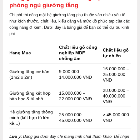
phòng ngủ giường tầng
Chi phí thi công một hệ giường tầng phụ thuộc vào nhiều yếu tố
như kích thước, chất liệu, kiểu dáng và mức độ phức tạp của các
công năng đi kèm. Dưới đây là bảng giá để bạn có thể dự trù kinh
phí.
Chất liệu gỗ công
Chất liệu gỗ
Hạng Mục
nghiệp MDF
tự nhiên
chống ẩm
16.000.000 –
Giường tầng cơ bản
9.000.000 –
25.000.000
(1m2 x 2m)
14.000.000 VNĐ
VNĐ
28.000.000 –
Giường tầng kết hợp
15.000.000 –
40.000.000
bàn học & tủ nhỏ
22.000.000 VNĐ
VNĐ
Hệ giường tầng thông
25.000.000 –
> 45.000.000
minh (kết hợp tủ lớn,
45.000.000 VNĐ
VNĐ
kệ…)
Lưu ý:
Bảng giá dưới đây chỉ mang tính chất tham khảo. Để nhận