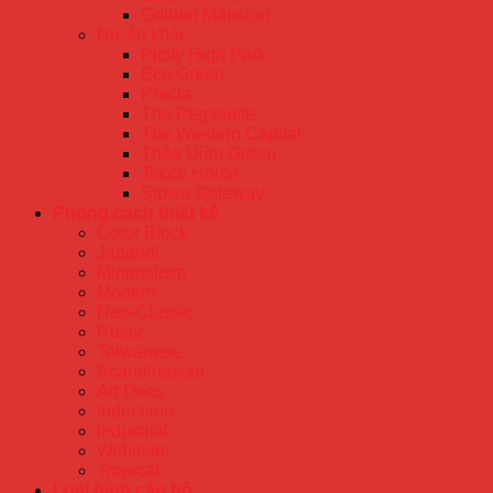
Golden Mansion
Dự án khác
Picity High Park
Eco Green
Precia
The Pegasuite
The Western Capital
Thảo Điền Green
Tecco Home
Stown Gateway
Phong cách thiết kế
Color Block
Japandi
Minimalism
Modern
Neo-Classic
Rustic
Taiwanese
Scandinavian
Art Deco
Indochine
Industrial
Wabisabi
Tropical
Loại hình căn hộ