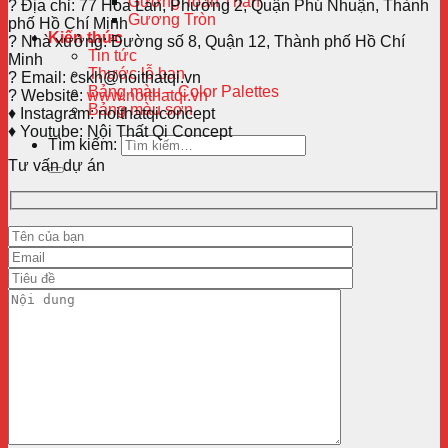
Gương Toàn Thân
?
Địa chỉ: 77 Hoa Lan, Phường 2, Quận Phú Nhuận, Thành
Gương Tròn
phố Hồ Chí Minh
Kiến thức
?
Nhà xưởng: Đường số 8, Quận 12, Thành phố Hồ Chí
Tin tức
Minh
Thước lỗ ban
?
Email: cskh@noithatqi.vn
Bảng màu – Color Palettes
?
Website:
www.noithatqi.vn
Bảng màu sơn
♦️
Instagram: noithatqiconcept
♦️
Youtube: Nội Thất Qi Concept
Tìm kiếm:
Tư vấn dự án