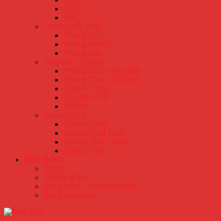
Góc L
Ghế
Combo Nội Thất
Phòng Ngủ
Phòng Khách
Phòng Bếp
Giấy Dán Tường
Phong Cách Hiện Đại
Phong Cách Cổ Điển
Giả Bê Tông
Vân Đá – Gỗ
Trẻ Em
Gương LED
Gương Oval
Gương Chữ Nhật
Gương Toàn Thân
Gương Tròn
Kiến thức
Tin tức
Thước lỗ ban
Bảng màu – Color Palettes
Bảng màu sơn