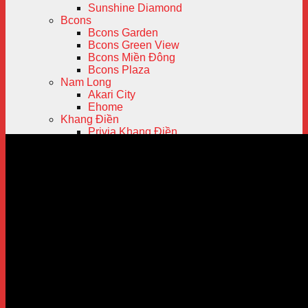
Sunshine Diamond
Bcons
Bcons Garden
Bcons Green View
Bcons Miền Đông
Bcons Plaza
Nam Long
Akari City
Ehome
Khang Điền
Privia Khang Điền
Lovera Vista
Jamila Khang Điền
Safira Khang Điền
Hưng Thịnh
Q7 Saigon Riverside Complex
Richmond
Lavita Charm
Florita
Q7 Boulevard
Saigon Mia
Vin Group
Vinhomes Central Park
Vinhomes Golden Park
Vinhomes Grand Park