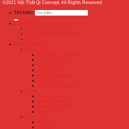
©2021 Nội Thất Qi Concept. All Rights Reserved
Tìm kiếm:
Giới thiệu
Giải mã về QI Concept
Quy trình thiết kế và thi công
Liên hệ
Dự án nội thất
Dự án mới
Akari City – Giai đoạn 2
MT Eastmark City
Celadon City
Mizuki Park
Privia Khang Điền
Delasol
Sunshine Diamond
Bcons
Bcons Garden
Bcons Green View
Bcons Miền Đông
Bcons Plaza
Nam Long
Akari City
Ehome