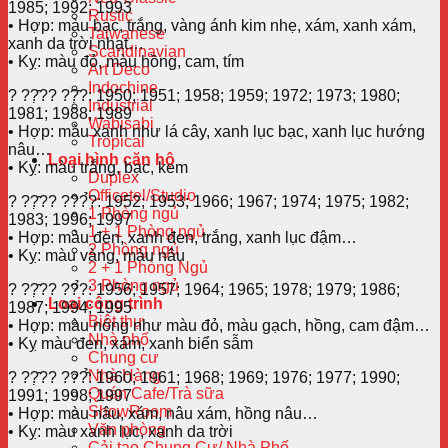
1985; 1992; 1993
Rustic
• Hợp: màu bạc, trắng, vàng ánh kim nhẹ, xám, xanh xám,
Taiwanese
xanh da trời nhạt…
Scandinavian
• Kỵ: màu đỏ, màu hồng, cam, tím
Art Deco
Indochine
?
??̣̂?? ??̣̂?: 1950; 1951; 1958; 1959; 1972; 1973; 1980;
Industrial
1981; 1988; 1989
Wabisabi
• Hợp: màu xanh như lá cây, xanh lục bạc, xanh lục hướng
Tropical
nâu…
Loại hình căn hộ
• Kỵ: màu trắng, bạc, kem
Duplex
Officetel/Studio
?
??̣̂?? ???̉?: 1952; 1953; 1966; 1967; 1974; 1975; 1982;
1 Phòng ngủ
1983; 1996; 1997
1 + 1 Phòng ngủ
• Hợp: màu đen, xanh đen, trắng, xanh lục đậm…
2 Phòng ngủ
• Kỵ: màu vàng, màu nâu
2 + 1 Phòng Ngủ
3 Phòng ngủ
?
??̣̂?? ??̉?: 1956; 1957; 1964; 1965; 1978; 1979; 1986;
Loại công trình
1987; 1994; 1995
Biệt thự
• Hợp: màu nóng như màu đỏ, màu gạch, hồng, cam đậm…
Nhà phố
• Kỵ màu đen, xám, xanh biển sẫm
Chung cư
Nhà Hàng
?
??̣̂?? ???̂̉: 1960; 1961; 1968; 1969; 1976; 1977; 1990;
Quán Cafe/Trà sữa
1991; 1998; 1997
ShowRoom
• Hợp: màu nâu, xám, nâu xám, hồng nâu…
Văn phòng
• Kỵ: màu xanh lục, xanh da trời
Cải tạo Chung Cư/ Nhà Phố