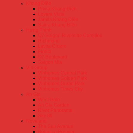
Khang Điền
Privia Khang Điền
Lovera Vista
Jamila Khang Điền
Safira Khang Điền
Hưng Thịnh
Q7 Saigon Riverside Complex
Richmond
Lavita Charm
Florita
Q7 Boulevard
Saigon Mia
Vin Group
Vinhomes Central Park
Vinhomes Golden Park
Vinhomes Grand Park
Vinhomes Times City
An Gia
West Gate
An Gia Garden
River Panorama
Sky 89
Novaland
The Sun Avenue
Botanica Premier