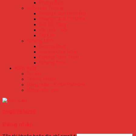
Phòng Bếp
Giấy Dán Tường
Phong Cách Hiện Đại
Phong Cách Cổ Điển
Giả Bê Tông
Vân Đá – Gỗ
Trẻ Em
Gương LED
Gương Oval
Gương Chữ Nhật
Gương Toàn Thân
Gương Tròn
Kiến thức
Tin tức
Thước lỗ ban
Bảng màu – Color Palettes
Bảng màu sơn
0906955699
Đăng nhập