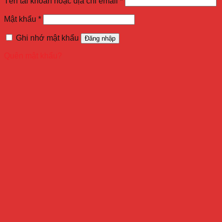
Tên tài khoản hoặc địa chỉ email
*
Mật khẩu
*
Ghi nhớ mật khẩu
Đăng nhập
Quên mật khẩu?