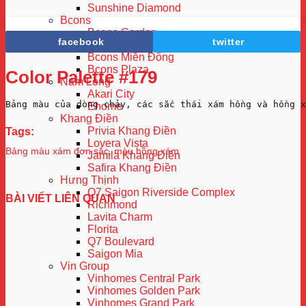
Sunshine Diamond
Bcons
Bcons Garden
facebook
twitter
Bcons Green View
Bcons Miền Đông
Bcons Plaza
Color Palette #179
Nam Long
Akari City
Bảng màu của dòng chảy, các sắc thái xám hồng và hồng x
Ehome
Khang Điền
Privia Khang Điền
Tags:
Lovera Vista
Bảng màu xám đơn sắc
,
màu hồng xám
Jamila Khang Điền
Safira Khang Điền
Hưng Thịnh
Q7 Saigon Riverside Complex
BÀI VIẾT LIÊN QUAN
Richmond
Lavita Charm
Florita
Q7 Boulevard
Saigon Mia
Vin Group
Vinhomes Central Park
Vinhomes Golden Park
Vinhomes Grand Park