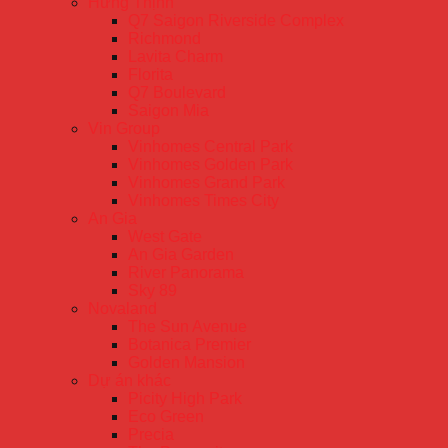
Hưng Thịnh
Q7 Saigon Riverside Complex
Richmond
Lavita Charm
Florita
Q7 Boulevard
Saigon Mia
Vin Group
Vinhomes Central Park
Vinhomes Golden Park
Vinhomes Grand Park
Vinhomes Times City
An Gia
West Gate
An Gia Garden
River Panorama
Sky 89
Novaland
The Sun Avenue
Botanica Premier
Golden Mansion
Dự án khác
Picity High Park
Eco Green
Precia