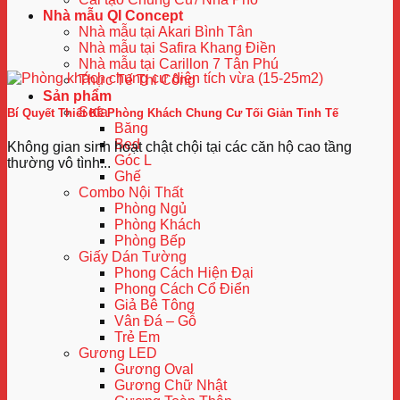
Nhà mẫu QI Concept
Nhà mẫu tại Akari Bình Tân
Nhà mẫu tại Safira Khang Điền
Nhà mẫu tại Carillon 7 Tân Phú
Thực Tế Thi Công
Sản phẩm
Sofa
Bí Quyết Thiết Kế Phòng Khách Chung Cư Tối Giản Tinh Tế
Băng
Bed
Không gian sinh hoạt chật chội tại các căn hộ cao tầng
Góc L
thường vô tình...
Ghế
Combo Nội Thất
Phòng Ngủ
Phòng Khách
Phòng Bếp
Giấy Dán Tường
Phong Cách Hiện Đại
Phong Cách Cổ Điển
Giả Bê Tông
Vân Đá – Gỗ
Trẻ Em
Gương LED
Gương Oval
Gương Chữ Nhật