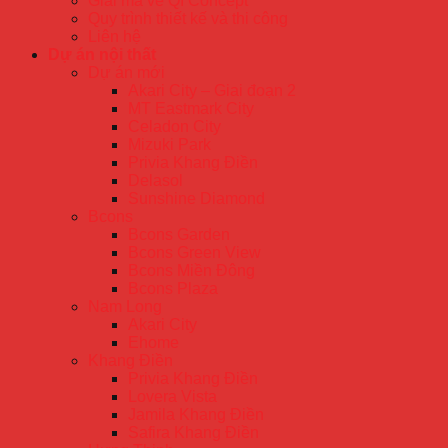
Giải mã về QI Concept
Quy trình thiết kế và thi công
Liên hệ
Dự án nội thất
Dự án mới
Akari City – Giai đoạn 2
MT Eastmark City
Celadon City
Mizuki Park
Privia Khang Điền
Delasol
Sunshine Diamond
Bcons
Bcons Garden
Bcons Green View
Bcons Miền Đông
Bcons Plaza
Nam Long
Akari City
Ehome
Khang Điền
Privia Khang Điền
Lovera Vista
Jamila Khang Điền
Safira Khang Điền