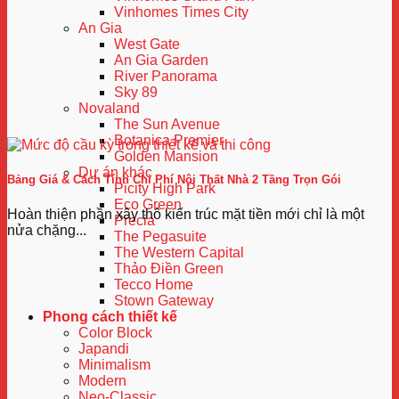
Vinhomes Times City
An Gia
West Gate
An Gia Garden
River Panorama
Sky 89
Novaland
The Sun Avenue
Botanica Premier
Golden Mansion
Dự án khác
Bảng Giá & Cách Tính Chi Phí Nội Thất Nhà 2 Tầng Trọn Gói
Picity High Park
Eco Green
Hoàn thiện phần xây thô kiến trúc mặt tiền mới chỉ là một
Precia
nửa chặng...
The Pegasuite
The Western Capital
Thảo Điền Green
Tecco Home
Stown Gateway
Phong cách thiết kế
Color Block
Japandi
Minimalism
Modern
Neo-Classic