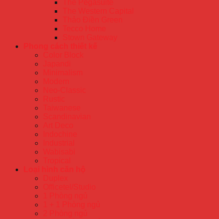
The Pegasuite
The Western Capital
Thảo Điền Green
Tecco Home
Stown Gateway
Phong cách thiết kế
Color Block
Japandi
Minimalism
Modern
Neo-Classic
Rustic
Taiwanese
Scandinavian
Art Deco
Indochine
Industrial
Wabisabi
Tropical
Loại hình căn hộ
Duplex
Officetel/Studio
1 Phòng ngủ
1 + 1 Phòng ngủ
2 Phòng ngủ