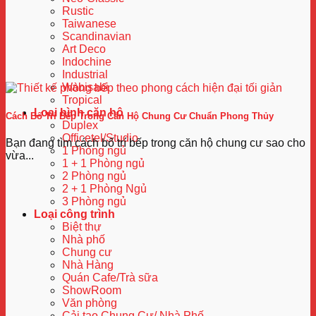
Rustic
Taiwanese
Scandinavian
Art Deco
Indochine
Industrial
Wabisabi
Tropical
Loại hình căn hộ
Cách Bố Trí Bếp Trong Căn Hộ Chung Cư Chuẩn Phong Thủy
Duplex
Officetel/Studio
Bạn đang tìm cách bố trí bếp trong căn hộ chung cư sao cho
1 Phòng ngủ
vừa...
1 + 1 Phòng ngủ
2 Phòng ngủ
2 + 1 Phòng Ngủ
3 Phòng ngủ
Loại công trình
Biệt thự
Nhà phố
Chung cư
Nhà Hàng
Quán Cafe/Trà sữa
ShowRoom
Văn phòng
Cải tạo Chung Cư/ Nhà Phố