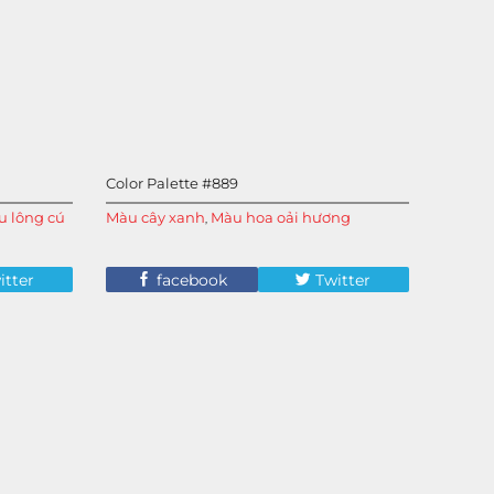
Color Palette #889
 lông cú
Màu cây xanh
Màu hoa oải hương
,
itter
facebook
Twitter