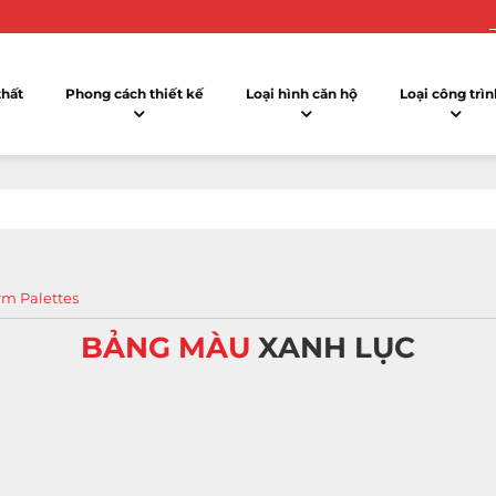
k
thất
Phong cách thiết kế
Loại hình căn hộ
Loại công trìn
m Palettes
BẢNG MÀU
XANH LỤC