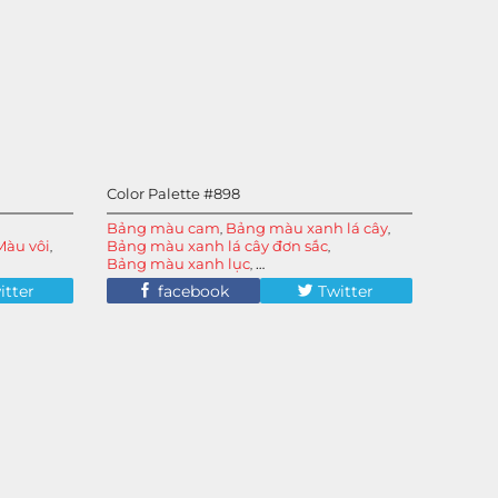
Color Palette #898
Bảng màu cam
Bảng màu xanh lá cây
,
,
Màu vôi
Bảng màu xanh lá cây đơn sắc
,
,
Bảng màu xanh lục
,
Màu cam và xanh lá cây
itter
facebook
Twitter