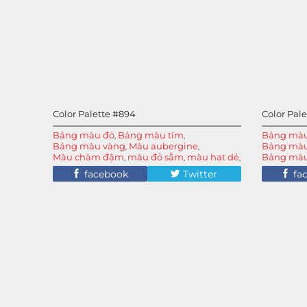
Color Palette #894
Color Pal
Bảng màu đỏ
Bảng màu tím
Bảng màu
,
,
Bảng màu vàng
Màu aubergine
Bảng màu 
,
,
Màu chàm đậm
màu đỏ sẫm
màu hạt dẻ
Bảng màu 
,
,
,
Màu mận
màu xanh lam đậm nửa đêm
Bảng màu
,
,
facebook
Twitter
fa
màu xanh tím