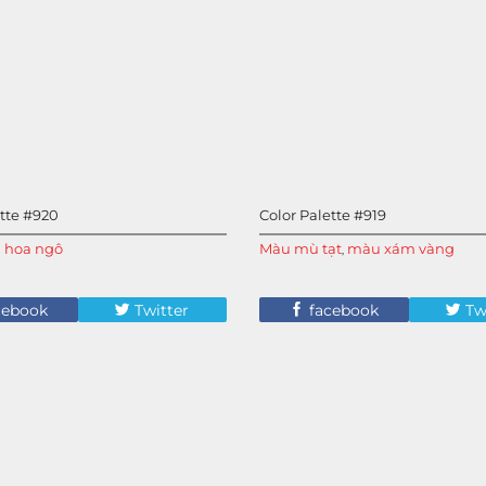
ette #920
Color Palette #919
 hoa ngô
Màu mù tạt
màu xám vàng
,
cebook
Twitter
facebook
Tw