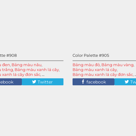
ette #908
Color Palette #905
 đen
Bảng màu nâu
Bảng màu đỏ
Bảng màu vàng
,
,
,
,
 trắng
Bảng màu xanh lá cây
Bảng màu xanh lá cây
,
,
,
xanh lá cây đơn sắc
Bảng màu xanh lá cây đơn sắc
,
,
 xanh lục
Màu cà phê nhạt
Bảng màu xanh lục
Màu mù tạ
,
,
,
cebook
Twitter
facebook
Tw
lạnh
Màu xám xanh