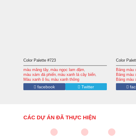
Color Palette #723
Color Palet
màu măng tây
màu ngọc lam đậm
Bảng màu x
,
,
màu xám đá phiến
màu xanh lá cây biển
Bảng màu x
,
,
Màu xanh ô liu
màu xanh thông
Bảng màu x
,
màu măng 
facebook
Twitter
fac
màu thủy t
màu xanh l
CÁC DỰ ÁN ĐÃ THỰC HIỆN