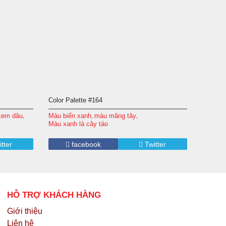
Color Palette #164
kem dâu
Màu biển xanh
màu măng tây
,
,
,
Màu xanh lá cây táo
tter
facebook
Twitter
HỖ TRỢ KHÁCH HÀNG
Giới thiệu
Liên hệ