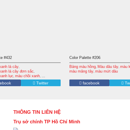
te #432
Color Palette #206
anh lá cây
Bảng màu hồng
Màu dâu tây
màu 
,
,
,
anh lá cây đơn sắc
màu măng tây
màu mứt dâu
,
,
anh lục
màu chồi xanh
,
,
tây
Màu nâu xanh
,
,
ebook
Twitter
facebook
Twi
inh xanh
màu xanh dương xỉ
,
,
á cây nhạt
Màu xanh nhạt
,
THÔNG TIN LIÊN HỆ
Trụ sở chính TP Hồ Chí Minh