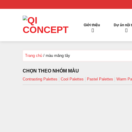
Chuyển
đến
nội
dung
Giới thiệu
Dự án nội 
Trang chủ
/
màu măng tây
CHỌN THEO NHÓM MÀU
Contrasting Palettes
Cool Palettes
Pastel Palettes
Warm Pal