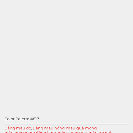
Color Palette #817
Bảng màu đỏ
Bảng màu hồng
màu quả mọng
,
,
,
màu quả mọng đông lạnh
màu sương giá
màu tro núi