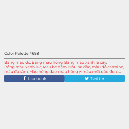
Color Palette #698
Bảng màu đỏ
Bảng màu hồng
Bảng màu xanh lá cây
,
,
,
Bảng màu xanh lục
Màu be đậm
Màu be đào
màu đỏ carmine
,
,
,
,
màu đỏ sẫm
Màu hồng đào
màu hồng y
màu mứt dâu đen
,
,
,
,
màu mứt quả mọng
màu quả mâm xôi
,
facebook
Twitter