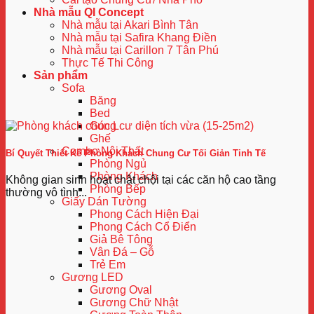
Nhà mẫu QI Concept
Nhà mẫu tại Akari Bình Tân
Nhà mẫu tại Safira Khang Điền
Nhà mẫu tại Carillon 7 Tân Phú
Thực Tế Thi Công
Sản phẩm
Sofa
Băng
Bed
Góc L
Ghế
Combo Nội Thất
Bí Quyết Thiết Kế Phòng Khách Chung Cư Tối Giản Tinh Tế
Phòng Ngủ
Phòng Khách
Không gian sinh hoạt chật chội tại các căn hộ cao tầng
Phòng Bếp
thường vô tình...
Giấy Dán Tường
Phong Cách Hiện Đại
Phong Cách Cổ Điển
Giả Bê Tông
Vân Đá – Gỗ
Trẻ Em
Gương LED
Gương Oval
Gương Chữ Nhật