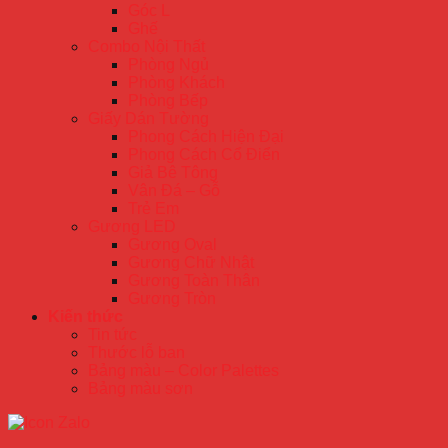
Góc L
Ghế
Combo Nội Thất
Phòng Ngủ
Phòng Khách
Phòng Bếp
Giấy Dán Tường
Phong Cách Hiện Đại
Phong Cách Cổ Điển
Giả Bê Tông
Vân Đá – Gỗ
Trẻ Em
Gương LED
Gương Oval
Gương Chữ Nhật
Gương Toàn Thân
Gương Tròn
Kiến thức
Tin tức
Thước lỗ ban
Bảng màu – Color Palettes
Bảng màu sơn