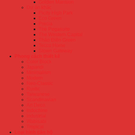
Golden Mansion
Dự án khác
Picity High Park
Eco Green
Precia
The Pegasuite
The Western Capital
Thảo Điền Green
Tecco Home
Stown Gateway
Phong cách thiết kế
Color Block
Japandi
Minimalism
Modern
Neo-Classic
Rustic
Taiwanese
Scandinavian
Art Deco
Indochine
Industrial
Wabisabi
Tropical
Loại hình căn hộ