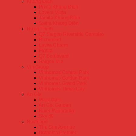
Khang Điền
Privia Khang Điền
Lovera Vista
Jamila Khang Điền
Safira Khang Điền
Hưng Thịnh
Q7 Saigon Riverside Complex
Richmond
Lavita Charm
Florita
Q7 Boulevard
Saigon Mia
Vin Group
Vinhomes Central Park
Vinhomes Golden Park
Vinhomes Grand Park
Vinhomes Times City
An Gia
West Gate
An Gia Garden
River Panorama
Sky 89
Novaland
The Sun Avenue
Botanica Premier