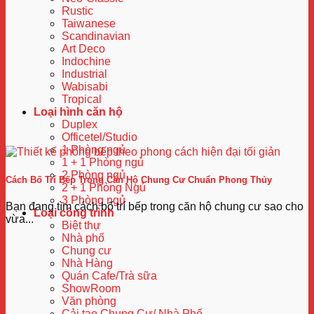
Rustic
Taiwanese
Scandinavian
Art Deco
Indochine
Industrial
Wabisabi
Tropical
Loại hình căn hộ
Duplex
Officetel/Studio
1 Phòng ngủ
1 + 1 Phòng ngủ
2 Phòng ngủ
Cách Bố Trí Bếp Trong Căn Hộ Chung Cư Chuẩn Phong Thủy
2 + 1 Phòng Ngủ
3 Phòng ngủ
Bạn đang tìm cách bố trí bếp trong căn hộ chung cư sao cho
Loại công trình
vừa...
Biệt thự
Nhà phố
Chung cư
Nhà Hàng
Quán Cafe/Trà sữa
ShowRoom
Văn phòng
Cải tạo Chung Cư/ Nhà Phố