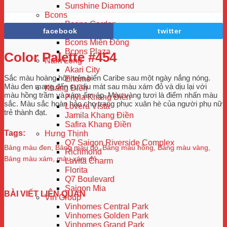
Sunshine Diamond
Bcons
Bcons Garden
facebook
twitter
Bcons Green View
Bcons Miền Đông
Bcons Plaza
Color Palette #454
Nam Long
Akari City
Sắc màu hoàng hôn trên biển Caribe sau một ngày nắng nóng.
Ehome
Màu đen mang đến sự dịu mát sau màu xám đỏ và dịu lại với
Khang Điền
màu hồng trầm và xám ấm áp. Màu vàng tươi là điểm nhấn màu
Privia Khang Điền
sắc. Màu sắc hoàn hảo cho trang phục xuân hè của người phụ nữ
Lovera Vista
trẻ thành đạt.
Jamila Khang Điền
Safira Khang Điền
Tags:
Hưng Thịnh
Q7 Saigon Riverside Complex
Bảng màu đen
,
Bảng màu đỏ
,
Bảng màu hồng
,
Bảng màu vàng
,
Richmond
Bảng màu xám
,
màu xám đỏ
Lavita Charm
Florita
Q7 Boulevard
Saigon Mia
BÀI VIẾT LIÊN QUAN
Vin Group
Vinhomes Central Park
Vinhomes Golden Park
Vinhomes Grand Park