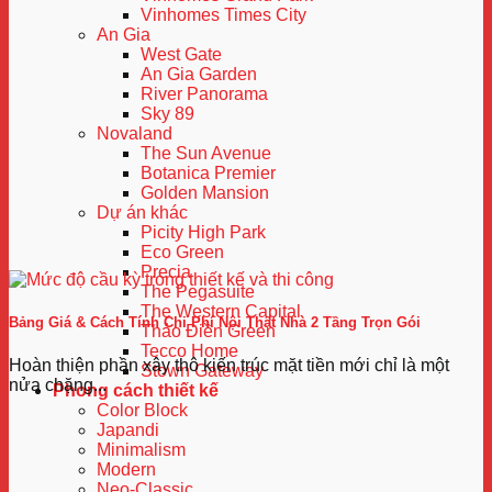
Vinhomes Times City
An Gia
West Gate
An Gia Garden
River Panorama
Sky 89
Novaland
The Sun Avenue
Botanica Premier
Golden Mansion
Dự án khác
Picity High Park
Eco Green
Precia
The Pegasuite
The Western Capital
Bảng Giá & Cách Tính Chi Phí Nội Thất Nhà 2 Tầng Trọn Gói
Thảo Điền Green
Tecco Home
Hoàn thiện phần xây thô kiến trúc mặt tiền mới chỉ là một
Stown Gateway
nửa chặng...
Phong cách thiết kế
Color Block
Japandi
Minimalism
Modern
Neo-Classic