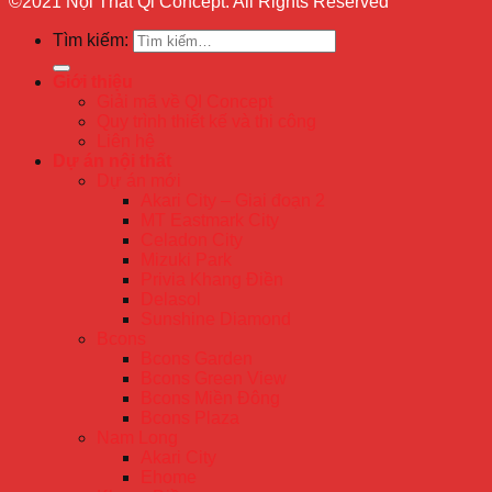
©2021 Nội Thất Qi Concept. All Rights Reserved
Tìm kiếm:
Giới thiệu
Giải mã về QI Concept
Quy trình thiết kế và thi công
Liên hệ
Dự án nội thất
Dự án mới
Akari City – Giai đoạn 2
MT Eastmark City
Celadon City
Mizuki Park
Privia Khang Điền
Delasol
Sunshine Diamond
Bcons
Bcons Garden
Bcons Green View
Bcons Miền Đông
Bcons Plaza
Nam Long
Akari City
Ehome