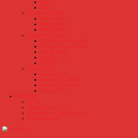
Góc L
Ghế
Combo Nội Thất
Phòng Ngủ
Phòng Khách
Phòng Bếp
Giấy Dán Tường
Phong Cách Hiện Đại
Phong Cách Cổ Điển
Giả Bê Tông
Vân Đá – Gỗ
Trẻ Em
Gương LED
Gương Oval
Gương Chữ Nhật
Gương Toàn Thân
Gương Tròn
Kiến thức
Tin tức
Thước lỗ ban
Bảng màu – Color Palettes
Bảng màu sơn