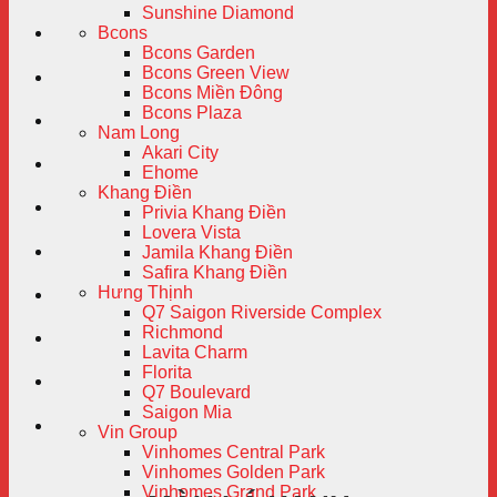
Sunshine Diamond
Bcons
Bcons Garden
Bcons Green View
Bcons Miền Đông
Bcons Plaza
Nam Long
Akari City
Ehome
Khang Điền
Privia Khang Điền
Lovera Vista
Jamila Khang Điền
Safira Khang Điền
Hưng Thịnh
Q7 Saigon Riverside Complex
Richmond
Lavita Charm
Florita
Q7 Boulevard
Saigon Mia
Vin Group
Vinhomes Central Park
Vinhomes Golden Park
Vinhomes Grand Park