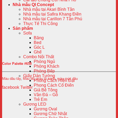
Nhà mẫu QI Concept
Nhà mẫu tại Akari Bình Tân
Nhà mẫu tại Safira Khang Điền
Nhà mẫu tại Carillon 7 Tân Phú
Thực Tế Thi Công
Sản phẩm
Sofa
Băng
Bed
Góc L
Ghế
Combo Nội Thất
Phòng Ngủ
Color Palette #658
Phòng Khách
Phòng Bếp
Giấy Dán Tường
Màu dâu tây
,
Màu đỏ
,
màu lá xanh
,
màu mứt dâu
Phong Cách Hiện Đại
Phong Cách Cổ Điển
facebook
Twitter
Giả Bê Tông
Vân Đá – Gỗ
Trẻ Em
Gương LED
Gương Oval
Gương Chữ Nhật