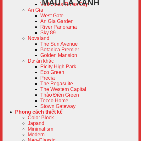
MÀU LÁ XANH
Vinhomes Times City
An Gia
West Gate
An Gia Garden
River Panorama
Sky 89
Novaland
The Sun Avenue
Botanica Premier
Golden Mansion
Dự án khác
Picity High Park
Eco Green
Precia
The Pegasuite
The Western Capital
Thảo Điền Green
Tecco Home
Stown Gateway
Phong cách thiết kế
Color Block
Japandi
Minimalism
Modern
Neo-Classic