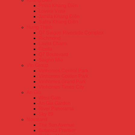
Khang Điền
Privia Khang Điền
Lovera Vista
Jamila Khang Điền
Safira Khang Điền
Hưng Thịnh
Q7 Saigon Riverside Complex
Richmond
Lavita Charm
Florita
Q7 Boulevard
Saigon Mia
Vin Group
Vinhomes Central Park
Vinhomes Golden Park
Vinhomes Grand Park
Vinhomes Times City
An Gia
West Gate
An Gia Garden
River Panorama
Sky 89
Novaland
The Sun Avenue
Botanica Premier