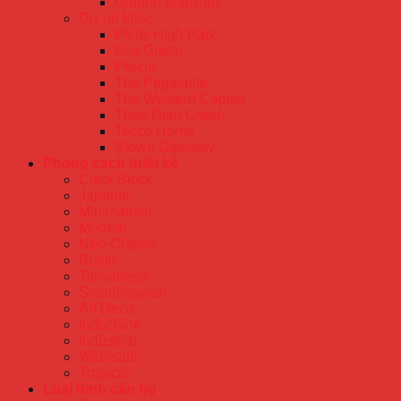
Golden Mansion
Dự án khác
Picity High Park
Eco Green
Precia
The Pegasuite
The Western Capital
Thảo Điền Green
Tecco Home
Stown Gateway
Phong cách thiết kế
Color Block
Japandi
Minimalism
Modern
Neo-Classic
Rustic
Taiwanese
Scandinavian
Art Deco
Indochine
Industrial
Wabisabi
Tropical
Loại hình căn hộ