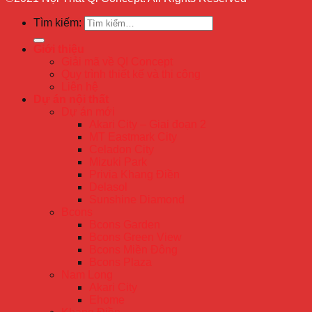
Tìm kiếm:
Giới thiệu
Giải mã về QI Concept
Quy trình thiết kế và thi công
Liên hệ
Dự án nội thất
Dự án mới
Akari City – Giai đoạn 2
MT Eastmark City
Celadon City
Mizuki Park
Privia Khang Điền
Delasol
Sunshine Diamond
Bcons
Bcons Garden
Bcons Green View
Bcons Miền Đông
Bcons Plaza
Nam Long
Akari City
Ehome