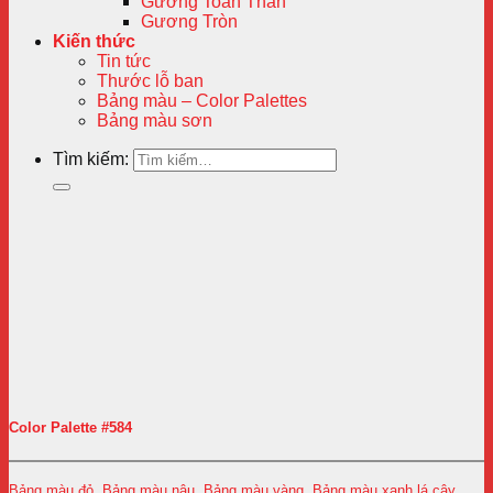
Gương Toàn Thân
Gương Tròn
Kiến thức
Tin tức
Thước lỗ ban
Bảng màu – Color Palettes
Bảng màu sơn
Tìm kiếm:
Color Palette #584
Bảng màu đỏ
,
Bảng màu nâu
,
Bảng màu vàng
,
Bảng màu xanh lá cây
,