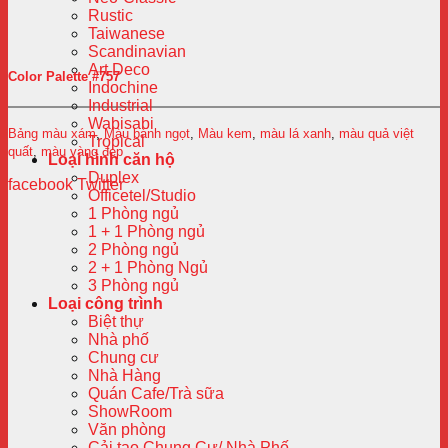
Rustic
Taiwanese
Scandinavian
Art Deco
Color Palette #757
Indochine
Industrial
Wabisabi
Bảng màu xám
,
Màu bánh ngọt
,
Màu kem
,
màu lá xanh
,
màu quả việt
Tropical
quất
,
màu vàng đẹp
Loại hình căn hộ
Duplex
facebook
Twitter
Officetel/Studio
1 Phòng ngủ
1 + 1 Phòng ngủ
2 Phòng ngủ
2 + 1 Phòng Ngủ
3 Phòng ngủ
Loại công trình
Biệt thự
Nhà phố
Chung cư
Nhà Hàng
Quán Cafe/Trà sữa
ShowRoom
Văn phòng
Cải tạo Chung Cư/ Nhà Phố