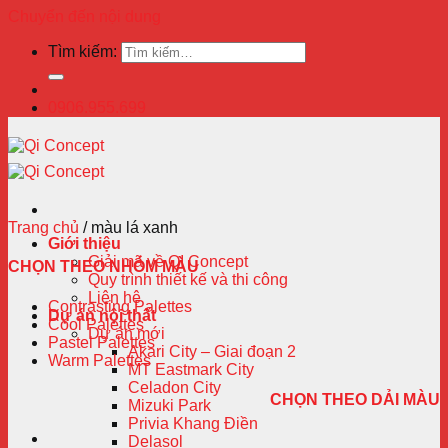
Chuyển đến nội dung
Tìm kiếm:
0906.955.699
Trang chủ
/
màu lá xanh
Giới thiệu
Giải mã về QI Concept
CHỌN THEO NHÓM MÀU
Quy trình thiết kế và thi công
Liên hệ
Contrasting Palettes
Dự án nội thất
Cool Palettes
Dự án mới
Pastel Palettes
Akari City – Giai đoạn 2
Warm Palettes
MT Eastmark City
Celadon City
CHỌN THEO DẢI MÀU
Mizuki Park
Privia Khang Điền
Delasol