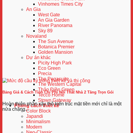
Vinhomes Times City
An Gia
West Gate
An Gia Garden
River Panorama
Sky 89
Novaland
The Sun Avenue
Botanica Premier
Golden Mansion
Dự án khác
Picity High Park
Eco Green
Precia
The Pegasuite
The Western Capital
Thảo Điền Green
Bảng Giá & Cách Tính Chi Phí Nội Thất Nhà 2 Tầng Trọn Gói
Tecco Home
Stown Gateway
Hoàn thiện phần xây thô kiến trúc mặt tiền mới chỉ là một
Phong cách thiết kế
nửa chặng...
Color Block
Japandi
Minimalism
Modern
Neo-Classic