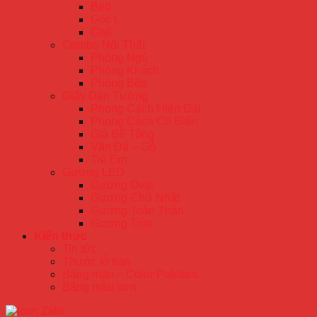
Bed
Góc L
Ghế
Combo Nội Thất
Phòng Ngủ
Phòng Khách
Phòng Bếp
Giấy Dán Tường
Phong Cách Hiện Đại
Phong Cách Cổ Điển
Giả Bê Tông
Vân Đá – Gỗ
Trẻ Em
Gương LED
Gương Oval
Gương Chữ Nhật
Gương Toàn Thân
Gương Tròn
Kiến thức
Tin tức
Thước lỗ ban
Bảng màu – Color Palettes
Bảng màu sơn