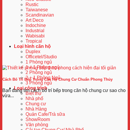
Rustic
Taiwanese
Scandinavian
Art Deco
Indochine
Industrial
Wabisabi
Tropical
Loại hình căn hộ
Duplex
Officetel/Studio
1 Phòng ngủ
1 + 1 Phòng ngủ
2 Phòng ngủ
2 + 1 Phòng Ngủ
Cách Bố Trí Bếp Trong Căn Hộ Chung Cư Chuẩn Phong Thủy
3 Phòng ngủ
Loại công trình
Bạn đang tìm cách bố trí bếp trong căn hộ chung cư sao cho
Biệt thự
vừa...
Nhà phố
Chung cư
Nhà Hàng
Quán Cafe/Trà sữa
ShowRoom
Văn phòng
Cải tạo Chung Cư/ Nhà Phố