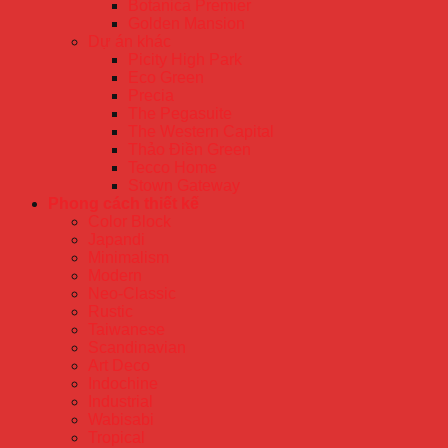
Botanica Premier
Golden Mansion
Dự án khác
Picity High Park
Eco Green
Precia
The Pegasuite
The Western Capital
Thảo Điền Green
Tecco Home
Stown Gateway
Phong cách thiết kế
Color Block
Japandi
Minimalism
Modern
Neo-Classic
Rustic
Taiwanese
Scandinavian
Art Deco
Indochine
Industrial
Wabisabi
Tropical