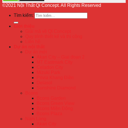
©2021 Nội Thất Qi Concept. All Rights Reserved
Tìm kiếm:
Giới thiệu
Giải mã về QI Concept
Quy trình thiết kế và thi công
Liên hệ
Dự án nội thất
Dự án mới
Akari City – Giai đoạn 2
MT Eastmark City
Celadon City
Mizuki Park
Privia Khang Điền
Delasol
Sunshine Diamond
Bcons
Bcons Garden
Bcons Green View
Bcons Miền Đông
Bcons Plaza
Nam Long
Akari City