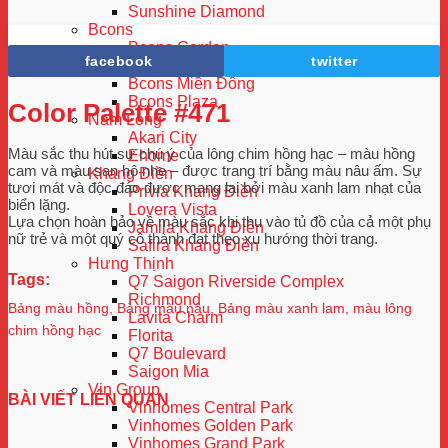
Sunshine Diamond
Bcons
Bcons Garden
facebook
twitter
Bcons Green View
Bcons Miền Đông
Bcons Plaza
Color Palette #471
Nam Long
Akari City
Màu sắc thu hút sự chú ý của lông chim hồng hạc – màu hồng
Ehome
cam và màu san hô nhẹ – được trang trí bằng màu nâu ấm. Sự
Khang Điền
tươi mát và độc đáo được mang lại bởi màu xanh lam nhạt của
Privia Khang Điền
biển lặng.
Lovera Vista
Lựa chọn hoàn hảo về màu sắc khi thu vào tủ đồ của cả một phụ
Jamila Khang Điền
nữ trẻ và một quý cô thành đạt theo xu hướng thời trang.
Safira Khang Điền
Hưng Thịnh
Tags:
Q7 Saigon Riverside Complex
Richmond
Bảng màu hồng
,
Bảng màu nâu
,
Bảng màu xanh lam
,
màu lông
Lavita Charm
chim hồng hạc
Florita
Q7 Boulevard
Saigon Mia
Vin Group
BÀI VIẾT LIÊN QUAN
Vinhomes Central Park
Vinhomes Golden Park
Vinhomes Grand Park