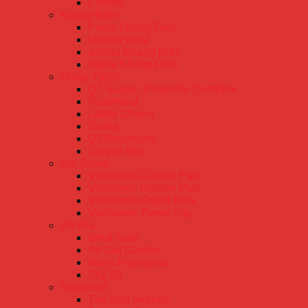
Ehome
Khang Điền
Privia Khang Điền
Lovera Vista
Jamila Khang Điền
Safira Khang Điền
Hưng Thịnh
Q7 Saigon Riverside Complex
Richmond
Lavita Charm
Florita
Q7 Boulevard
Saigon Mia
Vin Group
Vinhomes Central Park
Vinhomes Golden Park
Vinhomes Grand Park
Vinhomes Times City
An Gia
West Gate
An Gia Garden
River Panorama
Sky 89
Novaland
The Sun Avenue