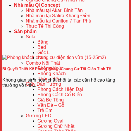
Nhà mẫu QI Concept
Nhà mẫu tại Akari Bình Tân
Nhà mẫu tại Safira Khang Điền
Nhà mẫu tại Carillon 7 Tân Phú
Thực Tế Thi Công
Sản phẩm
Sofa
Băng
Bed
Góc L
Ghế
Combo Nội Thất
Phòng Ngủ
Bí Quyết Thiết Kế Phòng Khách Chung Cư Tối Giản Tinh Tế
Phòng Khách
Phòng Bếp
Không gian sinh hoạt chật chội tại các căn hộ cao tầng
Giấy Dán Tường
thường vô tình...
Phong Cách Hiện Đại
Phong Cách Cổ Điển
Giả Bê Tông
Vân Đá – Gỗ
Trẻ Em
Gương LED
Gương Oval
Gương Chữ Nhật