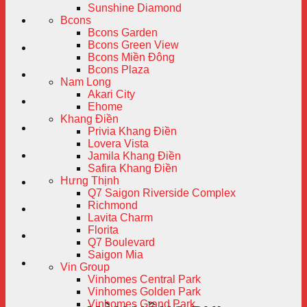
Sunshine Diamond
Bcons
Bcons Garden
Bcons Green View
Bcons Miền Đông
Bcons Plaza
Nam Long
Akari City
Ehome
Khang Điền
Privia Khang Điền
Lovera Vista
Jamila Khang Điền
Safira Khang Điền
Hưng Thịnh
Q7 Saigon Riverside Complex
Richmond
Lavita Charm
Florita
Q7 Boulevard
Saigon Mia
Vin Group
Vinhomes Central Park
Vinhomes Golden Park
Vinhomes Grand Park