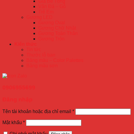
Giả Bê Tông
Vân Đá – Gỗ
Trẻ Em
Gương LED
Gương Oval
Gương Chữ Nhật
Gương Toàn Thân
Gương Tròn
Kiến thức
Tin tức
Thước lỗ ban
Bảng màu – Color Palettes
Bảng màu sơn
0906955699
Đăng nhập
Tên tài khoản hoặc địa chỉ email
*
Mật khẩu
*
Ghi nhớ mật khẩu