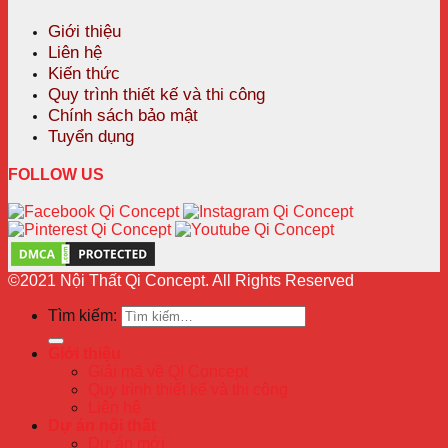
Giới thiệu
Liên hệ
Kiến thức
Quy trình thiết kế và thi công
Chính sách bảo mật
Tuyển dụng
FOLLOW US
©2021 Nội Thất Qi Concept. All Rights Reserved
Tìm kiếm:
Giới thiệu
Giải mã về QI Concept
Quy trình thiết kế và thi công
Liên hệ
Dự án nội thất
Dự án mới