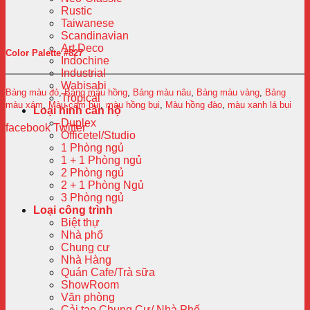
Rustic
Taiwanese
Scandinavian
Art Deco
Color Palette #827
Indochine
Industrial
Wabisabi
Bảng màu đỏ
,
Bảng màu hồng
,
Bảng màu nâu
,
Bảng màu vàng
,
Bảng
Tropical
màu xám
,
Màu cam bụi
,
màu hồng bụi
,
Màu hồng đào
,
màu xanh lá bụi
Loại hình căn hộ
Duplex
facebook
Twitter
Officetel/Studio
1 Phòng ngủ
1 + 1 Phòng ngủ
2 Phòng ngủ
2 + 1 Phòng Ngủ
3 Phòng ngủ
Loại công trình
Biệt thự
Nhà phố
Chung cư
Nhà Hàng
Quán Cafe/Trà sữa
ShowRoom
Văn phòng
Cải tạo Chung Cư/ Nhà Phố