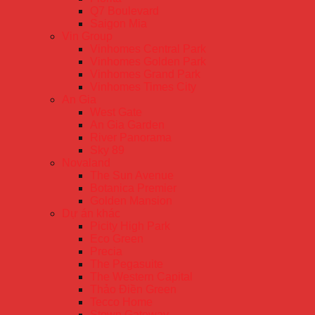
Q7 Boulevard
Saigon Mia
Vin Group
Vinhomes Central Park
Vinhomes Golden Park
Vinhomes Grand Park
Vinhomes Times City
An Gia
West Gate
An Gia Garden
River Panorama
Sky 89
Novaland
The Sun Avenue
Botanica Premier
Golden Mansion
Dự án khác
Picity High Park
Eco Green
Precia
The Pegasuite
The Western Capital
Thảo Điền Green
Tecco Home
Stown Gateway