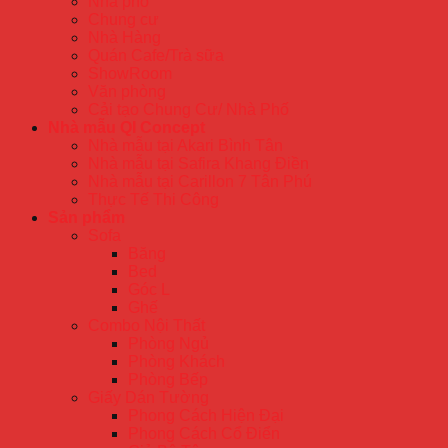
Nhà phố
Chung cư
Nhà Hàng
Quán Cafe/Trà sữa
ShowRoom
Văn phòng
Cải tạo Chung Cư/ Nhà Phố
Nhà mẫu QI Concept
Nhà mẫu tại Akari Bình Tân
Nhà mẫu tại Safira Khang Điền
Nhà mẫu tại Carillon 7 Tân Phú
Thực Tế Thi Công
Sản phẩm
Sofa
Băng
Bed
Góc L
Ghế
Combo Nội Thất
Phòng Ngủ
Phòng Khách
Phòng Bếp
Giấy Dán Tường
Phong Cách Hiện Đại
Phong Cách Cổ Điển