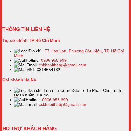
THÔNG TIN LIÊN HỆ
Trụ sở chính TP Hồ Chí Minh
Địa chỉ:
77 Hoa Lan, Phường Cầu Kiệu, TP. Hồ Chí
Minh
Hotline:
0906 955 699
Email:
cskhnoithatqi@gmail.com
MST: 0314654162
Chi nhánh Hà Nội
Địa chỉ: Tòa nhà CornerStone, 16 Phan Chu Trinh,
Hoàn Kiếm, Hà Nội
Hotline:
0906 955 699
Email:
cskhnoithatqi@gmail.com
HỖ TRỢ KHÁCH HÀNG