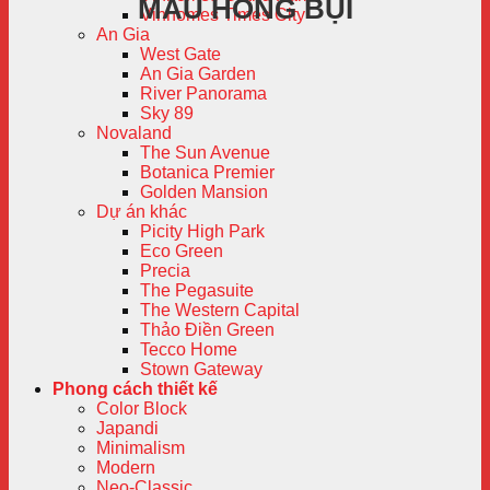
MÀU HỒNG BỤI
Vinhomes Times City
An Gia
West Gate
An Gia Garden
River Panorama
Sky 89
Novaland
The Sun Avenue
Botanica Premier
Golden Mansion
Dự án khác
Picity High Park
Eco Green
Precia
The Pegasuite
The Western Capital
Thảo Điền Green
Tecco Home
Stown Gateway
Phong cách thiết kế
Color Block
Japandi
Minimalism
Modern
Neo-Classic