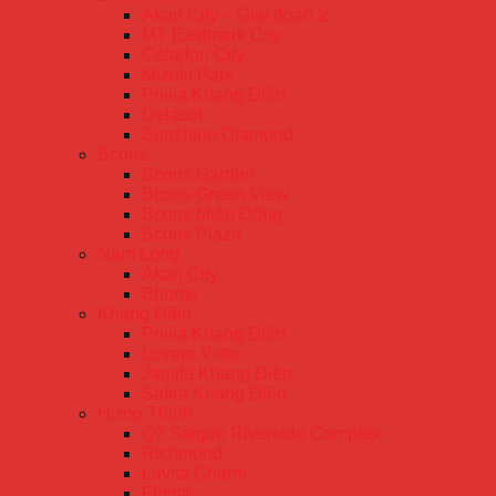
Akari City – Giai đoạn 2
MT Eastmark City
Celadon City
Mizuki Park
Privia Khang Điền
Delasol
Sunshine Diamond
Bcons
Bcons Garden
Bcons Green View
Bcons Miền Đông
Bcons Plaza
Nam Long
Akari City
Ehome
Khang Điền
Privia Khang Điền
Lovera Vista
Jamila Khang Điền
Safira Khang Điền
Hưng Thịnh
Q7 Saigon Riverside Complex
Richmond
Lavita Charm
Florita