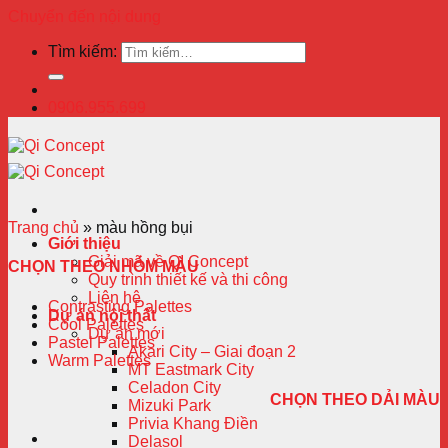
Chuyển đến nội dung
Tìm kiếm:
0906.955.699
Trang chủ
»
màu hồng bụi
Giới thiệu
Giải mã về QI Concept
CHỌN THEO NHÓM MÀU
Quy trình thiết kế và thi công
Liên hệ
Contrasting Palettes
Dự án nội thất
Cool Palettes
Dự án mới
Pastel Palettes
Akari City – Giai đoạn 2
Warm Palettes
MT Eastmark City
Celadon City
CHỌN THEO DẢI MÀU
Mizuki Park
Privia Khang Điền
Delasol