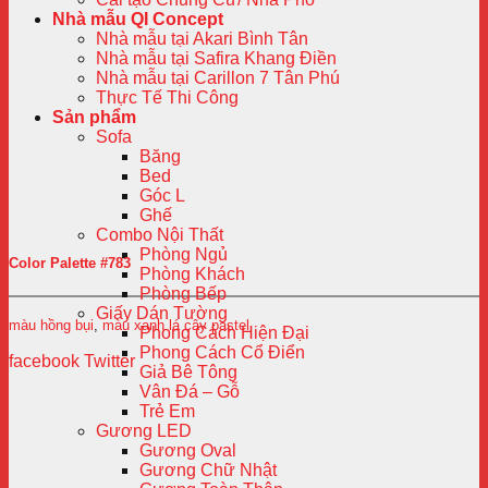
Nhà mẫu QI Concept
Nhà mẫu tại Akari Bình Tân
Nhà mẫu tại Safira Khang Điền
Nhà mẫu tại Carillon 7 Tân Phú
Thực Tế Thi Công
Sản phẩm
Sofa
Băng
Bed
Góc L
Ghế
Combo Nội Thất
Phòng Ngủ
Color Palette #783
Phòng Khách
Phòng Bếp
Giấy Dán Tường
màu hồng bụi
,
màu xanh lá cây pastel
Phong Cách Hiện Đại
Phong Cách Cổ Điển
facebook
Twitter
Giả Bê Tông
Vân Đá – Gỗ
Trẻ Em
Gương LED
Gương Oval
Gương Chữ Nhật