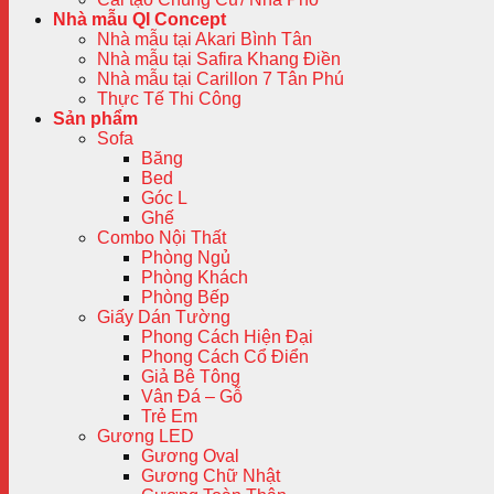
Nhà mẫu QI Concept
Nhà mẫu tại Akari Bình Tân
Nhà mẫu tại Safira Khang Điền
Nhà mẫu tại Carillon 7 Tân Phú
Thực Tế Thi Công
Sản phẩm
Sofa
Băng
Bed
Góc L
Ghế
Combo Nội Thất
Phòng Ngủ
Phòng Khách
Phòng Bếp
Giấy Dán Tường
Phong Cách Hiện Đại
Phong Cách Cổ Điển
Giả Bê Tông
Vân Đá – Gỗ
Trẻ Em
Gương LED
Gương Oval
Gương Chữ Nhật