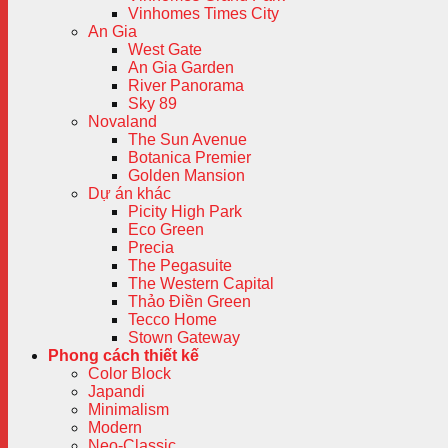
Vinhomes Times City
An Gia
West Gate
An Gia Garden
River Panorama
Sky 89
Novaland
The Sun Avenue
Botanica Premier
Golden Mansion
Dự án khác
Picity High Park
Eco Green
Precia
The Pegasuite
The Western Capital
Thảo Điền Green
Tecco Home
Stown Gateway
Phong cách thiết kế
Color Block
Japandi
Minimalism
Modern
Neo-Classic