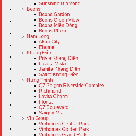
Sunshine Diamond
Bcons
Bcons Garden
Bcons Green View
Bcons Miền Đông
Bcons Plaza
Nam Long
Akari City
Ehome
Khang Điền
Privia Khang Điền
Lovera Vista
Jamila Khang Điền
Safira Khang Điền
Hưng Thịnh
Q7 Saigon Riverside Complex
Richmond
Lavita Charm
Florita
Q7 Boulevard
Saigon Mia
Vin Group
Vinhomes Central Park
Vinhomes Golden Park
Vinhomes Grand Park