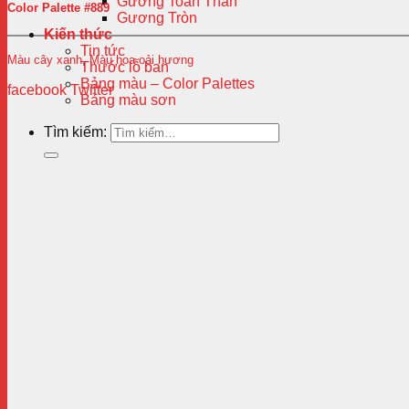
Gương Toàn Thân
Color Palette #889
Gương Tròn
Kiến thức
Tin tức
Màu cây xanh
,
Màu hoa oải hương
Thước lỗ ban
Bảng màu – Color Palettes
facebook
Twitter
Bảng màu sơn
Tìm kiếm: