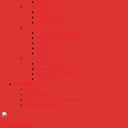
Ghế
Combo Nội Thất
Phòng Ngủ
Phòng Khách
Phòng Bếp
Giấy Dán Tường
Phong Cách Hiện Đại
Phong Cách Cổ Điển
Giả Bê Tông
Vân Đá – Gỗ
Trẻ Em
Gương LED
Gương Oval
Gương Chữ Nhật
Gương Toàn Thân
Gương Tròn
Kiến thức
Tin tức
Thước lỗ ban
Bảng màu – Color Palettes
Bảng màu sơn
0906955699