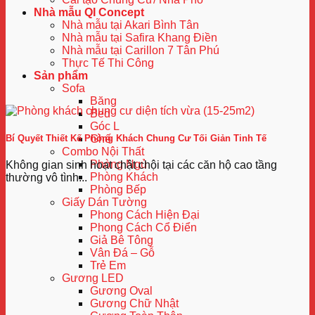
Nhà mẫu QI Concept
Nhà mẫu tại Akari Bình Tân
Nhà mẫu tại Safira Khang Điền
Nhà mẫu tại Carillon 7 Tân Phú
Thực Tế Thi Công
Sản phẩm
Sofa
Băng
Bed
Góc L
Bí Quyết Thiết Kế Phòng Khách Chung Cư Tối Giản Tinh Tế
Ghế
Combo Nội Thất
Phòng Ngủ
Không gian sinh hoạt chật chội tại các căn hộ cao tầng
Phòng Khách
thường vô tình...
Phòng Bếp
Giấy Dán Tường
Phong Cách Hiện Đại
Phong Cách Cổ Điển
Giả Bê Tông
Vân Đá – Gỗ
Trẻ Em
Gương LED
Gương Oval
Gương Chữ Nhật