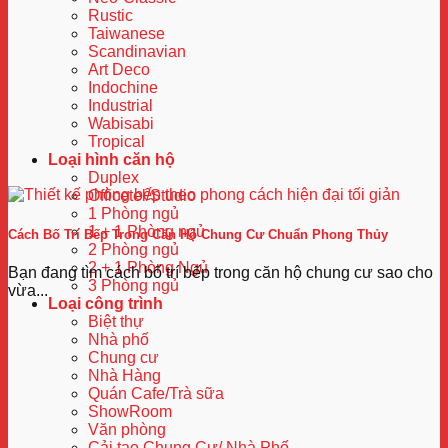
Rustic
Taiwanese
Scandinavian
Art Deco
Indochine
Industrial
Wabisabi
Tropical
Loại hình căn hộ
Duplex
Officetel/Studio
1 Phòng ngủ
1 + 1 Phòng ngủ
Cách Bố Trí Bếp Trong Căn Hộ Chung Cư Chuẩn Phong Thủy
2 Phòng ngủ
2 + 1 Phòng Ngủ
Bạn đang tìm cách bố trí bếp trong căn hộ chung cư sao cho
3 Phòng ngủ
vừa...
Loại công trình
Biệt thự
Nhà phố
Chung cư
Nhà Hàng
Quán Cafe/Trà sữa
ShowRoom
Văn phòng
Cải tạo Chung Cư/ Nhà Phố