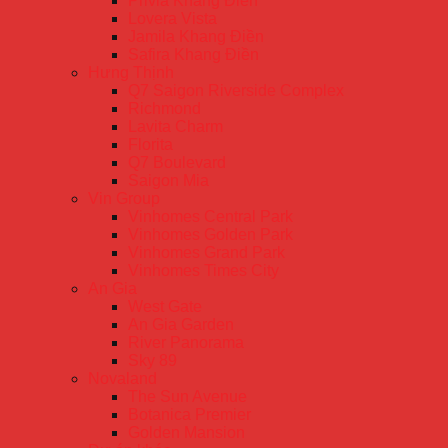
Privia Khang Điền
Lovera Vista
Jamila Khang Điền
Safira Khang Điền
Hưng Thịnh
Q7 Saigon Riverside Complex
Richmond
Lavita Charm
Florita
Q7 Boulevard
Saigon Mia
Vin Group
Vinhomes Central Park
Vinhomes Golden Park
Vinhomes Grand Park
Vinhomes Times City
An Gia
West Gate
An Gia Garden
River Panorama
Sky 89
Novaland
The Sun Avenue
Botanica Premier
Golden Mansion