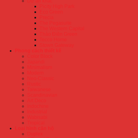
Dự án khác
Picity High Park
Eco Green
Precia
The Pegasuite
The Western Capital
Thảo Điền Green
Tecco Home
Stown Gateway
Phong cách thiết kế
Color Block
Japandi
Minimalism
Modern
Neo-Classic
Rustic
Taiwanese
Scandinavian
Art Deco
Indochine
Industrial
Wabisabi
Tropical
Loại hình căn hộ
Duplex