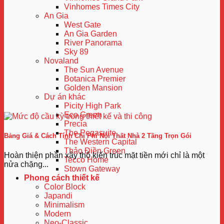
Vinhomes Times City
An Gia
West Gate
An Gia Garden
River Panorama
Sky 89
Novaland
The Sun Avenue
Botanica Premier
Golden Mansion
Dự án khác
Picity High Park
Eco Green
Precia
The Pegasuite
Bảng Giá & Cách Tính Chi Phí Nội Thất Nhà 2 Tầng Trọn Gói
The Western Capital
Thảo Điền Green
Hoàn thiện phần xây thô kiến trúc mặt tiền mới chỉ là một
Tecco Home
nửa chặng...
Stown Gateway
Phong cách thiết kế
Color Block
Japandi
Minimalism
Modern
Neo-Classic