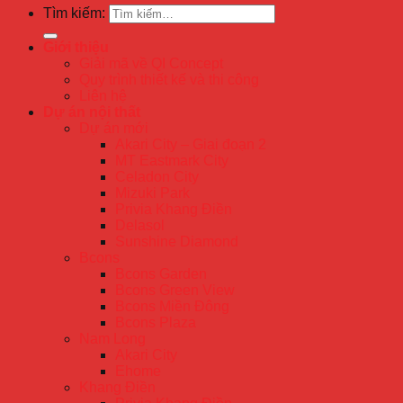
Tìm kiếm:
Giới thiệu
Giải mã về QI Concept
Quy trình thiết kế và thi công
Liên hệ
Dự án nội thất
Dự án mới
Akari City – Giai đoạn 2
MT Eastmark City
Celadon City
Mizuki Park
Privia Khang Điền
Delasol
Sunshine Diamond
Bcons
Bcons Garden
Bcons Green View
Bcons Miền Đông
Bcons Plaza
Nam Long
Akari City
Ehome
Khang Điền