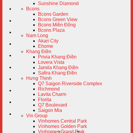
Sunshine Diamond
Bcons
Bcons Garden
Bcons Green View
Bcons Miền Đông
Bcons Plaza
Nam Long
Akari City
Ehome
Khang Điền
Privia Khang Điền
Lovera Vista
Jamila Khang Điền
Safira Khang Điền
Hưng Thịnh
Q7 Saigon Riverside Complex
Richmond
Lavita Charm
Florita
Q7 Boulevard
Saigon Mia
Vin Group
Vinhomes Central Park
Vinhomes Golden Park
Vinhomes Grand Park