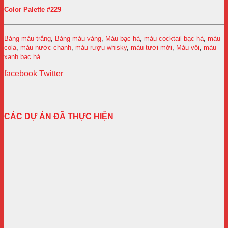
Color Palette #229
Bảng màu trắng
,
Bảng màu vàng
,
Màu bạc hà
,
màu cocktail bạc hà
,
màu
cola
,
màu nước chanh
,
màu rượu whisky
,
màu tươi mới
,
Màu vôi
,
màu
xanh bạc hà
facebook
Twitter
CÁC DỰ ÁN ĐÃ THỰC HIỆN