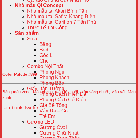
Nhà mẫu QI Concept
Nhà mẫu tại Akari Bình Tân
Nhà mẫu tại Safira Khang Điền
Nhà mẫu tại Carillon 7 Tân Phú
Thực Tế Thi Công
Sản phẩm
Sofa
Băng
Bed
Góc L
Ghế
Combo Nội Thất
Phòng Ngủ
Color Palette #899
Phòng Khách
Phòng Bếp
Giấy Dán Tường
Bảng màu vàng
,
Màu chanh
,
màu lá chuối
,
màu vàng chuối
,
Màu vôi
,
Màu
Phong Cách Hiện Đại
xanh
Phong Cách Cổ Điển
Giả Bê Tông
facebook
Twitter
Vân Đá – Gỗ
Trẻ Em
Gương LED
Gương Oval
Gương Chữ Nhật