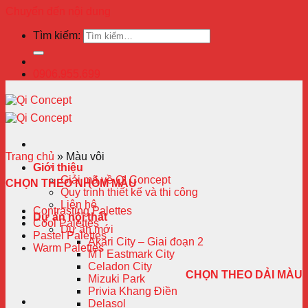
Chuyển đến nội dung
Tìm kiếm:
0906.955.699
Trang chủ
»
Màu vôi
Giới thiệu
Giải mã về QI Concept
CHỌN THEO NHÓM MÀU
Quy trình thiết kế và thi công
Liên hệ
Contrasting Palettes
Dự án nội thất
Cool Palettes
Dự án mới
Pastel Palettes
Akari City – Giai đoạn 2
Warm Palettes
MT Eastmark City
Celadon City
CHỌN THEO DẢI MÀU
Mizuki Park
Privia Khang Điền
Delasol