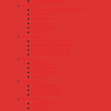
Safira Khang Điền
Hưng Thịnh
Q7 Saigon Riverside Complex
Richmond
Lavita Charm
Florita
Q7 Boulevard
Saigon Mia
Vin Group
Vinhomes Central Park
Vinhomes Golden Park
Vinhomes Grand Park
Vinhomes Times City
An Gia
West Gate
An Gia Garden
River Panorama
Sky 89
Novaland
The Sun Avenue
Botanica Premier
Golden Mansion
Dự án khác
Picity High Park
Eco Green