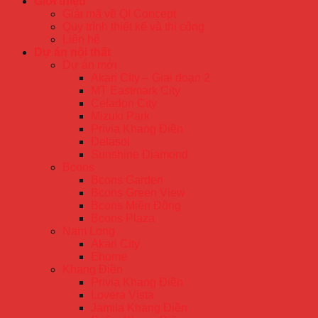
Giới thiệu
Giải mã về QI Concept
Quy trình thiết kế và thi công
Liên hệ
Dự án nội thất
Dự án mới
Akari City – Giai đoạn 2
MT Eastmark City
Celadon City
Mizuki Park
Privia Khang Điền
Delasol
Sunshine Diamond
Bcons
Bcons Garden
Bcons Green View
Bcons Miền Đông
Bcons Plaza
Nam Long
Akari City
Ehome
Khang Điền
Privia Khang Điền
Lovera Vista
Jamila Khang Điền