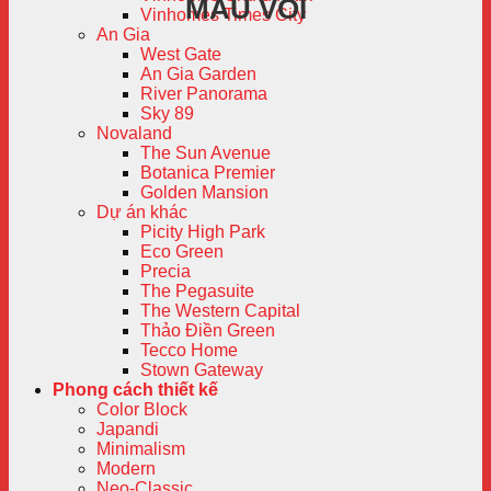
MÀU VÔI
Vinhomes Times City
An Gia
West Gate
An Gia Garden
River Panorama
Sky 89
Novaland
The Sun Avenue
Botanica Premier
Golden Mansion
Dự án khác
Picity High Park
Eco Green
Precia
The Pegasuite
The Western Capital
Thảo Điền Green
Tecco Home
Stown Gateway
Phong cách thiết kế
Color Block
Japandi
Minimalism
Modern
Neo-Classic