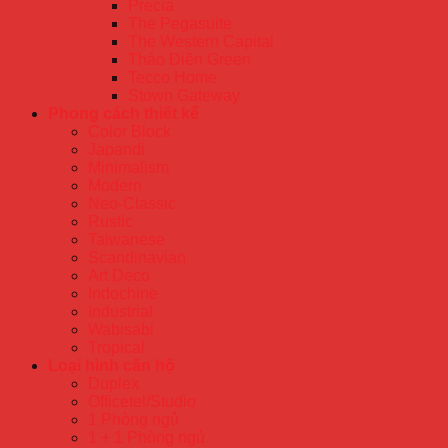
Precia
The Pegasuite
The Western Capital
Thảo Điền Green
Tecco Home
Stown Gateway
Phong cách thiết kế
Color Block
Japandi
Minimalism
Modern
Neo-Classic
Rustic
Taiwanese
Scandinavian
Art Deco
Indochine
Industrial
Wabisabi
Tropical
Loại hình căn hộ
Duplex
Officetel/Studio
1 Phòng ngủ
1 + 1 Phòng ngủ