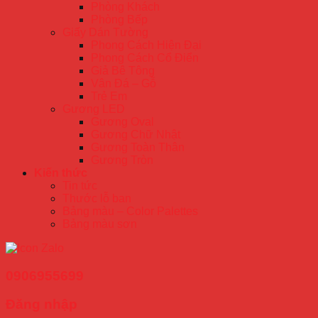
Phòng Khách
Phòng Bếp
Giấy Dán Tường
Phong Cách Hiện Đại
Phong Cách Cổ Điển
Giả Bê Tông
Vân Đá – Gỗ
Trẻ Em
Gương LED
Gương Oval
Gương Chữ Nhật
Gương Toàn Thân
Gương Tròn
Kiến thức
Tin tức
Thước lỗ ban
Bảng màu – Color Palettes
Bảng màu sơn
0906955699
Đăng nhập