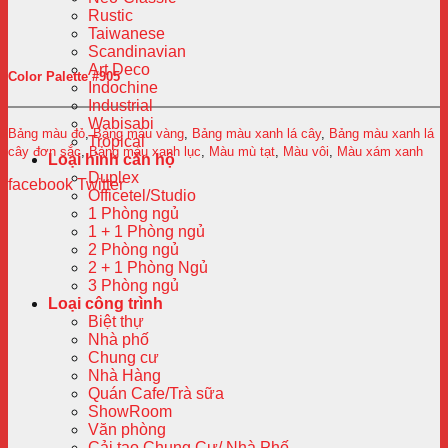
Rustic
Taiwanese
Scandinavian
Art Deco
Color Palette #905
Indochine
Industrial
Wabisabi
Bảng màu đỏ
,
Bảng màu vàng
,
Bảng màu xanh lá cây
,
Bảng màu xanh lá
Tropical
cây đơn sắc
,
Bảng màu xanh lục
,
Màu mù tạt
,
Màu vôi
,
Màu xám xanh
Loại hình căn hộ
Duplex
facebook
Twitter
Officetel/Studio
1 Phòng ngủ
1 + 1 Phòng ngủ
2 Phòng ngủ
2 + 1 Phòng Ngủ
3 Phòng ngủ
Loại công trình
Biệt thự
Nhà phố
Chung cư
Nhà Hàng
Quán Cafe/Trà sữa
ShowRoom
Văn phòng
Cải tạo Chung Cư/ Nhà Phố