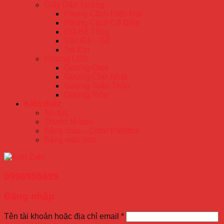
Giấy Dán Tường
Phong Cách Hiện Đại
Phong Cách Cổ Điển
Giả Bê Tông
Vân Đá – Gỗ
Trẻ Em
Gương LED
Gương Oval
Gương Chữ Nhật
Gương Toàn Thân
Gương Tròn
Kiến thức
Tin tức
Thước lỗ ban
Bảng màu – Color Palettes
Bảng màu sơn
0906955699
Đăng nhập
Tên tài khoản hoặc địa chỉ email
*