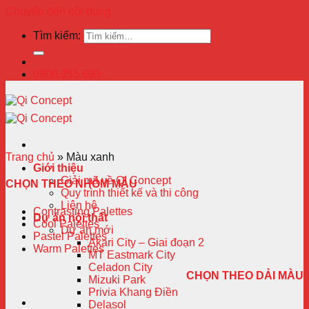
Chuyển đến nội dung
Tìm kiếm:
0906.955.699
Trang chủ
»
Màu xanh
Giới thiệu
Giải mã về QI Concept
CHỌN THEO NHÓM MÀU
Quy trình thiết kế và thi công
Liên hệ
Contrasting Palettes
Dự án nội thất
Cool Palettes
Dự án mới
Pastel Palettes
Akari City – Giai đoạn 2
Warm Palettes
MT Eastmark City
Celadon City
CHỌN THEO DẢI MÀU
Mizuki Park
Privia Khang Điền
Delasol