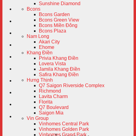
Sunshine Diamond
Bcons
Bcons Garden
Bcons Green View
Bcons Miền Đông
Bcons Plaza
Nam Long
Akari City
Ehome
Khang Điền
Privia Khang Điền
Lovera Vista
Jamila Khang Điền
Safira Khang Điền
Hưng Thịnh
Q7 Saigon Riverside Complex
Richmond
Lavita Charm
Florita
Q7 Boulevard
Saigon Mia
Vin Group
Vinhomes Central Park
Vinhomes Golden Park
Vinhomes Grand Park