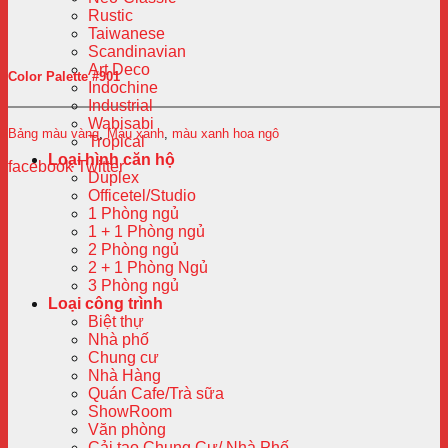
Rustic
Taiwanese
Scandinavian
Art Deco
Color Palette #901
Indochine
Industrial
Wabisabi
Bảng màu vàng
,
Màu xanh
,
màu xanh hoa ngô
Tropical
Loại hình căn hộ
facebook
Twitter
Duplex
Officetel/Studio
1 Phòng ngủ
1 + 1 Phòng ngủ
2 Phòng ngủ
2 + 1 Phòng Ngủ
3 Phòng ngủ
Loại công trình
Biệt thự
Nhà phố
Chung cư
Nhà Hàng
Quán Cafe/Trà sữa
ShowRoom
Văn phòng
Cải tạo Chung Cư/ Nhà Phố