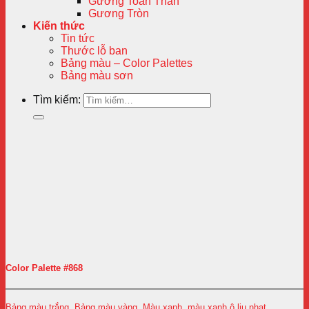
Gương Toàn Thân
Gương Tròn
Kiến thức
Tin tức
Thước lỗ ban
Bảng màu – Color Palettes
Bảng màu sơn
Tìm kiếm:
Color Palette #868
Bảng màu trắng
,
Bảng màu vàng
,
Màu xanh
,
màu xanh ô liu nhạt