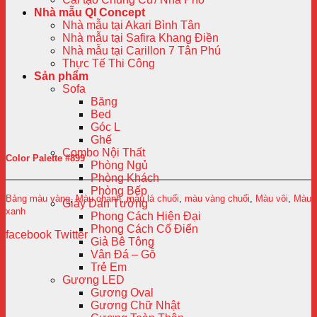
Nhà mẫu QI Concept
Nhà mẫu tại Akari Bình Tân
Nhà mẫu tại Safira Khang Điền
Nhà mẫu tại Carillon 7 Tân Phú
Thực Tế Thi Công
Sản phẩm
Sofa
Băng
Bed
Góc L
Ghế
Combo Nội Thất
Color Palette #899
Phòng Ngủ
Phòng Khách
Phòng Bếp
Bảng màu vàng
,
Màu chanh
,
màu lá chuối
,
màu vàng chuối
,
Màu vôi
,
Màu
Giấy Dán Tường
xanh
Phong Cách Hiện Đại
Phong Cách Cổ Điển
facebook
Twitter
Giả Bê Tông
Vân Đá – Gỗ
Trẻ Em
Gương LED
Gương Oval
Gương Chữ Nhật