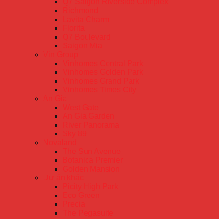
Q7 Saigon Riverside Complex
Richmond
Lavita Charm
Florita
Q7 Boulevard
Saigon Mia
Vin Group
Vinhomes Central Park
Vinhomes Golden Park
Vinhomes Grand Park
Vinhomes Times City
An Gia
West Gate
An Gia Garden
River Panorama
Sky 89
Novaland
The Sun Avenue
Botanica Premier
Golden Mansion
Dự án khác
Picity High Park
Eco Green
Precia
The Pegasuite