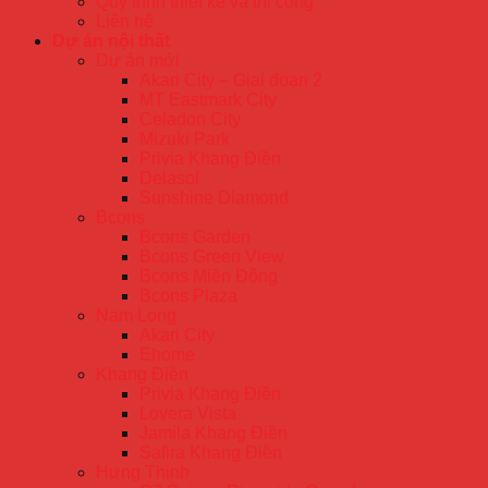
Quy trình thiết kế và thi công
Liên hệ
Dự án nội thất
Dự án mới
Akari City – Giai đoạn 2
MT Eastmark City
Celadon City
Mizuki Park
Privia Khang Điền
Delasol
Sunshine Diamond
Bcons
Bcons Garden
Bcons Green View
Bcons Miền Đông
Bcons Plaza
Nam Long
Akari City
Ehome
Khang Điền
Privia Khang Điền
Lovera Vista
Jamila Khang Điền
Safira Khang Điền
Hưng Thịnh