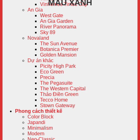
MÀU XANH
Vinhomes Times City
An Gia
West Gate
An Gia Garden
River Panorama
Sky 89
Novaland
The Sun Avenue
Botanica Premier
Golden Mansion
Dự án khác
Picity High Park
Eco Green
Precia
The Pegasuite
The Western Capital
Thảo Điền Green
Tecco Home
Stown Gateway
Phong cách thiết kế
Color Block
Japandi
Minimalism
Modern
Neo-Classic