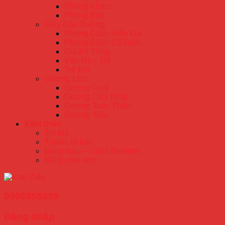
Phòng Khách
Phòng Bếp
Giấy Dán Tường
Phong Cách Hiện Đại
Phong Cách Cổ Điển
Giả Bê Tông
Vân Đá – Gỗ
Trẻ Em
Gương LED
Gương Oval
Gương Chữ Nhật
Gương Toàn Thân
Gương Tròn
Kiến thức
Tin tức
Thước lỗ ban
Bảng màu – Color Palettes
Bảng màu sơn
0906955699
Đăng nhập