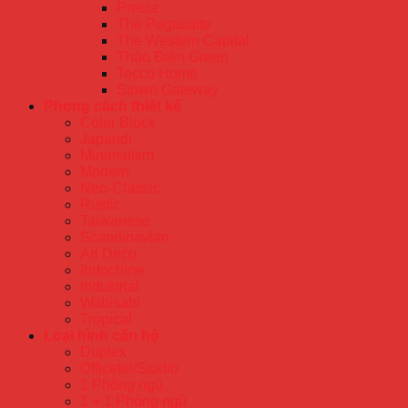
Precia
The Pegasuite
The Western Capital
Thảo Điền Green
Tecco Home
Stown Gateway
Phong cách thiết kế
Color Block
Japandi
Minimalism
Modern
Neo-Classic
Rustic
Taiwanese
Scandinavian
Art Deco
Indochine
Industrial
Wabisabi
Tropical
Loại hình căn hộ
Duplex
Officetel/Studio
1 Phòng ngủ
1 + 1 Phòng ngủ