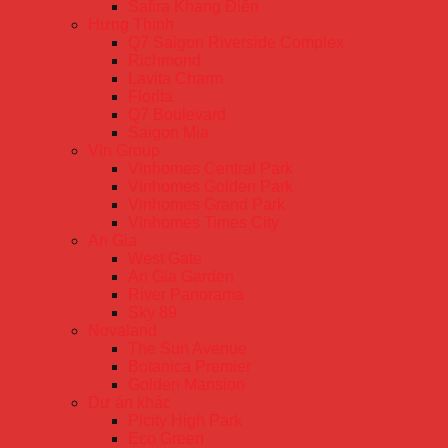
Safira Khang Điền
Hưng Thịnh
Q7 Saigon Riverside Complex
Richmond
Lavita Charm
Florita
Q7 Boulevard
Saigon Mia
Vin Group
Vinhomes Central Park
Vinhomes Golden Park
Vinhomes Grand Park
Vinhomes Times City
An Gia
West Gate
An Gia Garden
River Panorama
Sky 89
Novaland
The Sun Avenue
Botanica Premier
Golden Mansion
Dự án khác
Picity High Park
Eco Green