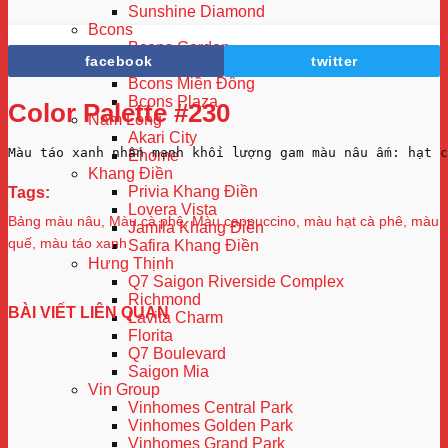
Sunshine Diamond
Bcons
Bcons Garden
facebook
twitter
Bcons Green View
Bcons Miền Đông
Bcons Plaza
Color Palette #230
Nam Long
Akari City
Màu táo xanh nhấn mạnh khối lượng gam màu nâu ấm: hạt 
Ehome
Khang Điền
Privia Khang Điền
Tags:
Lovera Vista
Bảng màu nâu
,
Màu cà phê
,
Màu cappuccino
,
màu hạt cà phê
,
màu
Jamila Khang Điền
quế
,
màu táo xanh
Safira Khang Điền
Hưng Thịnh
Q7 Saigon Riverside Complex
Richmond
BÀI VIẾT LIÊN QUAN
Lavita Charm
Florita
Q7 Boulevard
Saigon Mia
Vin Group
Vinhomes Central Park
Vinhomes Golden Park
Vinhomes Grand Park