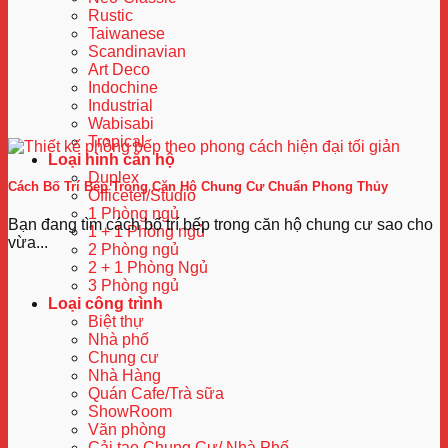
Rustic
Taiwanese
Scandinavian
Art Deco
Indochine
Industrial
Wabisabi
Tropical
Loại hình căn hộ
Duplex
Cách Bố Trí Bếp Trong Căn Hộ Chung Cư Chuẩn Phong Thủy
Officetel/Studio
1 Phòng ngủ
Bạn đang tìm cách bố trí bếp trong căn hộ chung cư sao cho
1 + 1 Phòng ngủ
vừa...
2 Phòng ngủ
2 + 1 Phòng Ngủ
3 Phòng ngủ
Loại công trình
Biệt thự
Nhà phố
Chung cư
Nhà Hàng
Quán Cafe/Trà sữa
ShowRoom
Văn phòng
Cải tạo Chung Cư/ Nhà Phố