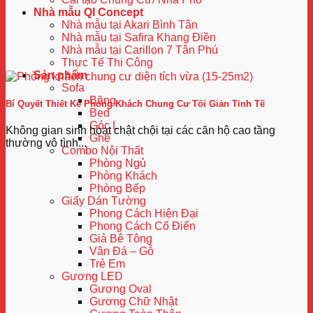
Nhà mẫu QI Concept
Nhà mẫu tại Akari Bình Tân
Nhà mẫu tại Safira Khang Điền
Nhà mẫu tại Carillon 7 Tân Phú
Thực Tế Thi Công
Sản phẩm
Sofa
Băng
Bí Quyết Thiết Kế Phòng Khách Chung Cư Tối Giản Tinh Tế
Bed
Góc L
Không gian sinh hoạt chật chội tại các căn hộ cao tầng
Ghế
thường vô tình...
Combo Nội Thất
Phòng Ngủ
Phòng Khách
Phòng Bếp
Giấy Dán Tường
Phong Cách Hiện Đại
Phong Cách Cổ Điển
Giả Bê Tông
Vân Đá – Gỗ
Trẻ Em
Gương LED
Gương Oval
Gương Chữ Nhật