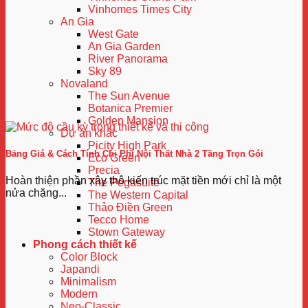
Vinhomes Times City
An Gia
West Gate
An Gia Garden
River Panorama
Sky 89
Novaland
The Sun Avenue
Botanica Premier
Golden Mansion
Dự án khác
Picity High Park
Bảng Giá & Cách Tính Chi Phí Nội Thất Nhà 2 Tầng Trọn Gói
Eco Green
Precia
Hoàn thiện phần xây thô kiến trúc mặt tiền mới chỉ là một
The Pegasuite
nửa chặng...
The Western Capital
Thảo Điền Green
Tecco Home
Stown Gateway
Phong cách thiết kế
Color Block
Japandi
Minimalism
Modern
Neo-Classic