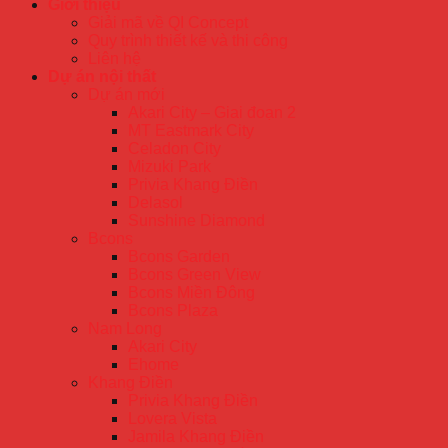
Giới thiệu
Giải mã về QI Concept
Quy trình thiết kế và thi công
Liên hệ
Dự án nội thất
Dự án mới
Akari City – Giai đoạn 2
MT Eastmark City
Celadon City
Mizuki Park
Privia Khang Điền
Delasol
Sunshine Diamond
Bcons
Bcons Garden
Bcons Green View
Bcons Miền Đông
Bcons Plaza
Nam Long
Akari City
Ehome
Khang Điền
Privia Khang Điền
Lovera Vista
Jamila Khang Điền