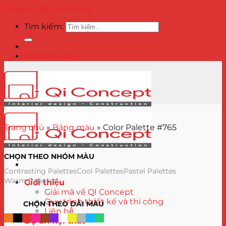
Chuyển đến nội dung
Tìm kiếm:
0906.955.699
Trang chủ
»
Bảng màu
»
Color Palette #765
CHỌN THEO NHÓM MÀU
Contrasting Palettes
Cool Palettes
Pastel Palettes
Warm Palettes
Giới thiệu
Giải mã về QI Concept
Quy trình thiết kế và thi công
CHỌN THEO DẢI MÀU
Liên hệ
Dự án nội thất