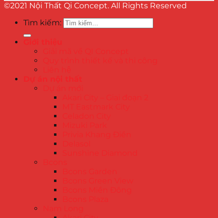
©2021 Nội Thất Qi Concept. All Rights Reserved
Tìm kiếm:
Giới thiệu
Giải mã về QI Concept
Quy trình thiết kế và thi công
Liên hệ
Dự án nội thất
Dự án mới
Akari City – Giai đoạn 2
MT Eastmark City
Celadon City
Mizuki Park
Privia Khang Điền
Delasol
Sunshine Diamond
Bcons
Bcons Garden
Bcons Green View
Bcons Miền Đông
Bcons Plaza
Nam Long
Akari City