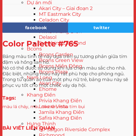
Dự án mới
Akari City – Giai đoạn 2
MT Eastmark City
Celadon City
Mizuki Park
facebook
twitter
Privia Khang Điền
Delasol
Color Palette #765
Sunshine Diamond
Bcons
Bcons Garden
Bảng màu tinh tế này dựa trên sự tương phản giữa tím
Bcons Green View
đậm và hồng san hô.
Bcons Miền Đông
Nó có thể được sử dụng khi lựa chọn màu sắc cho nhà.
Bcons Plaza
Đặc biệt, những màu này rất phù hợp cho phòng ngủ.
Nam Long
Trong tủ quần áo của một phụ nữ trẻ, bảng màu này sẽ
Akari City
phục vụ tốt cho một chiếc váy dạ hội.
Ehome
Khang Điền
Tags:
Privia Khang Điền
Lovera Vista
màu lá cháy
,
màu nâu xỉn
,
màu tím bụi
Jamila Khang Điền
Safira Khang Điền
Hưng Thịnh
BÀI VIẾT LIÊN QUAN
Q7 Saigon Riverside Complex
Richmond