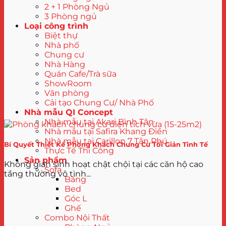
2 + 1 Phòng Ngủ
3 Phòng ngủ
Loại công trình
Biệt thự
Nhà phố
Chung cư
Nhà Hàng
Quán Cafe/Trà sữa
ShowRoom
Văn phòng
Cải tạo Chung Cư/ Nhà Phố
Nhà mẫu QI Concept
Nhà mẫu tại Akari Bình Tân
Nhà mẫu tại Safira Khang Điền
Nhà mẫu tại Carillon 7 Tân Phú
Bí Quyết Thiết Kế Phòng Khách Chung Cư Tối Giản Tinh Tế
Thực Tế Thi Công
Sản phẩm
Không gian sinh hoạt chật chội tại các căn hộ cao
Sofa
tầng thường vô tình...
Băng
Bed
Góc L
Ghế
Combo Nội Thất