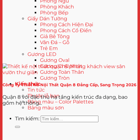
Phòng Ngủ
Phòng Khách
Phòng Bếp
Giấy Dán Tường
Phong Cách Hiện Đại
Phong Cách Cổ Điển
Giả Bê Tông
Vân Đá – Gỗ
Trẻ Em
Gương LED
Gương Oval
Gương Chữ Nhật
Gương Toàn Thân
Gương Tròn
Kiến thức
Công Ty Thiết Kế Nội Thất Quận 8 Đẳng Cấp, Sang Trọng 2026
Tin tức
Thước lỗ ban
Quận 8 với đặc thù hạ tầng kiến trúc đa dạng, bao
Bảng màu – Color Palettes
gồm hệ thống...
Bảng màu sơn
Tìm kiếm: