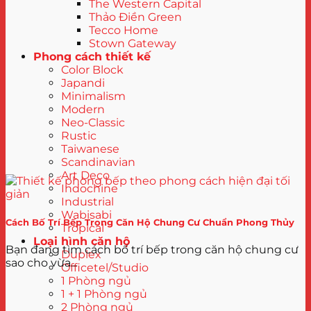
The Western Capital
Thảo Điền Green
Tecco Home
Stown Gateway
Phong cách thiết kế
Color Block
Japandi
Minimalism
Modern
Neo-Classic
Rustic
Taiwanese
Scandinavian
Art Deco
Indochine
Industrial
Wabisabi
Cách Bố Trí Bếp Trong Căn Hộ Chung Cư Chuẩn Phong Thủy
Tropical
Loại hình căn hộ
Bạn đang tìm cách bố trí bếp trong căn hộ chung cư
Duplex
sao cho vừa...
Officetel/Studio
1 Phòng ngủ
1 + 1 Phòng ngủ
2 Phòng ngủ