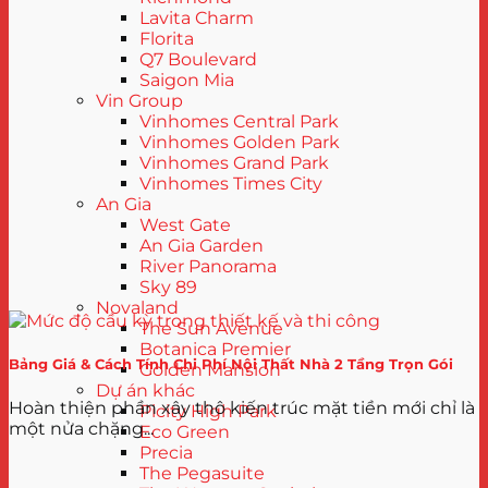
Lavita Charm
Florita
Q7 Boulevard
Saigon Mia
Vin Group
Vinhomes Central Park
Vinhomes Golden Park
Vinhomes Grand Park
Vinhomes Times City
An Gia
West Gate
An Gia Garden
River Panorama
Sky 89
Novaland
The Sun Avenue
Botanica Premier
Bảng Giá & Cách Tính Chi Phí Nội Thất Nhà 2 Tầng Trọn Gói
Golden Mansion
Dự án khác
Hoàn thiện phần xây thô kiến trúc mặt tiền mới chỉ là
Picity High Park
một nửa chặng...
Eco Green
Precia
The Pegasuite