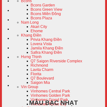
Bcons
Bcons Garden
Bcons Green View
Bcons Miền Đông
Bcons Plaza
Nam Long
Akari City
Ehome
Khang Điền
Privia Khang Điền
Lovera Vista
Jamila Khang Điền
Safira Khang Điền
Hưng Thịnh
Q7 Saigon Riverside Complex
Richmond
Lavita Charm
Florita
Q7 Boulevard
Saigon Mia
Vin Group
Vinhomes Central Park
Vinhomes Golden Park
Vinhomes Grand Park
MÀU BẠC NHẠT
Vinhomes Times City