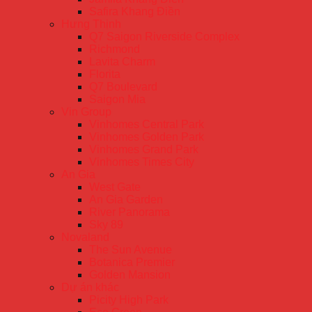
Safira Khang Điền
Hưng Thịnh
Q7 Saigon Riverside Complex
Richmond
Lavita Charm
Florita
Q7 Boulevard
Saigon Mia
Vin Group
Vinhomes Central Park
Vinhomes Golden Park
Vinhomes Grand Park
Vinhomes Times City
An Gia
West Gate
An Gia Garden
River Panorama
Sky 89
Novaland
The Sun Avenue
Botanica Premier
Golden Mansion
Dự án khác
Picity High Park