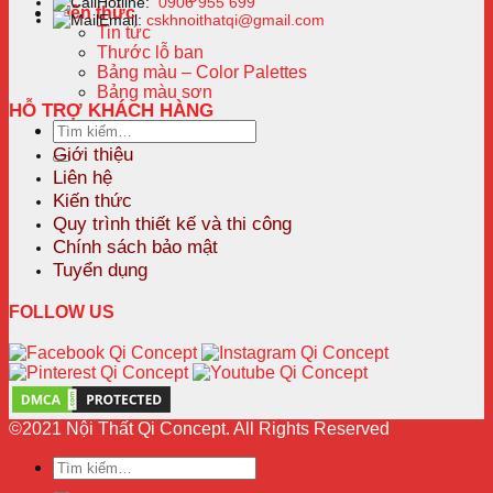
Hotline:
0906 955 699
Kiến thức
Email:
cskhnoithatqi@gmail.com
Tin tức
Thước lỗ ban
Bảng màu – Color Palettes
Bảng màu sơn
HỖ TRỢ KHÁCH HÀNG
Tìm
kiếm:
Giới thiệu
Liên hệ
Kiến thức
Quy trình thiết kế và thi công
Chính sách bảo mật
Tuyển dụng
FOLLOW US
©2021 Nội Thất Qi Concept. All Rights Reserved
Tìm
kiếm: