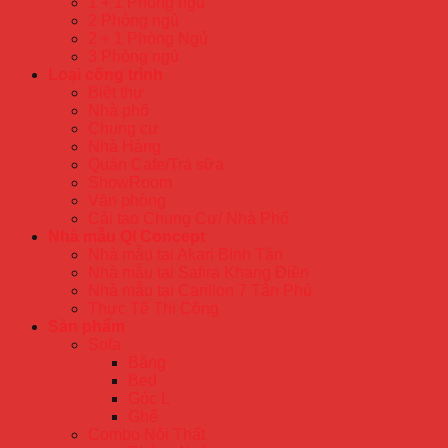
1 + 1 Phòng ngủ
2 Phòng ngủ
2 + 1 Phòng Ngủ
3 Phòng ngủ
Loại công trình
Biệt thự
Nhà phố
Chung cư
Nhà Hàng
Quán Cafe/Trà sữa
ShowRoom
Văn phòng
Cải tạo Chung Cư/ Nhà Phố
Nhà mẫu QI Concept
Nhà mẫu tại Akari Bình Tân
Nhà mẫu tại Safira Khang Điền
Nhà mẫu tại Carillon 7 Tân Phú
Thực Tế Thi Công
Sản phẩm
Sofa
Băng
Bed
Góc L
Ghế
Combo Nội Thất