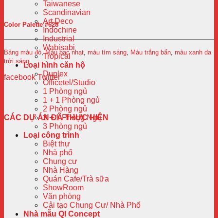
Taiwanese
Scandinavian
Art Deco
Color Palette #628
Indochine
Industrial
Wabisabi
Bảng màu đỏ
,
Màu bạc nhạt
,
màu tím sáng
,
Màu trắng bẩn
,
màu xanh da
Tropical
trời sáng
Loại hình căn hộ
Duplex
facebook
Twitter
Officetel/Studio
1 Phòng ngủ
1 + 1 Phòng ngủ
2 Phòng ngủ
CÁC DỰ ÁN ĐÃ THỰC HIỆN
2 + 1 Phòng Ngủ
3 Phòng ngủ
Loại công trình
Biệt thự
Nhà phố
Chung cư
Nhà Hàng
Quán Cafe/Trà sữa
ShowRoom
Văn phòng
Cải tạo Chung Cư/ Nhà Phố
Nhà mẫu QI Concept