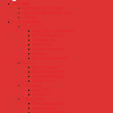
Giới thiệu
Giải mã về QI Concept
Quy trình thiết kế và thi công
Liên hệ
Dự án nội thất
Dự án mới
Akari City – Giai đoạn 2
MT Eastmark City
Celadon City
Mizuki Park
Privia Khang Điền
Delasol
Sunshine Diamond
Bcons
Bcons Garden
Bcons Green View
Bcons Miền Đông
Bcons Plaza
Nam Long
Akari City
Ehome
Khang Điền
Privia Khang Điền
Lovera Vista
Jamila Khang Điền