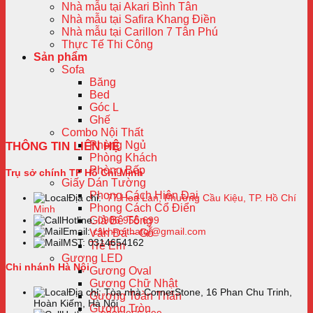
Nhà mẫu tại Akari Bình Tân
Nhà mẫu tại Safira Khang Điền
Nhà mẫu tại Carillon 7 Tân Phú
Thực Tế Thi Công
Sản phẩm
Sofa
Băng
Bed
Góc L
Ghế
Combo Nội Thất
Phòng Ngủ
THÔNG TIN LIÊN HỆ
Phòng Khách
Phòng Bếp
Trụ sở chính TP Hồ Chí Minh
Giấy Dán Tường
Phong Cách Hiện Đại
Địa chỉ:
77 Hoa Lan, Phường Cầu Kiệu, TP. Hồ Chí
Phong Cách Cổ Điển
Minh
Giả Bê Tông
Hotline:
0906 955 699
Email:
cskhnoithatqi@gmail.com
Vân Đá – Gỗ
MST: 0314654162
Trẻ Em
Gương LED
Chi nhánh Hà Nội
Gương Oval
Gương Chữ Nhật
Địa chỉ: Tòa nhà CornerStone, 16 Phan Chu Trinh,
Gương Toàn Thân
Hoàn Kiếm, Hà Nội
Gương Tròn