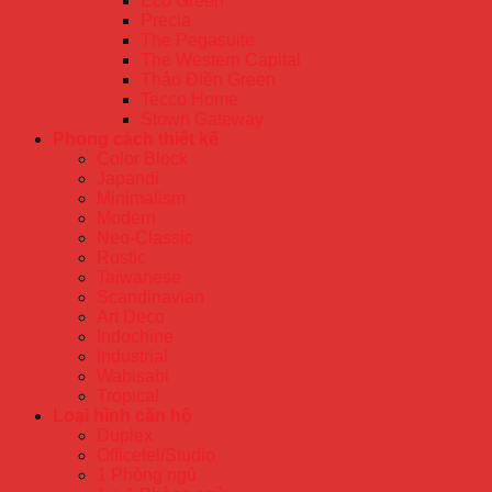
Eco Green
Precia
The Pegasuite
The Western Capital
Thảo Điền Green
Tecco Home
Stown Gateway
Phong cách thiết kế
Color Block
Japandi
Minimalism
Modern
Neo-Classic
Rustic
Taiwanese
Scandinavian
Art Deco
Indochine
Industrial
Wabisabi
Tropical
Loại hình căn hộ
Duplex
Officetel/Studio
1 Phòng ngủ