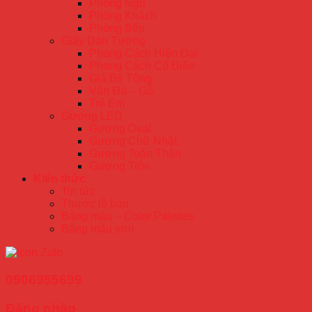
Phòng Ngủ
Phòng Khách
Phòng Bếp
Giấy Dán Tường
Phong Cách Hiện Đại
Phong Cách Cổ Điển
Giả Bê Tông
Vân Đá – Gỗ
Trẻ Em
Gương LED
Gương Oval
Gương Chữ Nhật
Gương Toàn Thân
Gương Tròn
Kiến thức
Tin tức
Thước lỗ ban
Bảng màu – Color Palettes
Bảng màu sơn
0906955699
Đăng nhập