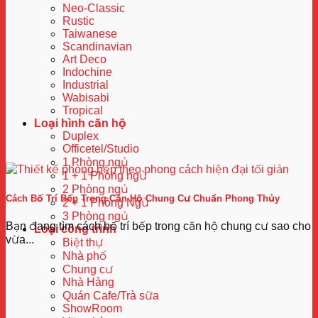
Neo-Classic
Rustic
Taiwanese
Scandinavian
Art Deco
Indochine
Industrial
Wabisabi
Tropical
Loại hình căn hộ
Duplex
Officetel/Studio
1 Phòng ngủ
1 + 1 Phòng ngủ
2 Phòng ngủ
Cách Bố Trí Bếp Trong Căn Hộ Chung Cư Chuẩn Phong Thủy
2 + 1 Phòng Ngủ
3 Phòng ngủ
Bạn đang tìm cách bố trí bếp trong căn hộ chung cư sao cho
Loại công trình
vừa...
Biệt thự
Nhà phố
Chung cư
Nhà Hàng
Quán Cafe/Trà sữa
ShowRoom