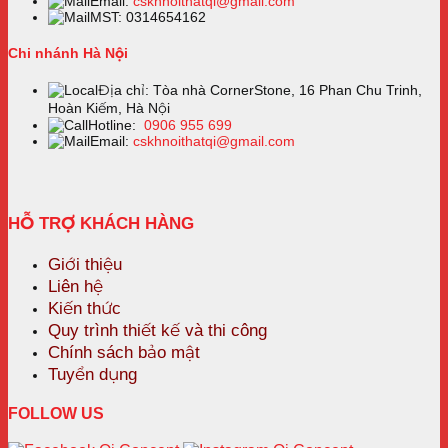
Email:
cskhnoithatqi@gmail.com
MST: 0314654162
Chi nhánh Hà Nội
Địa chỉ: Tòa nhà CornerStone, 16 Phan Chu Trinh,
Hoàn Kiếm, Hà Nội
Hotline:
0906 955 699
Email:
cskhnoithatqi@gmail.com
HỖ TRỢ KHÁCH HÀNG
Giới thiệu
Liên hệ
Kiến thức
Quy trình thiết kế và thi công
Chính sách bảo mật
Tuyển dụng
FOLLOW US