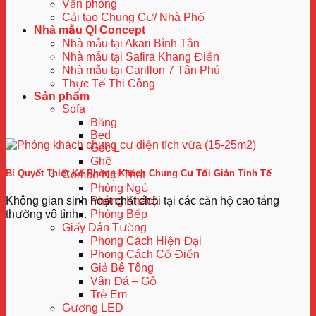
Văn phòng
Cải tạo Chung Cư/ Nhà Phố
Nhà mẫu QI Concept
Nhà mẫu tại Akari Bình Tân
Nhà mẫu tại Safira Khang Điền
Nhà mẫu tại Carillon 7 Tân Phú
Thực Tế Thi Công
Sản phẩm
Sofa
Băng
Bed
Góc L
Ghế
Bí Quyết Thiết Kế Phòng Khách Chung Cư Tối Giản Tinh Tế
Combo Nội Thất
Phòng Ngủ
Không gian sinh hoạt chật chội tại các căn hộ cao tầng
Phòng Khách
thường vô tình...
Phòng Bếp
Giấy Dán Tường
Phong Cách Hiện Đại
Phong Cách Cổ Điển
Giả Bê Tông
Vân Đá – Gỗ
Trẻ Em
Gương LED