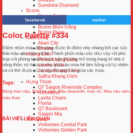
Sunshine Diamond
Bcons
Bcons Garden
facebook
twitter
Bcons Green View
Bcons Miền Đông
Bcons Plaza
Color Palette #334
Nam Long
Akari City
Điểm nhấn màu dền sáng được tô điểm nhẹ nhàng bởi các sắc
Ehome
thái màu nâu xám và be. Thành phần màu sắc như vậy rất phù
Khang Điền
hợp với phòng khách hoặc sân thượng mở trong trang trí nhà ở
Privia Khang Điền
nông thôn; sẽ hữu cơ cho quần áo mùa hè làm bằng vải tự nhiên
Lovera Vista
và có thể được sử dụng cho quần áo giữa các mùa.
Jamila Khang Điền
Safira Khang Điền
Hưng Thịnh
Tags:
Q7 Saigon Riverside Complex
Bảng màu nâu
,
Màu be xám
,
Màu bearanth
,
màu mì
,
Màu nâu xám
,
Richmond
Lavita Charm
màu than
Florita
Q7 Boulevard
Saigon Mia
BÀI VIẾT LIÊN QUAN
Vin Group
Vinhomes Central Park
Vinhomes Golden Park