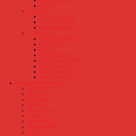
River Panorama
Sky 89
Novaland
The Sun Avenue
Botanica Premier
Golden Mansion
Dự án khác
Picity High Park
Eco Green
Precia
The Pegasuite
The Western Capital
Thảo Điền Green
Tecco Home
Stown Gateway
Phong cách thiết kế
Color Block
Japandi
Minimalism
Modern
Neo-Classic
Rustic
Taiwanese
Scandinavian
Art Deco