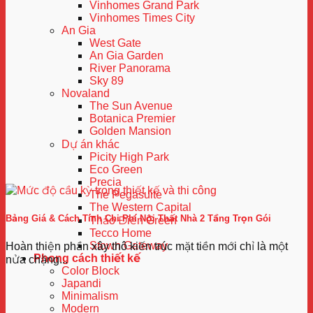
Vinhomes Grand Park
Vinhomes Times City
An Gia
West Gate
An Gia Garden
River Panorama
Sky 89
Novaland
The Sun Avenue
Botanica Premier
Golden Mansion
Dự án khác
Picity High Park
Eco Green
Precia
The Pegasuite
The Western Capital
Bảng Giá & Cách Tính Chi Phí Nội Thất Nhà 2 Tầng Trọn Gói
Thảo Điền Green
Tecco Home
Stown Gateway
Hoàn thiện phần xây thô kiến trúc mặt tiền mới chỉ là một
Phong cách thiết kế
nửa chặng...
Color Block
Japandi
Minimalism
Modern