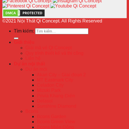
©2021 Nội Thất Qi Concept. All Rights Reserved
Tìm kiếm:
Giới thiệu
Giải mã về QI Concept
Quy trình thiết kế và thi công
Liên hệ
Dự án nội thất
Dự án mới
Akari City – Giai đoạn 2
MT Eastmark City
Celadon City
Mizuki Park
Privia Khang Điền
Delasol
Sunshine Diamond
Bcons
Bcons Garden
Bcons Green View
Bcons Miền Đông