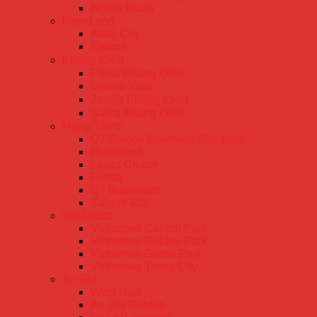
Bcons Plaza
Nam Long
Akari City
Ehome
Khang Điền
Privia Khang Điền
Lovera Vista
Jamila Khang Điền
Safira Khang Điền
Hưng Thịnh
Q7 Saigon Riverside Complex
Richmond
Lavita Charm
Florita
Q7 Boulevard
Saigon Mia
Vin Group
Vinhomes Central Park
Vinhomes Golden Park
Vinhomes Grand Park
Vinhomes Times City
An Gia
West Gate
An Gia Garden