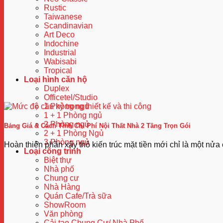
Rustic
Taiwanese
Scandinavian
Art Deco
Indochine
Industrial
Wabisabi
Tropical
Loại hình căn hộ
Duplex
Officetel/Studio
1 Phòng ngủ
1 + 1 Phòng ngủ
2 Phòng ngủ
Bảng Giá & Cách Tính Chi Phí Nội Thất Nhà 2 Tầng Trọn Gói
2 + 1 Phòng Ngủ
3 Phòng ngủ
Hoàn thiện phần xây thô kiến trúc mặt tiền mới chỉ là một nửa 
Loại công trình
Biệt thự
Nhà phố
Chung cư
Nhà Hàng
Quán Cafe/Trà sữa
ShowRoom
Văn phòng
Cải tạo Chung Cư/ Nhà Phố