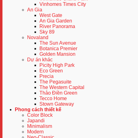
Vinhomes Times City
An Gia
West Gate
An Gia Garden
River Panorama
Sky 89
Novaland
The Sun Avenue
Botanica Premier
Golden Mansion
Dự án khác
Picity High Park
Eco Green
Precia
The Pegasuite
The Western Capital
Thảo Điền Green
Tecco Home
Stown Gateway
Phong cách thiết kế
Color Block
Japandi
Minimalism
Modern
Neo-Classic