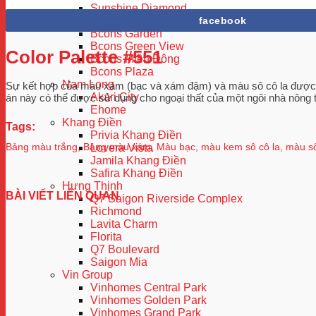
Sunshine Diamond
facebook
Bcons
Bcons Garden
Bcons Green View
Color Palette #551
Bcons Miền Đông
Bcons Plaza
Nam Long
Sự kết hợp của màu xám (bạc và xám đậm) và màu sô cô la được bổ
Akari City
án này có thể được sử dụng cho ngoại thất của một ngôi nhà nông t
Ehome
Khang Điền
Tags:
Privia Khang Điền
Bảng màu trắng
,
Bảng màu xám
,
Màu bạc
,
màu kem sô cô la
,
màu sô
Lovera Vista
Jamila Khang Điền
Safira Khang Điền
Hưng Thịnh
BÀI VIẾT LIÊN QUAN
Q7 Saigon Riverside Complex
Richmond
Lavita Charm
Florita
Q7 Boulevard
Saigon Mia
Vin Group
Vinhomes Central Park
Vinhomes Golden Park
Vinhomes Grand Park