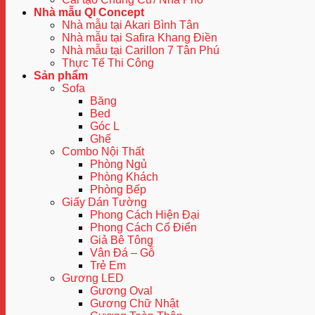
Nhà mẫu QI Concept
Nhà mẫu tại Akari Bình Tân
Nhà mẫu tại Safira Khang Điền
Nhà mẫu tại Carillon 7 Tân Phú
Thực Tế Thi Công
Sản phẩm
Sofa
Băng
Bed
Góc L
Ghế
Combo Nội Thất
Phòng Ngủ
Phòng Khách
Phòng Bếp
Giấy Dán Tường
Phong Cách Hiện Đại
Phong Cách Cổ Điển
Giả Bê Tông
Vân Đá – Gỗ
Trẻ Em
Gương LED
Gương Oval
Gương Chữ Nhật