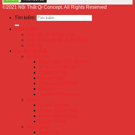
©2021 Nội Thất Qi Concept. All Rights Reserved
Tìm kiếm:
Giới thiệu
Giải mã về QI Concept
Quy trình thiết kế và thi công
Liên hệ
Dự án nội thất
Dự án mới
Akari City – Giai đoạn 2
MT Eastmark City
Celadon City
Mizuki Park
Privia Khang Điền
Delasol
Sunshine Diamond
Bcons
Bcons Garden
Bcons Green View
Bcons Miền Đông
Bcons Plaza
Nam Long
Akari City