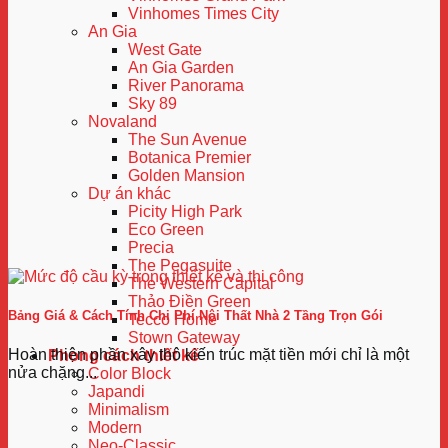
Vinhomes Times City
An Gia
West Gate
An Gia Garden
River Panorama
Sky 89
Novaland
The Sun Avenue
Botanica Premier
Golden Mansion
Dự án khác
Picity High Park
Eco Green
Precia
The Pegasuite
The Western Capital
Thảo Điền Green
Bảng Giá & Cách Tính Chi Phí Nội Thất Nhà 2 Tầng Trọn Gói
Tecco Home
Stown Gateway
Hoàn thiện phần xây thô kiến trúc mặt tiền mới chỉ là một
Phong cách thiết kế
nửa chặng...
Color Block
Japandi
Minimalism
Modern
Neo-Classic