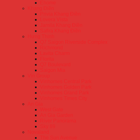
Ehome
Khang Điền
Privia Khang Điền
Lovera Vista
Jamila Khang Điền
Safira Khang Điền
Hưng Thịnh
Q7 Saigon Riverside Complex
Richmond
Lavita Charm
Florita
Q7 Boulevard
Saigon Mia
Vin Group
Vinhomes Central Park
Vinhomes Golden Park
Vinhomes Grand Park
Vinhomes Times City
An Gia
West Gate
An Gia Garden
River Panorama
Sky 89
Novaland
The Sun Avenue