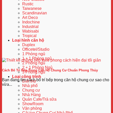
Rustic
Taiwanese
Scandinavian
Art Deco
Indochine
Industrial
Wabisabi
Tropical
Loại hình căn hộ
Duplex
Officetel/Studio
1 Phòng ngủ
1 + 1 Phòng ngủ
2 Phòng ngủ
2 + 1 Phòng Ngủ
Cách Bố Trí Bếp Trong Căn Hộ Chung Cư Chuẩn Phong Thủy
3 Phòng ngủ
Loại công trình
Bạn đang tìm cách bố trí bếp trong căn hộ chung cư sao cho
Biệt thự
vừa...
Nhà phố
Chung cư
Nhà Hàng
Quán Cafe/Trà sữa
ShowRoom
Văn phòng
Cải tạo Chung Cư/ Nhà Phố