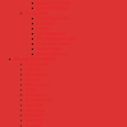
Botanica Premier
Golden Mansion
Dự án khác
Picity High Park
Eco Green
Precia
The Pegasuite
The Western Capital
Thảo Điền Green
Tecco Home
Stown Gateway
Phong cách thiết kế
Color Block
Japandi
Minimalism
Modern
Neo-Classic
Rustic
Taiwanese
Scandinavian
Art Deco
Indochine
Industrial
Wabisabi
Tropical