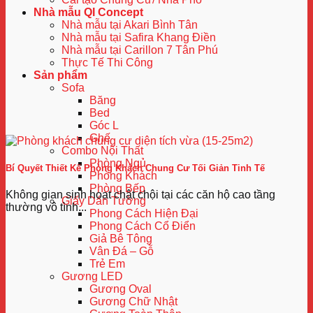
Nhà mẫu QI Concept
Nhà mẫu tại Akari Bình Tân
Nhà mẫu tại Safira Khang Điền
Nhà mẫu tại Carillon 7 Tân Phú
Thực Tế Thi Công
Sản phẩm
Sofa
Băng
Bed
Góc L
Ghế
Combo Nội Thất
Phòng Ngủ
Bí Quyết Thiết Kế Phòng Khách Chung Cư Tối Giản Tinh Tế
Phòng Khách
Phòng Bếp
Không gian sinh hoạt chật chội tại các căn hộ cao tầng
Giấy Dán Tường
thường vô tình...
Phong Cách Hiện Đại
Phong Cách Cổ Điển
Giả Bê Tông
Vân Đá – Gỗ
Trẻ Em
Gương LED
Gương Oval
Gương Chữ Nhật