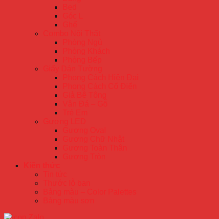
Bed
Góc L
Ghế
Combo Nội Thất
Phòng Ngủ
Phòng Khách
Phòng Bếp
Giấy Dán Tường
Phong Cách Hiện Đại
Phong Cách Cổ Điển
Giả Bê Tông
Vân Đá – Gỗ
Trẻ Em
Gương LED
Gương Oval
Gương Chữ Nhật
Gương Toàn Thân
Gương Tròn
Kiến thức
Tin tức
Thước lỗ ban
Bảng màu – Color Palettes
Bảng màu sơn