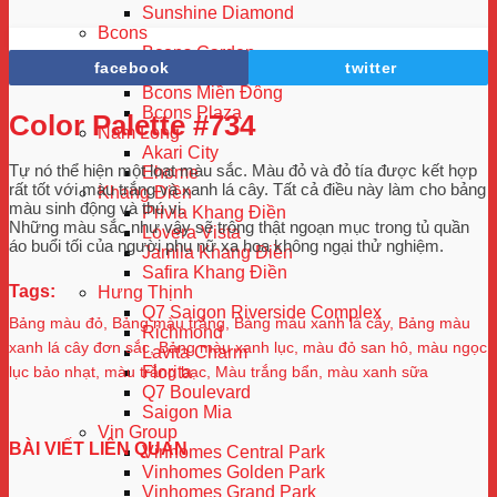
Sunshine Diamond
Bcons
Bcons Garden
facebook
twitter
Bcons Green View
Bcons Miền Đông
Bcons Plaza
Color Palette #734
Nam Long
Akari City
Tự nó thể hiện một loạt màu sắc. Màu đỏ và đỏ tía được kết hợp
Ehome
rất tốt với màu trắng và xanh lá cây. Tất cả điều này làm cho bảng
Khang Điền
màu sinh động và thú vị.
Privia Khang Điền
Những màu sắc như vậy sẽ trông thật ngoạn mục trong tủ quần
Lovera Vista
áo buổi tối của người phụ nữ xa hoa không ngại thử nghiệm.
Jamila Khang Điền
Safira Khang Điền
Tags:
Hưng Thịnh
Q7 Saigon Riverside Complex
Bảng màu đỏ
,
Bảng màu trắng
,
Bảng màu xanh lá cây
,
Bảng màu
Richmond
xanh lá cây đơn sắc
,
Bảng màu xanh lục
,
màu đỏ san hô
,
màu ngọc
Lavita Charm
Florita
lục bảo nhạt
,
màu trắng bạc
,
Màu trắng bẩn
,
màu xanh sữa
Q7 Boulevard
Saigon Mia
Vin Group
BÀI VIẾT LIÊN QUAN
Vinhomes Central Park
Vinhomes Golden Park
Vinhomes Grand Park