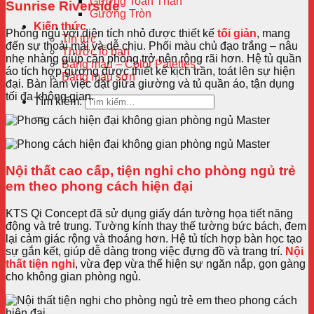
Gương Toàn Thân
Sunrise Riverside
Gương Tròn
Kiến thức
Phòng ngủ với diện tích nhỏ được thiết kế
tối giản
, mang
Tin tức
đến sự thoải mái và dễ chịu. Phối màu chủ đạo trắng – nâu
Thước lỗ ban
nhẹ nhàng giúp căn phòng trở nên rộng rãi hơn. Hệ tủ quần
Bảng màu – Color Palettes
áo tích hợp gương được thiết kế kịch trần, toát lên sự hiện
Bảng màu sơn
đại. Bàn làm việc đặt giữa giường và tủ quần áo, tận dụng
tối đa không gian.
Tìm kiếm:
Nội thất cao cấp, tiện nghi cho phòng ngủ trẻ
em theo phong cách hiện đại
KTS Qi Concept đã sử dụng giấy dán tường họa tiết năng
động và trẻ trung. Tường kính thay thế tường bức bách, đem
lại cảm giác rộng và thoáng hơn. Hệ tủ tích hợp bàn học tạo
sự gắn kết, giúp dễ dàng trong việc đựng đồ và trang trí.
Nội
thất tiện nghi
, vừa đẹp vừa thể hiện sự ngăn nắp, gọn gàng
cho không gian phòng ngủ.