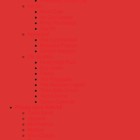
Vinhomes Times City
An Gia
West Gate
An Gia Garden
River Panorama
Sky 89
Novaland
The Sun Avenue
Botanica Premier
Golden Mansion
Dự án khác
Picity High Park
Eco Green
Precia
The Pegasuite
The Western Capital
Thảo Điền Green
Tecco Home
Stown Gateway
Phong cách thiết kế
Color Block
Japandi
Minimalism
Modern
Neo-Classic