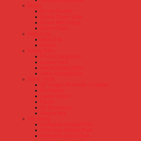
Bcons
Bcons Garden
Bcons Green View
Bcons Miền Đông
Bcons Plaza
Nam Long
Akari City
Ehome
Khang Điền
Privia Khang Điền
Lovera Vista
Jamila Khang Điền
Safira Khang Điền
Hưng Thịnh
Q7 Saigon Riverside Complex
Richmond
Lavita Charm
Florita
Q7 Boulevard
Saigon Mia
Vin Group
Vinhomes Central Park
Vinhomes Golden Park
Vinhomes Grand Park