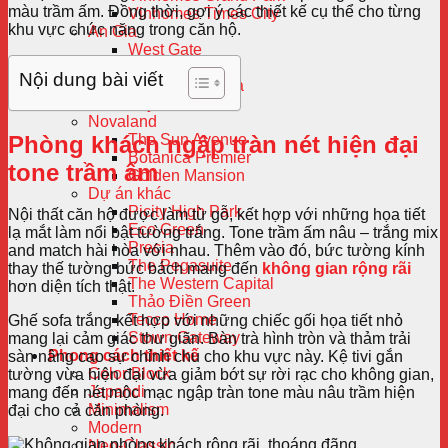
màu trầm ấm. Đồng thời, gợi ý các thiết kế cụ thể cho từng
Vinhomes Times City
khu vực chức năng trong căn hộ.
An Gia
West Gate
An Gia Garden
Nội dung bài viết
River Panorama
Sky 89
Novaland
Phòng khách ngập tràn nét hiện đại
The Sun Avenue
Botanica Premier
tone trầm ấm
Golden Mansion
Dự án khác
Picity High Park
Nội thất căn hộ được làm từ gỗ, kết hợp với những họa tiết
Eco Green
lạ mắt làm nổi bật tường trắng. Tone trầm ấm nâu – trắng mix
Precia
and match hài hòa với nhau. Thêm vào đó, bức tường kính
The Pegasuite
thay thế tường bức bách mang đến
không gian rộng rãi
The Western Capital
hơn diện tích thật.
Thảo Điền Green
Tecco Home
Ghế sofa trắng kết hợp với những chiếc gối họa tiết nhỏ
Stown Gateway
mang lại cảm giác thư giãn. Bàn trà hình tròn và thảm trải
Phong cách thiết kế
sàn nâng cao sự chỉnh chu cho khu vực này. Kệ tivi gắn
Color Block
tường vừa hiện đại vừa giảm bớt sự rời rạc cho không gian,
Japandi
mang đến nét mộc mạc ngập tràn tone màu nâu trầm hiện
Minimalism
đại cho cả căn phòng.
Modern
Neo-Classic