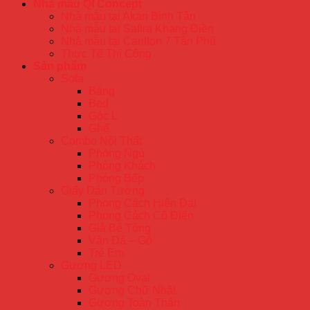
Nhà mẫu QI Concept
Nhà mẫu tại Akari Bình Tân
Nhà mẫu tại Safira Khang Điền
Nhà mẫu tại Carillon 7 Tân Phú
Thực Tế Thi Công
Sản phẩm
Sofa
Băng
Bed
Góc L
Ghế
Combo Nội Thất
Phòng Ngủ
Phòng Khách
Phòng Bếp
Giấy Dán Tường
Phong Cách Hiện Đại
Phong Cách Cổ Điển
Giả Bê Tông
Vân Đá – Gỗ
Trẻ Em
Gương LED
Gương Oval
Gương Chữ Nhật
Gương Toàn Thân