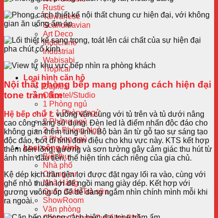
Rustic
Taiwanese
Scandinavian
Art Deco
Indochine
Industrial
Wabisabi
Tropical
Loại hình căn hộ
Nội thất phòng bếp mang phong cách hiện đại
Duplex
tone trầm ấm
Officetel/Studio
1 Phòng ngủ
1 + 1 Phòng ngủ
Hệ bếp chữ L
vuông vắn cùng với tủ trên và tủ dưới nâng
2 Phòng ngủ
cao công năng sử dụng. Đèn led là điểm nhấn độc đáo cho
2 + 1 Phòng Ngủ
không gian thêm lung linh. Bộ bàn ăn từ gỗ tạo sự sáng tạo
3 Phòng ngủ
độc đáo, bớt đi tính đơn điệu cho khu vực này. KTS kết hợp
Loại công trình
thêm đèn lồng, gương và sơn tường gây cảm giác thu hút từ
Biệt thự
ánh nhìn đầu tiên, thể hiện tính cách riêng của gia chủ.
Nhà phố
Chung cư
Kệ dép kịch trần tiện lợi được đặt ngay lối ra vào, cùng với
Nhà Hàng
ghế nhỏ thuận lợi để ngồi mang giày dép. Kết hợp với
Quán Cafe/Trà sữa
gương vuông ốp để dễ dàng ngắm nhìn chính mình mỗi khi
ShowRoom
ra ngoài.
Văn phòng
Cải tạo Chung Cư/ Nhà Phố