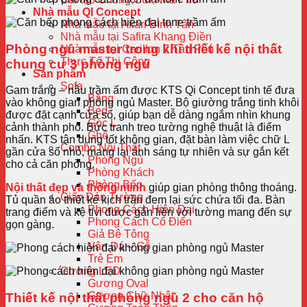
Nhà mẫu QI Concept
Nhà mẫu tại Akari Bình Tân
Nhà mẫu tại Safira Khang Điền
Phòng ngủ master trong khi thiết kế nội thất
Nhà mẫu tại Carillon 7 Tân Phú
Thực Tế Thi Công
chung cư 3 phòng ngủ
Sản phẩm
Sofa
Gam trắng – nâu trầm ấm được KTS Qi Concept tinh tế đưa
Băng
vào không gian phòng ngủ Master. Bộ giường trắng tinh khôi
Bed
được đặt cạnh cửa sổ, giúp bạn dễ dàng ngắm nhìn khung
Góc L
cảnh thành phố. Bức tranh treo tường nghệ thuật là điểm
Ghế
nhấn. KTS tận dụng tốt không gian, đặt bàn làm việc chữ L
Combo Nội Thất
gần cửa sổ nhỏ, mang lại ánh sáng tự nhiên và sự gắn kết
Phòng Ngủ
cho cả căn phòng.
Phòng Khách
Phòng Bếp
Nội thất đẹp và thông minh
giúp gian phòng thông thoáng.
Giấy Dán Tường
Tủ quần áo thiết kế kịch trần đem lại sức chứa tối đa. Bàn
Phong Cách Hiện Đại
trang điểm và kệ tivi được gắn liền với tường mang đến sự
Phong Cách Cổ Điển
gọn gàng.
Giả Bê Tông
Vân Đá – Gỗ
Trẻ Em
Gương LED
Gương Oval
Gương Chữ Nhật
Thiết kế nội thất phòng ngủ 2 cho căn hộ