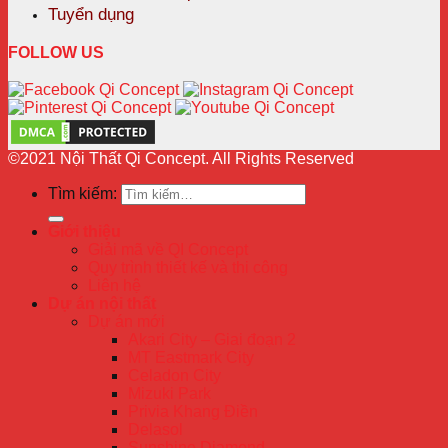
Tuyển dụng
FOLLOW US
©2021 Nội Thất Qi Concept. All Rights Reserved
Tìm kiếm:
Giới thiệu
Giải mã về QI Concept
Quy trình thiết kế và thi công
Liên hệ
Dự án nội thất
Dự án mới
Akari City – Giai đoạn 2
MT Eastmark City
Celadon City
Mizuki Park
Privia Khang Điền
Delasol
Sunshine Diamond