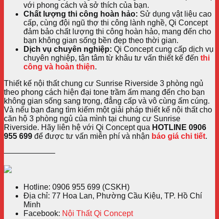
với phong cách và sở thích của bạn.
Chất lượng thi công hoàn hảo:
Sử dụng vật liệu cao
cấp, cùng đội ngũ thợ thi công lành nghề, Qi Concept
đảm bảo chất lượng thi công hoàn hảo, mang đến cho
bạn không gian sống bền đẹp theo thời gian.
Dịch vụ chuyên nghiệp:
Qi Concept cung cấp dịch vụ
chuyên nghiệp, tận tâm từ khâu tư vấn thiết kế đến
thi
công và hoàn thiện
.
Thiết kế nội thất chung cư Sunrise Riverside 3 phòng ngủ
theo phong cách hiện đại tone trầm ấm mang đến cho bạn
không gian sống sang trọng, đẳng cấp và vô cùng ấm cúng.
Và nếu bạn đang tìm kiếm một giải pháp thiết kế nội thất cho
căn hộ 3 phòng ngủ của mình tại chung cư Sunrise
Riverside. Hãy liên hệ với Qi Concept qua
HOTLINE 0906
955 699
để được tư vấn miễn phí và nhận
báo giá chi tiết
.
——————–
Hotline: 0906 955 699 (CSKH)
Địa chỉ: 77 Hoa Lan, Phường Cầu Kiệu, TP. Hồ Chí
Minh
Facebook:
Nội Thất Qi Concept