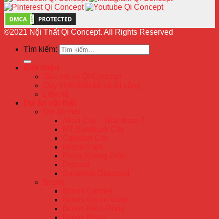
©2021 Nội Thất Qi Concept. All Rights Reserved
Tìm kiếm:
Giới thiệu
Giải mã về QI Concept
Quy trình thiết kế và thi công
Liên hệ
Dự án nội thất
Dự án mới
Akari City – Giai đoạn 2
MT Eastmark City
Celadon City
Mizuki Park
Privia Khang Điền
Delasol
Sunshine Diamond
Bcons
Bcons Garden
Bcons Green View
Bcons Miền Đông
Bcons Plaza