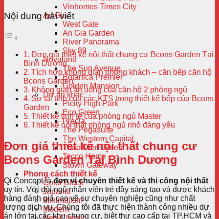
Vinhomes Times City
Nội dung bài viết
An Gia
West Gate
An Gia Garden
River Panorama
Sky 89
Đơn giá thiết kế nội thất chung cư Bcons Garden Tại
Novaland
Bình Dương
The Sun Avenue
Tích hợp không gian phòng khách – căn bếp căn hộ
Botanica Premier
Bcons Garden
Golden Mansion
Không gian ăn uống của căn hộ 2 phòng ngủ
Dự án khác
Sự tài tình của các KTS trong thiết kế bếp của Bcons
Picity High Park
Garden
Eco Green
Thiết kế tinh tế của phòng ngủ Master
Precia
Thiết kế nội thất phòng ngủ nhỏ đáng yêu
The Pegasuite
The Western Capital
Đơn giá thiết kế nội thất chung cư
Thảo Điền Green
Tecco Home
Bcons Garden Tại Bình Dương
Stown Gateway
Phong cách thiết kế
Qi Concept là
đơn vị chuyên thiết kế và thi công nội thất
Color Block
uy tín. Với đội ngũ nhân viên trẻ đầy sáng tạo và được khách
Japandi
hàng đánh giá cao về sự chuyên nghiệp cũng như chất
Minimalism
lượng dịch vụ. Chúng tôi đã thực hiện thành công nhiều dự
Modern
án lớn tại các khu chung cư, biệt thự cao cấp tại TP.HCM và
Neo-Classic