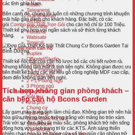
các tỉnh phía Nam.
Rustic
Taiwanese
Bên cạnh đó, chúng tôi luôn có những chương trình khuyến
Scandinavian
mãi hấp dẫn dành cho khách hàng. Đặc biệt, có các
Art Deco
gói
Combo Nội Thất Trọn Gói
cho căn hộ chỉ từ 100 Triệu.
Indochine
Thiết kế phù hợp với ngân sách và sở thích từng khách
Industrial
hàng.
Wabisabi
Tropical
Loại hình căn hộ
Duplex
Officetel/Studio
Thiết kế nội thất của căn hộ lược bỏ các chi tiết rườm rà.
1 Phòng ngủ
Nhưng không làm mất đi tính tiện nghi. Không gian được ưu
1 + 1 Phòng ngủ
tiên thiết kế bằng các vật liệu gỗ công nghiệp MDF cao cấp,
2 Phòng ngủ
đem đến không gian tiện nghi.
2 + 1 Phòng Ngủ
3 Phòng ngủ
Tích hợp không gian phòng khách –
Loại công trình
Biệt thự
căn bếp căn hộ
Bcons Garden
Nhà phố
Chung cư
Lấy gam màu trung tính làm chủ đạo. Không gian trở nên hài
Nhà Hàng
hòa giữa những bước tường trắng với mảng bo tròn xám.
Quán Cafe/Trà sữa
Trái với sự đơn điệu từ màu sắc, phòng khách trở nên sống
ShowRoom
động hơn với cách trang trí từ các KTS. Ánh sáng thiên
Văn phòng
nhiên chan hòa từ hệ thống cửa sổ lớn giúp căn phòng trở
Cải tạo Chung Cư/ Nhà Phố