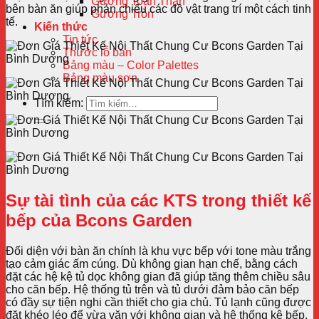
Gương Toàn Thân
bên bàn ăn giúp phản chiếu các đồ vật trang trí một cách tinh
Gương Tròn
tế.
Kiến thức
Tin tức
Thước lỗ ban
Bảng màu – Color Palettes
Bảng màu sơn
Tìm kiếm:
Sự tài tình của các KTS trong thiết kế
bếp của Bcons Garden
Đối diện với bàn ăn chính là khu vực bếp với tone màu trắng
tạo cảm giác ấm cúng. Dù không gian hạn chế, bằng cách
đặt các hệ kệ tủ dọc không gian đã giúp tăng thêm chiều sâu
cho căn bếp. Hệ thống tủ trên và tủ dưới đảm bảo căn bếp
có đầy sự tiện nghi cần thiết cho gia chủ. Tủ lạnh cũng được
đặt khéo léo để vừa vặn với không gian và hệ thống kệ bếp.