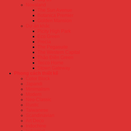
Novaland
The Sun Avenue
Botanica Premier
Golden Mansion
Dự án khác
Picity High Park
Eco Green
Precia
The Pegasuite
The Western Capital
Thảo Điền Green
Tecco Home
Stown Gateway
Phong cách thiết kế
Color Block
Japandi
Minimalism
Modern
Neo-Classic
Rustic
Taiwanese
Scandinavian
Art Deco
Indochine