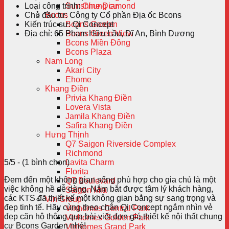
Loại công trình:
Chung cư
Sunshine Diamond
Chủ đầu tư:
Công ty Cổ phần Địa ốc Bcons
Bcons
Kiến trúc sư:
Qi Concept
Bcons Garden
Địa chỉ:
65 Phạm Hữu Lầu, Dĩ An, Bình Dương
Bcons Green View
Bcons Miền Đông
Bcons Plaza
Nam Long
Akari City
Ehome
Khang Điền
Privia Khang Điền
Lovera Vista
Jamila Khang Điền
Safira Khang Điền
Hưng Thịnh
Q7 Saigon Riverside Complex
Richmond
5/5 - (1 bình chọn)
Lavita Charm
Florita
Đem đến một không gian sống phù hợp cho gia chủ là một
Q7 Boulevard
việc không hề dễ dàng. Nắm bắt được tâm lý khách hàng,
Saigon Mia
các KTS đã thiết kế một không gian bằng sự sang trọng và
Vin Group
đẹp tinh tế. Hãy cùng theo chân Qi Concept ngắm nhìn vẻ
Vinhomes Central Park
đẹp căn hộ thông qua bài viết đơn giá thiết kế nội thất chung
Vinhomes Golden Park
cư Bcons Garden nhé!
Vinhomes Grand Park