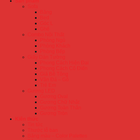
Sản phẩm
Sofa
Băng
Bed
Góc L
Ghế
Combo Nội Thất
Phòng Ngủ
Phòng Khách
Phòng Bếp
Giấy Dán Tường
Phong Cách Hiện Đại
Phong Cách Cổ Điển
Giả Bê Tông
Vân Đá – Gỗ
Trẻ Em
Gương LED
Gương Oval
Gương Chữ Nhật
Gương Toàn Thân
Gương Tròn
Kiến thức
Tin tức
Thước lỗ ban
Bảng màu – Color Palettes