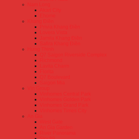
Nam Long
Akari City
Ehome
Khang Điền
Privia Khang Điền
Lovera Vista
Jamila Khang Điền
Safira Khang Điền
Hưng Thịnh
Q7 Saigon Riverside Complex
Richmond
Lavita Charm
Florita
Q7 Boulevard
Saigon Mia
Vin Group
Vinhomes Central Park
Vinhomes Golden Park
Vinhomes Grand Park
Vinhomes Times City
An Gia
West Gate
An Gia Garden
River Panorama
Sky 89