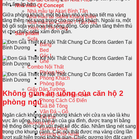
nên ấm áp hơn.
Nhà mẫu QI Concept
Nhà mẫu tại Akari Bình Tân
Giữa phòng khách, một bộ bàn nhỏ với họa tiết mạ vàng
Nhà mẫu tại Safira Khang Điền
tăng thêm nét sang trọng cho nơi tiếp khách. Ngoài ra, một
Nhà mẫu tại Carillon 7 Tân Phú
bộ gối sofa với họa tiết sống động. Góp phần tăng thêm thú
Thực Tế Thi Công
vị cho chiếc sofa xám đơn giản.
Sản phẩm
Sofa
Băng
Bed
Góc L
Ghế
Combo Nội Thất
Phòng Ngủ
Phòng Khách
Phòng Bếp
Giấy Dán Tường
Không gian ăn uống của căn hộ 2
Phong Cách Hiện Đại
phòng ngủ
Phong Cách Cổ Điển
Giả Bê Tông
Vân Đá – Gỗ
Ngăn cách không gian phòng khách với cửa ra vào là khu
Trẻ Em
vực ăn uống. Nơi bàn ăn của gia đình, được trang trí bằng
Gương LED
hệ thống đèn chùm với thiết kế độc đáo. Nhằm tăng nét sang
Gương Oval
trọng cho khung cảnh. Các nội thất được mạ vàng cũng lần
Gương Chữ Nhật
lượt xuất hiện trong không gian. Chiếc gương lớn đặt cạnh