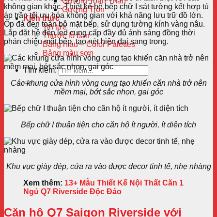
Gương Toàn Thân
không gian khác. Thiết kế hệ bếp chữ I sát tường kết hợp tủ
Gương Tròn
áp trần tối ưu hóa không gian với khả năng lưu trữ đồ lớn.
Kiến thức
Ốp đá đen toàn bộ mặt bếp, sử dụng tường kính vàng nâu.
Tin tức
Lắp đặt hệ đèn led cung cấp đầy đủ ánh sáng đồng thời
Thước lỗ ban
phản chiếu mặt bếp, tạo nét hiện đại sang trọng.
Bảng màu – Color Palettes
Bảng màu sơn
Tìm kiếm:
Các khung cửa hình vòng cung tạo khiến căn nhà trở nên
mềm mại, bớt sắc nhọn, gai góc
Bếp chữ I thuận tiện cho căn hộ ít người, ít diện tích
Khu vực giày dép, cửa ra vào được decor tinh tế, nhẹ nhàng
Xem thêm:
13+ Mẫu Thiết Kế Nội Thất Căn 1
Ngủ Q7 Riverside Độc Đáo
Căn hộ Q7 Saigon Riverside với