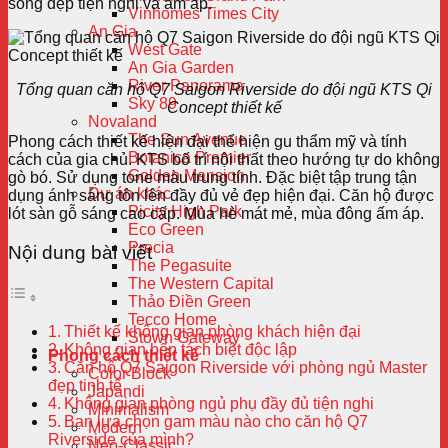
sống đẹp tiện nghi và ấm áp.
Vinhomes Times City
An Gia
West Gate
An Gia Garden
River Panorama
Tổng quan căn hộ Q7 Saigon Riverside do đội ngũ KTS Qi
Sky 89
Concept thiết kế
Novaland
The Sun Avenue
Phong cách thiết kế hiện đại thể hiện gu thẩm mỹ và tính
Botanica Premier
cách của gia chủ. KTS bố trí nội thất theo hướng tự do không
Golden Mansion
gò bó. Sử dụng tone màu trung tính. Đặc biệt tập trung tận
Dự án khác
dụng ánh sáng tôn lên đầy đủ vẻ đẹp hiện đại. Căn hộ được
Picity High Park
lót sàn gỗ sáng cao cấp. Mùa hè mát mẻ, mùa đông ấm áp.
Eco Green
Precia
Nội dung bài viết
The Pegasuite
The Western Capital
Thảo Điền Green
Tecco Home
Thiết kế không gian phòng khách hiện đại
Stown Gateway
Không gian bếp tách biệt độc lập
Phong cách thiết kế
Căn hộ Q7 Saigon Riverside với phòng ngủ Master
Color Block
đẹp tinh tế
Japandi
Không gian phòng ngủ phụ đầy đủ tiện nghi
Minimalism
Bạn lựa chọn gam màu nào cho căn hộ Q7
Modern
Riverside của mình?
Neo-Classic