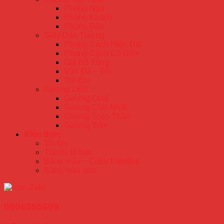
Phòng Ngủ
Phòng Khách
Phòng Bếp
Giấy Dán Tường
Phong Cách Hiện Đại
Phong Cách Cổ Điển
Giả Bê Tông
Vân Đá – Gỗ
Trẻ Em
Gương LED
Gương Oval
Gương Chữ Nhật
Gương Toàn Thân
Gương Tròn
Kiến thức
Tin tức
Thước lỗ ban
Bảng màu – Color Palettes
Bảng màu sơn
0906955699