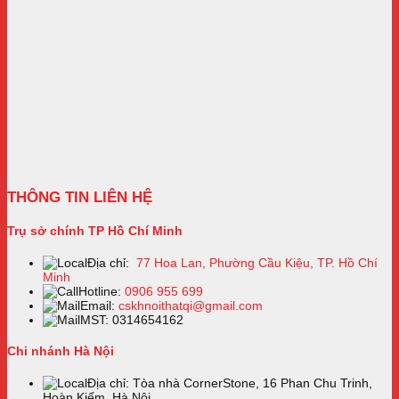
THÔNG TIN LIÊN HỆ
Trụ sở chính TP Hồ Chí Minh
Địa chỉ:
77 Hoa Lan, Phường Cầu Kiệu, TP. Hồ Chí
Minh
Hotline:
0906 955 699
Email:
cskhnoithatqi@gmail.com
MST: 0314654162
Chi nhánh Hà Nội
Địa chỉ: Tòa nhà CornerStone, 16 Phan Chu Trinh,
Hoàn Kiếm, Hà Nội