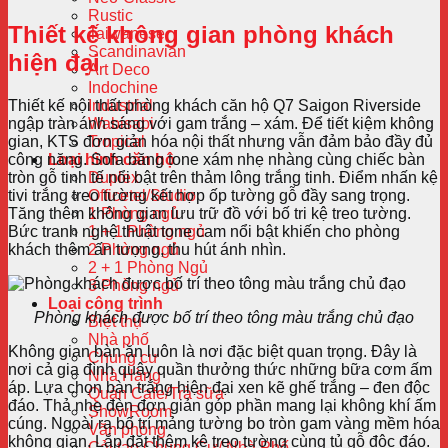
Rustic
Thiết kế không gian phòng khách
Taiwanese
Scandinavian
hiện đại
Art Deco
Indochine
Thiết kế nội thất phòng khách căn hộ Q7 Saigon Riverside
Industrial
ngập tràn ánh sáng với gam trắng – xám. Để tiết kiệm không
Wabisabi
gian, KTS đơn giản hóa nội thất nhưng vẫn đảm bảo đầy đủ
Tropical
công năng. Sofa băng tone xám nhẹ nhàng cùng chiếc bàn
Loại hình căn hộ
tròn gỗ tinh tế nổi bật trên thảm lông trắng tinh. Điểm nhấn kệ
Duplex
tivi trắng treo tường kết hợp ốp tường gỗ đầy sang trọng.
Officetel/Studio
Tăng thêm không gian lưu trữ đồ với bố tri kệ treo tường.
1 Phòng ngủ
Bức tranh nghệ thuật tone cam nổi bật khiến cho phòng
1 + 1 Phòng ngủ
khách thêm ấn tượng, thu hút ánh nhìn.
2 Phòng ngủ
2 + 1 Phòng Ngủ
3 Phòng ngủ
Loại công trình
Phòng khách được bố trí theo tông màu trắng chủ đạo
Biệt thự
Nhà phố
Không gian bàn ăn luôn là nơi đặc biệt quan trọng. Đây là
Chung cư
nơi cả gia đình quây quần thưởng thức những bữa cơm ấm
Nhà Hàng
áp. Lựa chọn bàn trắng hiện đại xen kẽ ghế trắng – đen độc
Quán Cafe/Trà sữa
đáo. Thả nhẹ đèn đơn giản góp phần mang lại không khí ấm
ShowRoom
cúng. Ngoài ra bố trí mảng tường bo tròn gam vàng mềm hóa
Văn phòng
không gian. Lắp đặt thêm kệ treo tường cùng tủ gỗ độc đáo.
Cải tạo Chung Cư/ Nhà Phố