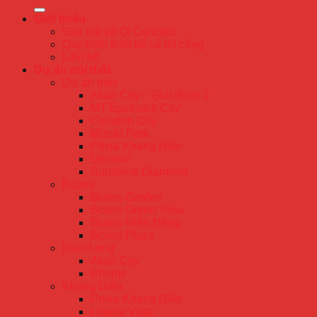
Giới thiệu
Giải mã về QI Concept
Quy trình thiết kế và thi công
Liên hệ
Dự án nội thất
Dự án mới
Akari City – Giai đoạn 2
MT Eastmark City
Celadon City
Mizuki Park
Privia Khang Điền
Delasol
Sunshine Diamond
Bcons
Bcons Garden
Bcons Green View
Bcons Miền Đông
Bcons Plaza
Nam Long
Akari City
Ehome
Khang Điền
Privia Khang Điền
Lovera Vista