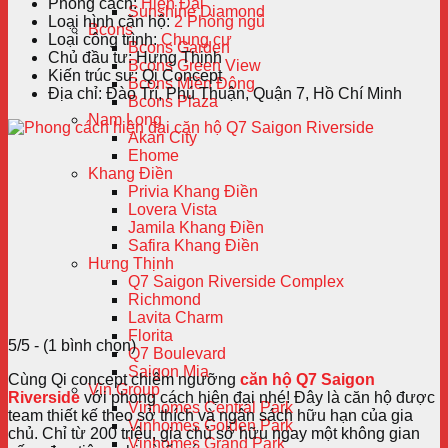
Phong cách:
Hiện Đại
Sunshine Diamond
Loại hình căn hộ:
2 Phòng ngủ
Bcons
Loại công trình:
Chung cư
Bcons Garden
Chủ đầu tư:
Hưng Thịnh
Bcons Green View
Kiến trúc sư:
Qi Concept
Bcons Miền Đông
Địa chỉ:
Đào Trí, Phú Thuận, Quận 7, Hồ Chí Minh
Bcons Plaza
Nam Long
Akari City
Ehome
Khang Điền
Privia Khang Điền
Lovera Vista
Jamila Khang Điền
Safira Khang Điền
Hưng Thịnh
Q7 Saigon Riverside Complex
Richmond
Lavita Charm
Florita
5/5 - (1 bình chọn)
Q7 Boulevard
Saigon Mia
Cùng Qi concept chiêm ngưỡng
căn hộ Q7 Saigon
Vin Group
Riverside
với phong cách hiện đại nhé! Đây là căn hộ được
Vinhomes Central Park
team thiết kế theo sở thích và ngân sách hữu hạn của gia
Vinhomes Golden Park
chủ. Chỉ từ 200 triệu, gia chủ sở hữu ngay một không gian
Vinhomes Grand Park