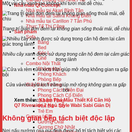
Một vài cây xanh tạo không khí tươi mát dễ chịu.
Nhà mẫu QI Concept
Nhà mẫu tại Akari Bình Tân
Nhà mẫu tại Safira Khang Điền
Nhà mẫu tại Carillon 7 Tân Phú
Thực Tế Thi Công
Trang trí giản đơn đem lại không gian sống thoải mái, dễ chịu
Sản phẩm
Sofa
Băng
Bed
Góc L
Nhiều cây xanh được sử dụng trong căn hộ đem lại cảm giác
Ghế
trong lành
Combo Nội Thất
Phòng Ngủ
Phòng Khách
Phòng Bếp
Cửa và rèm cửa kịch trần giúp mở rộng không gian ra gấp
Giấy Dán Tường
bội
Phong Cách Hiện Đại
Phong Cách Cổ Điển
Xem thêm:
Khám Phá Mẫu Thiết Kế Căn Hộ
Giả Bê Tông
Q7 Riverside 2 Ngủ Style Wabi Sabi Giản Dị
Vân Đá – Gỗ
Trẻ Em
Không gian bếp tách biệt độc lập
Gương LED
Gương Oval
Gương Chữ Nhật
Nơi nấu nướng của gia đình được bố trí tách biệt với các