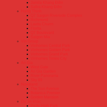
Jamila Khang Điền
Safira Khang Điền
Hưng Thịnh
Q7 Saigon Riverside Complex
Richmond
Lavita Charm
Florita
Q7 Boulevard
Saigon Mia
Vin Group
Vinhomes Central Park
Vinhomes Golden Park
Vinhomes Grand Park
Vinhomes Times City
An Gia
West Gate
An Gia Garden
River Panorama
Sky 89
Novaland
The Sun Avenue
Botanica Premier
Golden Mansion
Dự án khác
Picity High Park