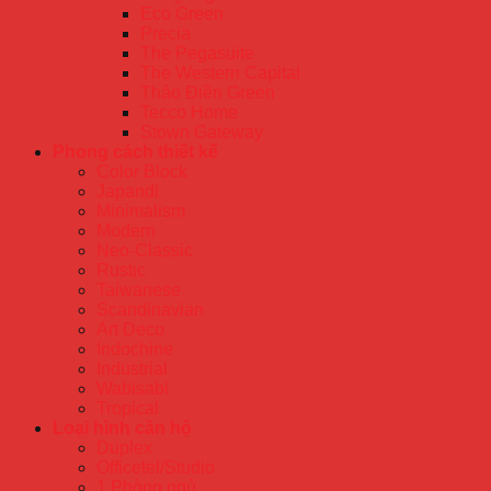
Eco Green
Precia
The Pegasuite
The Western Capital
Thảo Điền Green
Tecco Home
Stown Gateway
Phong cách thiết kế
Color Block
Japandi
Minimalism
Modern
Neo-Classic
Rustic
Taiwanese
Scandinavian
Art Deco
Indochine
Industrial
Wabisabi
Tropical
Loại hình căn hộ
Duplex
Officetel/Studio
1 Phòng ngủ