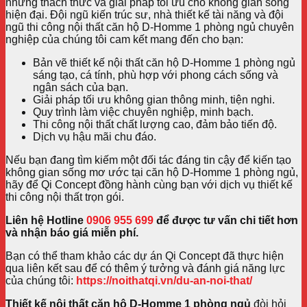
những thách thức và giải pháp tối ưu cho không gian sống
hiện đại. Đội ngũ kiến trúc sư, nhà thiết kế tài năng và đội
ngũ thi công nội thất căn hộ D-Homme 1 phòng ngủ chuyên
nghiệp của chúng tôi cam kết mang đến cho bạn:
Bản vẽ thiết kế nội thất căn hộ D-Homme 1 phòng ngủ
sáng tạo, cá tính, phù hợp với phong cách sống và
ngân sách của bạn.
Giải pháp tối ưu không gian thông minh, tiện nghi.
Quy trình làm việc chuyên nghiệp, minh bạch.
Thi công nội thất chất lượng cao, đảm bảo tiến độ.
Dịch vụ hậu mãi chu đáo.
Nếu bạn đang tìm kiếm một đối tác đáng tin cậy để kiến tạo
không gian sống mơ ước tại căn hộ D-Homme 1 phòng ngủ,
hãy để Qi Concept đồng hành cùng bạn với dịch vụ thiết kế
thi công nội thất trọn gói.
Liên hệ Hotline
0906 955 699
để được tư vấn chi tiết hơn
và nhận báo giá miễn phí.
Bạn có thể tham khảo các dự án Qi Concept đã thực hiện
qua liên kết sau để có thêm ý tưởng và đánh giá năng lực
của chúng tôi:
https://noithatqi.vn/du-an-noi-that/
Thiết kế nội thất căn hộ D-Homme 1 phòng ngủ
đòi hỏi