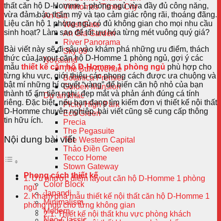
thất căn hộ D-Homme 1 phòng ngủ vừa đầy đủ công năng,
Vinhomes Times City
vừa đảm bảo thẩm mỹ và tạo cảm giác rộng rãi, thoáng đãng.
An Gia
Liệu căn hộ 1 phòng ngủ có đủ không gian cho mọi nhu cầu
West Gate
sinh hoạt? Làm sao để tối ưu hóa từng mét vuông quý giá?
An Gia Garden
River Panorama
Bài viết này sẽ đi sâu vào khám phá những ưu điểm, thách
Sky 89
thức của layout căn hộ D-Homme 1 phòng ngủ, gợi ý các
Novaland
mẫu
thiết kế căn hộ D-Homme 1 phòng ngủ
phù hợp cho
The Sun Avenue
từng khu vực, giới thiệu các phong cách được ưa chuộng và
Botanica Premier
bật mí những bí quyết “vàng” để biến căn hộ nhỏ của bạn
Golden Mansion
thành tổ ấm tiện nghi, đẹp mắt và phản ánh đúng cá tính
Dự án khác
riêng. Đặc biệt, nếu bạn đang tìm kiếm đơn vị thiết kế nội thất
Picity High Park
D-Homme chuyên nghiệp, bài viết cũng sẽ cung cấp thông
Eco Green
tin hữu ích.
Precia
The Pegasuite
Nội dung bài viết
The Western Capital
Thảo Điền Green
Tecco Home
Stown Gateway
Phong cách thiết kế
Ưu nhược điểm layout căn hộ D-Homme 1 phòng
Color Block
ngủ
Japandi
Khám phá mẫu thiết kế nội thất căn hộ D-Homme 1
Minimalism
phòng ngủ cho từng không gian
Modern
Thiết kế nội thất khu vực phòng khách
Neo-Classic