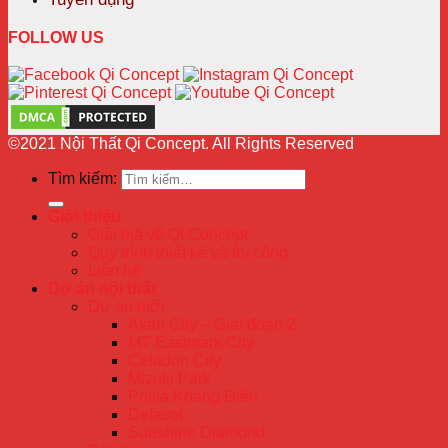
FOLLOW US
©2021 Nội Thất Qi Concept. All Rights Reserved
Tìm kiếm:
Giới thiệu
Giải mã về QI Concept
Quy trình thiết kế và thi công
Liên hệ
Dự án nội thất
Dự án mới
Akari City – Giai đoạn 2
MT Eastmark City
Celadon City
Mizuki Park
Privia Khang Điền
Delasol
Sunshine Diamond