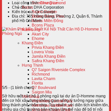
Loại công trình:
Chung cư
Sunshine Diamond
Chủ đầu tư:
DHA Corporation
Bcons
Kiến trúc sư:
Qi Concept
Bcons Garden
Địa chỉ:
765 Hồng Bàng, Phường 2, Quận 6, Thành
Bcons Green View
phố Hồ Chí Minh
Bcons Miền Đông
Bcons Plaza
Nam Long
Akari City
Ehome
Khang Điền
Privia Khang Điền
Lovera Vista
Jamila Khang Điền
Safira Khang Điền
Hưng Thịnh
Q7 Saigon Riverside Complex
Richmond
Lavita Charm
Florita
5/5 - (1 bình chọn)
Q7 Boulevard
Saigon Mia
Sở hữu một căn hộ 1 phòng ngủ tại dự án D-Homme mang
Vin Group
đến cơ hội xây dựng không gian sống lý tưởng ngay giữa
Vinhomes Central Park
lòng thành phố nhộn nhịp. Tuy nhiên, với diện tích khiêm tốn,
Vinhomes Golden Park
nhiều gia chủ thường băn khoăn làm thế nào để bố trí nội
Vinhomes Grand Park