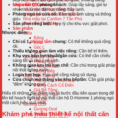
Nhà mẫu QI Concept
Logia kết nối
phòng khách:
Giúp lấy sáng, gió tự
Nhà mẫu tại Akari Bình Tân
nhiên và là nơi đặt cục nóng máy lạnh.
Nhà mẫu tại Safira Khang Điền
Phòng ngủ có cửa sổ:
Đảm bảo ánh sáng và thông
Nhà mẫu tại Carillon 7 Tân Phú
gió.
Thực Tế Thi Công
Sân phơi riêng biệt:
Hợp lý cho khu vực giặt phơi.
Sản phẩm
Nhược điểm:
Sofa
Băng
Chỉ có 1
phòng tắm
chung:
Có thể không quá rộng
Bed
rãi.
Góc L
Thiếu không gian làm việc riêng:
Cần bố trí thêm.
Ghế
Khu vực bếp hơi khuất/gần cửa:
Có thể cần chiếu
Combo Nội Thất
sáng tốt và chú ý vệ sinh.
Phòng Ngủ
Không gian lưu trữ hạn chế:
Cần chú trọng giải pháp
Phòng Khách
nội thất thông minh.
Phòng Bếp
Logia hơi hẹp:
Hạn chế công năng sử dụng.
Giấy Dán Tường
Cửa chính mở thẳng vào khu bếp/ăn:
Cần giải pháp
Phong Cách Hiện Đại
“đệm” không gian.
Phong Cách Cổ Điển
Giả Bê Tông
Hiểu rõ những đặc điểm này là bước đầu tiên quan trọng để
Vân Đá – Gỗ
lên kế hoạch thiết kế nội thất căn hộ D-Homme 1 phòng ngủ
Trẻ Em
một cách hiệu quả nhất.
Gương LED
Gương Oval
Khám phá mẫu thiết kế nội thất căn
Gương Chữ Nhật