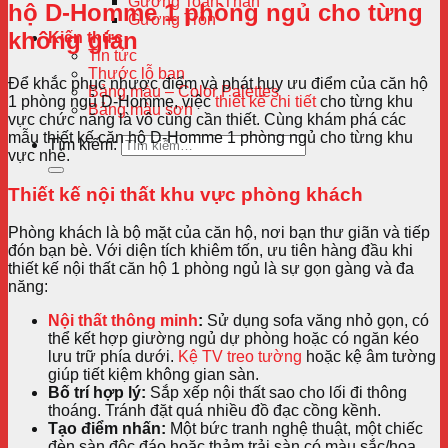
Gương Toàn Thân
hộ D-Homme 1 phòng ngủ cho từng
Gương Tròn
không gian
Kiến thức
Tin tức
Thước lỗ ban
Để khắc phục nhược điểm và phát huy ưu điểm của căn hộ
Bảng màu – Color Palettes
1 phòng ngủ D-Homme, việc
thiết kế chi tiết
cho từng khu
Bảng màu sơn
vực chức năng là vô cùng cần thiết. Cùng khám phá các
mẫu thiết kế căn hộ D-Homme 1 phòng ngủ cho từng khu
Tìm kiếm:
vực nhé.
Thiết kế nội thất khu vực phòng khách
Phòng khách là bộ mặt của căn hộ, nơi bạn thư giãn và tiếp
đón bạn bè. Với diện tích khiêm tốn, ưu tiên hàng đầu khi
thiết kế nội thất căn hộ 1 phòng ngủ là sự gọn gàng và đa
năng:
Nội thất thông minh
:
Sử dụng sofa văng nhỏ gọn, có
thể kết hợp giường ngủ dự phòng hoặc có ngăn kéo
lưu trữ phía dưới.
Kệ TV treo tường
hoặc kệ âm tường
giúp tiết kiệm không gian sàn.
Bố trí hợp lý:
Sắp xếp nội thất sao cho lối đi thông
thoáng. Tránh đặt quá nhiều đồ đạc cồng kềnh.
Tạo điểm nhấn:
Một bức tranh nghệ thuật, một chiếc
đèn sàn độc đáo hoặc thảm trải sàn có màu sắc/họa