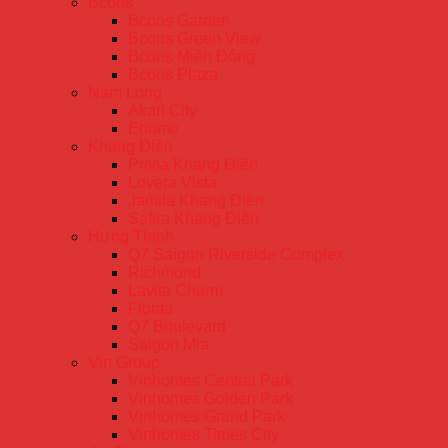
Bcons
Bcons Garden
Bcons Green View
Bcons Miền Đông
Bcons Plaza
Nam Long
Akari City
Ehome
Khang Điền
Privia Khang Điền
Lovera Vista
Jamila Khang Điền
Safira Khang Điền
Hưng Thịnh
Q7 Saigon Riverside Complex
Richmond
Lavita Charm
Florita
Q7 Boulevard
Saigon Mia
Vin Group
Vinhomes Central Park
Vinhomes Golden Park
Vinhomes Grand Park
Vinhomes Times City