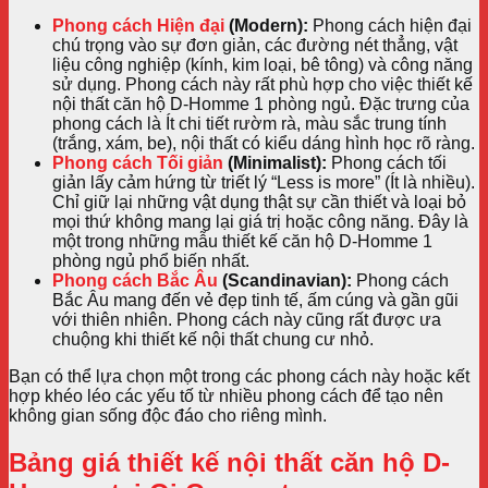
Phong cách Hiện đại
(Modern):
Phong cách hiện đại
chú trọng vào sự đơn giản, các đường nét thẳng, vật
liệu công nghiệp (kính, kim loại, bê tông) và công năng
sử dụng. Phong cách này rất phù hợp cho việc thiết kế
nội thất căn hộ D-Homme 1 phòng ngủ. Đặc trưng của
phong cách là Ít chi tiết rườm rà, màu sắc trung tính
(trắng, xám, be), nội thất có kiểu dáng hình học rõ ràng.
Phong cách Tối giản
(Minimalist):
Phong cách tối
giản lấy cảm hứng từ triết lý “Less is more” (Ít là nhiều).
Chỉ giữ lại những vật dụng thật sự cần thiết và loại bỏ
mọi thứ không mang lại giá trị hoặc công năng. Đây là
một trong những mẫu thiết kế căn hộ D-Homme 1
phòng ngủ phổ biến nhất.
Phong cách Bắc Âu
(Scandinavian):
Phong cách
Bắc Âu mang đến vẻ đẹp tinh tế, ấm cúng và gần gũi
với thiên nhiên. Phong cách này cũng rất được ưa
chuộng khi thiết kế nội thất chung cư nhỏ.
Bạn có thể lựa chọn một trong các phong cách này hoặc kết
hợp khéo léo các yếu tố từ nhiều phong cách để tạo nên
không gian sống độc đáo cho riêng mình.
Bảng giá thiết kế nội thất căn hộ D-