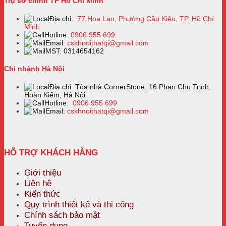
Trụ sở chính TP Hồ Chí Minh
Địa chỉ:
77 Hoa Lan, Phường Cầu Kiệu, TP. Hồ Chí
Minh
Hotline:
0906 955 699
Email:
cskhnoithatqi@gmail.com
MST: 0314654162
Chi nhánh Hà Nội
Địa chỉ: Tòa nhà CornerStone, 16 Phan Chu Trinh,
Hoàn Kiếm, Hà Nội
Hotline:
0906 955 699
Email:
cskhnoithatqi@gmail.com
HỖ TRỢ KHÁCH HÀNG
Giới thiệu
Liên hệ
Kiến thức
Quy trình thiết kế và thi công
Chính sách bảo mật
Tuyển dụng