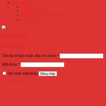
Kiến thức
Tin tức
Thước lỗ ban
Bảng màu – Color Palettes
Bảng màu sơn
0906955699
Đăng nhập
Tên tài khoản hoặc địa chỉ email
*
Mật khẩu
*
Ghi nhớ mật khẩu
Đăng nhập
Quên mật khẩu?