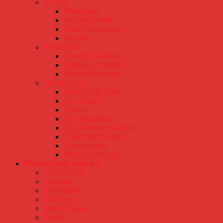
An Gia
West Gate
An Gia Garden
River Panorama
Sky 89
Novaland
The Sun Avenue
Botanica Premier
Golden Mansion
Dự án khác
Picity High Park
Eco Green
Precia
The Pegasuite
The Western Capital
Thảo Điền Green
Tecco Home
Stown Gateway
Phong cách thiết kế
Color Block
Japandi
Minimalism
Modern
Neo-Classic
Rustic