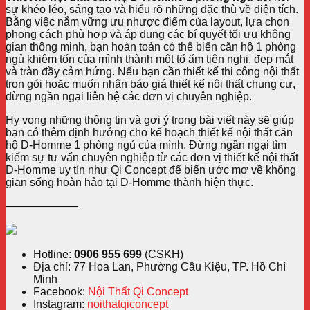
sự khéo léo, sáng tạo và hiểu rõ những đặc thù về diện tích.
Bằng việc nắm vững ưu nhược điểm của layout, lựa chọn
phong cách phù hợp và áp dụng các bí quyết tối ưu không
gian thông minh, bạn hoàn toàn có thể biến căn hộ 1 phòng
ngủ khiêm tốn của mình thành một tổ ấm tiện nghi, đẹp mắt
và tràn đầy cảm hứng. Nếu bạn cần thiết kế thi công nội thất
trọn gói hoặc muốn nhận báo giá thiết kế nội thất chung cư,
đừng ngần ngại liên hệ các đơn vị chuyên nghiệp.
Hy vọng những thông tin và gợi ý trong bài viết này sẽ giúp
bạn có thêm định hướng cho kế hoạch thiết kế nội thất căn
hộ D-Homme 1 phòng ngủ của mình. Đừng ngần ngại tìm
kiếm sự tư vấn chuyên nghiệp từ các đơn vị thiết kế nội thất
D-Homme uy tín như Qi Concept để biến ước mơ về không
gian sống hoàn hảo tại D-Homme thành hiện thực.
——————–
Hotline:
0906 955 699
(CSKH)
Địa chỉ: 77 Hoa Lan, Phường Cầu Kiệu, TP. Hồ Chí
Minh
Facebook:
Nội Thất Qi Concept
Instagram:
noithatqiconcept