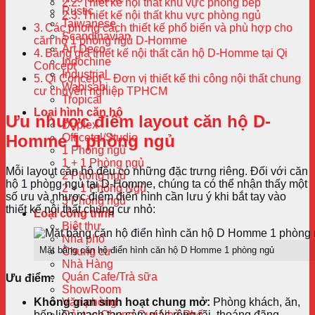
Thiết kế nội thất khu vực phòng bếp
Rustic
Thiết kế nội thất khu vực phòng ngủ
Taiwanese
Các phong cách thiết kế phổ biến và phù hợp cho
Scandinavian
căn hộ 1 phòng ngủ D-Homme
Art Deco
Bảng giá thiết kế nội thất căn hộ D-Homme tại Qi
Indochine
Concept
Industrial
Qi Concept – Đơn vị thiết kế thi công nội thất chung
Wabisabi
cư chuyên nghiệp TPHCM
Tropical
Loại hình căn hộ
Ưu nhược điểm layout căn hộ D-
Duplex
Homme 1 phòng ngủ
Officetel/Studio
1 Phòng ngủ
1 + 1 Phòng ngủ
Mỗi layout căn hộ đều có những đặc trưng riêng. Đối với căn
2 Phòng ngủ
hộ 1 phòng ngủ tại D-Homme, chúng ta có thể nhận thấy một
2 + 1 Phòng Ngủ
số ưu và nhược điểm điển hình cần lưu ý khi bắt tay vào
3 Phòng ngủ
thiết kế nội thất chung cư nhỏ:
Loại công trình
Biệt thự
Nhà phố
Mặt bằng căn hộ điển hình căn hộ D Homme 1 phòng ngủ
Chung cư
Nhà Hàng
Quán Cafe/Trà sữa
Ưu điểm:
ShowRoom
Văn phòng
Không gian sinh hoạt chung mở:
Phòng khách, ăn,
Cải tạo Chung Cư/ Nhà Phố
bếp liền mạch tạo cảm giác rộng rãi, thoáng đãng.