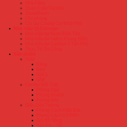
Nhà Hàng
Quán Cafe/Trà sữa
ShowRoom
Văn phòng
Cải tạo Chung Cư/ Nhà Phố
Nhà mẫu QI Concept
Nhà mẫu tại Akari Bình Tân
Nhà mẫu tại Safira Khang Điền
Nhà mẫu tại Carillon 7 Tân Phú
Thực Tế Thi Công
Sản phẩm
Sofa
Băng
Bed
Góc L
Ghế
Combo Nội Thất
Phòng Ngủ
Phòng Khách
Phòng Bếp
Giấy Dán Tường
Phong Cách Hiện Đại
Phong Cách Cổ Điển
Giả Bê Tông
Vân Đá – Gỗ