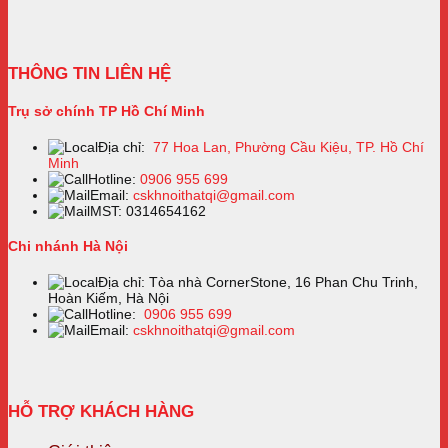
THÔNG TIN LIÊN HỆ
Trụ sở chính TP Hồ Chí Minh
Địa chỉ:
77 Hoa Lan, Phường Cầu Kiệu, TP. Hồ Chí
Minh
Hotline:
0906 955 699
Email:
cskhnoithatqi@gmail.com
MST: 0314654162
Chi nhánh Hà Nội
Địa chỉ: Tòa nhà CornerStone, 16 Phan Chu Trinh,
Hoàn Kiếm, Hà Nội
Hotline:
0906 955 699
Email:
cskhnoithatqi@gmail.com
HỖ TRỢ KHÁCH HÀNG