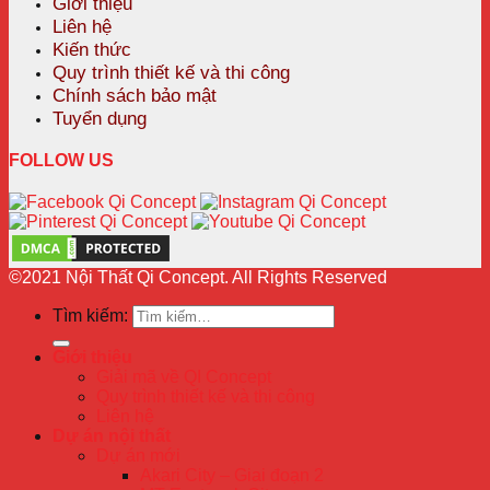
Giới thiệu
Liên hệ
Kiến thức
Quy trình thiết kế và thi công
Chính sách bảo mật
Tuyển dụng
FOLLOW US
©2021 Nội Thất Qi Concept. All Rights Reserved
Tìm kiếm:
Giới thiệu
Giải mã về QI Concept
Quy trình thiết kế và thi công
Liên hệ
Dự án nội thất
Dự án mới
Akari City – Giai đoạn 2