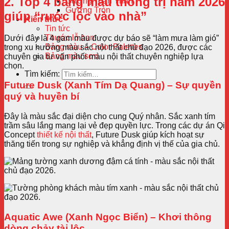
2. Top 4 bảng màu thống trị năm 2026
Gương Toàn Thân
Gương Tròn
giúp “rước lộc vào nhà”
Kiến thức
Tin tức
Thước lỗ ban
Dưới đây là 4 gam màu được dự báo sẽ “làm mưa làm gió”
Bảng màu – Color Palettes
trong xu hướng màu sắc nội thất chủ đạo 2026, được các
Bảng màu sơn
chuyên gia tư vấn phối màu nội thất chuyên nghiệp lựa
chọn.
Tìm kiếm:
Future Dusk (Xanh Tím Dạ Quang) – Sự quyền
quý và huyền bí
Đây là màu sắc đại diện cho cung Quý nhân. Sắc xanh tím
trầm sâu lắng mang lại vẻ đẹp quyền lực. Trong các dự án Qi
Concept
thiết kế nội thất
, Future Dusk giúp kích hoạt sự
thăng tiến trong sự nghiệp và khẳng định vị thế của gia chủ.
Aquatic Awe (Xanh Ngọc Biển) – Khơi thông
dòng chảy tài lộc