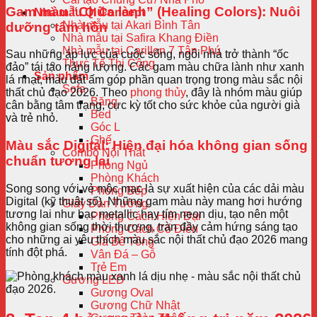
Gam màu “Chữa lành” (Healing Colors): Nuôi
Nhà mẫu QI Concept
Nhà mẫu tại Akari Bình Tân
dưỡng tâm hồn
Nhà mẫu tại Safira Khang Điền
Nhà mẫu tại Carillon 7 Tân Phú
Sau những áp lực của cuộc sống, ngôi nhà trở thành “ốc
Thực Tế Thi Công
đảo” tái tạo năng lượng. Các gam màu chữa lành như xanh
Sản phẩm
lá nhạt, màu đất ấm góp phần quan trọng trong màu sắc nội
Sofa
thất chủ đạo 2026. Theo
phong thủy
, đây là nhóm màu giúp
Băng
cân bằng tâm trạng, cực kỳ tốt cho sức khỏe của người già
Bed
và trẻ nhỏ.
Góc L
Ghế
Màu sắc Digital: Hiện đại hóa không gian sống
Combo Nội Thất
chuẩn tương lai
Phòng Ngủ
Phòng Khách
Song song với vẻ mộc mạc là sự xuất hiện của các dải màu
Phòng Bếp
Digital (kỹ thuật số). Những gam màu này mang hơi hướng
Giấy Dán Tường
tương lai như bạc metallic hay tím neon dịu, tạo nên một
Phong Cách Hiện Đại
không gian sống thời thượng, tràn đầy cảm hứng sáng tạo
Phong Cách Cổ Điển
cho những ai yêu thích màu sắc nội thất chủ đạo 2026 mang
Giả Bê Tông
tính đột phá.
Vân Đá – Gỗ
Trẻ Em
Gương LED
Gương Oval
Gương Chữ Nhật