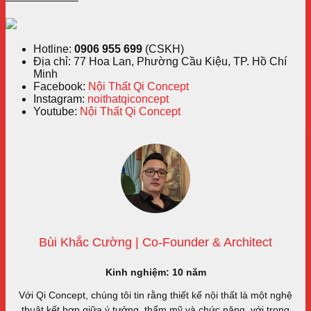
——————–
Hotline:
0906 955 699
(CSKH)
Địa chỉ: 77 Hoa Lan, Phường Cầu Kiệu, TP. Hồ Chí
Minh
Facebook:
Nội Thất Qi Concept
Instagram:
noithatqiconcept
Youtube:
Nội Thất Qi Concept
Bùi Khắc Cường | Co-Founder & Architect
Kinh nghiệm: 10 năm
Với Qi Concept, chúng tôi tin rằng thiết kế nội thất là một nghệ
thuật kết hợp giữa ý tưởng, thẩm mỹ và chức năng, với trọng