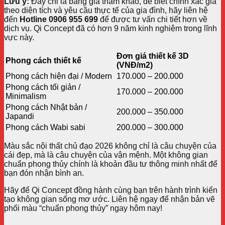
Lưu ý:
Đây chỉ là bảng giá tham khảo, để biết chính xác giá
theo diện tích và yêu cầu thực tế của gia đình, hãy liên hệ
đến
Hotline 0906 955 699
để được tư vấn chi tiết hơn về
dịch vụ. Qi Concept đã có hơn 9 năm kinh nghiệm trong lĩnh
vực này.
Đơn giá thiết kế 3D
Phong cách thiết kế
(VNĐ/m2)
Phong cách hiện đại / Modern
170.000 – 200.000
Phong cách tối giản /
170.000 – 200.000
Minimalism
Phong cách Nhật bản /
200.000 – 350.000
Japandi
Phong cách Wabi sabi
200.000 – 300.000
Màu sắc nội thất chủ đạo 2026 không chỉ là câu chuyện của
cái đẹp, mà là câu chuyện của vận mệnh. Một không gian
chuẩn phong thủy chính là khoản đầu tư thông minh nhất để
bạn đón nhận bình an.
Hãy để Qi Concept đồng hành cùng bạn trên hành trình kiến
tạo không gian sống mơ ước. Liên hệ ngay để nhận bản vẽ
phối màu “chuẩn phong thủy” ngay hôm nay!