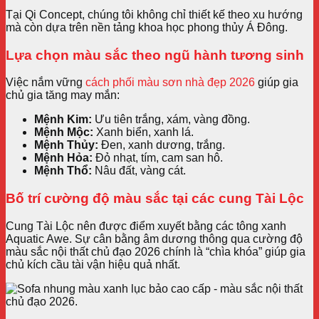
Tại Qi Concept, chúng tôi không chỉ thiết kế theo xu hướng
mà còn dựa trên nền tảng khoa học phong thủy Á Đông.
Lựa chọn màu sắc theo ngũ hành tương sinh
Việc nắm vững
cách phối màu sơn nhà đẹp 2026
giúp gia
chủ gia tăng may mắn:
Mệnh Kim:
Ưu tiên trắng, xám, vàng đồng.
Mệnh Mộc:
Xanh biển, xanh lá.
Mệnh Thủy:
Đen, xanh dương, trắng.
Mệnh Hỏa:
Đỏ nhạt, tím, cam san hô.
Mệnh Thổ:
Nâu đất, vàng cát.
Bố trí cường độ màu sắc tại các cung Tài Lộc
Cung Tài Lộc nên được điểm xuyết bằng các tông xanh
Aquatic Awe. Sự cân bằng âm dương thông qua cường độ
màu sắc nội thất chủ đạo 2026 chính là “chìa khóa” giúp gia
chủ kích cầu tài vận hiệu quả nhất.