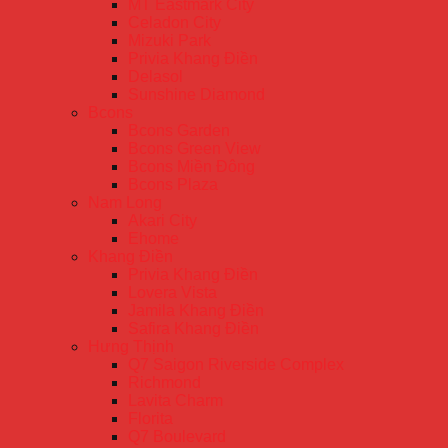
MT Eastmark City
Celadon City
Mizuki Park
Privia Khang Điền
Delasol
Sunshine Diamond
Bcons
Bcons Garden
Bcons Green View
Bcons Miền Đông
Bcons Plaza
Nam Long
Akari City
Ehome
Khang Điền
Privia Khang Điền
Lovera Vista
Jamila Khang Điền
Safira Khang Điền
Hưng Thịnh
Q7 Saigon Riverside Complex
Richmond
Lavita Charm
Florita
Q7 Boulevard