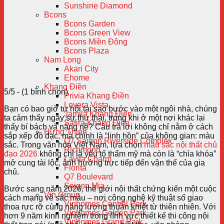
Sunshine Diamond
Bcons
Bcons Garden
Bcons Green View
Bcons Miền Đông
Bcons Plaza
Nam Long
Akari City
Ehome
Khang Điền
5/5 - (1 bình chọn)
Privia Khang Điền
Lovera Vista
Bạn có bao giờ tự hỏi tại sao bước vào một ngôi nhà, chúng
Jamila Khang Điền
ta cảm thấy ngay sự thư thái, trong khi ở một nơi khác lại
Safira Khang Điền
thấy bí bách và nặng nề? Câu trả lời không chỉ nằm ở cách
Hưng Thịnh
sắp xếp đồ đạc, mà chính là “linh hồn” của không gian: màu
Q7 Saigon Riverside Complex
sắc. Trong văn hóa Việt Nam, lựa chọn
màu sắc nội thất chủ
Richmond
đạo 2026
không chỉ là yếu tố thẩm mỹ mà còn là “chìa khóa”
Lavita Charm
mở cung tài lộc, ảnh hưởng trực tiếp đến vận thế của gia
Florita
chủ.
Q7 Boulevard
Saigon Mia
Bước sang năm 2026, thế giới nội thất chứng kiến một cuộc
Vin Group
cách mạng về sắc màu – nơi công nghệ kỹ thuật số giao
Vinhomes Central Park
thoa rực rỡ cùng năng lượng thuần khiết từ thiên nhiên. Với
Vinhomes Golden Park
hơn 9 năm kinh nghiệm trong lĩnh vực thiết kế thi công nội
Vinhomes Grand Park