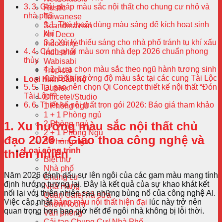
3. Giải pháp màu sắc nội thất cho chung cư nhỏ và
Rustic
nhà phố
Taiwanese
Thủ thuật dùng màu sáng để kích hoạt sinh
Scandinavian
khí
Art Deco
Xử lý thiếu sáng cho nhà phố tránh tụ khí xấu
Indochine
4. Cách phối màu sơn nhà đẹp 2026 chuẩn phong
Industrial
thủy
Wabisabi
Lựa chọn màu sắc theo ngũ hành tương sinh
Tropical
Bố trí cường độ màu sắc tại các cung Tài Lộc
Loại hình căn hộ
5. Tại sao nên chọn Qi Concept thiết kế nội thất “Đón
Duplex
Tài Lộc”?
Officetel/Studio
6. Thiết kế nội thất trọn gói 2026: Báo giá tham khảo
1 Phòng ngủ
1 + 1 Phòng ngủ
2 Phòng ngủ
1. Xu hướng màu sắc nội thất chủ
2 + 1 Phòng Ngủ
đạo 2026 – Giao thoa công nghệ và
3 Phòng ngủ
Loại công trình
thiên nhiên
Biệt thự
Nhà phố
Năm 2026 đánh dấu sự lên ngôi của các gam màu mang tính
Chung cư
định hướng tương lai. Đây là kết quả của sự khao khát kết
Nhà Hàng
nối lại với thiên nhiên sau những bùng nổ của công nghệ AI.
Quán Cafe/Trà sữa
Việc cập nhật
bảng màu nội thất hiện đại
lúc này trở nên
ShowRoom
quan trọng hơn bao giờ hết để ngôi nhà không bị lỗi thời.
Văn phòng
Cải tạo Chung Cư/ Nhà Phố