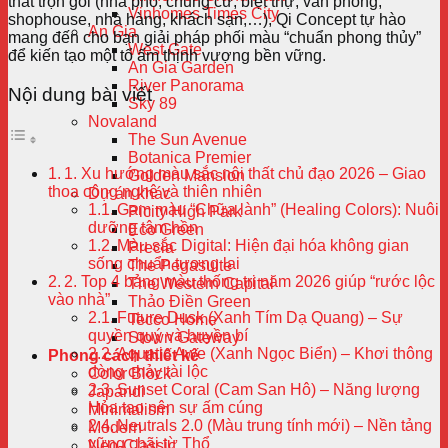
thất trọn gói (nhà phố, chung cư, biệt thự, văn phòng,
Vinhomes Times City
shophouse, nhà hàng, khách sạn,…), Qi Concept tự hào
An Gia
mang đến cho bạn giải pháp phối màu “chuẩn phong thủy”
West Gate
để kiến tạo một tổ ấm thịnh vượng bền vững.
An Gia Garden
River Panorama
Nội dung bài viết
Sky 89
Novaland
The Sun Avenue
Botanica Premier
1. Xu hướng màu sắc nội thất chủ đạo 2026 – Giao
Golden Mansion
thoa công nghệ và thiên nhiên
Dự án khác
Gam màu “Chữa lành” (Healing Colors): Nuôi
Picity High Park
dưỡng tâm hồn
Eco Green
Màu sắc Digital: Hiện đại hóa không gian
Precia
sống chuẩn tương lai
The Pegasuite
2. Top 4 bảng màu thống trị năm 2026 giúp “rước lộc
The Western Capital
vào nhà”
Thảo Điền Green
Future Dusk (Xanh Tím Dạ Quang) – Sự
Tecco Home
quyền quý và huyền bí
Stown Gateway
Aquatic Awe (Xanh Ngọc Biển) – Khơi thông
Phong cách thiết kế
dòng chảy tài lộc
Color Block
Sunset Coral (Cam San Hô) – Năng lượng
Japandi
Hỏa tạo nên sự ấm cúng
Minimalism
Neutrals 2.0 (Màu trung tính mới) – Nền tảng
Modern
vững chãi từ Thổ
Neo-Classic