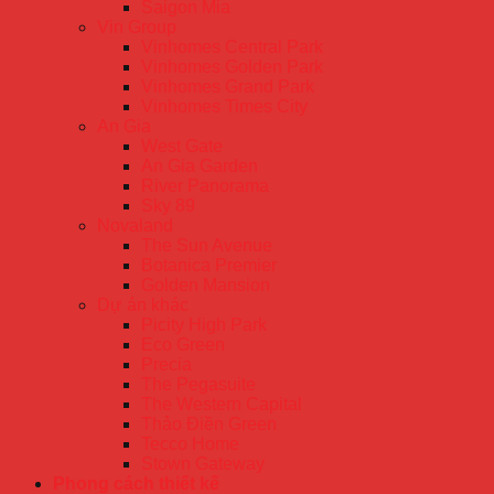
Saigon Mia
Vin Group
Vinhomes Central Park
Vinhomes Golden Park
Vinhomes Grand Park
Vinhomes Times City
An Gia
West Gate
An Gia Garden
River Panorama
Sky 89
Novaland
The Sun Avenue
Botanica Premier
Golden Mansion
Dự án khác
Picity High Park
Eco Green
Precia
The Pegasuite
The Western Capital
Thảo Điền Green
Tecco Home
Stown Gateway
Phong cách thiết kế