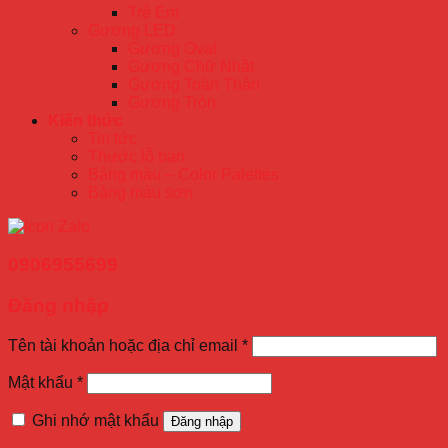
Trẻ Em
Gương LED
Gương Oval
Gương Chữ Nhật
Gương Toàn Thân
Gương Tròn
Kiến thức
Tin tức
Thước lỗ ban
Bảng màu – Color Palettes
Bảng màu sơn
0906955699
Đăng nhập
Tên tài khoản hoặc địa chỉ email
*
Mật khẩu
*
Ghi nhớ mật khẩu
Đăng nhập