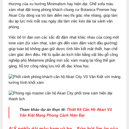
thượng của xu hướng Minimalism hay hiện đại. Ghế sofa màu
xám nhạt đặt trong phòng khách chung cư Botanica Premier hay
Akari City đóng vai trò làm điểm neo thị giác nhẹ nhàng, giúp làm
dịu áp lực mỏi mắt sau ngày dài làm việc kéo dài tại sảnh văn
phòng.
Việc bố trí đan xen các sắc độ đậm nhạt khác nhau của cùng một
tone xám (từ xám nhạt, xám ghi đến xám đậm vách đầu giường)
giúp toàn bộ không gian giữ được tính liên kết mật thiết, hạn chế
cảm giác đơn điệu. Hệ tủ quần áo kịch trần bằng vật liệu gỗ công
nghiệp phủ Melamine phẳng mịn sắc xám mang lại tổng thể gọn
gàng, hỗ trợ công năng lưu trữ đồ đạc khoa học.
Tham khảo dự án thực tế:
Thiết Kế Căn Hộ Akari Võ
Văn Kiệt Mang Phong Cách Hiện Đại
4/ Ý nghĩa dải màu kem và be – Sức hút ấm áp của