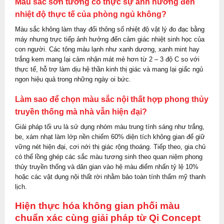
Màu sắc sơn tường có thực sự ảnh hưởng đến
nhiệt độ thực tế của phòng ngủ không?
Màu sắc không làm thay đổi thông số nhiệt độ vật lý đo đạc bằng
máy nhưng trực tiếp ảnh hưởng đến cảm giác nhiệt sinh học của
con người. Các tông màu lạnh như xanh dương, xanh mint hay
trắng kem mang lại cảm nhận mát mẻ hơn từ 2 – 3 độ C so với
thực tế, hỗ trợ làm dịu hệ thần kinh thị giác và mang lại giấc ngủ
ngon hiệu quả trong những ngày oi bức.
Làm sao để chọn màu sắc nội thất hợp phong thủy
truyền thống mà nhà vẫn hiện đại?
Giải pháp tối ưu là sử dụng nhóm màu trung tính sáng như trắng,
be, xám nhạt làm lớp nền chiếm 60% diện tích không gian để giữ
vững nét hiện đại, cơi nới thị giác rộng thoáng. Tiếp theo, gia chủ
có thể lồng ghép các sắc màu tương sinh theo quan niệm phong
thủy truyền thống và dân gian vào hệ màu điểm nhấn tỷ lệ 10%
hoặc các vật dụng nội thất rời nhằm bảo toàn tính thẩm mỹ thanh
lịch.
Hiện thực hóa không gian phối màu
chuẩn xác cùng giải pháp từ Qi Concept