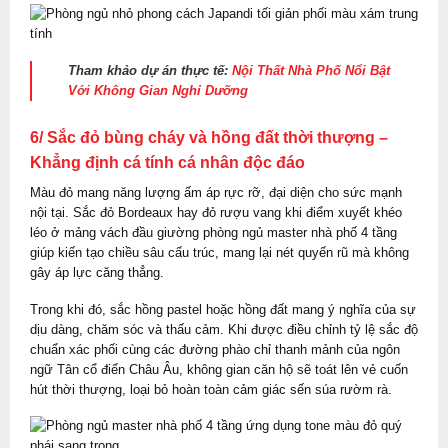
Tham khảo dự án thực tế:
Nội Thất Nhà Phố Nổi Bật
Với Không Gian Nghỉ Dưỡng
6/ Sắc đỏ bùng cháy và hồng đất thời thượng –
Khẳng định cá tính cá nhân độc đáo
Màu đỏ mang năng lượng ấm áp rực rỡ, đại diện cho sức mạnh
nội tại. Sắc đỏ Bordeaux hay đỏ rượu vang khi điểm xuyết khéo
léo ở mảng vách đầu giường phòng ngủ master nhà phố 4 tầng
giúp kiến tạo chiều sâu cấu trúc, mang lại nét quyến rũ mà không
gây áp lực căng thẳng.
Trong khi đó, sắc hồng pastel hoặc hồng đất mang ý nghĩa của sự
dịu dàng, chăm sóc và thấu cảm. Khi được điều chỉnh tỷ lệ sắc độ
chuẩn xác phối cùng các đường phào chỉ thanh mảnh của ngôn
ngữ Tân cổ điển Châu Âu, không gian căn hộ sẽ toát lên vẻ cuốn
hút thời thượng, loại bỏ hoàn toàn cảm giác sến súa rườm rà.