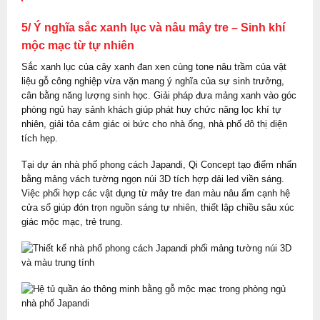
5/ Ý nghĩa sắc xanh lục và nâu mây tre – Sinh khí
mộc mạc từ tự nhiên
Sắc xanh lục của cây xanh đan xen cùng tone nâu trầm của vật
liệu gỗ công nghiệp vừa vặn mang ý nghĩa của sự sinh trưởng,
cân bằng năng lượng sinh học. Giải pháp đưa mảng xanh vào góc
phòng ngủ hay sảnh khách giúp phát huy chức năng lọc khí tự
nhiên, giải tỏa cảm giác oi bức cho nhà ống, nhà phố đô thị diện
tích hẹp.
Tại dự án nhà phố phong cách Japandi, Qi Concept tạo điểm nhấn
bằng mảng vách tường ngọn núi 3D tích hợp dải led viền sáng.
Việc phối hợp các vật dụng từ mây tre đan màu nâu ấm cạnh hệ
cửa sổ giúp đón trọn nguồn sáng tự nhiên, thiết lập chiều sâu xúc
giác mộc mạc, trẻ trung.