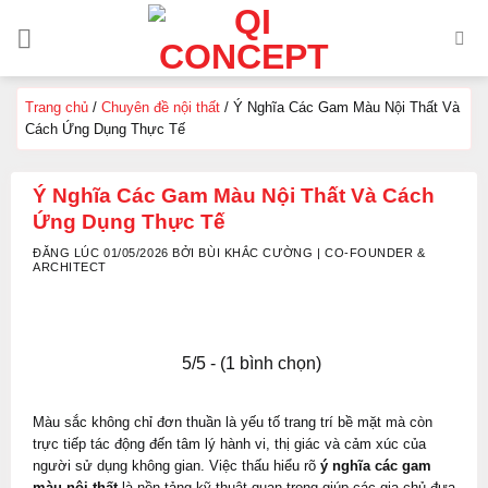
Chuyển
đến
nội
dung
Trang chủ
/
Chuyên đề nội thất
/
Ý Nghĩa Các Gam Màu Nội Thất Và
Cách Ứng Dụng Thực Tế
Ý Nghĩa Các Gam Màu Nội Thất Và Cách
Ứng Dụng Thực Tế
ĐĂNG LÚC 01/05/2026 BỞI BÙI KHẮC CƯỜNG | CO-FOUNDER &
ARCHITECT
5/5 - (1 bình chọn)
Màu sắc không chỉ đơn thuần là yếu tố trang trí bề mặt mà còn
trực tiếp tác động đến tâm lý hành vi, thị giác và cảm xúc của
người sử dụng không gian. Việc thấu hiểu rõ
ý nghĩa các gam
màu nội thất
là nền tảng kỹ thuật quan trọng giúp các gia chủ đưa