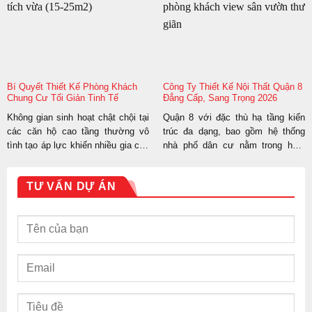
ngôi nhà kiên cố thành không gian
gian? Thiết kế khu vực nấu nướng
sống tiện nghi, phản ánh chính xác
trong một không gian giới hạn như
gu thẩm...
căn hộ không quá...
Bí Quyết Thiết Kế Phòng Khách
Công Ty Thiết Kế Nội Thất Quận 8
Chung Cư Tối Giản Tinh Tế
Đẳng Cấp, Sang Trọng 2026
Không gian sinh hoạt chật chội tại
Quận 8 với đặc thù hạ tầng kiến
các căn hộ cao tầng thường vô
trúc đa dạng, bao gồm hệ thống
tình tạo áp lực khiến nhiều gia chủ
nhà phố dân cư nằm trong hẻm
cảm thấy ngột ngạt sau những giờ
nhỏ hẹp và chuỗi tòa nhà chung
làm việc căng thẳng. Giữa nhịp
cư cao tầng mới xây dựng, đang
TƯ VẤN DỰ ÁN
sống đô thị hối hả, một mặt bằng
là khu vực có mật độ an cư cao
sinh hoạt được tinh giản khoa học
tại TP.HCM. Để kiến tạo một môi
không chỉ mang lại sự...
trường sống tiện...