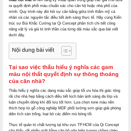
ra quyết định phối màu chuẩn xác cho căn hộ hoặc nhà phố của
mình. Quy trình này đòi hỏi sự cân bằng giữa tính thẩm mỹ cá
nhân và các nguyên tắc điều tiết ánh sáng thực tế. Hãy cùng Kiến
trúc sư Bùi Khắc Cường tại Qi Concept phân tích chi tiết công
năng vật lý và giá trị tinh thần của từng dải màu sắc qua bài viết
dưới đây.
Nội dung bài viết
Tại sao việc thấu hiểu ý nghĩa các gam
màu nội thất quyết định sự thông thoáng
của căn nhà?
Thấu hiểu ý nghĩa các dạng màu sắc giúp tối ưu hóa thị giác rộng
rãi cho nhà hẹp bằng cách điều tiết kịch bản ánh sáng đa lớp và
luân chuyển dòng khí đối lưu tốt hơn. Lựa chọn tone màu nền
thích hợp từ gỗ công nghiệp MDF phối tường sơn giúp giải phóng
diện tích sàn trống, loại bỏ các điểm mù bóng tối.
Thực tế quản trị chất lượng tại khu vực TP.HCM của Qi Concept
cho thấy, rất nhiều mặt bằng căn hộ gặp hiện tượng chồng chéo