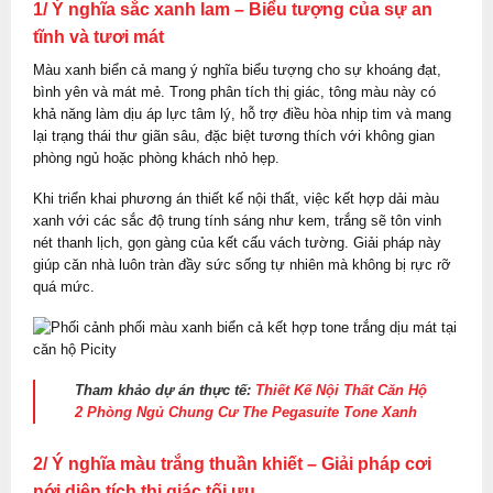
1/ Ý nghĩa sắc xanh lam – Biểu tượng của sự an
tĩnh và tươi mát
Màu xanh biển cả mang ý nghĩa biểu tượng cho sự khoáng đạt,
bình yên và mát mẻ. Trong phân tích thị giác, tông màu này có
khả năng làm dịu áp lực tâm lý, hỗ trợ điều hòa nhịp tim và mang
lại trạng thái thư giãn sâu, đặc biệt tương thích với không gian
phòng ngủ hoặc phòng khách nhỏ hẹp.
Khi triển khai phương án thiết kế nội thất, việc kết hợp dải màu
xanh với các sắc độ trung tính sáng như kem, trắng sẽ tôn vinh
nét thanh lịch, gọn gàng của kết cấu vách tường. Giải pháp này
giúp căn nhà luôn tràn đầy sức sống tự nhiên mà không bị rực rỡ
quá mức.
Tham khảo dự án thực tế:
Thiết Kế Nội Thất Căn Hộ
2 Phòng Ngủ Chung Cư The Pegasuite Tone Xanh
2/ Ý nghĩa màu trắng thuần khiết – Giải pháp cơi
nới diện tích thị giác tối ưu