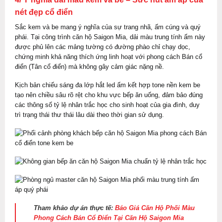
nét đẹp cổ điển
Sắc kem và be mang ý nghĩa của sự trang nhã, ấm cúng và quý
phái. Tại công trình căn hộ Saigon Mia, dải màu trung tính ấm này
được phủ lên các mảng tường có đường phào chỉ chạy dọc,
chứng minh khả năng thích ứng linh hoạt với phong cách Bán cổ
điển (Tân cổ điển) mà không gây cảm giác nặng nề.
Kịch bản chiếu sáng đa lớp hắt led ấm kết hợp tone nền kem be
tạo nên chiều sâu rõ rệt cho khu vực bếp ăn uống, đảm bảo đúng
các thông số tỷ lệ nhân trắc học cho sinh hoạt của gia đình, duy
trì trạng thái thư thái lâu dài theo thời gian sử dụng.
Tham khảo dự án thực tế:
Báo Giá Căn Hộ Phối Màu
Phong Cách Bán Cổ Điển Tại Căn Hộ Saigon Mia