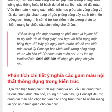
luồng giao thông hoặc bí bách do bố trí sai lệch sắc độ dải màu.
Việc tính toán khoảng cách nhân trắc học giữa các vùng sáng và
tối, đan xen giải pháp trang trí góc phòng bằng cây xanh trên nền
tường sơn trung tính sẽ hỗ trợ tạo điểm nhấn tương phản tự
nhiên, mang lại chiều sâu sinh động cho tổ ấm.
💡 Bạn đang cần một phương án phối màu và layout bố
trí nội thất “đo ni đóng giày” phù hợp với hiện trạng mặt
bằng thực tế? Hãy gửi ngay kích thước đất để các kiến
trúc sư tại Qi Concept bóc tách khối lượng công năng
và tư vấn bản vẽ 2D hoàn toàn miễn phí. 👉 Liên hệ
Hotline/Zalo:
0906 955 699
để nhận giải pháp chuyên
sâu.
Phân tích chi tiết ý nghĩa các gam màu nội
thất thông dụng trong kiến trúc
Dựa trên hiện trạng diện tích mặt bằng và nhu cầu sử dụng thực
tế của phân khúc nhà phố, chung cư hiện nay, Qi Concept đã ứng
dụng dải màu sắc chọn lọc vào các công trình thực tế nhằm mang
lại góc nhìn trực quan cho gia chủ: