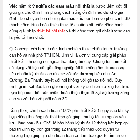
Việc nắm rõ
ý nghĩa các gam màu nội thất
là bước đệm cốt lõi
giúp gia chủ định hình phong cách sống ổn định lâu dài cho gia
đình. Để chuyển hóa những dải màu sắc trên bản vẽ phối cảnh 3D
thành công trình hoàn thiện thực tế chuẩn khít, việc đồng hành
cùng giải pháp
thiết kế nội thất
và thi công trọn gói chất lượng cao
là yếu tố then chốt.
Qi Concept với hơn 9 năm kinh nghiệm thực chiến tại thị trường
căn hộ và nhà phố TP.HCM, định vị là đơn vị cung cấp giải pháp
thiết kế – thi công nội ngoại thất đáng tin cậy. Chúng tôi cam kết
sử dụng vật liệu cốt gỗ công nghiệp MDF chống ẩm lõi xanh đạt
tiêu chuẩn kỹ thuật cao từ các đối tác thương hiệu như An
Cường, Ba Thanh, tuyệt đối nói không với gỗ tạp trôi nổi. Quy
trình giám sát độc lập nghiêm ngặt với kỹ sư hiện trường túc trực
trực tiếp cam kết sản phẩm hoàn thiện thực tế đạt độ tương đồng
cao so với bản vẽ phối cảnh 3D.
Đồng thời, chính sách hoàn 100% phí thiết kế 3D ngay sau khi ký
hợp đồng thi công nội thất trọn gói giúp chủ hộ tối ưu nguồn vốn
lưu động ban đầu. Chế độ bảo hành kỹ thuật 12 tháng kết hợp gói
bảo trì định kỳ trọn gói trong 12 tháng tiếp theo độc quyền từ
thương hiệu giúp gia chủ hoàn toàn an tâm trao gửi tổ ấm an cư.