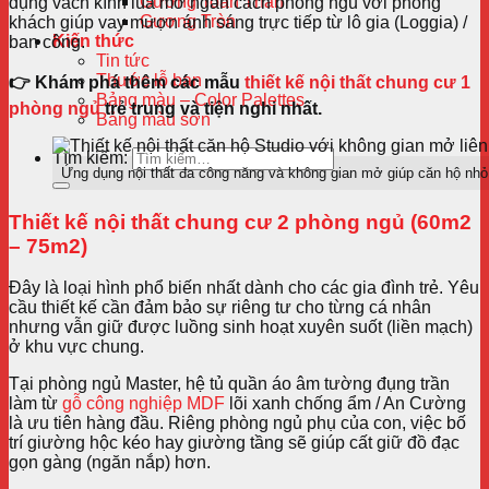
Gương Toàn Thân
dụng vách kính lùa mờ ngăn cách phòng ngủ với phòng
Gương Tròn
khách giúp vay mượn ánh sáng trực tiếp từ lô gia (Loggia) /
Kiến thức
ban công.
Tin tức
Thước lỗ ban
👉 Khám phá thêm các mẫu
thiết kế nội thất chung cư 1
Bảng màu – Color Palettes
phòng ngủ
trẻ trung và tiện nghi nhất.
Bảng màu sơn
Tìm kiếm:
Ứng dụng nội thất đa công năng và không gian mở giúp căn hộ nhỏ
Thiết kế nội thất chung cư 2 phòng ngủ (60m2
– 75m2)
Đây là loại hình phổ biến nhất dành cho các gia đình trẻ. Yêu
cầu thiết kế cần đảm bảo sự riêng tư cho từng cá nhân
nhưng vẫn giữ được luồng sinh hoạt xuyên suốt (liền mạch)
ở khu vực chung.
Tại phòng ngủ Master, hệ tủ quần áo âm tường đụng trần
làm từ
gỗ công nghiệp MDF
lõi xanh chống ẩm / An Cường
là ưu tiên hàng đầu. Riêng phòng ngủ phụ của con, việc bố
trí giường hộc kéo hay giường tầng sẽ giúp cất giữ đồ đạc
gọn gàng (ngăn nắp) hơn.