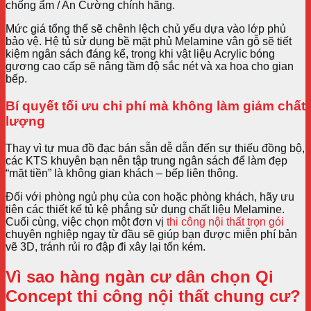
chống ẩm / An Cường chính hãng.
Mức giá tổng thể sẽ chênh lệch chủ yếu dựa vào lớp phủ
bảo vệ. Hệ tủ sử dụng bề mặt phủ Melamine vân gỗ sẽ tiết
kiệm ngân sách đáng kể, trong khi vật liệu Acrylic bóng
gương cao cấp sẽ nâng tầm độ sắc nét và xa hoa cho gian
bếp.
Bí quyết tối ưu chi phí mà không làm giảm chất
lượng
Thay vì tự mua đồ đạc bán sẵn dễ dẫn đến sự thiếu đồng bộ,
các KTS khuyên bạn nên tập trung ngân sách để làm đẹp
“mặt tiền” là không gian khách – bếp liên thông.
Đối với phòng ngủ phụ của con hoặc phòng khách, hãy ưu
tiên các thiết kế tủ kệ phẳng sử dụng chất liệu Melamine.
Cuối cùng, việc chọn một đơn vị
thi công nội thất trọn gói
chuyên nghiệp ngay từ đầu sẽ giúp bạn được miễn phí bản
vẽ 3D, tránh rủi ro đập đi xây lại tốn kém.
Vì sao hàng ngàn cư dân chọn Qi
Concept thi công nội thất chung cư?