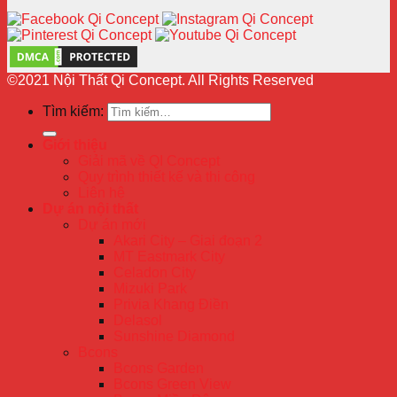
©2021 Nội Thất Qi Concept. All Rights Reserved
Tìm kiếm:
Giới thiệu
Giải mã về QI Concept
Quy trình thiết kế và thi công
Liên hệ
Dự án nội thất
Dự án mới
Akari City – Giai đoạn 2
MT Eastmark City
Celadon City
Mizuki Park
Privia Khang Điền
Delasol
Sunshine Diamond
Bcons
Bcons Garden
Bcons Green View