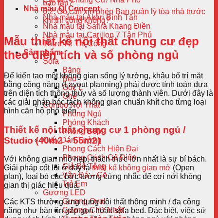
bao lâu?
Nhà mẫu QI Concept
Có cần xin phép Ban quản lý tòa nhà trước
Nhà mẫu tại Akari Bình Tân
khi thi công không?
Nhà mẫu tại Safira Khang Điền
Nhà mẫu tại Carillon 7 Tân Phú
Mẫu thiết kế nội thất chung cư đẹp
Thực Tế Thi Công
Sản phẩm
theo diện tích và số phòng ngủ
Sofa
Băng
Để kiến tạo một không gian sống lý tưởng, khâu bố trí mặt
Bed
bằng công năng (Layout planning) phải được tính toán dựa
Góc L
trên diện tích thông thủy và số lượng thành viên. Dưới đây là
Ghế
các giải pháp bóc tách không gian chuẩn khít cho từng loại
Combo Nội Thất
hình căn hộ phổ biến.
Phòng Ngủ
Phòng Khách
Thiết kế nội thất chung cư 1 phòng ngủ /
Phòng Bếp
Studio (40m2 – 55m2)
Giấy Dán Tường
Phong Cách Hiện Đại
Phong Cách Cổ Điển
Với không gian nhỏ hẹp, thách thức lớn nhất là sự bí bách.
Giả Bê Tông
Giải pháp cốt lõi ở đây là
thiết kế không gian mở
(Open
Vân Đá – Gỗ
plan), loại bỏ các bức tường cứng nhắc để cơi nới không
Trẻ Em
gian thị giác hiệu quả.
Gương LED
Gương Oval
Các KTS thường ứng dụng nội thất thông minh / đa công
Gương Chữ Nhật
năng như bàn ăn gấp gọn hoặc sofa bed. Đặc biệt, việc sử