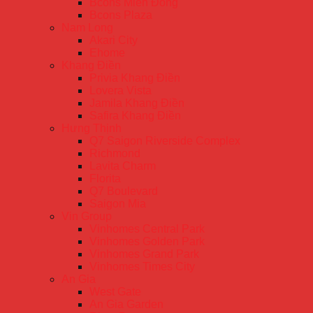
Bcons Miền Đông
Bcons Plaza
Nam Long
Akari City
Ehome
Khang Điền
Privia Khang Điền
Lovera Vista
Jamila Khang Điền
Safira Khang Điền
Hưng Thịnh
Q7 Saigon Riverside Complex
Richmond
Lavita Charm
Florita
Q7 Boulevard
Saigon Mia
Vin Group
Vinhomes Central Park
Vinhomes Golden Park
Vinhomes Grand Park
Vinhomes Times City
An Gia
West Gate
An Gia Garden