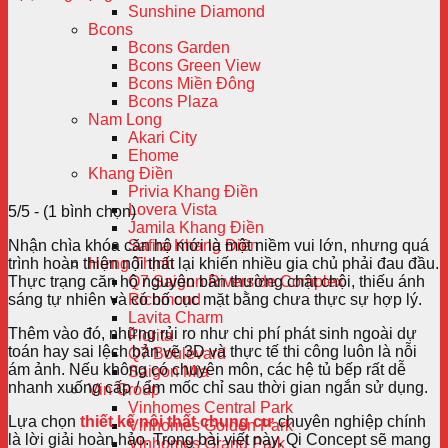
Sunshine Diamond
Bcons
Bcons Garden
Bcons Green View
Bcons Miền Đông
Bcons Plaza
Nam Long
Akari City
Ehome
Khang Điền
Privia Khang Điền
Lovera Vista
5/5 - (1 bình chọn)
Jamila Khang Điền
Nhận chìa khóa căn hộ mới là một niềm vui lớn, nhưng quá
Safira Khang Điền
trình hoàn thiện nội thất lại khiến nhiều gia chủ phải đau đầu.
Hưng Thịnh
Thực trạng căn hộ nguyên bản thường chật chội, thiếu ánh
Q7 Saigon Riverside Complex
sáng tự nhiên và có bố cục mặt bằng chưa thực sự hợp lý.
Richmond
Lavita Charm
Thêm vào đó, những rủi ro như chi phí phát sinh ngoài dự
Florita
toán hay sai lệch bản vẽ 3D và thực tế thi công luôn là nỗi
Q7 Boulevard
ám ảnh. Nếu không có chuyên môn, các hệ tủ bếp rất dễ
Saigon Mia
nhanh xuống cấp / ẩm mốc chỉ sau thời gian ngắn sử dụng.
Vin Group
Vinhomes Central Park
Lựa chọn
thiết kế nội thất chung cư
chuyên nghiệp chính
Vinhomes Golden Park
là lời giải hoàn hảo. Trong bài viết này, Qi Concept sẽ mang
Vinhomes Grand Park