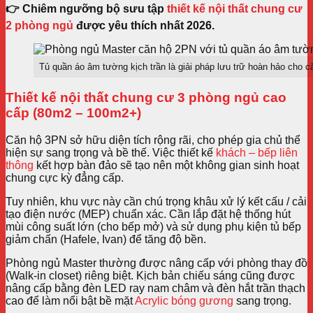
👉 Chiêm ngưỡng bộ sưu tập
thiết kế nội thất chung cư
2 phòng ngủ
được yêu thích nhất 2026.
Tủ quần áo âm tường kịch trần là giải pháp lưu trữ hoàn hảo cho c
Thiết kế nội thất chung cư 3 phòng ngủ cao
cấp (80m2 – 100m2+)
Căn hộ 3PN sở hữu diện tích rộng rãi, cho phép gia chủ thể
hiện sự sang trọng và bề thế. Việc thiết kế
khách – bếp liên
thông
kết hợp bàn đảo sẽ tạo nên một không gian sinh hoạt
chung cực kỳ đẳng cấp.
Tuy nhiên, khu vực này cần chú trọng khâu xử lý kết cấu / cải
tạo điện nước (MEP) chuẩn xác. Cần lắp đặt hệ thống hút
mùi công suất lớn (cho bếp mở) và sử dụng phụ kiện tủ bếp
giảm chấn (Hafele, Ivan) để tăng độ bền.
Phòng ngủ Master thường được nâng cấp với phòng thay đồ
(Walk-in closet) riêng biệt. Kịch bản chiếu sáng cũng được
nâng cấp bằng đèn LED ray nam châm và đèn hắt trần thạch
cao để làm nổi bật bề mặt
Acrylic bóng gương
sang trọng.