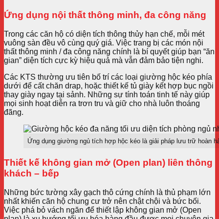
Ứng dụng nội thất thông minh, đa công năng
Trong các căn hộ có diện tích thông thủy hạn chế, mỗi mét
vuông sàn đều vô cùng quý giá. Việc trang bị các món nội
thất thông minh / đa công năng chính là bí quyết giúp bạn “ăn
gian” diện tích cực kỳ hiệu quả mà vẫn đảm bảo tiện nghi.
Các KTS thường ưu tiên bố trí các loại giường hộc kéo phía
dưới để cất chăn drap, hoặc thiết kế tủ giày kết hợp bục ngồi
thay giày ngay tại sảnh. Những sự tính toán tinh tế này giúp
mọi sinh hoạt diễn ra trơn tru và giữ cho nhà luôn thoáng
đãng.
Ứng dụng giường ngủ tích hợp hộc kéo là giải pháp lưu trữ hoàn hả
Thiết kế không gian mở (Open plan) liên thông
khách – bếp
Những bức tường xây gạch thô cứng chính là thủ phạm lớn
nhất khiến căn hộ chung cư trở nên chật chội và bức bối.
Việc phá bỏ vách ngăn để thiết lập không gian mở (Open
plan) là xu hướng tối ưu hóa hàng đầu được mọi chuyên gia