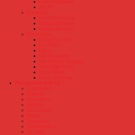
River Panorama
Sky 89
Novaland
The Sun Avenue
Botanica Premier
Golden Mansion
Dự án khác
Picity High Park
Eco Green
Precia
The Pegasuite
The Western Capital
Thảo Điền Green
Tecco Home
Stown Gateway
Phong cách thiết kế
Color Block
Japandi
Minimalism
Modern
Neo-Classic
Rustic
Taiwanese
Scandinavian
Art Deco