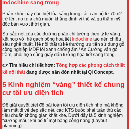
Indochine sang trọng
Phân khúc này đặc biệt tỏa sáng trong các căn hộ từ 70m2
trở lên, nơi gia chủ muốn khẳng định vị thế và gu thẩm mỹ
độc bản vượt thời gian.
Sự sắc nét của các đường phào chỉ tường theo tỷ lệ vàng,
kết hợp với hệ gạch bông họa tiết
Indochine
tạo nên chiều
sâu nghệ thuật. Hệ nội thất tủ kệ thường ưu tiên sử dụng gỗ
công nghiệp MDF lõi xanh chống ẩm / An Cường vân gỗ
trầm, phối hợp cùng giấy dán tường họa tiết sang trọng.
👉 Tìm hiểu chi tiết hơn:
Tổng hợp các phong cách thiết
kế nội thất
đang được săn đón nhất tại Qi Concept.
5 Kinh nghiệm “vàng” thiết kế chung
cư tối ưu diện tích
Để giải quyết triệt để bài toán tối ưu diện tích nhỏ mà không
làm mất đi vẻ đẹp sắc nét, các KTS buộc phải tuân thủ các
tiêu chuẩn không gian khắt khe. Dưới đây là 5 kinh nghiệm
“xương máu” khi bố trí mặt bằng công năng (Layout
planning):