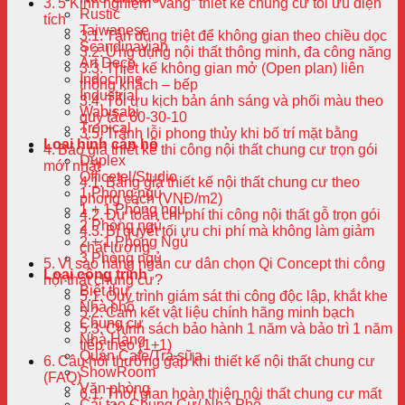
5 Kinh nghiệm “vàng” thiết kế chung cư tối ưu diện
Rustic
tích
Taiwanese
Tận dụng triệt để không gian theo chiều dọc
Scandinavian
Ứng dụng nội thất thông minh, đa công năng
Art Deco
Thiết kế không gian mở (Open plan) liên
Indochine
thông khách – bếp
Industrial
Tối ưu kịch bản ánh sáng và phối màu theo
Wabisabi
quy tắc 60-30-10
Tropical
Tránh lỗi phong thủy khi bố trí mặt bằng
Loại hình căn hộ
Báo giá thiết kế thi công nội thất chung cư trọn gói
Duplex
mới nhất
Officetel/Studio
Bảng giá thiết kế nội thất chung cư theo
1 Phòng ngủ
phong cách (VNĐ/m2)
1 + 1 Phòng ngủ
Dự toán chi phí thi công nội thất gỗ trọn gói
2 Phòng ngủ
Bí quyết tối ưu chi phí mà không làm giảm
2 + 1 Phòng Ngủ
chất lượng
3 Phòng ngủ
Vì sao hàng ngàn cư dân chọn Qi Concept thi công
Loại công trình
nội thất chung cư?
Biệt thự
Quy trình giám sát thi công độc lập, khắt khe
Nhà phố
Cam kết vật liệu chính hãng minh bạch
Chung cư
Chính sách bảo hành 1 năm và bảo trì 1 năm
Nhà Hàng
tiếp theo (1+1)
Quán Cafe/Trà sữa
Câu hỏi thường gặp khi thiết kế nội thất chung cư
ShowRoom
(FAQ)
Văn phòng
Thời gian hoàn thiện nội thất chung cư mất
Cải tạo Chung Cư/ Nhà Phố