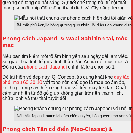
gương để tăng độ hắt sáng. Sự tiết chế trong bài trí nội thất
mang lại một nhịp điệu sống thanh lịch và đầy năng lượng.
Bề mặt phủ Acrylic bóng gương giúp nhân đôi diện tích không gian t
Phong cách Japandi & Wabi Sabi tĩnh tại, mộc
mạc
Nếu bạn tìm kiếm một tổ ấm bình yên sau ngày dài làm việc,
sự giao thoa tinh tế giữa tinh thần Bắc Âu và nét mộc mạc Á
Đông của
phong cách Japandi
chính là lựa chọn số 1.
Để tái hiện vẻ đẹp này, Qi Concept áp dụng khắt khe
quy tắc
phối màu 60-30-10
với tone nền chủ đạo là màu be ấm áp,
kết hợp cùng sơn hiệu ứng hoặc vật liệu mây tre đan. Chất
cảm tự nhiên từ đồ gỗ giúp không gian trở nên thanh lịch,
chữa lành và thư thái tuyệt đối.
Nội thất Japandi mang lại cảm giác an yên, hòa quyện trọn vẹn với 
Phong cách Tân cổ điển (Neo-Classic) &