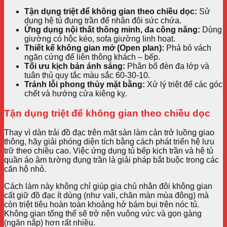
Tận dụng triệt để không gian theo chiều dọc:
Sử
dụng hệ tủ đụng trần để nhân đôi sức chứa.
Ứng dụng nội thất thông minh, đa công năng:
Dùng
giường có hộc kéo, sofa giường linh hoạt.
Thiết kế không gian mở (Open plan):
Phá bỏ vách
ngăn cứng để liên thông khách – bếp.
Tối ưu kịch bản ánh sáng:
Phân bổ đèn đa lớp và
tuân thủ quy tắc màu sắc 60-30-10.
Tránh lỗi phong thủy mặt bằng:
Xử lý triệt để các góc
chết và hướng cửa kiêng kỵ.
Tận dụng triệt để không gian theo chiều dọc
Thay vì dàn trải đồ đạc trên mặt sàn làm cản trở luồng giao
thông, hãy giải phóng diện tích bằng cách phát triển hệ lưu
trữ theo chiều cao. Việc ứng dụng tủ bếp kịch trần và hệ tủ
quần áo âm tường đụng trần là giải pháp bắt buộc trong các
căn hộ nhỏ.
Cách làm này không chỉ giúp gia chủ nhân đôi không gian
cất giữ đồ đạc ít dùng (như vali, chăn màn mùa đông) mà
còn triệt tiêu hoàn toàn khoảng hở bám bụi trên nóc tủ.
Không gian tổng thể sẽ trở nên vuông vức và gọn gàng
(ngăn nắp) hơn rất nhiều.