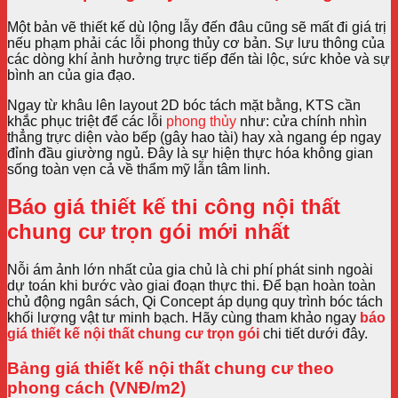
Một bản vẽ thiết kế dù lộng lẫy đến đâu cũng sẽ mất đi giá trị
nếu phạm phải các lỗi phong thủy cơ bản. Sự lưu thông của
các dòng khí ảnh hưởng trực tiếp đến tài lộc, sức khỏe và sự
bình an của gia đạo.
Ngay từ khâu lên layout 2D bóc tách mặt bằng, KTS cần
khắc phục triệt để các lỗi
phong thủy
như: cửa chính nhìn
thẳng trực diện vào bếp (gây hao tài) hay xà ngang ép ngay
đỉnh đầu giường ngủ. Đây là sự hiện thực hóa không gian
sống toàn vẹn cả về thẩm mỹ lẫn tâm linh.
Báo giá thiết kế thi công nội thất
chung cư trọn gói mới nhất
Nỗi ám ảnh lớn nhất của gia chủ là chi phí phát sinh ngoài
dự toán khi bước vào giai đoạn thực thi. Để bạn hoàn toàn
chủ động ngân sách, Qi Concept áp dụng quy trình bóc tách
khối lượng vật tư minh bạch. Hãy cùng tham khảo ngay
báo
giá thiết kế nội thất chung cư trọn gói
chi tiết dưới đây.
Bảng giá thiết kế nội thất chung cư theo
phong cách (VNĐ/m2)