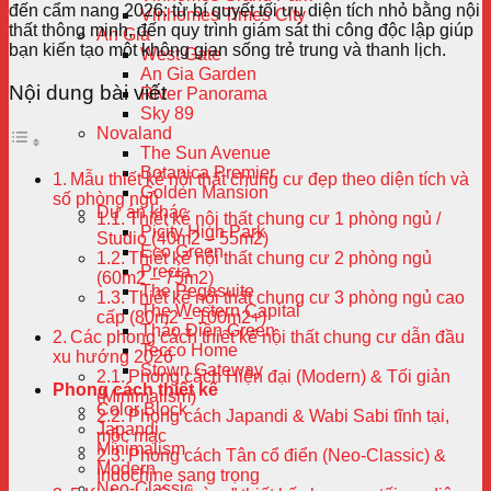
đến cẩm nang 2026: từ bí quyết tối ưu diện tích nhỏ bằng nội
Vinhomes Times City
thất thông minh, đến quy trình giám sát thi công độc lập giúp
An Gia
bạn kiến tạo một không gian sống trẻ trung và thanh lịch.
West Gate
An Gia Garden
Nội dung bài viết
River Panorama
Sky 89
Novaland
The Sun Avenue
Botanica Premier
Mẫu thiết kế nội thất chung cư đẹp theo diện tích và
Golden Mansion
số phòng ngủ
Dự án khác
Thiết kế nội thất chung cư 1 phòng ngủ /
Picity High Park
Studio (40m2 – 55m2)
Eco Green
Thiết kế nội thất chung cư 2 phòng ngủ
Precia
(60m2 – 75m2)
The Pegasuite
Thiết kế nội thất chung cư 3 phòng ngủ cao
The Western Capital
cấp (80m2 – 100m2+)
Thảo Điền Green
Các phong cách thiết kế nội thất chung cư dẫn đầu
Tecco Home
xu hướng 2026
Stown Gateway
Phong cách Hiện đại (Modern) & Tối giản
Phong cách thiết kế
(Minimalism)
Color Block
Phong cách Japandi & Wabi Sabi tĩnh tại,
Japandi
mộc mạc
Minimalism
Phong cách Tân cổ điển (Neo-Classic) &
Modern
Indochine sang trọng
Neo-Classic