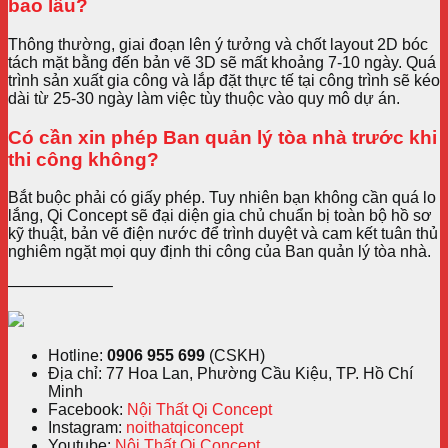
bao lâu?
Thông thường, giai đoạn lên ý tưởng và chốt layout 2D bóc
tách mặt bằng đến bản vẽ 3D sẽ mất khoảng 7-10 ngày. Quá
trình sản xuất gia công và lắp đặt thực tế tại công trình sẽ kéo
dài từ 25-30 ngày làm việc tùy thuộc vào quy mô dự án.
Có cần xin phép Ban quản lý tòa nhà trước khi
thi công không?
Bắt buộc phải có giấy phép. Tuy nhiên bạn không cần quá lo
lắng, Qi Concept sẽ đại diện gia chủ chuẩn bị toàn bộ hồ sơ
kỹ thuật, bản vẽ điện nước để trình duyệt và cam kết tuân thủ
nghiêm ngặt mọi quy định thi công của Ban quản lý tòa nhà.
——————–
Hotline:
0906 955 699
(CSKH)
Địa chỉ: 77 Hoa Lan, Phường Cầu Kiệu, TP. Hồ Chí
Minh
Facebook:
Nội Thất Qi Concept
Instagram:
noithatqiconcept
Youtube:
Nội Thất Qi Concept