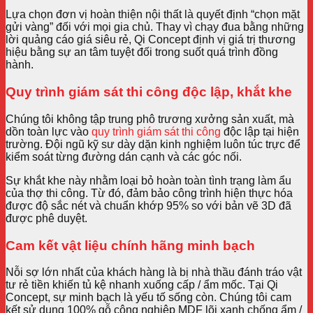
Lựa chọn đơn vị hoàn thiện nội thất là quyết định “chọn mặt
gửi vàng” đối với mọi gia chủ. Thay vì chạy đua bằng những
lời quảng cáo giá siêu rẻ, Qi Concept định vị giá trị thương
hiệu bằng sự an tâm tuyệt đối trong suốt quá trình đồng
hành.
Quy trình giám sát thi công độc lập, khắt khe
Chúng tôi không tập trung phô trương xưởng sản xuất, mà
dồn toàn lực vào
quy trình giám sát thi công
độc lập tại hiện
trường. Đội ngũ kỹ sư dày dặn kinh nghiệm luôn túc trực để
kiểm soát từng đường dán cạnh và các góc nối.
Sự khắt khe này nhằm loại bỏ hoàn toàn tình trạng làm ẩu
của thợ thi công. Từ đó, đảm bảo công trình hiện thực hóa
được độ sắc nét và chuẩn khớp 95% so với bản vẽ 3D đã
được phê duyệt.
Cam kết vật liệu chính hãng minh bạch
Nỗi sợ lớn nhất của khách hàng là bị nhà thầu đánh tráo vật
tư rẻ tiền khiến tủ kệ nhanh xuống cấp / ẩm mốc. Tại Qi
Concept, sự minh bạch là yếu tố sống còn. Chúng tôi cam
kết sử dụng 100% gỗ công nghiệp MDF lõi xanh chống ẩm /