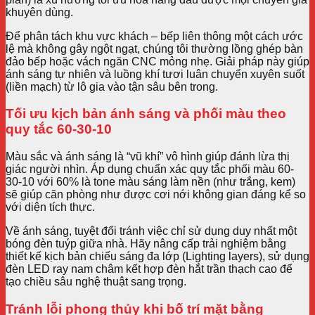
khuyên dùng.
Để phân tách khu vực khách – bếp liên thông một cách ước
lệ mà không gây ngột ngạt, chúng tôi thường lồng ghép bàn
đảo bếp hoặc vách ngăn CNC mỏng nhẹ. Giải pháp này giúp
ánh sáng tự nhiên và luồng khí tươi luân chuyển xuyên suốt
(liền mạch) từ lô gia vào tận sâu bên trong.
Tối ưu kịch bản ánh sáng và phối màu theo
quy tắc 60-30-10
Màu sắc và ánh sáng là “vũ khí” vô hình giúp đánh lừa thị
giác người nhìn. Áp dụng chuẩn xác quy tắc phối màu 60-
30-10 với 60% là tone màu sáng làm nền (như trắng, kem)
sẽ giúp căn phòng như được cơi nới không gian đáng kể so
với diện tích thực.
Về ánh sáng, tuyệt đối tránh việc chỉ sử dụng duy nhất một
bóng đèn tuýp giữa nhà. Hãy nâng cấp trải nghiệm bằng
thiết kế kịch bản chiếu sáng đa lớp (Lighting layers), sử dụng
đèn LED ray nam châm kết hợp đèn hắt trần thạch cao để
tạo chiều sâu nghệ thuật sang trọng.
Tránh lỗi phong thủy khi bố trí mặt bằng