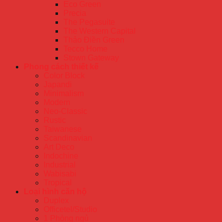
Eco Green
Precia
The Pegasuite
The Western Capital
Thảo Điền Green
Tecco Home
Stown Gateway
Phong cách thiết kế
Color Block
Japandi
Minimalism
Modern
Neo-Classic
Rustic
Taiwanese
Scandinavian
Art Deco
Indochine
Industrial
Wabisabi
Tropical
Loại hình căn hộ
Duplex
Officetel/Studio
1 Phòng ngủ