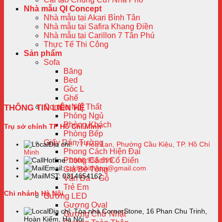
Nhà mẫu QI Concept
Nhà mẫu tại Akari Bình Tân
Nhà mẫu tại Safira Khang Điền
Nhà mẫu tại Carillon 7 Tân Phú
Thực Tế Thi Công
Sản phẩm
Sofa
Băng
Bed
Góc L
Ghế
Combo Nội Thất
THÔNG TIN LIÊN HỆ
Phòng Ngủ
Phòng Khách
Trụ sở chính TP Hồ Chí Minh
Phòng Bếp
Giấy Dán Tường
Địa chỉ:
77 Hoa Lan, Phường Cầu Kiệu, TP. Hồ Chí
Phong Cách Hiện Đại
Minh
Phong Cách Cổ Điển
Hotline:
0906 955 699
Email:
cskhnoithatqi@gmail.com
Giả Bê Tông
MST: 0314654162
Vân Đá – Gỗ
Trẻ Em
Chi nhánh Hà Nội
Gương LED
Gương Oval
Địa chỉ: Tòa nhà CornerStone, 16 Phan Chu Trinh,
Gương Chữ Nhật
Hoàn Kiếm, Hà Nội