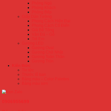
Phòng Ngủ
Phòng Khách
Phòng Bếp
Giấy Dán Tường
Phong Cách Hiện Đại
Phong Cách Cổ Điển
Giả Bê Tông
Vân Đá – Gỗ
Trẻ Em
Gương LED
Gương Oval
Gương Chữ Nhật
Gương Toàn Thân
Gương Tròn
Kiến thức
Tin tức
Thước lỗ ban
Bảng màu – Color Palettes
Bảng màu sơn
0906955699