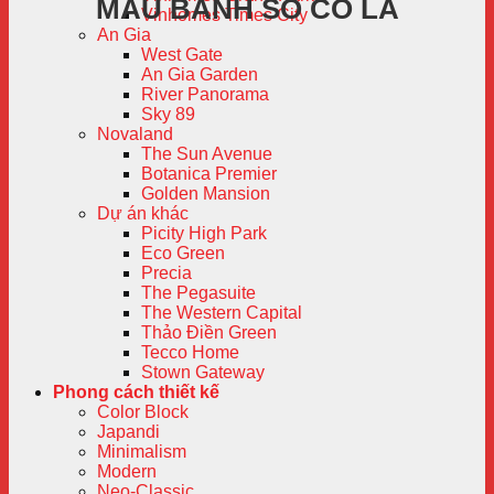
MÀU BÁNH SÔ CÔ LA
Vinhomes Times City
An Gia
West Gate
An Gia Garden
River Panorama
Sky 89
Novaland
The Sun Avenue
Botanica Premier
Golden Mansion
Dự án khác
Picity High Park
Eco Green
Precia
The Pegasuite
The Western Capital
Thảo Điền Green
Tecco Home
Stown Gateway
Phong cách thiết kế
Color Block
Japandi
Minimalism
Modern
Neo-Classic