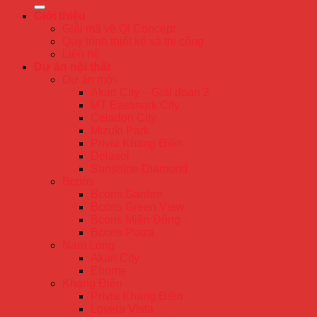
Giới thiệu
Giải mã về QI Concept
Quy trình thiết kế và thi công
Liên hệ
Dự án nội thất
Dự án mới
Akari City – Giai đoạn 2
MT Eastmark City
Celadon City
Mizuki Park
Privia Khang Điền
Delasol
Sunshine Diamond
Bcons
Bcons Garden
Bcons Green View
Bcons Miền Đông
Bcons Plaza
Nam Long
Akari City
Ehome
Khang Điền
Privia Khang Điền
Lovera Vista