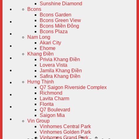
Sunshine Diamond
Bcons
Bcons Garden
Bcons Green View
Bcons Miền Đông
Bcons Plaza
Nam Long
Akari City
Ehome
Khang Điền
Privia Khang Điền
Lovera Vista
Jamila Khang Điền
Safira Khang Điền
Hưng Thịnh
Q7 Saigon Riverside Complex
Richmond
Lavita Charm
Florita
Q7 Boulevard
Saigon Mia
Vin Group
Vinhomes Central Park
Vinhomes Golden Park
Vinhomes Grand Park