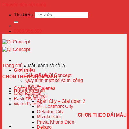
Chuyển đến nội dung
Tìm kiếm:
0906.955.699
Trang chủ
»
Màu bánh sô cô la
Giới thiệu
Giải mã về QI Concept
CHỌN THEO NHÓM MÀU
Quy trình thiết kế và thi công
Liên hệ
Contrasting Palettes
Dự án nội thất
Cool Palettes
Dự án mới
Pastel Palettes
Akari City – Giai đoạn 2
Warm Palettes
MT Eastmark City
Celadon City
CHỌN THEO DẢI MÀU
Mizuki Park
Privia Khang Điền
Delasol