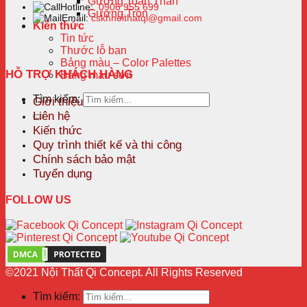
Gương Toàn Thân
Hotline:
0906 955 699
Gương Tròn
Email:
cskhnoithatqi@gmail.com
Kiến thức
Tin tức
Thước lỗ ban
Bảng màu – Color Palettes
HỖ TRỢ KHÁCH HÀNG
Bảng màu sơn
Tìm kiếm:
Giới thiệu
Liên hệ
Kiến thức
Quy trình thiết kế và thi công
Chính sách bảo mật
Tuyển dụng
FOLLOW US
©2021 Nội Thất Qi Concept. All Rights Reserved
Tìm kiếm: