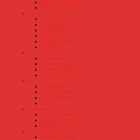
Jamila Khang Điền
Safira Khang Điền
Hưng Thịnh
Q7 Saigon Riverside Complex
Richmond
Lavita Charm
Florita
Q7 Boulevard
Saigon Mia
Vin Group
Vinhomes Central Park
Vinhomes Golden Park
Vinhomes Grand Park
Vinhomes Times City
An Gia
West Gate
An Gia Garden
River Panorama
Sky 89
Novaland
The Sun Avenue
Botanica Premier
Golden Mansion
Dự án khác
Picity High Park