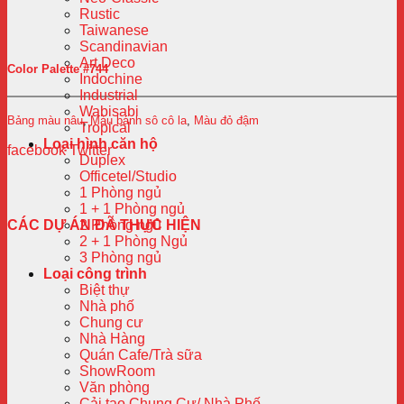
Rustic
Taiwanese
Scandinavian
Art Deco
Color Palette #744
Indochine
Industrial
Wabisabi
Bảng màu nâu
,
Màu bánh sô cô la
,
Màu đỏ đậm
Tropical
Loại hình căn hộ
facebook
Twitter
Duplex
Officetel/Studio
1 Phòng ngủ
1 + 1 Phòng ngủ
CÁC DỰ ÁN ĐÃ THỰC HIỆN
2 Phòng ngủ
2 + 1 Phòng Ngủ
3 Phòng ngủ
Loại công trình
Biệt thự
Nhà phố
Chung cư
Nhà Hàng
Quán Cafe/Trà sữa
ShowRoom
Văn phòng
Cải tạo Chung Cư/ Nhà Phố